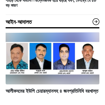
পাহাড় থেকে সমতল—উদ্বেগজনক হারে বাড়ছে ধর্ষণ, নেপথ্যে যে ৫টি
বড় কারণ
আইন-আদালত
আলীকদমের ইউপি চেয়ারম্যানসহ ৪ জনপ্রতিনিধি বরখাস্ত