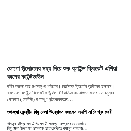
লোগো উন্মোচনের মধ্য দিয়ে শুরু ব্লাইন্ড ক্রিকেট এশিয়া
কাপের কাউন্টডাউন
বর্ণিল আলো আর উৎসবমুখর পরিবেশ। চারদিকে ক্রিকেটপ্রেমীদের উল্লাস।
বাংলাদেশ ব্লাইন্ড ক্রিকেট কাউন্সিল বিবিসিসি-র আয়োজনে সাফওয়ান বসুন্ধরা
গ্লোবাল (এসবিজি)-র সম্পূর্ণ পৃষ্ঠপোষকতায়…
তঞ্চঙ্গ্যা কেন্দ্রীয় বিষু মেলা উদ্বোধন করলেন এমপি সাচিং প্রু জেরী
পার্বত্য চট্টগ্রামের ঐতিহ্যবাহী তঞ্চঙ্গ্যা সম্প্রদায়ের কেন্দ্রীয়
বিষু মেলা উদযাপন উপলক্ষে রোয়াংছড়িতে বর্ণাঢ্য আয়োজনের