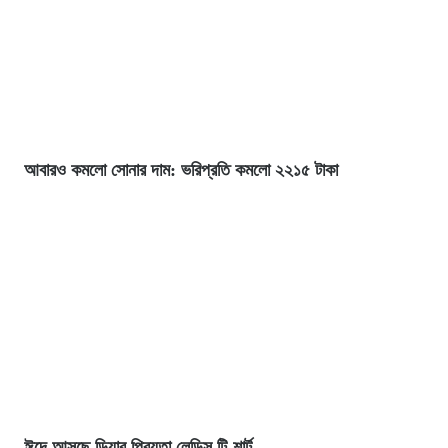
আবারও কমলো সোনার দাম: ভরিপ্রতি কমলো ২২১৫ টাকা
ঈদে আসছে ডিয়ার প্রিয়তা লেডিস টি-শার্ট