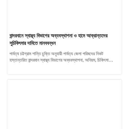
১১
লামার ফাইতংয়ে ভূমি জালিয়াতির অভিযোগ
১২
জুলাই গণঅভ্যুত্থান দিবসে শহীদের প্রতি রাঙ্গামাটি পার্বত্য জেলা
পরিষদের শ্রদ্ধাঞ্জলি
বান্দরবানে স্বাস্থ্য বিভাগের অব্যবস্থাপনা ও হামে আক্রান্তদের
সুচিকিৎসার দাবিতে মানববন্ধন
১৩
নাইক্ষ্যংছড়ি উপজেলা প্রশাসনের উদ্যোগে ‘জুলাই গণ-অভ্যুত্থান
দিবস’ পালিত
পার্বত্য চট্টগ্রাম শান্তি চুক্তি অনুযায়ী পার্বত্য জেলা পরিষদের নিকট
হস্তান্তরিত বান্দরবান স্বাস্থ্য বিভাগের অব্যবস্থাপনা, অনিয়ম, চিকিৎসা
উপকরণের অপ্রতুলতা দূর করা…
১৪
লামায় সংস্কারের চার মাসের মাথায় আবারও সেতু ধস
১৫
জুলাই গণঅভ্যুত্থান দিবসে শহীদদের প্রতি শ্রদ্ধা জানালেন এমপি
দীপেন দেওয়ান
১৬
রামুর কচ্ছপিয়ায় ১১ বিজিবির অভিযানে ইয়াবা ও মদ উদ্ধার আটক–১