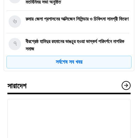
মতবিনিময় সভা অনুষ্ঠিত
৬
রুমায় জেলা প্রশাসনের অক্সিজেন সিলিন্ডার ও চিকিৎসা সামগ্রী বিতরণ
৭
বীরশ্রেষ্ঠ হামিদুর রহমানের ভাঙচুর হওয়া ভাস্কর্য পরিদর্শনে নাগরিক
সমাজ
সর্বশেষ সব খবর
৮
নাইক্ষ্যংছড়িতে বিজিবির অভিযানে ২ কোটি ৭০ লাখ টাকার বার্মিজ
ইয়াবা উদ্ধার
সারাদেশ
৯
বান্দরবানে অ্যাপেক্স ক্লাব অব নীলাচলের উদ্যোগে শিক্ষার্থীদের মাঝে
শিক্ষা উপকরণ বিতরণ
১০
জুলাই গণঅভ্যুত্থানের চেতনায় রাঙ্গামাটিতে ১১ দলীয় ঐক্যজোটের
মিছিল ও সমাবেশ