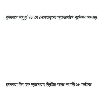
বান্দরবানে অনূর্ধ্ব-১৫ এর খেলোয়াড়দের অ্যাথলেটিক্স প্রশিক্ষণ সম্পন্ন
বান্দরবানে হিল হাফ ম্যারাথনের দ্বিতীয় আসর আগামী ১৮ অক্টোবর