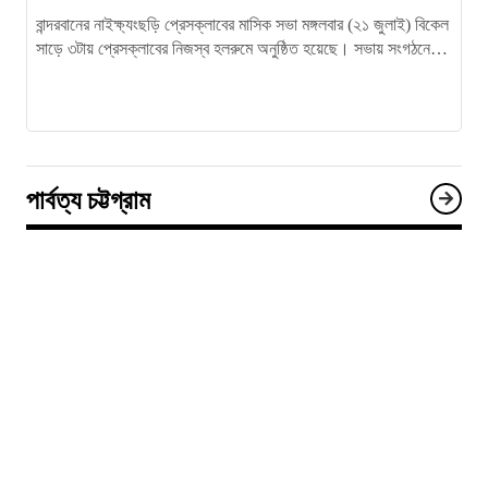
বান্দরবানের নাইক্ষ্যংছড়ি প্রেসক্লাবের মাসিক সভা মঙ্গলবার (২১ জুলাই) বিকেল
সাড়ে ৩টায় প্রেসক্লাবের নিজস্ব হলরুমে অনুষ্ঠিত হয়েছে। সভায় সংগঠনের
সার্বিক উন্নয়ন,…
পার্বত্য চট্টগ্রাম