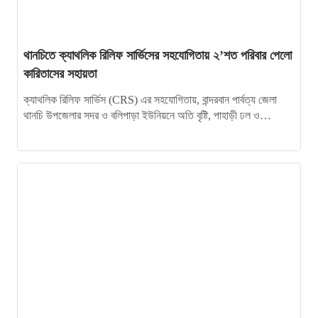
১৭
হিমালয়ের চূড়ায় লাল-সবুজের পতাকা ওড়ানোর লক্ষ্যে রাঙামাটির বীর
কুমার তঞ্চঙ্গ্যার
থানচিতে ক্যাথলিক রিলিফ সার্ভিসের সহযোগিতায় ২’শত পরিবার পেলো
১৮
ভবিষ্যৎ প্রজন্মের জন্য সবুজ বাংলাদেশ গড়তে বৃক্ষরোপণ করতে হবে:
কারিতাসের সহায়তা
ইউএনও নাইক্ষ্যংছড়ি
ক্যাথলিক রিলিফ সার্ভিস (CRS) এর সহযোগিতায়, বান্দরবান পার্বত্য জেলা
থানচি উপজেলার সদর ও বলিপাড়া ইউনিয়নে অতি বৃষ্টি, পাহাড়ী ঢল ও…
১৯
বান্দরবানে বিনামূল্যে চক্ষু সেবার ফলোআপ ক্যাম্প অনুষ্ঠিত
২০
বান্দরবানে অনলাইন জুয়া ও অপকর্মে জড়িত ছেলেকে ত্যাজ্যপুত্র
করলেন বাবা