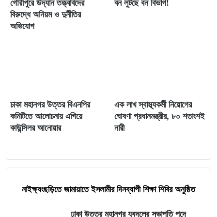
গৌরীপুরে উদ্যান তত্ত্ববিদের
বন লুটছে বন বিভাগ!
বিরুদ্ধে অনিয়ম ও দুর্নীতির
অভিযোগ
ঢাকা মহানগর উত্তর বিএনপির
এক লাখ স্বাস্থ্যকর্মী নিয়োগের
কমিটিতে আলোচনায় এগিয়ে
ঘোষণা প্রধানমন্ত্রীর, ৮০ শতাংশই
কাউন্সিলর আনোয়ার
নারী
নাইক্ষ্যংছড়িতে জামায়াতে ইসলামীর দিনব্যাপী শিক্ষা শিবির অনুষ্ঠিত
ঢাকা উত্তর মহানগর যুবদলের সভাপতি পদে