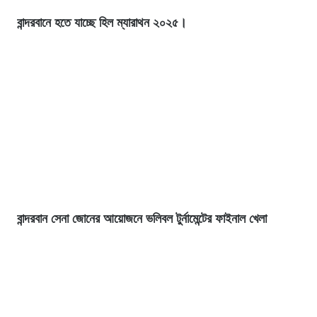
বান্দরবানে হতে যাচ্ছে হিল ম্যারাথন ২০২৫।
বান্দরবান সেনা জোনের আয়োজনে ভলিবল টুর্নামেন্টের ফাইনাল খেলা