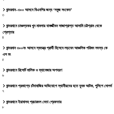
বান্দরবান–৩০০ আসনে বিএনপির জন্য ‘সবুজ সংকেত’
৩
বান্দরবানে চাঞ্চল্যকর খুন মামলায় যাবজ্জীবন সাজাপ্রাপ্ত আসামি চট্টগ্রাম থেকে
গ্রেপ্তার
৪
বান্দরবান ৩০০নং আসনে স্বতন্ত্র প্রার্থী হিসেবে লড়বেন আঞ্চলিক পরিষদ সদস্য কে
এস মং
৫
বান্দরবানে রিসোর্ট মালিক ও ম্যানেজার অপহরণ
৬
বান্দরবানে প্রকাশ্যে চাঁদাবাজির অভিযোগে স্থানীয়দের হতে যুবক আটক, পুলিশে সোপর্দ
৭
বান্দরবানে ইয়াবাসহ প্রচারদল নেতা গ্রেফতার
৮