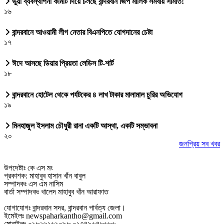
ভুয়া ব্যবস্থাপনা কমিটি দিয়ে চলছে বান্দরবান জিপ মালিক সমবায় সমিতি!
১৬
বান্দরবানে আওয়ামী লীগ নেতার বিএনপিতে যোগদানের চেষ্টা
১৭
ঈদে আসছে ডিয়ার প্রিয়তা লেডিস টি-শার্ট
১৮
বান্দরবানে হোটেল থেকে পর্যটকের ৪ লাখ টাকার মালামাল চুরির অভিযোগ
১৯
মিনহাজুল ইসলাম চৌধুরী রানা একটি আস্থা, একটি সম্ভাবনা
২০
জনপ্রিয় সব খবর
উপদেষ্টাঃ কে এস মং
প্রকাশক: মাহাবুব হাসান খাঁন বাবুল
সম্পাদকঃ এস এম নাসিম
বার্তা সম্পাদকঃ খালেদ মাহাবুব খাঁন আরাফাত
যোগাযোগঃ বান্দরবান সদর, বান্দরবান পার্বত্য জেলা।
ইমেইলঃ newspaharkantho@gmail.com
মোবাইলঃ ০১৮২৬১৬১০৯৮,০১৭৪৯৬৪৮৬৮৬