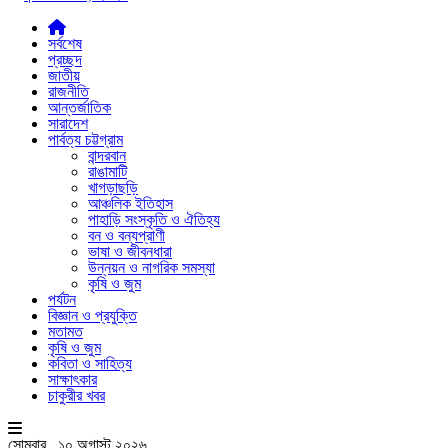
সর্বশেষ
প্রচ্ছদ
জাতীয়
রাজনীতি
আন্তর্জাতিক
সারাদেশ
পার্বত্য চট্টগ্রাম
বান্দরবান
রাঙামাটি
খাগড়াছড়ি
আঞ্চলিক ইতিহাস
পাহাড়ি সংস্কৃতি ও ঐতিহ্য
বন ও বন্যপ্রাণী
ভাষা ও জীবনধারা
উন্নয়ন ও নাগরিক সমস্যা
কৃষি ও জুম
পর্যটন
বিজ্ঞান ও প্রযুক্তি
মতামত
কৃষি ও জুম
কবিতা ও সাহিত্য
সাক্ষাৎকার
চাকুরীর খবর
সোমবার , ১০ অগাস্ট ২০২৬