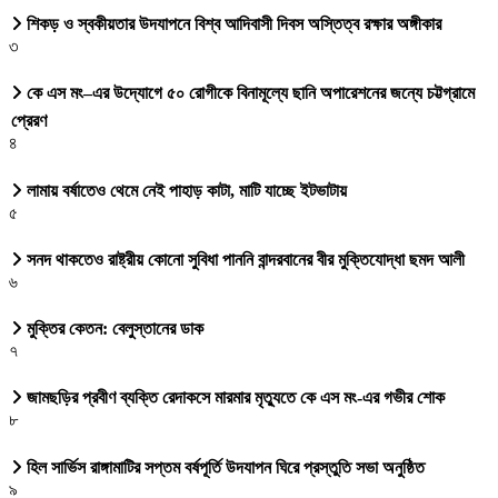
শিকড় ও স্বকীয়তার উদযাপনে বিশ্ব আদিবাসী দিবস অস্তিত্ব রক্ষার অঙ্গীকার
৩
কে এস মং–এর উদ্যোগে ৫০ রোগীকে বিনামূল্যে ছানি অপারেশনের জন্যে চট্টগ্রামে
প্রেরণ
৪
লামায় বর্ষাতেও থেমে নেই পাহাড় কাটা, মাটি যাচ্ছে ইটভাটায়
৫
সনদ থাকতেও রাষ্ট্রীয় কোনো সুবিধা পাননি বান্দরবানের বীর মুক্তিযোদ্ধা ছমদ আলী
৬
মুক্তির কেতন: বেলুস্তানের ডাক
৭
জামছড়ির প্রবীণ ব্যক্তি রেদাকসে মারমার মৃত্যুতে কে এস মং-এর গভীর শোক
৮
হিল সার্ভিস রাঙ্গামাটির সপ্তম বর্ষপূর্তি উদযাপন ঘিরে প্রস্তুতি সভা অনুষ্ঠিত
৯