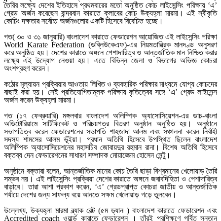
তৈরির লক্ষ্যে দেশের ইতিহাসে প্রথমবারের মতো অনুষ্ঠিত কোচ লাইসেন্সিং পরিক্ষায় ‘এ’
গ্রেড অর্জন করেছেন বান্দরবান কারাতে ক্লাবের কোচ উক্যহ্লা মারমা। এই স্বীকৃতি
কোচিং দক্ষতার সর্বোচ্চ অর্জনগুলোর একটি হিসেবে বিবেচিত হচ্ছে।
গত( ৩০ ও ৩১ জানুয়ারি) বাংলাদেশ কারাতে ফেডারেশন আয়োজিত এই লাইসেন্সিং পরিক্ষা
World Karate Federation (ডব্লিউকেএফ)-এর নিয়মতান্ত্রিক মানদণ্ড অনুসরণ
করে অনুষ্ঠিত হয়। দেশের কারাতে অঙ্গনে পেশাদারিত্ব ও আন্তর্জাতিক মান নিশ্চিত করার
লক্ষ্যে এই উদ্যোগ নেওয়া হয়। এতে বিভিন্ন জেলা ও বিভাগের অভিজ্ঞ কোচরা
অংশগ্রহণ করেন।
কঠোর মূল্যায়ন প্রক্রিয়ার আওতায় লিখিত ও ব্যবহারিক পরিক্ষার মাধ্যমে যোগ্য কোচদের
বাছাই করা হয়। সেই প্রতিযোগিতামূলক পরিক্ষায় কৃতিত্বের সঙ্গে ‘এ’ গ্রেড লাইসেন্স
অর্জন করেন উক্যহ্লা মারমা।
গত (১৭ ফেব্রুয়ারি) মঙ্গলবার বাংলাদেশ অলিম্পিক অ্যাসোসিয়েশন-এর ডাচ-বাংলা
অডিটোরিয়ামে সার্টিফিকেট ও পরিচয়পত্র বিতরণ অনুষ্ঠান অনুষ্ঠিত হয়। অনুষ্ঠানে
সভাপতিত্ব করেন ফেডারেশনের সভাপতি শাহজাদা আলম এবং সঞ্চালনা করেন নির্বাহী
সদস্য শামসের আলম ভূঁইয়া। প্রধান অতিথি হিসেবে উপস্থিত ছিলেন বাংলাদেশ
অলিম্পিক অ্যাসোসিয়েশনের মহাসচিব জোবায়দুর রহমান রানা। বিশেষ অতিথি হিসেবে
বক্তব্য দেন ফেডারেশনের সাধারণ সম্পাদক মোয়াজ্জেম হোসেন সেন্টু।
অনুষ্ঠানে বক্তারা বলেন, আন্তর্জাতিক মানের কোচ তৈরি ছাড়া বিশ্বমানের খেলোয়াড় তৈরি
সম্ভব নয়। এই লাইসেন্সিং প্রক্রিয়া দেশের কারাতে অঙ্গনে জবাবদিহিতা ও পেশাদারিত্ব
বাড়াবে। তারা আশা প্রকাশ করেন, ‘এ’ গ্রেডপ্রাপ্ত কোচরা জাতীয় ও আন্তর্জাতিক
পর্যায়ে দেশের জন্য সাফল্য বয়ে আনতে সক্ষম খেলোয়াড় গড়ে তুলবেন।
উল্লেখ্য, উক্যহ্লা মারমা ব্ল্যাক বেল্ট (৫ম ড্যান ) বাংলাদেশ কারাতে ফেডারেশন এবং
Accredited coach ওয়ার্ল্ড কারাতে ফেডারেশন । তাঁরই প্রশিক্ষণে গর্বিত সন্তান