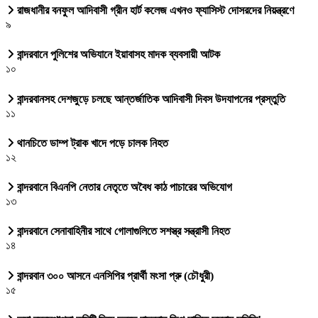
রাজধানীর বনফুল আদিবাসী গ্রীন হার্ট কলেজ এখনও ফ্যাসিস্ট দোসরদের নিয়ন্ত্রণে
৯
বান্দরবানে পুলিশের অভিযানে ইয়াবাসহ মাদক ব্যবসায়ী আটক
১০
বান্দরবানসহ দেশজুড়ে চলছে আন্তর্জাতিক আদিবাসী দিবস উদযাপনের প্রস্তুতি
১১
থানচিতে ডাম্প ট্রাক খাদে পড়ে চালক নিহত
১২
বান্দরবানে বিএনপি নেতার নেতৃতে অবৈধ কাঠ পাচারের অভিযোগ
১৩
বান্দরবানে সেনাবাহিনীর সাথে গোলাগুলিতে সশস্ত্র সন্ত্রাসী নিহত
১৪
বান্দরবান ৩০০ আসনে এনসিপির প্রার্থী মংসা প্রু (চৌধুরী)
১৫