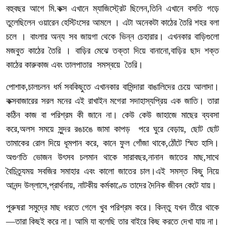
বহুবছর আগে
মি.কক্স
এখানে ম্যাজিস্ট্রেট ছিলেন,তিনি এখানে বসতি গড়ে
তুলেছিলেন ওয়ারেন হেস্টিংসের আমলে । এটা অনেকটা কাঠের তৈরি শহর বলা
চলে । বাংলার অন্য সব জায়গা থেকে ভিন্ন চেহারার। এখনকার বাড়িগুলো
মজবুত কাঠের তৈরি । বাড়ির মেঝে তক্তা দিয়ে বানানো,বাড়ির ছাদ শক্ত
কাঠের কারুকাজ এবং তালপাতার সমস্বয়ে তৈরি।
পোশাক,চালচলন ধর্ম সবকিছুতে এখানকার বাসিন্দারা বাঙালিদের চেয়ে আলাদা।
কক্সবাজারের সরল মনের এই রাখাইন মগেরা সদাহাস্যপ্রিয় এক জাতি। তারা
কঠিন কাজ বা পরিশ্রম কী জানে না। কেউ কেউ জাহাজে মাছের ব্যবসা
করে,অলস সময়ে সুন্দর রঙচঙে জামা কাপড় পরে ঘুরে বেড়ায়, ছোট ছোট
তামাকের রোল দিয়ে ধূমপান করে, কানে ফুল গোঁজা থাকে,ঠোঁটে স্মিত হাসি।
অগুণতি ভোজন উৎসব চলমান থাকে সারাবছর,নানান জাতের মাছ,সাথে
বৈচিত্র্যময় সবজির সমাহার এবং কালো জাতের চাল।এই সমস্ত কিছু নিয়ে
আনন্দ উল্লাসে,প্রার্থনায়, নাটকীয় কর্মকাণ্ডে তাদের দৈনিক জীবন কেটে যায়।
পুরুষরা সমুদ্রে মাছ ধরতে গেলে খুব পরিশ্রম করে। কিন্তু যখন তীরে থাকে
—তারা কিছুই করে না। আমি যা বলেছি তার বাইরে কিছু করতে দেখা যায় না।