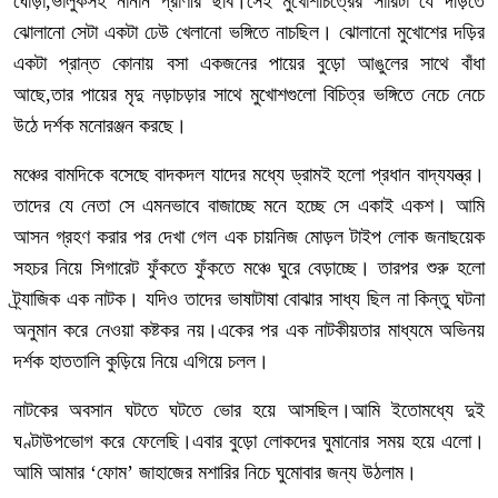
ঘোড়া,ভালুকসহ নানান প্রাণীর ছবি।সেই মুখোশচিত্রের সারিটা যে দড়িতে
ঝোলানো সেটা একটা ঢেউ খেলানো ভঙ্গিতে নাচছিল। ঝোলানো মুখোশের দড়ির
একটা প্রান্ত কোনায় বসা একজনের পায়ের বুড়ো আঙুলের সাথে বাঁধা
আছে,তার পায়ের মৃদু নড়াচড়ার সাথে মুখোশগুলো বিচিত্র ভঙ্গিতে নেচে নেচে
উঠে দর্শক মনোরঞ্জন করছে।
মঞ্চের বামদিকে বসেছে বাদকদল যাদের মধ্যে ড্রামই হলো প্রধান বাদ্যযন্ত্র।
তাদের যে নেতা সে এমনভাবে বাজাচ্ছে মনে হচ্ছে সে একাই একশ। আমি
আসন গ্রহণ করার পর দেখা গেল এক চায়নিজ মোড়ল টাইপ লোক জনাছয়েক
সহচর নিয়ে সিগারেট ফুঁকতে ফুঁকতে মঞ্চে ঘুরে বেড়াচ্ছে। তারপর শুরু হলো
ট্র্যাজিক এক নাটক। যদিও তাদের ভাষাটাষা বোঝার সাধ্য ছিল না কিন্তু ঘটনা
অনুমান করে নেওয়া কষ্টকর নয়।একের পর এক নাটকীয়তার মাধ্যমে অভিনয়
দর্শক হাততালি কুড়িয়ে নিয়ে এগিয়ে চলল।
নাটকের অবসান ঘটতে ঘটতে ভোর হয়ে আসছিল।আমি ইতোমধ্যে দুই
ঘণ্টাউপভোগ করে ফেলেছি।এবার বুড়ো লোকদের ঘুমানোর সময় হয়ে এলো।
আমি আমার ‘ফোম’ জাহাজের মশারির নিচে ঘুমোবার জন্য উঠলাম।