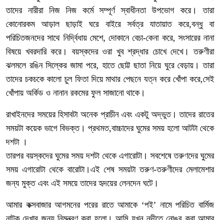
তাদের নারীরা নিজ নিজ কর্মে সম্পূর্ণ স্বাধীনতা উপভোগ করে। তারা
কোনোরকম আড়াল ছাড়াই ঘরে বাইরে সর্বত্র যাতায়াত করে,বন্ধু বা
পরিচিতজনদের সাথে নির্দ্বিধায় মেশে, দোকানে বেচা-কেনা করে, সংসারের নানা
বিষয়ে খবরদারি করে। বয়স্কদের ওরা খুব শ্রদ্ধার চোখে দেখে। তরুণীরা
ঝলমলে রঙিন সিল্কের জামা পরে, হাতে ছোট্ট ছাতা নিয়ে ঘুরে বেড়ায়। তারা
তাদের চকচকে কালো চুল ফিতা দিয়ে মাথার পেছনে যত্ন করে খোঁপা করে,সেই
খোঁপায় অর্কিড ও নানান রকমের ফুল সাজানো থাকে।
রাখাইনদের সময়ের হিসাবটা অনেক প্রাচীন এবং একটু অদ্ভুত। তাদের রাতের
সময়টা কয়েক ভাগে বিভক্ত। প্রথমত,বাচ্চাদের ঘুমের সময় হলো আটটা থেকে
দশটা ।
তারপর বয়স্কদের ঘুমের সময় দশটা থেকে এগারোটা। সবশেষে তরুণদের ঘুমের
সময় এগারোটা থেকে বারোটা।এই শেষ সময়টা তরুণ-তরুণীদের মেলামেশার
জন্য মুক্ত এবং এই সময়ে তাদের হৃদয়ের লেনদেন ঘটে।
আমার কক্সবাজার আগমনের পরের রাতে আমাকে ‘পই’ নামে পরিচিত বার্মিজ
নাটক দেখার জন্য নিমন্ত্রণ করা হলো। আমি যখন নদীতে নোঙর করা আমার