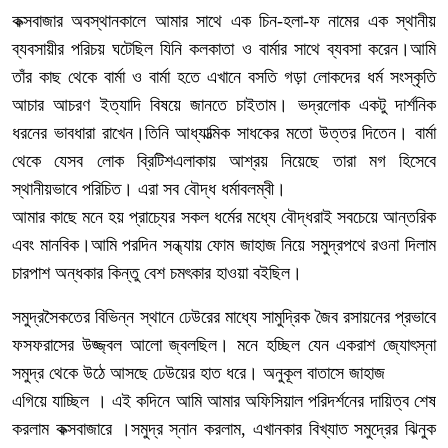
কক্সবাজার অবস্থানকালে আমার সাথে এক চিন-হলা-ফ নামের এক স্থানীয়
ব্যবসায়ীর পরিচয় ঘটেছিল যিনি কলকাতা ও বার্মার সাথে ব্যবসা করেন।আমি
তাঁর কাছ থেকে বার্মা ও বার্মা হতে এখানে বসতি গড়া লোকদের ধর্ম সংস্কৃতি
আচার আচরণ ইত্যাদি বিষয়ে জানতে চাইতাম। ভদ্রলোক একটু দার্শনিক
ধরনের ভাবধারা রাখেন।তিনি আধ্যাত্মিক সাধকের মতো উত্তর দিতেন। বার্মা
থেকে যেসব লোক ব্রিটিশএলাকায় আশ্রয় নিয়েছে তারা মগ হিসেবে
স্থানীয়ভাবে পরিচিত। এরা সব বৌদ্ধ ধর্মাবলম্বী।
আমার কাছে মনে হয় প্রাচ্যের সকল ধর্মের মধ্যে বৌদ্ধরাই সবচেয়ে আন্তরিক
এবং মানবিক।আমি পরদিন সন্ধ্যায় ফোম জাহাজ নিয়ে সমুদ্রপথে রওনা দিলাম
চারপাশ অন্ধকার কিন্তু বেশ চমৎকার হাওয়া বইছিল।
সমুদ্রসৈকতের বিভিন্ন স্থানে ঢেউরের মাধ্যে সামুদ্রিক জৈব রসায়নের প্রভাবে
ফসফরাসের উজ্জ্বল আলো জ্বলছিল। মনে হচ্ছিল যেন একরাশ জ্যোৎস্না
সমুদ্র থেকে উঠে আসছে ঢেউয়ের হাত ধরে। অনুকূল বাতাসে জাহাজ
এগিয়ে যাচ্ছিল । এই কদিনে আমি আমার অফিসিয়াল পরিদর্শনের দায়িত্ব শেষ
করলাম কক্সবাজারে ।সমুদ্র স্নান করলাম, এখানকার বিখ্যাত সমুদ্রের ঝিনুক