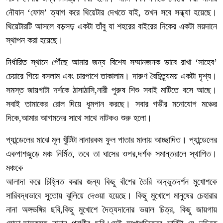
নৌযান ‘ফোম’ ত্যাগ করে থিয়েটার দেখতে যাই, তখন সবে সন্ধ্যা হয়েছে।
থিয়েটারটি আসলে বড়সড় একটা তাঁবু যা শহরের বাইরের দিকের একটা ময়দানে
স্থাপন করা হয়েছে।
নির্ধারিত স্থানে পৌঁছে আমার জন্য বিশেষ সম্মানজনক ভাবে রাখা ‘সাহেব’
চেয়ারে গিয়ে বসলাম এবং চারপাশে তাকালাম। দারুণ বৈচিত্র্যময় একটা দৃশ্য।
সমস্ত জায়গাটা দর্শকে ঠাসাঠাসি,নারী পুরুষ শিশু সবাই মাটিতে বসে আছে।
সবাই তামাকের রোল দিয়ে ধূমপান করছে। সবার গভীর মনোযোগ মঞ্চের
দিকে,আমার আগমনের সাথে সাথে নাটকও শুরু হলো।
প্যান্ডেলের মাঝে মূল খুঁটিটা নানারকম ফুল পাতার মালায় আচ্ছাদিত। প্যান্ডেলের
একপাশজুড়ে মঞ্চ নির্মিত, তবে তা ঘাসের ওপর,দর্শক সমান্তরালে স্থাপিত।
মঞ্চকে
আলাদা করে চিহ্নিত করার জন্য কিছু বাঁশের তৈরি অদ্ভুতদর্শন মুখোশকে
সারিবদ্ধভাবে সুতোয় ঝুলিয়ে দেওয়া হয়েছে। কিছু মুখোশে মানুষের চেহারার
নানা অঙ্গভঙ্গির ছবি,কিছু মুখোশে দৈত্যদানোর ভয়াল চিত্র, কিছু জায়গায়