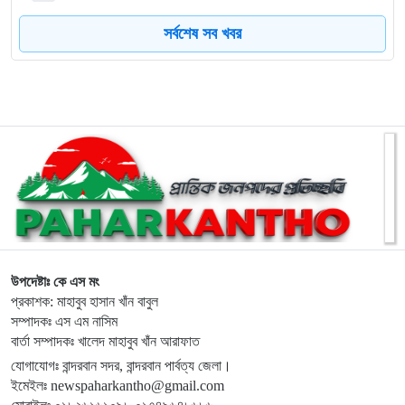
সর্বশেষ সব খবর
৮
জুলাই গণঅভ্যুত্থান দিবসে শহীদের প্রতি রাঙ্গামাটি পার্বত্য জেলা
পরিষদের শ্রদ্ধাঞ্জলি
৯
নাইক্ষ্যংছড়ি উপজেলা প্রশাসনের উদ্যোগে ‘জুলাই গণ-অভ্যুত্থান
দিবস’ পালিত
১০
লামায় সংস্কারের চার মাসের মাথায় আবারও সেতু ধস
১১
জুলাই গণঅভ্যুত্থান দিবসে শহীদদের প্রতি শ্রদ্ধা জানালেন এমপি
দীপেন দেওয়ান
উপদেষ্টাঃ কে এস মং
প্রকাশক: মাহাবুব হাসান খাঁন বাবুল
সম্পাদকঃ এস এম নাসিম
১২
রামুর কচ্ছপিয়ায় ১১ বিজিবির অভিযানে ইয়াবা ও মদ উদ্ধার আটক–১
বার্তা সম্পাদকঃ খালেদ মাহাবুব খাঁন আরাফাত
যোগাযোগঃ বান্দরবান সদর, বান্দরবান পার্বত্য জেলা।
ইমেইলঃ newspaharkantho@gmail.com
১৩
হিমালয়ের চূড়ায় লাল-সবুজের পতাকা ওড়ানোর লক্ষ্যে রাঙামাটির বীর