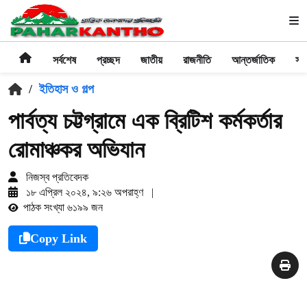
সর্বশেষ
প্রচ্ছদ
জাতীয়
রাজনীতি
আন্তর্জাতিক
সা
/
ইতিহাস ও গল্প
পার্বত্য চট্টগ্রামে এক ব্রিটিশ কর্মকর্তার
রোমাঞ্চকর অভিযান
নিজস্ব প্রতিবেদক
১৮ এপ্রিল ২০২৪, ৯:২৬ অপরাহ্ণ
|
পাঠক সংখ্যা ৬১৯৯ জন
Copy Link