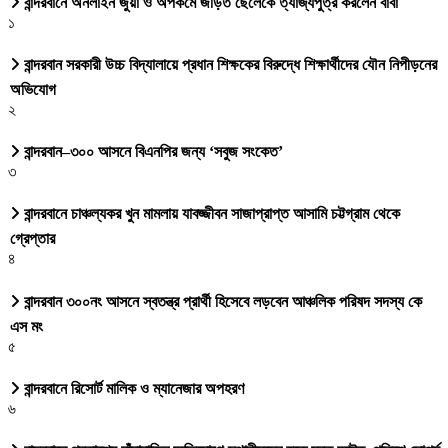
বান্দরবানে অনলাইন জুয়া ও অপকর্মে জড়িত ছেলেকে ত্যাজ্যপুত্র করলেন বাবা
১
বান্দরবান সরকারী উচ্চ বিদ্যালায়ে প্রধান শিক্ষকের বিরুদ্ধে শিক্ষার্থীদের যৌন নিপীড়নের
অভিযোগ
২
বান্দরবান–৩০০ আসনে বিএনপির জন্য ‘সবুজ সংকেত’
৩
বান্দরবানে চাঞ্চল্যকর খুন মামলায় যাবজ্জীবন সাজাপ্রাপ্ত আসামি চট্টগ্রাম থেকে
গ্রেপ্তার
৪
বান্দরবান ৩০০নং আসনে স্বতন্ত্র প্রার্থী হিসেবে লড়বেন আঞ্চলিক পরিষদ সদস্য কে
এস মং
৫
বান্দরবানে রিসোর্ট মালিক ও ম্যানেজার অপহরণ
৬