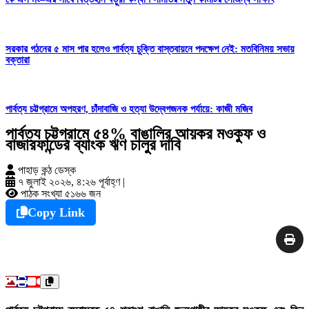
সরকার গঠনের ৫ মাস পার হলেও পার্বত্য চুক্তি বাস্তবায়নে পদক্ষেপ নেই: মতবিনিময় সভায়
বক্তারা
পার্বত্য চট্টগ্রামে অপহরণ, চাঁদাবাজি ও হত্যা উদ্বেগজনক পর্যায়ে: কাজী মজিব
পার্বত্য চট্টগ্রামে ৫৪% বাঙালির আয়কর মওকুফ ও
বাজারফান্ডের ব্যাংক ঋণ চালুর দাবি
পাহাড় কন্ঠ ডেস্ক
৭ জুলাই ২০২৬, ৪:২৬ পূর্বাহ্ণ
|
পাঠক সংখ্যা ৫১৬৬ জন
Copy Link