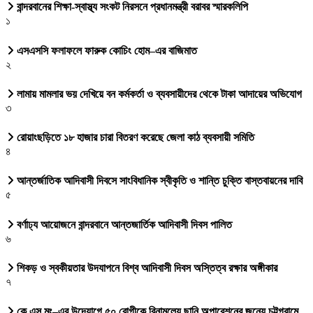
বান্দরবানের শিক্ষা-স্বাস্থ্য সংকট নিরসনে প্রধানমন্ত্রী বরাবর স্মারকলিপি
১
এসএসসি ফলাফলে ফারুক কোচিং হোম–এর বাজিমাত
২
লামায় মামলার ভয় দেখিয়ে বন কর্মকর্তা ও ব্যবসায়ীদের থেকে টাকা আদায়ের অভিযোগ
৩
রোয়াংছড়িতে ১৮ হাজার চারা বিতরণ করেছে জেলা কাঠ ব্যবসায়ী সমিতি
৪
আন্তর্জাতিক আদিবাসী দিবসে সাংবিধানিক স্বীকৃতি ও শান্তি চুক্তি বাস্তবায়নের দাবি
৫
বর্ণাঢ্য আয়োজনে বান্দরবানে আন্তজার্তিক আদিবাসী দিবস পালিত
৬
শিকড় ও স্বকীয়তার উদযাপনে বিশ্ব আদিবাসী দিবস অস্তিত্ব রক্ষার অঙ্গীকার
৭
কে এস মং–এর উদ্যোগে ৫০ রোগীকে বিনামূল্যে ছানি অপারেশনের জন্যে চট্টগ্রামে