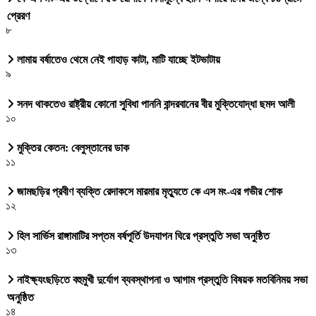
প্রেরণ
৮
লামায় বর্ষাতেও থেমে নেই পাহাড় কাটা, মাটি যাচ্ছে ইটভাটায়
৯
সনদ থাকতেও রাষ্ট্রীয় কোনো সুবিধা পাননি বান্দরবানের বীর মুক্তিযোদ্ধা ছমদ আলী
১০
মুক্তির কেতন: বেলুস্তানের ডাক
১১
জামছড়ির প্রবীণ ব্যক্তি রেদাকসে মারমার মৃত্যুতে কে এস মং-এর গভীর শোক
১২
হিল সার্ভিস রাঙ্গামাটির সপ্তম বর্ষপূর্তি উদযাপন ঘিরে প্রস্তুতি সভা অনুষ্ঠিত
১৩
নাইক্ষ্যংছড়িতে বহুমুখী দুর্যোগ ব্যবস্থাপনা ও আগাম প্রস্তুতি বিষয়ক মতবিনিময় সভা
অনুষ্ঠিত
১৪