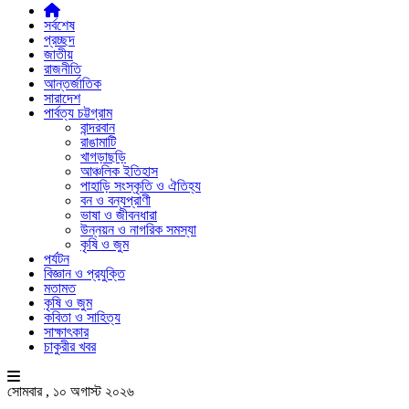
সর্বশেষ
প্রচ্ছদ
জাতীয়
রাজনীতি
আন্তর্জাতিক
সারাদেশ
পার্বত্য চট্টগ্রাম
বান্দরবান
রাঙামাটি
খাগড়াছড়ি
আঞ্চলিক ইতিহাস
পাহাড়ি সংস্কৃতি ও ঐতিহ্য
বন ও বন্যপ্রাণী
ভাষা ও জীবনধারা
উন্নয়ন ও নাগরিক সমস্যা
কৃষি ও জুম
পর্যটন
বিজ্ঞান ও প্রযুক্তি
মতামত
কৃষি ও জুম
কবিতা ও সাহিত্য
সাক্ষাৎকার
চাকুরীর খবর
সোমবার , ১০ অগাস্ট ২০২৬