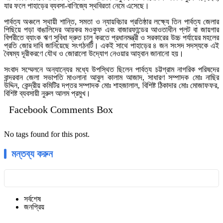
যার ফলে পাহাড়ের ব্যবসা-বাণিজ্যে স্থবিরতা নেমে এসেছে।
​পার্বত্য অঞ্চলে স্থায়ী শান্তি, সমতা ও ন্যায়বিচার প্রতিষ্ঠার লক্ষ্যে তিন পার্বত্য জেলার
পিছিয়ে পড়া বাঙালিদের আয়কর মওকুফ এবং বাজারফান্ডের আওতাধীন প্লট বা জায়গার
বিপরীতে ব্যাংক ঋণ সুবিধা দ্রুত চালু করতে প্রধানমন্ত্রী ও সরকারের উচ্চ পর্যায়ের মহলের
প্রতি জোর দাবি জানিয়েছে সংগঠনটি। একই সাথে পাহাড়ের ৪ জন সংসদ সদস্যকে এই
বৈষম্য দূরীকরণে যৌথ ও জোরালো উদ্যোগ নেওয়ার আহ্বান জানানো হয়।
​সংবাদ সম্মেলনে অন্যান্যের মধ্যে উপস্থিত ছিলেন পার্বত্য চট্টগ্রাম নাগরিক পরিষদের
বান্দরবান জেলা সভাপতি মাওলানা আবুল কালাম আজাদ, সাধারণ সম্পাদক মোঃ নাছির
উদ্দিন, কেন্দ্রীয় কমিটির দপ্তর সম্পাদক মোঃ শাহজালাল, বিশিষ্ট ঠিকাদার মোঃ মোজাফফর,
বিশিষ্ট ব্যবসায়ী নুরুল আলম প্রমুখ।
Facebook Comments Box
No tags found for this post.
মন্তব্য করুন
সর্বশেষ
জনপ্রিয়