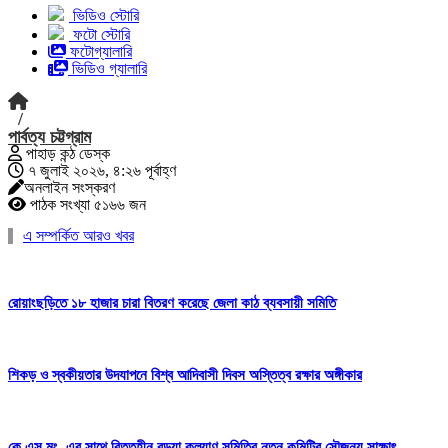
ভিডিও স্টোরি
ফটো স্টোরি
ফটোগ্যালারি
ভিডিও গ্যালারি
/
পার্বত্য চট্টগ্রাম
পাহাড় কন্ঠ ডেস্ক
৭ জুলাই ২০২৬, ৪:২৬ পূর্বাহ্ণ
অনলাইন সংস্করণ
পাঠক সংখ্যা ৫১৬৬ জন
এ সম্পর্কিত আরও খবর
রোয়াংছড়িতে ১৮ হাজার চারা বিতরণ করেছে জেলা কাঠ ব্যবসায়ী সমিতি
শিকড় ও স্বকীয়তার উদযাপনে বিশ্ব আদিবাসী দিবস অস্তিত্ব রক্ষার অঙ্গীকার
কে এস মং–এর সাথে বিত্তহীন বড়ুয়া কল্যাণ সমিতির নতুন কমিটির সৌজন্য সাক্ষাৎ