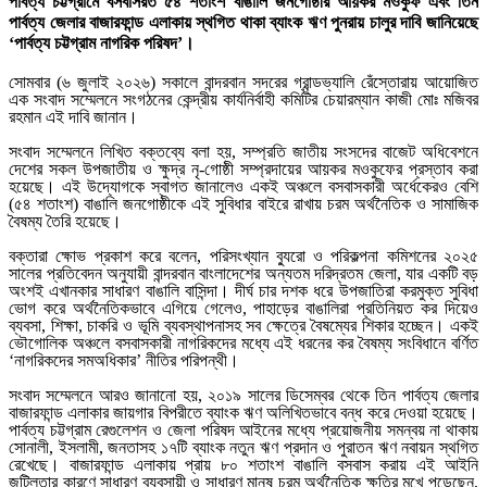
পার্বত্য চট্টগ্রামে বসবাসরত ৫৪ শতাংশ বাঙালি জনগোষ্ঠীর আয়কর মওকুফ এবং তিন
পার্বত্য জেলার বাজারফান্ড এলাকায় স্থগিত থাকা ব্যাংক ঋণ পুনরায় চালুর দাবি জানিয়েছে
‘পার্বত্য চট্টগ্রাম নাগরিক পরিষদ’।
​সোমবার (৬ জুলাই ২০২৬) সকালে বান্দরবান সদরের গ্রান্ডভ্যালি রেঁস্তোরায় আয়োজিত
এক সংবাদ সম্মেলনে সংগঠনের কেন্দ্রীয় কার্যনির্বাহী কমিটির চেয়ারম্যান কাজী মোঃ মজিবর
রহমান এই দাবি জানান।
​সংবাদ সম্মেলনে লিখিত বক্তব্যে বলা হয়, সম্প্রতি জাতীয় সংসদের বাজেট অধিবেশনে
দেশের সকল উপজাতীয় ও ক্ষুদ্র নৃ-গোষ্ঠী সম্প্রদায়ের আয়কর মওকুফের প্রস্তাব করা
হয়েছে। এই উদ্যোগকে স্বাগত জানালেও একই অঞ্চলে বসবাসকারী অর্ধেকেরও বেশি
(৫৪ শতাংশ) বাঙালি জনগোষ্ঠীকে এই সুবিধার বাইরে রাখায় চরম অর্থনৈতিক ও সামাজিক
বৈষম্য তৈরি হয়েছে।
​বক্তারা ক্ষোভ প্রকাশ করে বলেন, পরিসংখ্যান ব্যুরো ও পরিকল্পনা কমিশনের ২০২৫
সালের প্রতিবেদন অনুযায়ী বান্দরবান বাংলাদেশের অন্যতম দরিদ্রতম জেলা, যার একটি বড়
অংশই এখানকার সাধারণ বাঙালি বাসিন্দা। দীর্ঘ চার দশক ধরে উপজাতিরা করমুক্ত সুবিধা
ভোগ করে অর্থনৈতিকভাবে এগিয়ে গেলেও, পাহাড়ের বাঙালিরা প্রতিনিয়ত কর দিয়েও
ব্যবসা, শিক্ষা, চাকরি ও ভূমি ব্যবস্থাপনাসহ সব ক্ষেত্রে বৈষম্যের শিকার হচ্ছেন। একই
ভৌগোলিক অঞ্চলে বসবাসকারী নাগরিকদের মধ্যে এই ধরনের কর বৈষম্য সংবিধানে বর্ণিত
‘নাগরিকদের সমঅধিকার’ নীতির পরিপন্থী।
​সংবাদ সম্মেলনে আরও জানানো হয়, ২০১৯ সালের ডিসেম্বর থেকে তিন পার্বত্য জেলার
বাজারফান্ড এলাকার জায়গার বিপরীতে ব্যাংক ঋণ অলিখিতভাবে বন্ধ করে দেওয়া হয়েছে।
পার্বত্য চট্টগ্রাম রেগুলেশন ও জেলা পরিষদ আইনের মধ্যে প্রয়োজনীয় সমন্বয় না থাকায়
সোনালী, ইসলামী, জনতাসহ ১৭টি ব্যাংক নতুন ঋণ প্রদান ও পুরাতন ঋণ নবায়ন স্থগিত
রেখেছে। বাজারফান্ড এলাকায় প্রায় ৮০ শতাংশ বাঙালি বসবাস করায় এই আইনি
জটিলতার কারণে সাধারণ ব্যবসায়ী ও সাধারণ মানুষ চরম অর্থনৈতিক ক্ষতির মুখে পড়েছেন,