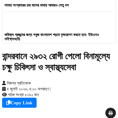
লামায় সংস্কারের চার মাসের মাথায় আবারও সেতু ধস
ভবিষ্যৎ প্রজন্মের জন্য সবুজ বাংলাদেশ গড়তে বৃক্ষরোপণ করতে হবে: ইউএনও
নাইক্ষ্যংছড়ি
বান্দরবানে ২৯৩২ রোগী পেলো বিনামূল্যে
চক্ষু চিকিৎসা ও স্বাস্থ্যসেবা
নিজস্ব প্রতিবেদক
৪ জুলাই ২০২৬, ৪:২০ অপরাহ্ণ
|
পাঠক সংখ্যা ৫২৯২ জন
Copy Link