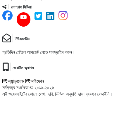
সোশ্যাল মিডিয়া
১১
বান্দরবানে বিনামূল্যে চক্ষু সেবার ফলোআপ ক্যাম্প অনুষ্ঠিত
নিউজলেটার
১২
বান্দরবানে অনলাইন জুয়া ও অপকর্মে জড়িত ছেলেকে ত্যাজ্যপুত্র
করলেন বাবা
প্রতিদিন মেইলে আপডেট পেতে সাবস্ক্রাইব করুন।
১৩
বান্দরবানসহ দেশজুড়ে চলছে আন্তর্জাতিক আদিবাসী দিবস উদযাপনের
মোবাইল অ্যাপস
প্রস্তুতি
অ্যান্ড্রয়েড
আইফোন
সর্বস্বত্ব সংরক্ষিত © ২০১৯-২০২৬
১৪
পর্যটকদের মুগ্ধ করছে উপবন লেক, যুক্ত হয়েছে চারটি নতুন নৌযান
এই ওয়েবসাইটের কোনো লেখা, ছবি, ভিডিও অনুমতি ছাড়া ব্যবহার বেআইনি।
১৫
বান্দরবানের দুর্গম এলাকায় মাছের পোনা অবমুক্ত ও সোলার প্যানেল
বিতরণ করেছে সেনাবাহিনী