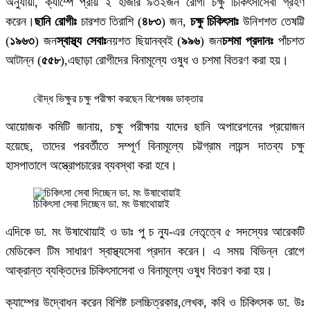
অনুযায়ী, ক্যাম্পে প্রায় ২ হাজার ৯৩২জন রোগী চক্ষু চিকিৎসাসেবা গ্রহণ
করেন।​
ছানি রোগীঃ
চারশত তিরাশি (
৪৮৩
) জন, ​
চক্ষু চিকিৎসাঃ
উনিশশত তেষট্টি
(
১৯৬৩
) জন​
স্বাস্থ্য সেবাঃ
নয়শত ছিয়ানব্বই (
৯৯৬
) জন
চশমা প্রদানঃ
পাঁচশত
আটান্ন (
৫৫৮
),এছাড়া রোগীদের বিনামূল্যে ওষুধ ও চশমা বিতরণ করা হয়।
বৌদ্ধ ভিক্ষুর চক্ষু পরীক্ষা করছেন বিশেষজ্ঞ ডাক্তার
আয়োজক কমিটি জানায়, চক্ষু পরীক্ষায় যাদের ছানি অপারেশনের প্রয়োজন
হয়েছে, তাদের পরবর্তীতে সম্পূর্ণ বিনামূল্যে চট্টগ্রাম লায়ন্স দাতব্য চক্ষু
হাসপাতালে অস্ত্রোপচারের ব্যবস্থা করা হবে।
চিকিৎসা সেবা দিচ্ছেন ডা. মং উষাথোয়াই
এদিকে ডা. মং উষাথোয়াই ও ডাঃ পু চ ন্যু-এর নেতৃত্বে ৫ সদস্যের আরেকটি
মেডিকেল টিম সাধারণ স্বাস্থ্যসেবা প্রদান করেন। এ সময় বিভিন্ন রোগে
আক্রান্ত ব্যক্তিদের চিকিৎসাসেবা ও বিনামূল্যে ওষুধ বিতরণ করা হয়।
ক্যাম্পের উদ্বোধন করেন বিশিষ্ট চলচ্চিত্রকার,লেখক, কবি ও চিকিৎসক ডা. উঃ