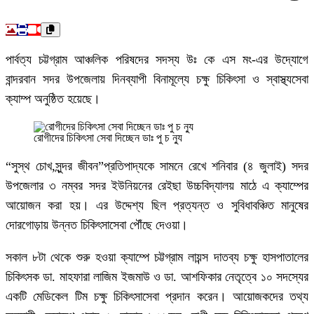
পার্বত্য চট্টগ্রাম আঞ্চলিক পরিষদের সদস্য উঃ কে এস মং-এর উদ্যোগে
বান্দরবান সদর উপজেলায় দিনব্যাপী বিনামূল্যে চক্ষু চিকিৎসা ও স্বাস্থ্যসেবা
ক্যাম্প অনুষ্ঠিত হয়েছে।
রোগীদের চিকিৎসা সেবা দিচ্ছেন ডাঃ পু চ ন্যু
“সুস্থ চোখ,সুন্দর জীবন”প্রতিপাদ্যকে সামনে রেখে শনিবার (৪ জুলাই) সদর
উপজেলার ৩ নম্বর সদর ইউনিয়নের রেইছা উচ্চবিদ্যালয় মাঠে এ ক্যাম্পের
আয়োজন করা হয়। এর উদ্দেশ্য ছিল প্রত্যন্ত ও সুবিধাবঞ্চিত মানুষের
দোরগোড়ায় উন্নত চিকিৎসাসেবা পৌঁছে দেওয়া।
সকাল ৮টা থেকে শুরু হওয়া ক্যাম্পে চট্টগ্রাম লায়ন্স দাতব্য চক্ষু হাসপাতালের
চিকিৎসক ডা. মাহফারা লাজিম ইজমাউ ও ডা. আশফিকার নেতৃত্বে ১০ সদস্যের
একটি মেডিকেল টিম চক্ষু চিকিৎসাসেবা প্রদান করেন। আয়োজকদের তথ্য