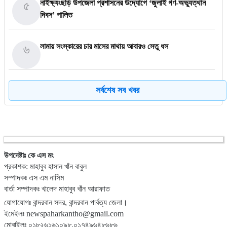
৫
নাইক্ষ্যংছড়ি উপজেলা প্রশাসনের উদ্যোগে ‘জুলাই গণ-অভ্যুত্থান
দিবস’ পালিত
৬
লামায় সংস্কারের চার মাসের মাথায় আবারও সেতু ধস
৭
জুলাই গণঅভ্যুত্থান দিবসে শহীদদের প্রতি শ্রদ্ধা জানালেন এমপি
সর্বশেষ সব খবর
দীপেন দেওয়ান
৮
রামুর কচ্ছপিয়ায় ১১ বিজিবির অভিযানে ইয়াবা ও মদ উদ্ধার আটক–১
উপদেষ্টাঃ কে এস মং
প্রকাশক: মাহাবুব হাসান খাঁন বাবুল
৯
হিমালয়ের চূড়ায় লাল-সবুজের পতাকা ওড়ানোর লক্ষ্যে রাঙামাটির বীর
সম্পাদকঃ এস এম নাসিম
কুমার তঞ্চঙ্গ্যার
বার্তা সম্পাদকঃ খালেদ মাহাবুব খাঁন আরাফাত
যোগাযোগঃ বান্দরবান সদর, বান্দরবান পার্বত্য জেলা।
১০
ভবিষ্যৎ প্রজন্মের জন্য সবুজ বাংলাদেশ গড়তে বৃক্ষরোপণ করতে হবে:
ইমেইলঃ newspaharkantho@gmail.com
মোবাইলঃ ০১৮২৬১৬১০৯৮,০১৭৪৯৬৪৮৬৮৬
ইউএনও নাইক্ষ্যংছড়ি