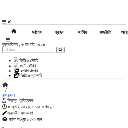
সর্বশেষ
প্রচ্ছদ
জাতীয়
রাজনীতি
আন্ত
বৃহস্পতিবার , ৬ অগাস্ট ২০২৬
ভিডিও স্টোরি
ফটো স্টোরি
ফটোগ্যালারি
ভিডিও গ্যালারি
/
বান্দরবান
নিজস্ব প্রতিবেদক
৪ জুলাই ২০২৬, ৪:২০ অপরাহ্ণ
অনলাইন সংস্করণ
পাঠক সংখ্যা ৫২৯২ জন