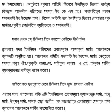
মং উষাথোয়াই। অনুষ্ঠানে প্রধান অতিথি হিসেবে উপস্থিত ছিলেন পার্বত্য
চট্টগ্রাম আঞ্চলিক পরিষদের সদস্য উঃ কে এস মং। সভাপতিত্ব করেন
সমাজকর্মী উঃ উছোমং মার্মা। বিশেষ অতিথি হয়ে উপস্থিত ছিলেন থোয়াইচা প্রু
মাস্টার,প্রবীণ রাজনৈতিক ব্যক্তিত্ব ও সমাজকর্মী।
সকাল থেকে চক্ষু চিকিৎসা নিতে ক্যাম্পে রোগীদের দীর্ঘ লাইন
বান্দরবান সদর ইউনিয়ন পরিষদের চেয়ারম্যান অংসাহ্লা মার্মার আয়োজনে
ক্যাম্পটি অনুষ্টিত হয়। আয়োজক কমিটির সভাপতি উঃ উছোমং মার্মার নেতৃত্বে
সদস্য বাবুল খাঁন,প্রকৃতি বড়ুয়া,মো. সাইফুল আলম ও মো. মান্নান সার্বিক
ব্যবস্থাপনার দায়িত্ব পালন করেন।
গাড়িতে করে দূর দূরান্ত থেকে চিকিৎসা নিতে ছুটে এসেছেন রোগীরা
এছাড়া সদর উপজেলার বাকি ৫টি ইউনিয়নের চেয়ারম্যান ক্যাঅংপ্রু মার্মা, মংপু
মার্মা, উক্যনু মার্মা, মাংয়াং ম্রো প্রদীপ এবং ভারপ্রাপ্ত চেয়ারম্যান সেমপ্রু মার্মা
ক্যাম্পের আয়োজনে সার্বিক সহযোগিতা করেন।