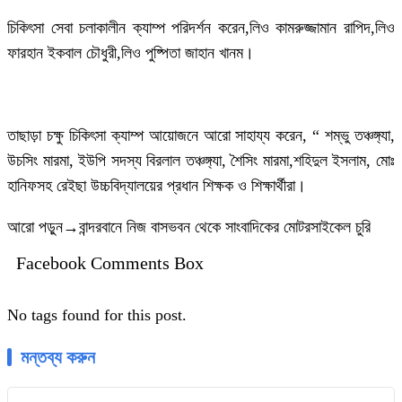
চিকিৎসা সেবা চলাকালীন ক্যাম্প পরিদর্শন করেন,লিও কামরুজ্জামান রাপিদ,লিও
ফারহান ইকবাল চৌধুরী,লিও পুষ্পিতা জাহান খানম।
তাছাড়া চক্ষু চিকিৎসা ক্যাম্প আয়োজনে আরো সাহায্য করেন, “ শম্ভু তঞ্চঙ্গ্যা,
উচসিং মারমা, ইউপি সদস্য বিরলাল তঞ্চঙ্গ্যা, শৈসিং মারমা,শহিদুল ইসলাম, মোঃ
হানিফসহ রেইছা উচ্চবিদ্যালয়ের প্রধান শিক্ষক ও শিক্ষার্থীরা।
আরো পড়ুন→
বান্দরবানে নিজ বাসভবন থেকে সাংবাদিকের মোটরসাইকেল চুরি
Facebook Comments Box
No tags found for this post.
মন্তব্য করুন