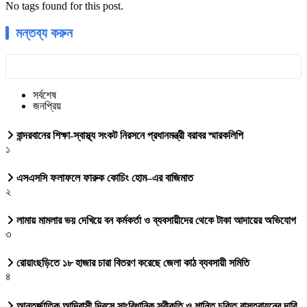
No tags found for this post.
মন্তব্য করুন
সর্বশেষ
জনপ্রিয়
বান্দরবানের শিক্ষা-স্বাস্থ্য সংকট নিরসনে প্রধানমন্ত্রী বরাবর স্মারকলিপি
১
এসএসসি ফলাফলে ফারুক কোচিং হোম–এর বাজিমাত
২
লামায় মামলার ভয় দেখিয়ে বন কর্মকর্তা ও ব্যবসায়ীদের থেকে টাকা আদায়ের অভিযোগ
৩
রোয়াংছড়িতে ১৮ হাজার চারা বিতরণ করেছে জেলা কাঠ ব্যবসায়ী সমিতি
৪
আন্তর্জাতিক আদিবাসী দিবসে সাংবিধানিক স্বীকৃতি ও শান্তি চুক্তি বাস্তবায়নের দাবি