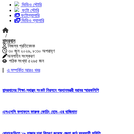
ভিডিও স্টোরি
ফটো স্টোরি
ফটোগ্যালারি
ভিডিও গ্যালারি
/
বান্দরবান
নিজস্ব প্রতিবেদক
৩০ জুন ২০২৬, ৮:৩০ অপরাহ্ণ
অনলাইন সংস্করণ
পাঠক সংখ্যা ৫২৬৫ জন
এ সম্পর্কিত আরও খবর
বান্দরবানের শিক্ষা-স্বাস্থ্য সংকট নিরসনে প্রধানমন্ত্রী বরাবর স্মারকলিপি
এসএসসি ফলাফলে ফারুক কোচিং হোম–এর বাজিমাত
রোয়াংছড়িতে ১৮ হাজার চারা বিতরণ করেছে জেলা কাঠ ব্যবসায়ী সমিতি