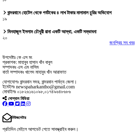
বান্দরবানে হোটেল থেকে পর্যটকের ৪ লাখ টাকার মালামাল চুরির অভিযোগ
১৯
মিনহাজুল ইসলাম চৌধুরী রানা একটি আস্থা, একটি সম্ভাবনা
২০
জনপ্রিয় সব খবর
উপদেষ্টাঃ কে এস মং
প্রকাশক: মাহাবুব হাসান খাঁন বাবুল
সম্পাদকঃ এস এম নাসিম
বার্তা সম্পাদকঃ খালেদ মাহাবুব খাঁন আরাফাত
যোগাযোগঃ বান্দরবান সদর, বান্দরবান পার্বত্য জেলা।
ইমেইলঃ newspaharkantho@gmail.com
মোবাইলঃ ০১৮২৬১৬১০৯৮,০১৭৪৯৬৪৮৬৮৬
সোশ্যাল মিডিয়া
নিউজলেটার
প্রতিদিন মেইলে আপডেট পেতে সাবস্ক্রাইব করুন।