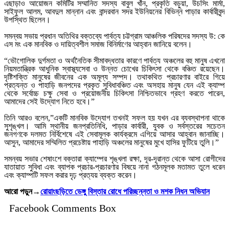
এছাড়াও আয়োজন কমিটির সম্মানিত সদস্য বাবুল খাঁন, প্রকৃতি বড়ুয়া, উচসিং মার্মা,
সাইফুল আলম, আবদুল মান্নান এবং বান্দরবান সদর ইউনিয়নের বিভিন্ন পাড়ার কার্বারীবৃন্দ
উপস্থিত ছিলেন।
সমন্বয় সভায় প্রধান অতিথির বক্তব্যে পার্বত্য চট্টগ্রাম আঞ্চলিক পরিষদের সদস্য উ: কে
এস মং এক মানবিক ও দায়িত্বশীল সমাজ বিনির্মাণের আহ্বান জানিয়ে বলেন।
“ভৌগোলিক দুর্গমতা ও অর্থনৈতিক সীমাবদ্ধতার কারণে পার্বত্য অঞ্চলের বহু মানুষ এখনো
নিয়মতান্ত্রিক আধুনিক স্বাস্থ্যসেবা ও উন্নত চোখের চিকিৎসা থেকে বঞ্চিত রয়েছেন।
দৃষ্টিশক্তি মানুষের জীবনের এক অমূল্য সম্পদ। তথাকথিত প্রচারণার বাইরে গিয়ে
প্রত্যন্ত ও পাহাড়ি জনপদের প্রকৃত সুবিধাবঞ্চিত এবং অসহায় মানুষ যেন এই ক্যাম্প
থেকে সর্বোচ্চ চক্ষু সেবা ও প্রয়োজনীয় চিকিৎসা নিশ্চিতভাবে গ্রহণ করতে পারেন,
আমাদের সেই উদ্যোগ নিতে হবে।”
তিনি আরও বলেন,”একটি মানবিক উদ্যোগ তখনই সফল হয় যখন এর ব্যবস্থাপনা থাকে
সুশৃঙ্খল। আমি স্থানীয় জনপ্রতিনিধি, পাড়ার কার্বারী, যুবক ও সর্বস্তরের সচেতন
জনগণকে দলমত নির্বিশেষে এই সেবামূলক কার্যক্রমে এগিয়ে আসার আহ্বান জানাচ্ছি।
আসুন, আমাদের সম্মিলিত প্রচেষ্টায় পাহাড়ি অঞ্চলের মানুষের মুখে হাসির ফুটিয়ে তুলি।”
সমন্বয় সভার শেষাংশে বক্তারা ক্যাম্পের শৃঙ্খলা রক্ষা, দূর-দূরান্ত থেকে আসা রোগীদের
যাতায়াত সুবিধা এবং ব্যাপক প্রচার-প্রচারণার বিষয়ে নানা গঠনমূলক মতামত তুলে ধরেন
এবং ক্যাম্পটি সফল করার দৃঢ় প্রত্যয় ব্যক্ত করেন।
আরো পড়ুন→
রোয়াংছড়িতে ডেঙ্গু বিস্তার রোধে পরিচ্ছন্নতা ও মশক নিধন অভিযান
Facebook Comments Box