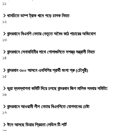
১১
থানচিতে ডাম্প ট্রাক খাদে পড়ে চালক নিহত
১২
বান্দরবানে বিএনপি নেতার নেতৃতে অবৈধ কাঠ পাচারের অভিযোগ
১৩
বান্দরবানে সেনাবাহিনীর সাথে গোলাগুলিতে সশস্ত্র সন্ত্রাসী নিহত
১৪
বান্দরবান ৩০০ আসনে এনসিপির প্রার্থী মংসা প্রু (চৌধুরী)
১৫
ভুয়া ব্যবস্থাপনা কমিটি দিয়ে চলছে বান্দরবান জিপ মালিক সমবায় সমিতি!
১৬
বান্দরবানে আওয়ামী লীগ নেতার বিএনপিতে যোগদানের চেষ্টা
১৭
ঈদে আসছে ডিয়ার প্রিয়তা লেডিস টি-শার্ট
১৮