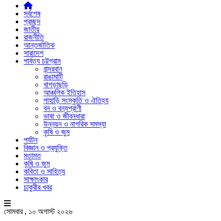
সর্বশেষ
প্রচ্ছদ
জাতীয়
রাজনীতি
আন্তর্জাতিক
সারাদেশ
পার্বত্য চট্টগ্রাম
বান্দরবান
রাঙামাটি
খাগড়াছড়ি
আঞ্চলিক ইতিহাস
পাহাড়ি সংস্কৃতি ও ঐতিহ্য
বন ও বন্যপ্রাণী
ভাষা ও জীবনধারা
উন্নয়ন ও নাগরিক সমস্যা
কৃষি ও জুম
পর্যটন
বিজ্ঞান ও প্রযুক্তি
মতামত
কৃষি ও জুম
কবিতা ও সাহিত্য
সাক্ষাৎকার
চাকুরীর খবর
সোমবার , ১০ অগাস্ট ২০২৬