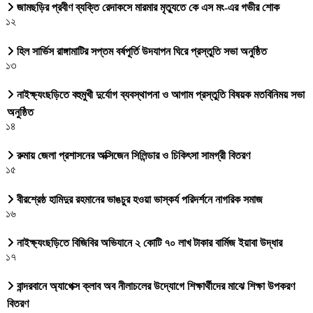
জামছড়ির প্রবীণ ব্যক্তি রেদাকসে মারমার মৃত্যুতে কে এস মং-এর গভীর শোক
১২
হিল সার্ভিস রাঙ্গামাটির সপ্তম বর্ষপূর্তি উদযাপন ঘিরে প্রস্তুতি সভা অনুষ্ঠিত
১৩
নাইক্ষ্যংছড়িতে বহুমুখী দুর্যোগ ব্যবস্থাপনা ও আগাম প্রস্তুতি বিষয়ক মতবিনিময় সভা
অনুষ্ঠিত
১৪
রুমায় জেলা প্রশাসনের অক্সিজেন সিলিন্ডার ও চিকিৎসা সামগ্রী বিতরণ
১৫
বীরশ্রেষ্ঠ হামিদুর রহমানের ভাঙচুর হওয়া ভাস্কর্য পরিদর্শনে নাগরিক সমাজ
১৬
নাইক্ষ্যংছড়িতে বিজিবির অভিযানে ২ কোটি ৭০ লাখ টাকার বার্মিজ ইয়াবা উদ্ধার
১৭
বান্দরবানে অ্যাপেক্স ক্লাব অব নীলাচলের উদ্যোগে শিক্ষার্থীদের মাঝে শিক্ষা উপকরণ
বিতরণ