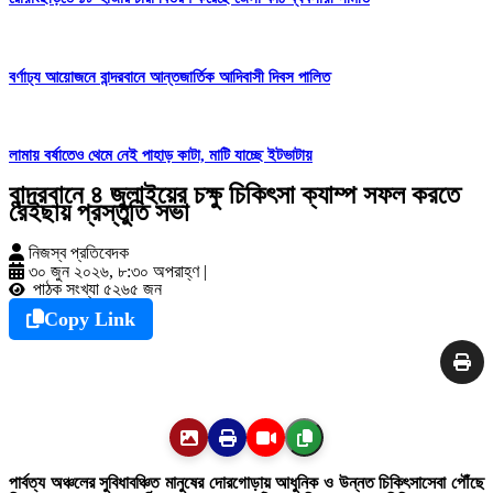
বর্ণাঢ্য আয়োজনে বান্দরবানে আন্তজার্তিক আদিবাসী দিবস পালিত
লামায় বর্ষাতেও থেমে নেই পাহাড় কাটা, মাটি যাচ্ছে ইটভাটায়
বান্দরবানে ৪ জুলাইয়ের চক্ষু চিকিৎসা ক্যাম্প সফল করতে
রেইছায় প্রস্তুতি সভা
নিজস্ব প্রতিবেদক
৩০ জুন ২০২৬, ৮:৩০ অপরাহ্ণ
|
পাঠক সংখ্যা ৫২৬৫ জন
Copy Link
পার্বত্য অঞ্চলের সুবিধাবঞ্চিত মানুষের দোরগোড়ায় আধুনিক ও উন্নত চিকিৎসাসেবা পৌঁছে