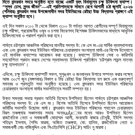
দিতে বান্দরবান সদরে অনুষ্ঠিত হতে যাচ্ছে একটি বৃহৎ বিনামূল্যে চক্ষু চিকিৎসা ক্যাম্প।
“সুস্থ চোখ, সুন্দর জীবন”—এই প্রতিপাদ্যকে সামনে রেখে আগামী ৪ঠা জুলাই ২০২৬
(শনিবার) বান্দরবান সদর উপজেলাধীন সদর ইউনিয়নের রেইছা উচ্চ বিদ্যালয় প্রাঙ্গণে এই
ক্যাম্প অনুষ্ঠিত হবে।
ওই দিন সকাল ৮:০০ টা থেকে বিকাল ৩:০০ টা পর্যন্ত আগত রোগীদের সম্পূর্ণ বিনামূল্যে
চক্ষু পরীক্ষা, প্রয়োজনীয় ওষুধ ও চশমা বিতরণসহ বিশেষজ্ঞ চিকিৎসকদের মাধ্যমে আধুনিক
চিকিৎসাসেবা ও পরামর্শ প্রদান করা হবে।
পার্বত্য চট্টগ্রাম আঞ্চলিক পরিষদের মাননীয় সদস্য উ: কে এস মং-এর সার্বিক ব্যবস্থাপনায়
এবং ৩নং বান্দরবান সদর ইউনিয়ন পরিষদের চেয়ারম্যান অংসাহ্লা মার্মা-এর বিশেষ উদ্যোগে
এই মানবিক ক্যাম্পের আয়োজন করা হয়েছে। ক্যাম্পে চিকিৎসা সেবা ও কারিগরি
সহযোগিতা প্রদান করবে দেশের স্বনামধন্য চিকিৎসা প্রতিষ্ঠান ‘চট্টগ্রাম লায়ন্স দাতব্য
চক্ষু হাসপাতাল’।
এদিকে, চক্ষু চিকিৎসা ক্যাম্পটি সফল, সুশৃঙ্খল ও জনবান্ধব উপায়ে সম্পন্ন করার লক্ষ্যে
আজ ৩০শে জুন (মঙ্গলবার) বিকাল ৪ টায় রেইছা উচ্চ বিদ্যালয় হল রুমে এক গুরুত্বপূর্ণ
সমন্বয় ও প্রস্তুতি সভা অনুষ্ঠিত হয়েছে। ৩নং বান্দরবান সদর ইউনিয়ন পরিষদের
চেয়ারম্যান অংসাহ্লা মার্মার সভাপতিত্বে সভাটি সম্পন্ন হয়।
উক্ত সমন্বয় সভায় প্রধান অতিথি হিসেবে উপস্থিত ছিলেন পার্বত্য চট্টগ্রাম আঞ্চলিক
পরিষদের সদস্য উ: কে এস মং। বিশেষ অতিথি হিসেবে উপস্থিত ছিলেন আয়োজন
কমিটির সভাপতি উছোমং মার্মা। বান্দরবান সদর ইউনিয়ন পরিষদের প্যানেল চেয়ারম্যান
বিরল তঞ্চঙ্গ্যার সঞ্চালনায় সভায় অন্যան্যের মধ্যে আরও উপস্থিত ছিলেন
রাজনৈতিক নেতা ও সমাজকর্মী মোহাম্মদ আলী, মংক্যাউ বাজার চৌধুরী, ইউপি সদস্য
শহিদুল ইসলাম, শৈসিং মারমা, অজিত তঞ্চঙ্গ্যা, মো: হানিফ, রাজনৈতিক নেতা ও
সমাজকর্মী মোঃ নাজিমুদ্দিন এবং সিএইচসিপি (CHCP) সাচিং নু মারমা।