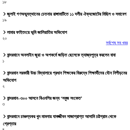
১৮
জুলাই গণঅভ্যুত্থানের চেতনায় রাঙ্গামাটিতে ১১ দলীয় ঐক্যজোটের মিছিল ও সমাবেশ
১৯
লামার ফাইতংয়ে ভূমি জালিয়াতির অভিযোগ
২০
সর্বশেষ সব খবর
বান্দরবানে অনলাইন জুয়া ও অপকর্মে জড়িত ছেলেকে ত্যাজ্যপুত্র করলেন বাবা
১
বান্দরবান সরকারী উচ্চ বিদ্যালায়ে প্রধান শিক্ষকের বিরুদ্ধে শিক্ষার্থীদের যৌন নিপীড়নের
অভিযোগ
২
বান্দরবান–৩০০ আসনে বিএনপির জন্য ‘সবুজ সংকেত’
৩
বান্দরবানে চাঞ্চল্যকর খুন মামলায় যাবজ্জীবন সাজাপ্রাপ্ত আসামি চট্টগ্রাম থেকে
গ্রেপ্তার
৪