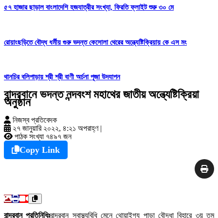
৫৭ হাজার ছাড়াল বাংলাদেশি হজযাত্রীর সংখ্যা, ফিরতি ফ্লাইট শুরু ৩০ মে
রোয়াংছড়িতে বৌদ্ধ ধর্মীয় গুরু ভদন্ত কেসোলা থেরের অন্ত্যেষ্টিক্রিয়ায় কে এস মং
থানচির বলিপাড়ায় শ্রী শ্রী বাণী অর্চনা পূজা উদযাপন
বান্দরবানে ভদন্ত নন্দবংশ মহাথের জাতীয় অন্ত্যেষ্টিক্রিয়া
অনুষ্ঠান
নিজস্ব প্রতিবেদক
২৭ জানুয়ারি ২০২২, ৪:২১ অপরাহ্ণ
|
পাঠক সংখ্যা ৭৪৯৭ জন
Copy Link
বান্দরবান প্রতিনিধিঃ
বান্দরবান স্বাস্থ্যবিধি মেনে থোয়াইগ্য পাড়া বৌদ্ধা বিহারে ৩য় তম