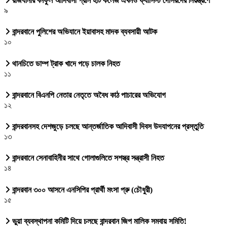
রাজধানীর বনফুল আদিবাসী গ্রীন হার্ট কলেজ এখনও ফ্যাসিস্ট দোসরদের নিয়ন্ত্রণে
৯
বান্দরবানে পুলিশের অভিযানে ইয়াবাসহ মাদক ব্যবসায়ী আটক
১০
থানচিতে ডাম্প ট্রাক খাদে পড়ে চালক নিহত
১১
বান্দরবানে বিএনপি নেতার নেতৃতে অবৈধ কাঠ পাচারের অভিযোগ
১২
বান্দরবানসহ দেশজুড়ে চলছে আন্তর্জাতিক আদিবাসী দিবস উদযাপনের প্রস্তুতি
১৩
বান্দরবানে সেনাবাহিনীর সাথে গোলাগুলিতে সশস্ত্র সন্ত্রাসী নিহত
১৪
বান্দরবান ৩০০ আসনে এনসিপির প্রার্থী মংসা প্রু (চৌধুরী)
১৫
ভুয়া ব্যবস্থাপনা কমিটি দিয়ে চলছে বান্দরবান জিপ মালিক সমবায় সমিতি!