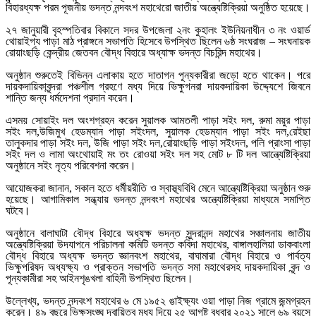
বিহারধ্যক্ষ পরম পূজনীয় ভদন্ত নন্দবংশ মহাথেরো জাতীয় অন্ত্যেষ্টিক্রিয়া অনুষ্ঠিত হয়েছে।
২৭ জানুয়ারী বৃহস্পতিবার বিকালে সদর উপজেলা ২নং কুহালং ইউনিয়নাধীন ৩ নং ওয়ার্ড
থোয়াইগ্য পাড়া মাঠ প্রাঙ্গনে সভাপতি হিসেবে উপস্থিত ছিলেন ৬ষ্ঠ সংঘরাজ – সংঘনায়ক
রোয়াংছড়ি কেন্দ্রীয় জেতবন বৌদ্ধ বিহারে অধ্যাক্ষ ভদন্ত বিচরিন্দ মহাথের।
অনুষ্ঠান শুরুতেই বিভিন্ন এলাকায় হতে দাতাগন পূন্যকারীরা জড়ো হতে থাকেন। পরে
দায়কদায়িকাবৃন্দরা পঞ্চশীল গ্রহণে মধ্য দিয়ে ভিক্ষুগনরা দায়কদায়িকা উদ্দ্যেশে জিবনে
শান্তি জন্য ধর্মদেশনা প্রদান করেন।
এসময় সোয়াইং দল অংশগ্রহন করেন সুয়ালক আমতলী পাড়া সইং দল, রুমা ময়ুর পাড়া
সইং দল,উজিমুখ হেডম্যান পাড়া সইংদল, সুয়ালক হেডম্যান পাড়া সইং দল,রেইছা
তালুকদার পাড়া সইং দল, উজি পাড়া সইং দল,রোয়াংছড়ি পাড়া সইংদল, পলি প্রাংসা পাড়া
সইং দল ও লামা অংথোয়াই মং তং রোওয়া সইং দল সহ মোট ৮ টি দল আন্ত্যেষ্টিক্রিয়া
অনুষ্ঠানে সইং নৃত্য পরিবেশনা করেন।
আয়োজকরা জানান, সকাল হতে ধর্মীয়রীতি ও স্বাস্থ্যবিধি মেনে আন্ত্যেষ্টিক্রিয়া অনুষ্ঠান শুরু
হয়েছে। আগামিকাল সন্ধ্যায় ভদন্ত নন্দবংশ মহাথের অন্ত্যেষ্টিক্রিয়া মাধ্যমে সমাপ্তি
ঘটবে।
অনুষ্ঠানে বালাঘাটা বৌদ্ধ বিহারে অধ্যক্ষ ভদন্ত সুন্দরানন্দ মহাথের সঞ্চালনায় জাতীয়
অন্ত্যেষ্টিক্রিয়া উদযাপনে পরিচালনা কমিটি ভদন্ত কবিদা মহাথের, বাঙ্গালহালিয়া ডাকবাংলা
বৌদ্ধ বিহারে অধ্যক্ষ ভদন্ত জ্ঞানবংশ মহাথের, বাঘামারা বৌদ্ধ বিহারে ও পার্বত্য
ভিক্ষুপরিষদ অধ্যক্ষ্য ও প্রাক্তন সভাপতি ভদন্ত সমা মহাথেরসহ দায়কদায়িকা বৃন্দ ও
পূন্যকামীরা সহ আইনশৃঙখলা বাহিনী উপস্থিত ছিলেন।
উল্লেখ্য, ভদন্ত নন্দবংশ মহাথের ৬ মে ১৯৫২ ঙাইক্ষ্যং ওয়া পাড়া নিজ গ্রামে জন্মগ্রহন
করেন। ৪৯ বছরে ভিক্ষুসংঙ্ঘ দ্বায়িত্ব মধ্য দিয়ে ২৫ আগষ্ট বুধবার ২০২১ সালে ৬৯ বয়সে