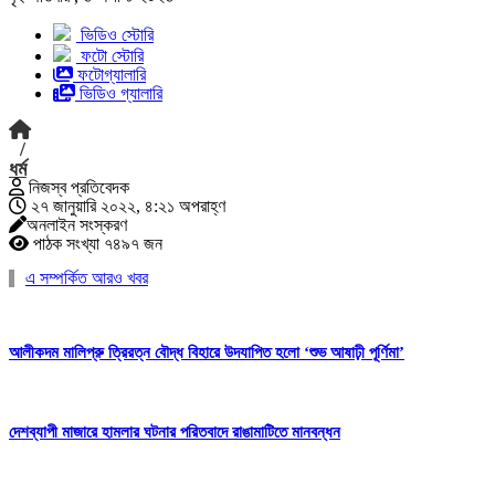
ভিডিও স্টোরি
ফটো স্টোরি
ফটোগ্যালারি
ভিডিও গ্যালারি
/
ধর্ম
নিজস্ব প্রতিবেদক
২৭ জানুয়ারি ২০২২, ৪:২১ অপরাহ্ণ
অনলাইন সংস্করণ
পাঠক সংখ্যা ৭৪৯৭ জন
এ সম্পর্কিত আরও খবর
আলীকদম মালিপ্রু ত্রিরত্ন বৌদ্ধ বিহারে উদযাপিত হলো ‘শুভ আষাঢ়ী পূর্ণিমা’
দেশব্যাপী মাজারে হামলার ঘটনার পরিতবাদে রাঙামাটিতে মানবন্ধন