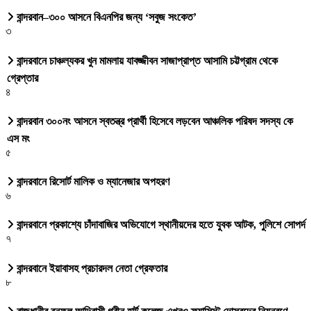
বান্দরবান–৩০০ আসনে বিএনপির জন্য ‘সবুজ সংকেত’
৩
বান্দরবানে চাঞ্চল্যকর খুন মামলায় যাবজ্জীবন সাজাপ্রাপ্ত আসামি চট্টগ্রাম থেকে
গ্রেপ্তার
৪
বান্দরবান ৩০০নং আসনে স্বতন্ত্র প্রার্থী হিসেবে লড়বেন আঞ্চলিক পরিষদ সদস্য কে
এস মং
৫
বান্দরবানে রিসোর্ট মালিক ও ম্যানেজার অপহরণ
৬
বান্দরবানে প্রকাশ্যে চাঁদাবাজির অভিযোগে স্থানীয়দের হতে যুবক আটক, পুলিশে সোপর্দ
৭
বান্দরবানে ইয়াবাসহ প্রচারদল নেতা গ্রেফতার
৮