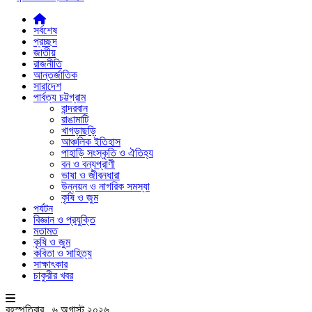
সর্বশেষ
প্রচ্ছদ
জাতীয়
রাজনীতি
আন্তর্জাতিক
সারাদেশ
পার্বত্য চট্টগ্রাম
বান্দরবান
রাঙামাটি
খাগড়াছড়ি
আঞ্চলিক ইতিহাস
পাহাড়ি সংস্কৃতি ও ঐতিহ্য
বন ও বন্যপ্রাণী
ভাষা ও জীবনধারা
উন্নয়ন ও নাগরিক সমস্যা
কৃষি ও জুম
পর্যটন
বিজ্ঞান ও প্রযুক্তি
মতামত
কৃষি ও জুম
কবিতা ও সাহিত্য
সাক্ষাৎকার
চাকুরীর খবর
বৃহস্পতিবার , ৬ অগাস্ট ২০২৬