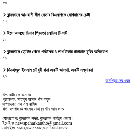
১৬
বান্দরবানে আওয়ামী লীগ নেতার বিএনপিতে যোগদানের চেষ্টা
১৭
ঈদে আসছে ডিয়ার প্রিয়তা লেডিস টি-শার্ট
১৮
বান্দরবানে হোটেল থেকে পর্যটকের ৪ লাখ টাকার মালামাল চুরির অভিযোগ
১৯
মিনহাজুল ইসলাম চৌধুরী রানা একটি আস্থা, একটি সম্ভাবনা
২০
জনপ্রিয় সব খবর
উপদেষ্টাঃ কে এস মং
প্রকাশক: মাহাবুব হাসান খাঁন বাবুল
সম্পাদকঃ এস এম নাসিম
বার্তা সম্পাদকঃ খালেদ মাহাবুব খাঁন আরাফাত
যোগাযোগঃ বান্দরবান সদর, বান্দরবান পার্বত্য জেলা।
ইমেইলঃ newspaharkantho@gmail.com
মোবাইলঃ ০১৮২৬১৬১০৯৮,০১৭৪৯৬৪৮৬৮৬