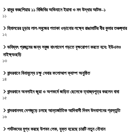
রামুর কচ্ছপিয়ায় ১১ বিজিবির অভিযানে ইয়াবা ও মদ উদ্ধার আটক–১
১১
হিমালয়ের চূড়ায় লাল-সবুজের পতাকা ওড়ানোর লক্ষ্যে রাঙামাটির বীর কুমার তঞ্চঙ্গ্যার
১২
ভবিষ্যৎ প্রজন্মের জন্য সবুজ বাংলাদেশ গড়তে বৃক্ষরোপণ করতে হবে: ইউএনও
নাইক্ষ্যংছড়ি
১৩
বান্দরবানে বিনামূল্যে চক্ষু সেবার ফলোআপ ক্যাম্প অনুষ্ঠিত
১৪
বান্দরবানে অনলাইন জুয়া ও অপকর্মে জড়িত ছেলেকে ত্যাজ্যপুত্র করলেন বাবা
১৫
বান্দরবানসহ দেশজুড়ে চলছে আন্তর্জাতিক আদিবাসী দিবস উদযাপনের প্রস্তুতি
১৬
পর্যটকদের মুগ্ধ করছে উপবন লেক, যুক্ত হয়েছে চারটি নতুন নৌযান