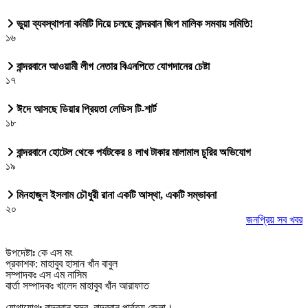
ভুয়া ব্যবস্থাপনা কমিটি দিয়ে চলছে বান্দরবান জিপ মালিক সমবায় সমিতি!
১৬
বান্দরবানে আওয়ামী লীগ নেতার বিএনপিতে যোগদানের চেষ্টা
১৭
ঈদে আসছে ডিয়ার প্রিয়তা লেডিস টি-শার্ট
১৮
বান্দরবানে হোটেল থেকে পর্যটকের ৪ লাখ টাকার মালামাল চুরির অভিযোগ
১৯
মিনহাজুল ইসলাম চৌধুরী রানা একটি আস্থা, একটি সম্ভাবনা
২০
জনপ্রিয় সব খবর
উপদেষ্টাঃ কে এস মং
প্রকাশক: মাহাবুব হাসান খাঁন বাবুল
সম্পাদকঃ এস এম নাসিম
বার্তা সম্পাদকঃ খালেদ মাহাবুব খাঁন আরাফাত
যোগাযোগঃ বান্দরবান সদর, বান্দরবান পার্বত্য জেলা।