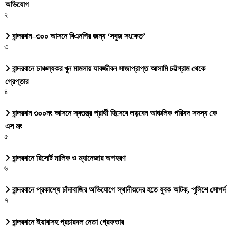
অভিযোগ
২
বান্দরবান–৩০০ আসনে বিএনপির জন্য ‘সবুজ সংকেত’
৩
বান্দরবানে চাঞ্চল্যকর খুন মামলায় যাবজ্জীবন সাজাপ্রাপ্ত আসামি চট্টগ্রাম থেকে
গ্রেপ্তার
৪
বান্দরবান ৩০০নং আসনে স্বতন্ত্র প্রার্থী হিসেবে লড়বেন আঞ্চলিক পরিষদ সদস্য কে
এস মং
৫
বান্দরবানে রিসোর্ট মালিক ও ম্যানেজার অপহরণ
৬
বান্দরবানে প্রকাশ্যে চাঁদাবাজির অভিযোগে স্থানীয়দের হতে যুবক আটক, পুলিশে সোপর্দ
৭
বান্দরবানে ইয়াবাসহ প্রচারদল নেতা গ্রেফতার