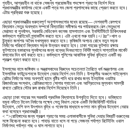
গৃহহীন, আশ্রয়হীন না থাকে সেজন্য প্রয়োজনীয় পদক্ষেপ গ্রহণের নির্দেশ দিয়ে
প্রধানমন্ত্রীর কার্যালয় থেকে একটি পত্র সব জেলা প্রশাসকের কাছে প্রেরণ করতে হবে।
এটার প্রক্রিয়া শুরু হয়েছে।
এছাড়া প্রধানমন্ত্রীর গুরুত্বপূর্ণ অনুশাসনগুলোর মধ্যে রয়েছে— দেশব্যাপী রেলপথে
বিদ্যমান সেতুর অবস্থান সম্পর্কে বিস্তারিত সমীক্ষার পর পর্যায়ক্রমে রেল সেতুগুলো
মেরামত বা পুনর্বাসন, সরকারি মেডিকেল কলেজ হাসপাতাল এবং ইনস্টিটিউটে চিকিৎসকরা
কর্মস্থলে প্রাইভেট প্র্যাকটিস করতে হবে। এটা এখনো শুরু হয়নি।</ ltr”>খাল ও
উন্মুক্ত জলাশয় অবৈধ দখলমুক্ত করতে হবে। কৃষিজমি অপচয় রোধে নতুন সড়ক
নির্মাণের পরিবর্তে বিদ্যমান সড়ক উন্নয়ন করতে হবে। ঢাকা শহরের ফুটপাত রক্ষায়
ফুটপাতের হকারদের পুনর্বাসনের জন্য বন্ধের দিনগুলোতে নির্দিষ্ট স্থানে সাপ্তাহিক মার্কেট
বসানোর দিন ধার্য করতে হবে। কর্মস্থলে পুলিশের আবাসিক সুবিধা বৃদ্ধিতে একটি বড়
প্রকল্প গ্রহণ করতে হবে।
ইসলামের নামে জঙ্গিবাদ ও সন্ত্রাসবাদের বিরুদ্ধে সচেতনতা তৈরিতে ধর্ম মন্ত্রণালয় এবং
ইসলামিক ফাউন্ডেশনকে উদ্যোগ নেয়ার নির্দেশ দেন তিনি। উপকূলীয় অঞ্চলে সাইক্লোন
শেল্টার নির্মাণের সময় অবশ্যই ছাদে বৃষ্টির পানি ধরে রাখার জন্য ইনহাউজ ওয়াটার
রিজার্ভারের সংস্থান, শেল্টারগুলোতে সোলার প্যানেল এবং আশ্রিতদের মূল্যবান সামগ্রী
রাখতে শেল্টারে স্টোর রুম রাখার নির্দেশ দিয়েছেন তিনি।
এছাড়া ঢাকা শহরের সব সরকারি প্রথমিক বিদ্যালয়ে উপবৃত্তি দিতে হবে। ভবিষ্যতে
যমুনা নদীতে টানেল নির্মাণের লক্ষ্যে সেতু বিভাগ থেকে একটি ফিজিবিলিটি স্টাডির
উদ্যোগ, দেশি ফল উৎপাদন বৃদ্ধি ও গবেষণার মাধ্যমে গুণগত মান বৃদ্ধির উদ্যোগ নেয়ার
কথা বলেছেন প্রধানমন্ত্রী।
< “>রোহিঙ্গাদের জন্য প্রকল্প গ্রহণের সময় এলাকাবাসীকে সুবিধা দেয়ার বিষয়টি গুরুত্বের
সঙ্গে বিবেচনা করতে হবে। পাহাড় যাতে ধসে না পড়ে সেজন্য পর্যাপ্ত রিটেইনিং ওয়াল
নির্মাণসহ পর্যাপ্ত গাছ ও ঘাস লাগাতে হবে।