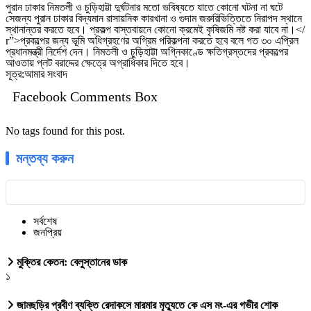
পুরান ঢাকার নিমতলী ও চুড়িহাট্টা দুর্ঘটনার মতো ভবিষ্যতে যাতে কোনো ঘটনা না ঘটে
সেজন্য পুরান ঢাকার বিদ্যমান রাসায়নিক কারখানা ও গুদাম জরুরিভিত্তিতে নিরাপদ স্থানে
স্থানান্তর করতে হবে। প্রকল্প বাস্তবায়নে কোনো ক্রমেই কৃষিজমি নষ্ট করা যাবে না।</
r”>প্রকল্পের জন্য ভূমি অধিগ্রহণের অগ্রিম পরিকল্পনা করতে হবে বলে গত ৩০ এপ্রিল
প্রধানমন্ত্রী নির্দেশ দেন। নিমতলী ও চুড়িহাট্টা অগ্নিকাণ্ডে ক্ষতিগ্রস্তদের প্রকল্পের
আওতায় প্লট বরাদ্দের ক্ষেত্রে অগ্রাধিকার দিতে হবে।
সূত্র:আমার সংবাদ
Facebook Comments Box
No tags found for this post.
মন্তব্য করুন
সর্বশেষ
জনপ্রিয়
মুক্তির কেতন: বেলুস্তানের ডাক
১
জামছড়ির প্রবীণ ব্যক্তি রেদাকসে মারমার মৃত্যুতে কে এস মং-এর গভীর শোক