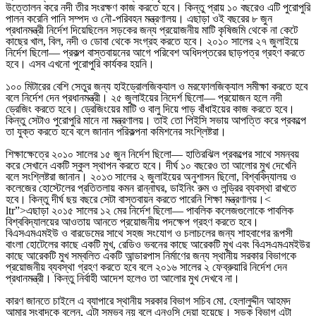
উত্তোলন করে নদী তীর সংরক্ষণ কাজ করতে হবে। কিন্তু প্রায় ১০ বছরেও এটি পুরোপুরি
পালন করেনি পানি সম্পদ ও নৌ-পরিবহন মন্ত্রণালয়। এছাড়া ওই বছরের ৮ জুন
প্রধানমন্ত্রী নির্দেশ দিয়েছিলেন সড়কের জন্য প্রয়োজনীয় মাটি কৃষিজমি থেকে না কেটে
কাছের খাল, বিল, নদী ও ডোবা থেকে সংগ্রহ করতে হবে। ২০১০ সালের ২৭ জুলাইয়ে
নির্দেশ ছিলো— প্রকল্প বাস্তবায়নের আগে পরিবেশ অধিদপ্তরের ছাড়পত্র গ্রহণ করতে
হবে। এসব এখনো পুরোপুরি কার্যকর হয়নি।
১০০ মিটারের বেশি সেতুর জন্য হাইড্রোলজিক্যাল ও মরফোলজিক্যাল সমীক্ষা করতে হবে
বলে নির্দেশ দেন প্রধানমন্ত্রী। ২৫ জুলাইয়ের নিদের্শ ছিলো— প্রয়োজন হলে নদী
ড্রেজিং করতে হবে। ড্রেজিংয়ের মাটি ও বালু দিয়ে পাড় বাঁধাইয়ের কাজ করতে হবে।
কিন্তু সেটাও পুরোপুরি মানে না মন্ত্রণালয়। তাই তো পিইসি সভায় আপত্তি করে প্রকল্পে
তা যুক্ত করতে হবে বলে জানান পরিকল্পনা কমিশনের সংশ্লিষ্টরা।
শিক্ষাক্ষেত্রে ২০১০ সালের ১৫ জুন নির্দেশ ছিলো— হাতিরঝিল প্রকল্পের সাথে সমন্বয়
করে সেখানে একটি স্কুল স্থাপন করতে হবে। দীর্ঘ ১০ বছরেও তা আলোর মুখ দেখেনি
বলে সংশ্লিষ্টরা জানান। ২০১৩ সালের ২ জুলাইয়ের অনুশাসন ছিলো, বিশ্ববিদ্যালয় ও
কলেজের হোস্টেলের প্রতিতলায় কমন রান্নাঘর, ডাইনিং রুম ও লন্ড্রির ব্যবস্থা রাখতে
হবে। কিন্তু দীর্ঘ ছয় বছরে সেটা বাস্তবায়ন করতে পারেনি শিক্ষা মন্ত্রণালয়।<
ltr”>এছাড়া ২০১৫ সালের ১২ মের নির্দেশ ছিলো— পাবলিক কলেজগুলোকে পাবলিক
বিশ্ববিদ্যালয়ের আওতায় আনতে প্রয়োজনীয় পদক্ষেপ গ্রহণ করতে হবে।
বিএসএমএমইউ ও বারডেমের সাথে সহজ সংযোগ ও চলাচলের জন্য শাহবাগের রূপসী
বাংলা হোটেলের কাছে একটি মুখ, রেডিও ভবনের কাছে আরেকটি মুখ এবং বিএসএমএমইউর
কাছে আরেকটি মুখ সম্বলিত একটি আন্ডারপাস নির্মাণের জন্য স্থানীয় সরকার বিভাগকে
প্রয়োজনীয় ব্যবস্থা গ্রহণ করতে হবে বলে ২০১৬ সালের ২ ফেব্রুয়ারি নির্দেশ দেন
প্রধানমন্ত্রী। কিন্তু নির্বাহী আদেশ হলেও তা আলোর মুখ দেখবে না।
কারণ জানতে চাইলে এ ব্যাপারে স্থানীয় সরকার বিভাগ সচিব মো. হেলালুদ্দীন আহমদ
আমার সংবাদকে বলেন, এটা সম্ভব নয় বলে এনওসি দেয়া হয়েছে। সড়ক বিভাগ এটা