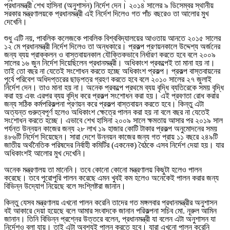
প্রধানমন্ত্রী শেখ হাসিনা (অনুশাসন) নির্দেশ দেন। ২০১৪ সালের ৯ ডিসেম্বর স্থানীয়
সরকার মন্ত্রণালয়কে প্রধানমন্ত্রী এই নির্দেশ দিলেও গত পাঁচ বছরেও তা আলোর মুখ
দেখেনি।
শুধু এটি নয়, পাবলিক কলেজকে পাবলিক বিশ্ববিদ্যালয়ের আওতায় আনতে ২০১৫ সালের
১২ মে প্রধানমন্ত্রী নির্দেশ দিলেও তা অন্ধকারে। প্রকল্প প্রণয়নকালে উদ্দেশ্য অর্জনের
জন্য ব্যয় প্রাক্কলন ও বাস্তবায়নকাল যৌক্তিকভাবে নির্ধারণ করতে হবে বলে ২০০৯
সালের ১৬ জুন নির্দেশ দিয়েছিলেন প্রধানমন্ত্রী। অধিকাংশ প্রকল্পেই তা মানা হয় না।
তাই তো বছর না যেতেই সংশোধন করতে হচ্ছে অধিকাংশ প্রকল্প। প্রকল্প বাস্তবায়নের
পূর্বে পরিবেশ অধিদপ্তরের ছাড়পত্র গ্রহণ করতে হবে বলে ২০১০ সালের ২৭ জুলাই
নির্দেশ দেন। তাও মানা হয় না। অনেক প্রকল্পে প্রথমে ব্যয় বৃদ্ধি ব্যতিরেকে সময় বৃদ্ধি
করা হয় এবং এরপর ব্যয় বৃদ্ধি করে প্রকল্প সংশোধন করা হয়। এই প্রবণতা রোধ করার
জন্য সঠিক কর্মপরিকল্পনা প্রণয়ন করে প্রকল্প বাস্তবায়ন করতে হবে। কিন্তু এটা
অত্যন্ত গুরুত্বপূর্ণ হলেও অধিকাংশ ক্ষেত্রে পালন করা হয় না বলে বছর না যেতেই
সংশোধন করতে হচ্ছে। এভাবে শেখ হাসিনা ২০০৯ সালে ক্ষমতায় আসার পর ২০১৯ সাল
পর্যন্ত উন্নয়ন কাজের জন্য ২৮ লাখ ১৯ হাজার কোটি টাকার প্রকল্প অনুমোদনের সময়
৪৮৬টি নির্দেশ দিয়েছেন। সারা দেশে উন্নয়ন কাজের জন্য গত প্রায় ১১ বছরে ২৪৯টি
জাতীয় অর্থনৈতিক পরিষদের নির্বাহী কমিটির (একনেক) বৈঠকে এসব নির্দেশ দেয়া হয়। যার
অধিকাংশই আলোর মুখ দেখেনি।
অনেক মন্ত্রণালয় তা মানেনি। তবে কোনো কোনো মন্ত্রণালয় কিছুটা হলেও পালন
করেছে। তবে পুরোপুরি পালন করেছে এমন খুবই কম হলেও অনেকেই পালন করার জন্য
বিভিন্ন উদ্যোগ নিয়েছে বলে সংশ্লিষ্টরা জানান।
কিন্তু যেসব মন্ত্রণালয় এখনো পালন করেনি তাদের গত মঙ্গলবার প্রধানমন্ত্রীর অনুশাসন
বই আকারে দেয়া হয়েছে বলে আমার সংবাদকে জানান পরিকল্পনা সচিব মো. নূরুল আমিন
জানান। তিনি বিভিন্ন প্রশ্নের উত্তরে বলেন, প্রধানমন্ত্রী যা বলেন এটা অনুশাসন যা
নির্দেশও বলা যায়। তাই এটা অবশ্যই পালন করতে হবে। যারা এখনো পালন করেনি