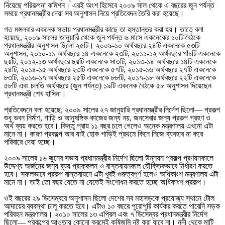
নিয়েছে পরিকল্পনা কমিশন। এরই অংশ হিসেবে ২০০৯ সাল থেকে এ বছরের জুন পর্যন্ত
সময়ে প্রধানমন্ত্রীর দেয়া সব অনুশাসন নিয়ে প্রতিবেদন তৈরি করা হয়েছে।
গত মঙ্গলবার একনেক সভায় প্রধানমন্ত্রীর কাছে তা হস্তান্তর করা হয়। তাতে বলা
হয়েছে, ২০০৯ সালের জানুয়ারি থেকে জুন পর্যন্ত ৬ মাসে একনেকের ১০টি বৈঠকে
প্রধানমন্ত্রীর অনুশাসন ছিলো ২৫টি। ২০০৯-১০ অর্থবছরে ২৪টি একনেকে ৫৩টি
অনুশাসন, ২০১০-১১ অর্থবছরে ১৪ একনেকে ২৩টি, ২০১১-১২ অর্থবছরে পাঁচটি একনেকে
ছয়টি, ২০১২-১৩ অর্থবছরে ছয়টি একনেকে সাতটি, ২০১৩-১৪ অর্থবছরে ১৪টি একনেকে
২৪টি, ২০১৪-১৫ অর্থবছরে ২৩টি একনেকে ৫৭টি, ২০১৫-১৬ অর্থবছরে ২৭টি একনেকে
৮৩টি, ২০১৬-১৭ অর্থবছরে ২৫টি একনেকে ৮৮টি, ২০১৭-১৮ অর্থবছরে ২২টি একনেকে
৫৮টি এবং চলতি অর্থবছরে (জুন পর্যন্ত) ১৯টি একনেক বৈঠকে ৫৮ অনুশাসন দিয়েছেন
প্রধানমন্ত্রী শেখ হাসিনা।
প্রতিবেদনে বলা হয়েছে, ২০০৯ সালের ২৭ জানুয়ারি প্রধানমন্ত্রীর নির্দেশ ছিলো— প্রকল্প
শুধু ভবন নির্মাণ, গাড়ি ও আনুষঙ্গিক কাজের জন্য নয়, জনসেবার জন্য প্রকল্প গ্রহণ ও
অর্থ ব্যয় করতে হবে। কিন্তু প্রায় ১১ বছর চলে গেলেও অনেক মন্ত্রণালয় এখনো এটা
মানে না। কারণ প্রকল্পে আর যাই হোক গাড়িই প্রথমে কিনে নিজে ব্যবহার না করে
পরিবারে দেয়া হচ্ছে।
২০০৯ সালের ১৬ জুনের সভায় প্রধানমন্ত্রীর নির্দেশ ছিলো উন্নয়ন প্রকল্প প্রণয়নকালে
উদ্দেশ্য অর্জনের জন্য ব্যয় প্রাক্কলন ও বাস্তবায়নকাল যৌক্তিকভাবে নির্ধারণ করতে
হবে। সফলভাবে প্রকল্প বাস্তবায়নে এটা খুবই গুরুত্বপূর্ণ হলেও অধিকাংশ মন্ত্রণালয় এটা
মানে না। তাই তো বছর যেতে না যেতেই সংশোধন করতে হচ্ছে অধিকাংশ প্রকল্প।
ওই বছরের ২৯ ডিসেম্বরে অনুশাসন ছিলো দেশের সব মহাসড়কে প্রযোজ্য স্থানে টোল
আদায়ের ব্যবস্থা চালু করতে হবে। এটাও ১০ বছরে পুরোপুরি কার্যকর করতে পারেনি সড়ক
পরিবহন মন্ত্রণালয়। ২০১০ সালের ১৩ এপ্রিল এবং ৭ ডিসেম্বর প্রধানমন্ত্রীর নির্দেশ
ছিলো— প্রকল্পের আওতায় কোনো ক্রমেই কৃষিজমি নষ্ট করা যাবে না। নদী থেকে মাটি