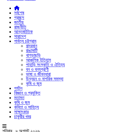
সর্বশেষ
প্রচ্ছদ
জাতীয়
রাজনীতি
আন্তর্জাতিক
সারাদেশ
পার্বত্য চট্টগ্রাম
বান্দরবান
রাঙামাটি
খাগড়াছড়ি
আঞ্চলিক ইতিহাস
পাহাড়ি সংস্কৃতি ও ঐতিহ্য
বন ও বন্যপ্রাণী
ভাষা ও জীবনধারা
উন্নয়ন ও নাগরিক সমস্যা
কৃষি ও জুম
পর্যটন
বিজ্ঞান ও প্রযুক্তি
মতামত
কৃষি ও জুম
কবিতা ও সাহিত্য
সাক্ষাৎকার
চাকুরীর খবর
শনিবার , ৮ অগাস্ট ২০২৬