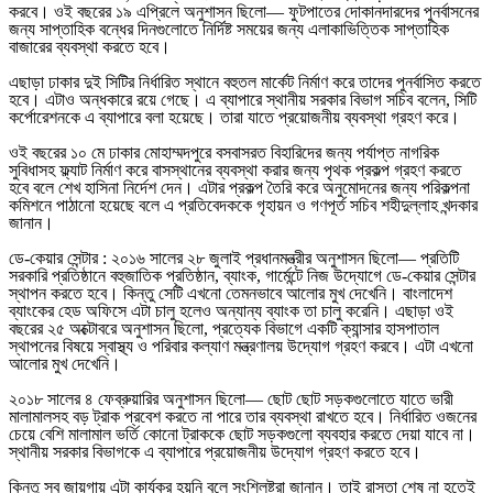
করবে। ওই বছরের ১৯ এপ্রিলে অনুশাসন ছিলো— ফুটপাতের দোকানদারদের পুনর্বাসনের
জন্য সাপ্তাহিক বন্ধের দিনগুলোতে নির্দিষ্ট সময়ের জন্য এলাকাভিত্তিক সাপ্তাহিক
বাজারের ব্যবস্থা করতে হবে।
এছাড়া ঢাকার দুই সিটির নির্ধারিত স্থানে বহুতল মার্কেট নির্মাণ করে তাদের পুনর্বাসিত করতে
হবে। এটাও অন্ধকারে রয়ে গেছে। এ ব্যাপারে স্থানীয় সরকার বিভাগ সচিব বলেন, সিটি
কর্পোরেশনকে এ ব্যাপারে বলা হয়েছে। তারা যাতে প্রয়োজনীয় ব্যবস্থা গ্রহণ করে।
ওই বছরের ১০ মে ঢাকার মোহাম্মদপুরে বসবাসরত বিহারিদের জন্য পর্যাপ্ত নাগরিক
সুবিধাসহ ফ্ল্যাট নির্মাণ করে বাসস্থানের ব্যবস্থা করার জন্য পৃথক প্রকল্প গ্রহণ করতে
হবে বলে শেখ হাসিনা নির্দেশ দেন। এটার প্রকল্প তৈরি করে অনুমোদনের জন্য পরিকল্পনা
কমিশনে পাঠানো হয়েছে বলে এ প্রতিবেদককে গৃহায়ন ও গণপূর্ত সচিব শহীদুল্লাহ খন্দকার
জানান।
ডে-কেয়ার সেন্টার : ২০১৬ সালের ২৮ জুলাই প্রধানমন্ত্রীর অনুশাসন ছিলো— প্রতিটি
সরকারি প্রতিষ্ঠানে বহুজাতিক প্রতিষ্ঠান, ব্যাংক, গার্মেন্টে নিজ উদ্যোগে ডে-কেয়ার সেন্টার
স্থাপন করতে হবে। কিন্তু সেটি এখনো তেমনভাবে আলোর মুখ দেখেনি। বাংলাদেশ
ব্যাংকের হেড অফিসে এটা চালু হলেও অন্যান্য ব্যাংক তা চালু করেনি। এছাড়া ওই
বছরের ২৫ অক্টোবরে অনুশাসন ছিলো, প্রত্যেক বিভাগে একটি ক্যান্সার হাসপাতাল
স্থাপনের বিষয়ে স্বাস্থ্য ও পরিবার কল্যাণ মন্ত্রণালয় উদ্যোগ গ্রহণ করবে। এটা এখনো
আলোর মুখ দেখেনি।
২০১৮ সালের ৪ ফেব্রুয়ারির অনুশাসন ছিলো— ছোট ছোট সড়কগুলোতে যাতে ভারী
মালামালসহ বড় ট্রাক প্রবেশ করতে না পারে তার ব্যবস্থা রাখতে হবে। নির্ধারিত ওজনের
চেয়ে বেশি মালামাল ভর্তি কোনো ট্রাককে ছোট সড়কগুলো ব্যবহার করতে দেয়া যাবে না।
স্থানীয় সরকার বিভাগকে এ ব্যাপারে প্রয়োজনীয় উদ্যোগ গ্রহণ করতে হবে।
কিন্তু সব জায়গায় এটা কার্যকর হয়নি বলে সংশ্লিষ্টরা জানান। তাই রাস্তা শেষ না হতেই