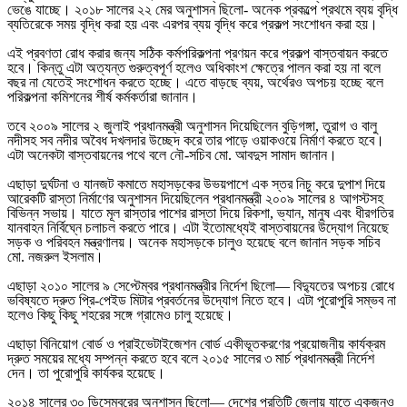
ভেঙে যাচ্ছে। ২০১৮ সালের ২২ মের অনুশাসন ছিলো- অনেক প্রকল্পে প্রথমে ব্যয় বৃদ্ধি
ব্যতিরেকে সময় বৃদ্ধি করা হয় এবং এরপর ব্যয় বৃদ্ধি করে প্রকল্প সংশোধন করা হয়।
এই প্রবণতা রোধ করার জন্য সঠিক কর্মপরিকল্পনা প্রণয়ন করে প্রকল্প বাস্তবায়ন করতে
হবে। কিন্তু এটা অত্যন্ত গুরুত্বপূর্ণ হলেও অধিকাংশ ক্ষেত্রে পালন করা হয় না বলে
বছর না যেতেই সংশোধন করতে হচ্ছে। এতে বাড়ছে ব্যয়, অর্থেরও অপচয় হচ্ছে বলে
পরিকল্পনা কমিশনের শীর্ষ কর্মকর্তারা জানান।
তবে ২০০৯ সালের ২ জুলাই প্রধানমন্ত্রী অনুশাসন দিয়েছিলেন বুড়িগঙ্গা, তুরাগ ও বালু
নদীসহ সব নদীর অবৈধ দখলদার উচ্ছেদ করে তার পাড়ে ওয়াকওয়ে নির্মাণ করতে হবে।
এটা অনেকটা বাস্তবায়নের পথে বলে নৌ-সচিব মো. আবদুস সামাদ জানান।
এছাড়া দুর্ঘটনা ও যানজট কমাতে মহাসড়কের উভয়পাশে এক স্তর নিচু করে দুপাশ দিয়ে
আরেকটি রাস্তা নির্মাণের অনুশাসন দিয়েছিলেন প্রধানমন্ত্রী ২০০৯ সালের ৪ আগস্টসহ
বিভিন্ন সভায়। যাতে মূল রাস্তার পাশের রাস্তা দিয়ে রিকশা, ভ্যান, মানুষ এবং ধীরগতির
যানবাহন নির্বিঘ্নে চলাচল করতে পারে। এটা ইতোমধ্যেই বাস্তবায়নের উদ্যোগ নিয়েছে
সড়ক ও পরিবহন মন্ত্রণালয়। অনেক মহাসড়কে চালুও হয়েছে বলে জানান সড়ক সচিব
মো. নজরুল ইসলাম।
এছাড়া ২০১০ সালের ৯ সেপ্টেম্বর প্রধানমন্ত্রীর নির্দেশ ছিলো— বিদ্যুতের অপচয় রোধে
ভবিষ্যতে দ্রুত প্রি-পেইড মিটার প্রবর্তনের উদ্যোগ নিতে হবে। এটা পুরোপুরি সম্ভব না
হলেও কিছু কিছু শহরের সঙ্গে গ্রামেও চালু হয়েছে।
এছাড়া বিনিয়োগ বোর্ড ও প্রাইভেটাইজেশন বোর্ড একীভূতকরণের প্রয়োজনীয় কার্যক্রম
দ্রুত সময়ের মধ্যে সম্পন্ন করতে হবে বলে ২০১৫ সালের ৩ মার্চ প্রধানমন্ত্রী নির্দেশ
দেন। তা পুরোপুরি কার্যকর হয়েছে।
২০১৪ সালের ৩০ ডিসেম্বরের অনুশাসন ছিলো— দেশের প্রতিটি জেলায় যাতে একজনও