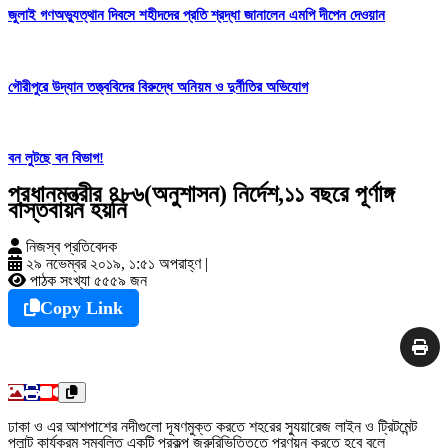
জুলাই গণঅভ্যুত্থান দিবসে শহীদদের প্রতি শ্রদ্ধা জানালেন এমপি দীপেন দেওয়ান
গৌরীপুরে উদ্যান তত্ত্ববিদের বিরুদ্ধে অনিয়ম ও দুর্নীতির অভিযোগ
বন লুটছে বন বিভাগ!
প্রধানমন্ত্রীর ৪৮৬(অনুশাসন) নির্দেশ,১১ বছরে পূর্ণাঙ্গ
বাস্তবায়ন হয়নি
নিজস্ব প্রতিবেদক
২৯ নভেম্বর ২০১৯, ১:৫১ অপরাহ্ণ
|
পাঠক সংখ্যা ৫৫৫৯ জন
Copy Link
ঢাকা ও এর আশপাশের নদীগুলো দূষণমুক্ত করতে শহরের স্যুয়ারেজ লাইন ও ট্রিটমেন্ট
প্লান্ট কার্যক্রম সম্বলিত একটি প্রকল্প জরুরিভিত্তিতে প্রণয়ন করতে হবে বলে