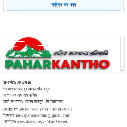
সর্বশেষ সব খবর
৮
নাইক্ষ্যংছড়িতে বিজিবির অভিযানে ২ কোটি ৭০ লাখ টাকার বার্মিজ
ইয়াবা উদ্ধার
৯
বান্দরবানে অ্যাপেক্স ক্লাব অব নীলাচলের উদ্যোগে শিক্ষার্থীদের মাঝে
শিক্ষা উপকরণ বিতরণ
১০
জুলাই গণঅভ্যুত্থানের চেতনায় রাঙ্গামাটিতে ১১ দলীয় ঐক্যজোটের
মিছিল ও সমাবেশ
১১
লামার ফাইতংয়ে ভূমি জালিয়াতির অভিযোগ
উপদেষ্টাঃ কে এস মং
প্রকাশক: মাহাবুব হাসান খাঁন বাবুল
সম্পাদকঃ এস এম নাসিম
১২
জুলাই গণঅভ্যুত্থান দিবসে শহীদের প্রতি রাঙ্গামাটি পার্বত্য জেলা
বার্তা সম্পাদকঃ খালেদ মাহাবুব খাঁন আরাফাত
পরিষদের শ্রদ্ধাঞ্জলি
যোগাযোগঃ বান্দরবান সদর, বান্দরবান পার্বত্য জেলা।
ইমেইলঃ newspaharkantho@gmail.com
১৩
নাইক্ষ্যংছড়ি উপজেলা প্রশাসনের উদ্যোগে ‘জুলাই গণ-অভ্যুত্থান
মোবাইলঃ ০১৮২৬১৬১০৯৮,০১৭৪৯৬৪৮৬৮৬
দিবস’ পালিত