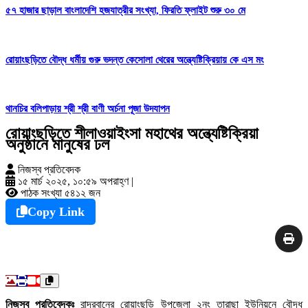
৫৭ হাজার ছাড়াল বাংলাদেশি হজযাত্রীর সংখ্যা, ফিরতি ফ্লাইট শুরু ৩০ মে
রোয়াংছড়িতে বৌদ্ধ ধর্মীয় গুরু ভদন্ত কেসোলা থেরের অন্ত্যেষ্টিক্রিয়ায় কে এস মং
থানচির বলিপাড়ায় শ্রী শ্রী বাণী অর্চনা পূজা উদযাপন
রোয়াংছড়িতে শীলাওয়াইংসা মহাথের অন্ত্যেষ্টিক্রিয়া
অনুষ্ঠানে মানুষের ঢল
নিজস্ব প্রতিবেদক
১৫ মার্চ ২০২৫, ১০:৫৯ অপরাহ্ণ
|
পাঠক সংখ্যা ৫৪১২ জন
Copy Link
নিজস্ব প্রতিবেদকঃ
বান্দরবানের রোয়াংছড়ি উপজেলা ২নং তারাছা ইউনিয়নে বৌদ্ধ