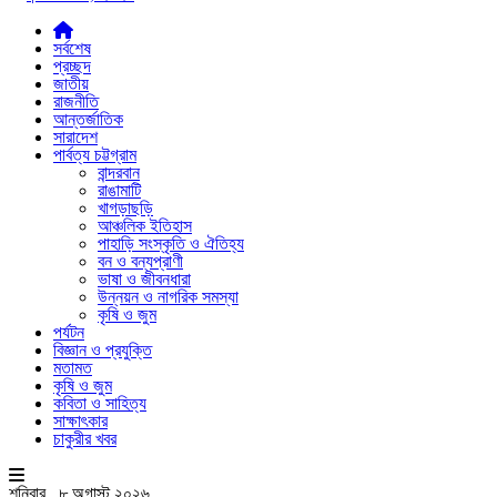
সর্বশেষ
প্রচ্ছদ
জাতীয়
রাজনীতি
আন্তর্জাতিক
সারাদেশ
পার্বত্য চট্টগ্রাম
বান্দরবান
রাঙামাটি
খাগড়াছড়ি
আঞ্চলিক ইতিহাস
পাহাড়ি সংস্কৃতি ও ঐতিহ্য
বন ও বন্যপ্রাণী
ভাষা ও জীবনধারা
উন্নয়ন ও নাগরিক সমস্যা
কৃষি ও জুম
পর্যটন
বিজ্ঞান ও প্রযুক্তি
মতামত
কৃষি ও জুম
কবিতা ও সাহিত্য
সাক্ষাৎকার
চাকুরীর খবর
শনিবার , ৮ অগাস্ট ২০২৬