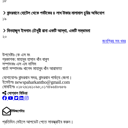
১৮
বান্দরবানে হোটেল থেকে পর্যটকের ৪ লাখ টাকার মালামাল চুরির অভিযোগ
১৯
মিনহাজুল ইসলাম চৌধুরী রানা একটি আস্থা, একটি সম্ভাবনা
২০
জনপ্রিয় সব খবর
উপদেষ্টাঃ কে এস মং
প্রকাশক: মাহাবুব হাসান খাঁন বাবুল
সম্পাদকঃ এস এম নাসিম
বার্তা সম্পাদকঃ খালেদ মাহাবুব খাঁন আরাফাত
যোগাযোগঃ বান্দরবান সদর, বান্দরবান পার্বত্য জেলা।
ইমেইলঃ newspaharkantho@gmail.com
মোবাইলঃ ০১৮২৬১৬১০৯৮,০১৭৪৯৬৪৮৬৮৬
সোশ্যাল মিডিয়া
নিউজলেটার
প্রতিদিন মেইলে আপডেট পেতে সাবস্ক্রাইব করুন।