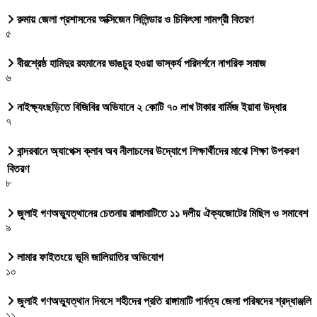
রুমায় জেলা প্রশাসনের অক্সিজেন সিলিন্ডার ও চিকিৎসা সামগ্রী বিতরণ
৫
বীরশ্রেষ্ঠ হামিদুর রহমানের ভাঙচুর হওয়া ভাস্কর্য পরিদর্শনে নাগরিক সমাজ
৬
নাইক্ষ্যংছড়িতে বিজিবির অভিযানে ২ কোটি ৭০ লাখ টাকার বার্মিজ ইয়াবা উদ্ধার
৭
বান্দরবানে অ্যাপেক্স ক্লাব অব নীলাচলের উদ্যোগে শিক্ষার্থীদের মাঝে শিক্ষা উপকরণ
বিতরণ
৮
জুলাই গণঅভ্যুত্থানের চেতনায় রাঙ্গামাটিতে ১১ দলীয় ঐক্যজোটের মিছিল ও সমাবেশ
৯
লামার ফাইতংয়ে ভূমি জালিয়াতির অভিযোগ
১০
জুলাই গণঅভ্যুত্থান দিবসে শহীদের প্রতি রাঙ্গামাটি পার্বত্য জেলা পরিষদের শ্রদ্ধাঞ্জলি
১১