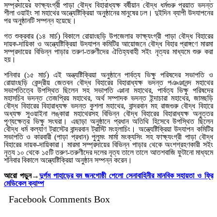
সম্প্রদায়ের ফাক্ষ্যংগ্রী পাড়া বৌদ্ধ বিহারাধ্যক্ষ বর্ষীয়ান বৌদ্ধ ধর্মগুরু প্রয়াত ভদন্ত
শীলা ওয়াইং সা মহাথের অন্ত্যেষ্টিক্রিয়া অনুষ্ঠানের মানুষের ঢল। দুইদিন ব্যাপী উদযাপনের
পর অনুষ্ঠানটি সম্পন্ন হয়েছে।
গত শুক্রবার (১৪ মার্চ) বিকালে রোয়াংছড়ি উপজেলার ফাক্ষ্যংগ্রী পাড়া বৌদ্ধ বিহারের
দায়ক-দায়িকা ও অন্ত্যেষ্টিক্রিয়া উদযাপন কমিটির আয়োজনে বৌদ্ধ বিহার প্রাঙ্গণে মারমা
সম্প্রদায়ের বিভিন্ন পাড়ার তরুণ-তরুণীদের ঐতিহ্যবাহী সইং নৃত্যর মাধ্যমে শুরু করা
হয়।
শনিবার (১৫ মার্চ) এই অন্ত্যষ্টিক্রিয়া অনুষ্ঠানে পার্বত্য ভিক্ষু পরিষদের সভাপতি ও
রোয়াংছড়ি কেন্দ্রীয় জেতবন বৌদ্ধ বিহারের বিহারাধ্যক্ষ ভদন্ত পঞঞানন্দ মহাথের
সভাপতিত্বে উপস্থিত ছিলেন সহ সভাপতি ঞানা মহাথের, পার্বত্য ভিক্ষু পরিষদের
মহাসচিব ভদন্ত তেজপ্রিয় মহাথের, অর্থ সম্পাদক ভদন্ত ইন্দাচারা মহাথের, জামছড়ি
বৌদ্ধ বিহারের বিহারাধ্যক্ষ ভদন্ত কুশলা মহাথের, বান্দরবান মহ রাজগুরু বৌদ্ধ বিহারে
অধ্যক্ষ সুওয়াইনা লঙ্কারা মহাথেরসহ বিভিন্ন বৌদ্ধ বিহারের বিহারাধ্যক্ষ অনুত্তর
পূণ্যক্ষেত্র ভিক্ষু সংঘরা। এছাড়া অনুষ্ঠানে প্রধান অতিথি হিসেবে উপস্থিত ছিলেন
বৌদ্ধ ধর্ম কল্যাণ ট্রাস্টের বান্দরবান ট্রাস্টি মংহ্লাচিং। অন্ত্যেষ্টিক্রিয়া উদযাপন কমিটির
সভাপতি ও কারবারী (পাড়া প্রধান) পুলুমং মার্মা মংক্যসিং সহ ফাক্ষ্যংগ্রী পাড়া বৌদ্ধ
বিহারের দায়ক-দায়িকারা। মারমা সম্প্রদায়ের বিভিন্ন পাড়ার থেকে অংশগ্রহণকারী সইং
নৃত্য ১০ থেকে ১৫টি তরুণ-তরুণীদের দলের নৃত্য তালে তালে আতশবাজি ফুটানো মাধ্যমে
শনিবার বিকালে অন্ত্যেষ্টিক্রিয়া অনুষ্ঠান সম্পন্ন করেন।
আরো পড়ুন→
দুর্গম পাহাড়ের বম জনগোষ্ঠী পেলো সেনাবাহিনীর মানবিক সহায়তা ও ফ্রি
মেডিকেল ক্যাম্প
Facebook Comments Box