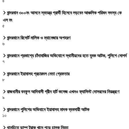
৪
বান্দরবান ৩০০নং আসনে স্বতন্ত্র প্রার্থী হিসেবে লড়বেন আঞ্চলিক পরিষদ সদস্য কে
এস মং
৫
বান্দরবানে রিসোর্ট মালিক ও ম্যানেজার অপহরণ
৬
বান্দরবানে প্রকাশ্যে চাঁদাবাজির অভিযোগে স্থানীয়দের হতে যুবক আটক, পুলিশে সোপর্দ
৭
বান্দরবানে ইয়াবাসহ প্রচারদল নেতা গ্রেফতার
৮
রাজধানীর বনফুল আদিবাসী গ্রীন হার্ট কলেজ এখনও ফ্যাসিস্ট দোসরদের নিয়ন্ত্রণে
৯
বান্দরবানে পুলিশের অভিযানে ইয়াবাসহ মাদক ব্যবসায়ী আটক
১০
থানচিতে ডাম্প ট্রাক খাদে পড়ে চালক নিহত