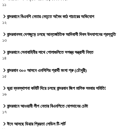
১১
বান্দরবানে বিএনপি নেতার নেতৃতে অবৈধ কাঠ পাচারের অভিযোগ
১২
বান্দরবানসহ দেশজুড়ে চলছে আন্তর্জাতিক আদিবাসী দিবস উদযাপনের প্রস্তুতি
১৩
বান্দরবানে সেনাবাহিনীর সাথে গোলাগুলিতে সশস্ত্র সন্ত্রাসী নিহত
১৪
বান্দরবান ৩০০ আসনে এনসিপির প্রার্থী মংসা প্রু (চৌধুরী)
১৫
ভুয়া ব্যবস্থাপনা কমিটি দিয়ে চলছে বান্দরবান জিপ মালিক সমবায় সমিতি!
১৬
বান্দরবানে আওয়ামী লীগ নেতার বিএনপিতে যোগদানের চেষ্টা
১৭
ঈদে আসছে ডিয়ার প্রিয়তা লেডিস টি-শার্ট