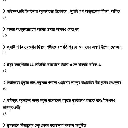
নাইক্ষ্যংছড়ি উপজেলা প্রশাসনের উদ্যোগে ‘জুলাই গণ-অভ্যুত্থান দিবস’ পালিত
১২
লামায় সংস্কারের চার মাসের মাথায় আবারও সেতু ধস
১৩
জুলাই গণঅভ্যুত্থান দিবসে শহীদদের প্রতি শ্রদ্ধা জানালেন এমপি দীপেন দেওয়ান
১৪
রামুর কচ্ছপিয়ায় ১১ বিজিবির অভিযানে ইয়াবা ও মদ উদ্ধার আটক–১
১৫
হিমালয়ের চূড়ায় লাল-সবুজের পতাকা ওড়ানোর লক্ষ্যে রাঙামাটির বীর কুমার তঞ্চঙ্গ্যার
১৬
ভবিষ্যৎ প্রজন্মের জন্য সবুজ বাংলাদেশ গড়তে বৃক্ষরোপণ করতে হবে: ইউএনও
নাইক্ষ্যংছড়ি
১৭
বান্দরবানে বিনামূল্যে চক্ষু সেবার ফলোআপ ক্যাম্প অনুষ্ঠিত