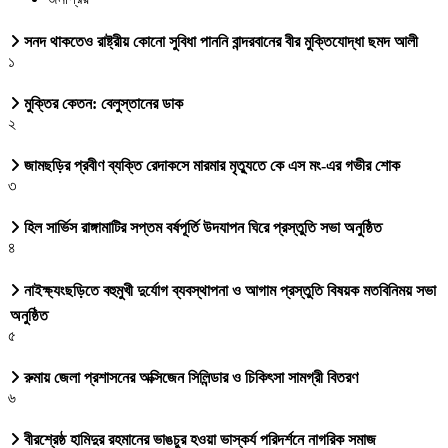
সনদ থাকতেও রাষ্ট্রীয় কোনো সুবিধা পাননি বান্দরবানের বীর মুক্তিযোদ্ধা ছমদ আলী
১
মুক্তির কেতন: বেলুস্তানের ডাক
২
জামছড়ির প্রবীণ ব্যক্তি রেদাকসে মারমার মৃত্যুতে কে এস মং-এর গভীর শোক
৩
হিল সার্ভিস রাঙ্গামাটির সপ্তম বর্ষপূর্তি উদযাপন ঘিরে প্রস্তুতি সভা অনুষ্ঠিত
৪
নাইক্ষ্যংছড়িতে বহুমুখী দুর্যোগ ব্যবস্থাপনা ও আগাম প্রস্তুতি বিষয়ক মতবিনিময় সভা
অনুষ্ঠিত
৫
রুমায় জেলা প্রশাসনের অক্সিজেন সিলিন্ডার ও চিকিৎসা সামগ্রী বিতরণ
৬
বীরশ্রেষ্ঠ হামিদুর রহমানের ভাঙচুর হওয়া ভাস্কর্য পরিদর্শনে নাগরিক সমাজ