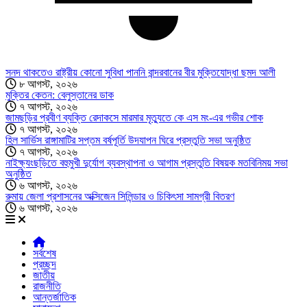
সনদ থাকতেও রাষ্ট্রীয় কোনো সুবিধা পাননি বান্দরবানের বীর মুক্তিযোদ্ধা ছমদ আলী
৮ আগস্ট, ২০২৬
মুক্তির কেতন: বেলুস্তানের ডাক
৭ আগস্ট, ২০২৬
জামছড়ির প্রবীণ ব্যক্তি রেদাকসে মারমার মৃত্যুতে কে এস মং-এর গভীর শোক
৭ আগস্ট, ২০২৬
হিল সার্ভিস রাঙ্গামাটির সপ্তম বর্ষপূর্তি উদযাপন ঘিরে প্রস্তুতি সভা অনুষ্ঠিত
৭ আগস্ট, ২০২৬
নাইক্ষ্যংছড়িতে বহুমুখী দুর্যোগ ব্যবস্থাপনা ও আগাম প্রস্তুতি বিষয়ক মতবিনিময় সভা
অনুষ্ঠিত
৬ আগস্ট, ২০২৬
রুমায় জেলা প্রশাসনের অক্সিজেন সিলিন্ডার ও চিকিৎসা সামগ্রী বিতরণ
৬ আগস্ট, ২০২৬
সর্বশেষ
প্রচ্ছদ
জাতীয়
রাজনীতি
আন্তর্জাতিক