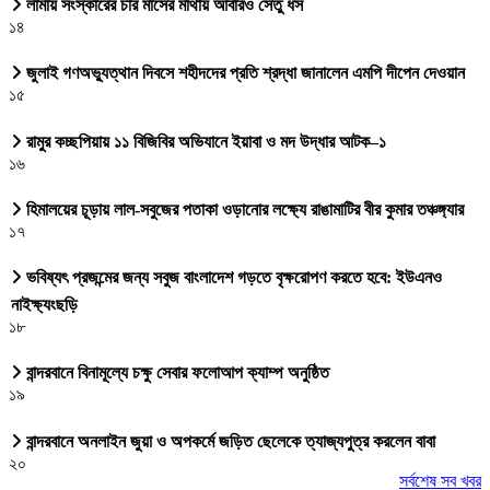
লামায় সংস্কারের চার মাসের মাথায় আবারও সেতু ধস
১৪
জুলাই গণঅভ্যুত্থান দিবসে শহীদদের প্রতি শ্রদ্ধা জানালেন এমপি দীপেন দেওয়ান
১৫
রামুর কচ্ছপিয়ায় ১১ বিজিবির অভিযানে ইয়াবা ও মদ উদ্ধার আটক–১
১৬
হিমালয়ের চূড়ায় লাল-সবুজের পতাকা ওড়ানোর লক্ষ্যে রাঙামাটির বীর কুমার তঞ্চঙ্গ্যার
১৭
ভবিষ্যৎ প্রজন্মের জন্য সবুজ বাংলাদেশ গড়তে বৃক্ষরোপণ করতে হবে: ইউএনও
নাইক্ষ্যংছড়ি
১৮
বান্দরবানে বিনামূল্যে চক্ষু সেবার ফলোআপ ক্যাম্প অনুষ্ঠিত
১৯
বান্দরবানে অনলাইন জুয়া ও অপকর্মে জড়িত ছেলেকে ত্যাজ্যপুত্র করলেন বাবা
২০
সর্বশেষ সব খবর