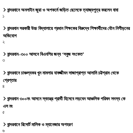
বান্দরবানে অনলাইন জুয়া ও অপকর্মে জড়িত ছেলেকে ত্যাজ্যপুত্র করলেন বাবা
১
বান্দরবান সরকারী উচ্চ বিদ্যালায়ে প্রধান শিক্ষকের বিরুদ্ধে শিক্ষার্থীদের যৌন নিপীড়নের
অভিযোগ
২
বান্দরবান–৩০০ আসনে বিএনপির জন্য ‘সবুজ সংকেত’
৩
বান্দরবানে চাঞ্চল্যকর খুন মামলায় যাবজ্জীবন সাজাপ্রাপ্ত আসামি চট্টগ্রাম থেকে
গ্রেপ্তার
৪
বান্দরবান ৩০০নং আসনে স্বতন্ত্র প্রার্থী হিসেবে লড়বেন আঞ্চলিক পরিষদ সদস্য কে
এস মং
৫
বান্দরবানে রিসোর্ট মালিক ও ম্যানেজার অপহরণ
৬