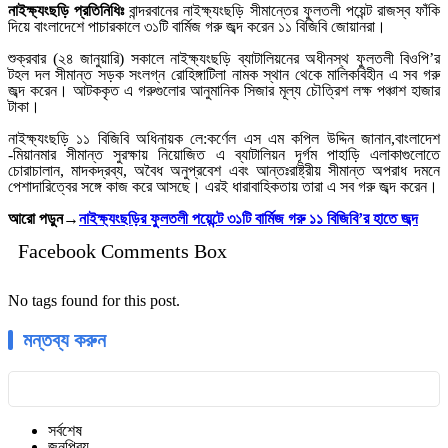
নাইক্ষ্যংছড়ি প্রতিনিধিঃ
বান্দরবানের নাইক্ষ্যংছড়ি সীমান্তের ফুলতলী পয়েন্ট রাজস্ব ফাঁকি
দিয়ে বাংলাদেশে পাচারকালে ৩১টি বার্মিজ গরু জব্দ করেন ১১ বিজিবি জোয়ানরা।
শুক্রবার (২৪ জানুয়ারি) সকালে নাইক্ষ্যংছড়ি ব্যাটালিয়নের অধীনস্থ ফুলতলী বিওপি’র
টহল দল সীমান্ত সড়ক সংলগ্ন রোহিঙ্গাটিলা নামক স্থান থেকে মালিকবিহীন এ সব গরু
জব্দ করেন। আটককৃত এ গরুগুলোর আনুমানিক সিজার মূল্য চৌত্রিশ লক্ষ পঞ্চাশ হাজার
টাকা।
নাইক্ষ্যংছড়ি ১১ বিজিবি অধিনায়ক লে:কর্ণেল এস এম কপিল উদ্দিন জানান,বাংলাদেশ
-মিয়ানমার সীমান্ত সুরক্ষায় নিয়োজিত এ ব্যাটালিয়ন দূর্গম পাহাড়ি এলাকাগুলোতে
চোরাচালান, মাদকদ্রব্য, অবৈধ অনুপ্রবেশ এবং আন্তঃরাষ্ট্রীয় সীমান্ত অপরাধ দমনে
পেশাদারিত্বের সঙ্গে কাজ করে আসছে। এরই ধারাবাহিকতায় তারা এ সব গরু জব্দ করেন।
আরো পড়ুন→
নাইক্ষ্যংছড়ির ফুলতলী পয়েন্টে ৩১টি বার্মিজ গরু ১১ বিজিবি’র হাতে জব্দ
Facebook Comments Box
No tags found for this post.
মন্তব্য করুন
সর্বশেষ
জনপ্রিয়