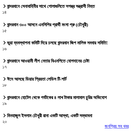
বান্দরবানে সেনাবাহিনীর সাথে গোলাগুলিতে সশস্ত্র সন্ত্রাসী নিহত
১৪
বান্দরবান ৩০০ আসনে এনসিপির প্রার্থী মংসা প্রু (চৌধুরী)
১৫
ভুয়া ব্যবস্থাপনা কমিটি দিয়ে চলছে বান্দরবান জিপ মালিক সমবায় সমিতি!
১৬
বান্দরবানে আওয়ামী লীগ নেতার বিএনপিতে যোগদানের চেষ্টা
১৭
ঈদে আসছে ডিয়ার প্রিয়তা লেডিস টি-শার্ট
১৮
বান্দরবানে হোটেল থেকে পর্যটকের ৪ লাখ টাকার মালামাল চুরির অভিযোগ
১৯
মিনহাজুল ইসলাম চৌধুরী রানা একটি আস্থা, একটি সম্ভাবনা
২০
জনপ্রিয় সব খবর