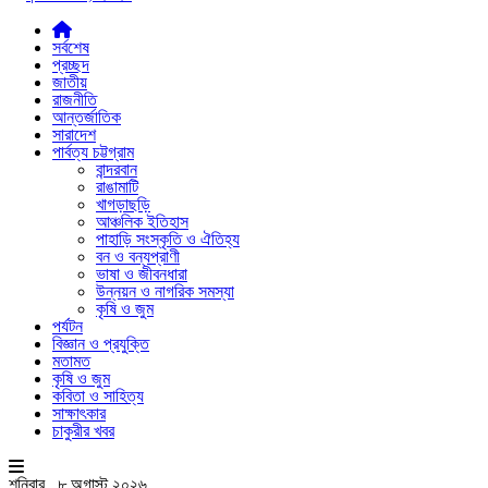
সর্বশেষ
প্রচ্ছদ
জাতীয়
রাজনীতি
আন্তর্জাতিক
সারাদেশ
পার্বত্য চট্টগ্রাম
বান্দরবান
রাঙামাটি
খাগড়াছড়ি
আঞ্চলিক ইতিহাস
পাহাড়ি সংস্কৃতি ও ঐতিহ্য
বন ও বন্যপ্রাণী
ভাষা ও জীবনধারা
উন্নয়ন ও নাগরিক সমস্যা
কৃষি ও জুম
পর্যটন
বিজ্ঞান ও প্রযুক্তি
মতামত
কৃষি ও জুম
কবিতা ও সাহিত্য
সাক্ষাৎকার
চাকুরীর খবর
শনিবার , ৮ অগাস্ট ২০২৬