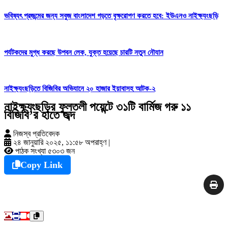
ভবিষ্যৎ প্রজন্মের জন্য সবুজ বাংলাদেশ গড়তে বৃক্ষরোপণ করতে হবে: ইউএনও নাইক্ষ্যংছড়ি
পর্যটকদের মুগ্ধ করছে উপবন লেক, যুক্ত হয়েছে চারটি নতুন নৌযান
নাইক্ষ্যংছড়িতে বিজিবির অভিযানে ২০ হাজার ইয়াবাসহ আটক-২
নাইক্ষ্যংছড়ির ফুলতলী পয়েন্টে ৩১টি বার্মিজ গরু ১১
বিজিবি’র হাতে জব্দ
নিজস্ব প্রতিবেদক
২৪ জানুয়ারি ২০২৫, ১১:৫৮ অপরাহ্ণ
|
পাঠক সংখ্যা ৫৩০৩ জন
Copy Link