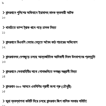
৯
বান্দরবানে পুলিশের অভিযানে ইয়াবাসহ মাদক ব্যবসায়ী আটক
১০
থানচিতে ডাম্প ট্রাক খাদে পড়ে চালক নিহত
১১
বান্দরবানে বিএনপি নেতার নেতৃতে অবৈধ কাঠ পাচারের অভিযোগ
১২
বান্দরবানসহ দেশজুড়ে চলছে আন্তর্জাতিক আদিবাসী দিবস উদযাপনের প্রস্তুতি
১৩
বান্দরবানে সেনাবাহিনীর সাথে গোলাগুলিতে সশস্ত্র সন্ত্রাসী নিহত
১৪
বান্দরবান ৩০০ আসনে এনসিপির প্রার্থী মংসা প্রু (চৌধুরী)
১৫
ভুয়া ব্যবস্থাপনা কমিটি দিয়ে চলছে বান্দরবান জিপ মালিক সমবায় সমিতি!
১৬