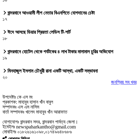
বান্দরবানে আওয়ামী লীগ নেতার বিএনপিতে যোগদানের চেষ্টা
১৭
ঈদে আসছে ডিয়ার প্রিয়তা লেডিস টি-শার্ট
১৮
বান্দরবানে হোটেল থেকে পর্যটকের ৪ লাখ টাকার মালামাল চুরির অভিযোগ
১৯
মিনহাজুল ইসলাম চৌধুরী রানা একটি আস্থা, একটি সম্ভাবনা
২০
জনপ্রিয় সব খবর
উপদেষ্টাঃ কে এস মং
প্রকাশক: মাহাবুব হাসান খাঁন বাবুল
সম্পাদকঃ এস এম নাসিম
বার্তা সম্পাদকঃ খালেদ মাহাবুব খাঁন আরাফাত
যোগাযোগঃ বান্দরবান সদর, বান্দরবান পার্বত্য জেলা।
ইমেইলঃ newspaharkantho@gmail.com
মোবাইলঃ ০১৮২৬১৬১০৯৮,০১৭৪৯৬৪৮৬৮৬
সোশ্যাল মিডিয়া