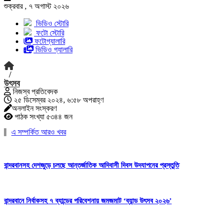
শুক্রবার , ৭ অগাস্ট ২০২৬
ভিডিও স্টোরি
ফটো স্টোরি
ফটোগ্যালারি
ভিডিও গ্যালারি
/
উৎসব
নিজস্ব প্রতিবেদক
২৫ ডিসেম্বর ২০২৪, ৬:৫৮ অপরাহ্ণ
অনলাইন সংস্করণ
পাঠক সংখ্যা ৫৩৪৪ জন
এ সম্পর্কিত আরও খবর
বান্দরবানসহ দেশজুড়ে চলছে আন্তর্জাতিক আদিবাসী দিবস উদযাপনের প্রস্তুতি
বান্দরবানে নির্বাকসহ ৭ ব্যান্ডের পরিবেশনায় জমজমাট ‘ব্যান্ড উৎসব ২০২৬’