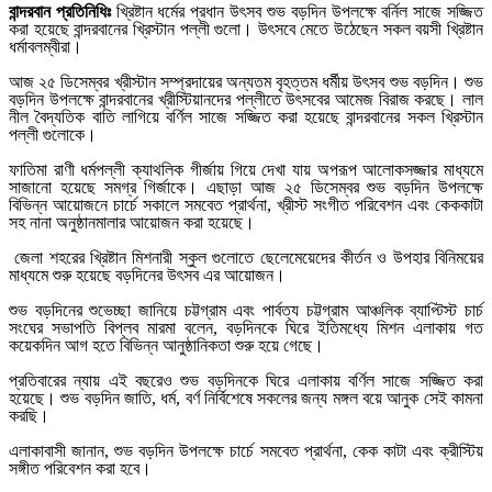
বান্দরবান প্রতিনিধিঃ
খ্রিষ্টান ধর্মের প্রধান উৎসব শুভ বড়দিন উপলক্ষে বর্নিল সাজে সজ্জিত
করা হয়েছে বান্দরবানের খ্রিস্টান পল্লী গুলো। উৎসবে মেতে উঠেছেন সকল বয়সী খ্রিষ্টান
ধর্মাবলম্বীরা।
আজ ২৫ ডিসেম্বর খ্রীস্টান সম্প্রদায়ের অন্যতম বৃহত্তম ধর্মীয় উৎসব শুভ বড়দিন। শুভ
বড়দিন উপলক্ষে বান্দরবানের খ্রীস্টিয়ানদের পল্লীতে উৎসবের আমেজ বিরাজ করছে। লাল
নীল বৈদ্যতিক বাতি লাগিয়ে বর্ণিল সাজে সজ্জিত করা হয়েছে বান্দরবানের সকল খ্রিস্টান
পল্লী গুলোকে।
ফাতিমা রাণী ধর্মপল্লী ক্যাথলিক গীর্জায় গিয়ে দেখা যায় অপরূপ আলোকসজ্জার মাধ্যমে
সাজানো হয়েছে সমগ্র গির্জাকে। এছাড়া আজ ২৫ ডিসেম্বর শুভ বড়দিন উপলক্ষে
বিভিন্ন আয়োজনে চার্চে সকালে সমবেত প্রার্থনা, খ্রীস্ট সংগীত পরিবেশন এবং কেককাটা
সহ নানা অনুষ্ঠানমালার আয়োজন করা হয়েছে।
জেলা শহরের খ্রিষ্টান মিশনারী স্কুল গুলোতে ছেলেমেয়েদের কীর্তন ও উপহার বিনিময়ের
মাধ্যমে শুরু হয়েছে বড়দিনের উৎসব এর আয়োজন।
শুভ বড়দিনের শুভেচ্ছা জানিয়ে চট্টগ্রাম এবং পার্বত্য চট্টগ্রাম আঞ্চলিক ব্যাপ্টিস্ট চার্চ
সংঘের সভাপতি বিপ্লব মারমা বলেন, বড়দিনকে ঘিরে ইতিমধ্যে মিশন এলাকায় গত
কয়েকদিন আগ হতে বিভিন্ন আনুষ্ঠানিকতা শুরু হয়ে গেছে।
প্রতিবারের ন্যায় এই বছরেও শুভ বড়দিনকে ঘিরে এলাকায় বর্ণিল সাজে সজ্জিত করা
হয়েছে। শুভ বড়দিন জাতি, ধর্ম, বর্ণ নির্বিশেষে সকলের জন্য মঙ্গল বয়ে আনুক সেই কামনা
করছি।
এলাকাবাসী জানান, শুভ বড়দিন উপলক্ষে চার্চে সমবেত প্রার্থনা, কেক কাটা এবং ক্রীস্টিয়
সঙ্গীত পরিবেশন করা হবে।