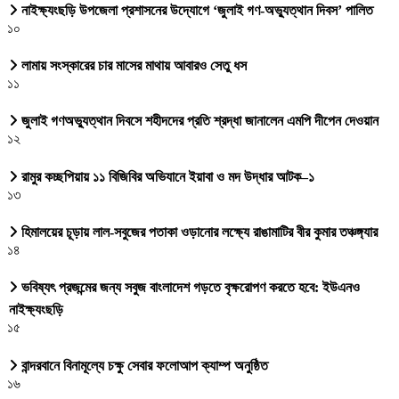
নাইক্ষ্যংছড়ি উপজেলা প্রশাসনের উদ্যোগে ‘জুলাই গণ-অভ্যুত্থান দিবস’ পালিত
১০
লামায় সংস্কারের চার মাসের মাথায় আবারও সেতু ধস
১১
জুলাই গণঅভ্যুত্থান দিবসে শহীদদের প্রতি শ্রদ্ধা জানালেন এমপি দীপেন দেওয়ান
১২
রামুর কচ্ছপিয়ায় ১১ বিজিবির অভিযানে ইয়াবা ও মদ উদ্ধার আটক–১
১৩
হিমালয়ের চূড়ায় লাল-সবুজের পতাকা ওড়ানোর লক্ষ্যে রাঙামাটির বীর কুমার তঞ্চঙ্গ্যার
১৪
ভবিষ্যৎ প্রজন্মের জন্য সবুজ বাংলাদেশ গড়তে বৃক্ষরোপণ করতে হবে: ইউএনও
নাইক্ষ্যংছড়ি
১৫
বান্দরবানে বিনামূল্যে চক্ষু সেবার ফলোআপ ক্যাম্প অনুষ্ঠিত
১৬