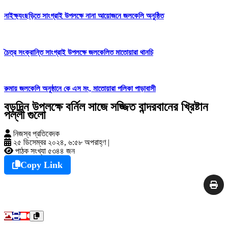
নাইক্ষ্যংছড়িতে সাংগ্রাই উপলক্ষে নানা আয়োজনে জলকেলি অনুষ্ঠিত
চৈত্র সংক্রান্তি সাংগ্রাই উপলক্ষে জলকেলিত মাতোয়ারা থানচি
রুমায় জলকেলি অনুষ্ঠানে কে এস মং, মাতোয়ারা পলিকা পাড়াবাসী
বড়দিন উপলক্ষে বর্নিল সাজে সজ্জিত বান্দরবানের খ্রিষ্টান
পল্লী গুলো
নিজস্ব প্রতিবেদক
২৫ ডিসেম্বর ২০২৪, ৬:৫৮ অপরাহ্ণ
|
পাঠক সংখ্যা ৫৩৪৪ জন
Copy Link