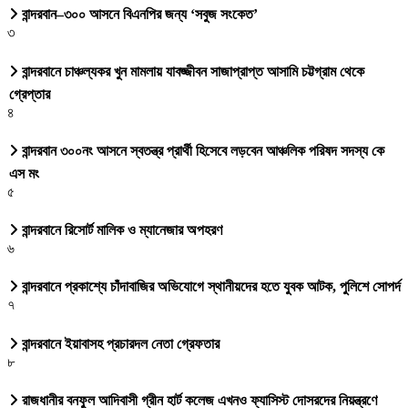
বান্দরবান–৩০০ আসনে বিএনপির জন্য ‘সবুজ সংকেত’
৩
বান্দরবানে চাঞ্চল্যকর খুন মামলায় যাবজ্জীবন সাজাপ্রাপ্ত আসামি চট্টগ্রাম থেকে
গ্রেপ্তার
৪
বান্দরবান ৩০০নং আসনে স্বতন্ত্র প্রার্থী হিসেবে লড়বেন আঞ্চলিক পরিষদ সদস্য কে
এস মং
৫
বান্দরবানে রিসোর্ট মালিক ও ম্যানেজার অপহরণ
৬
বান্দরবানে প্রকাশ্যে চাঁদাবাজির অভিযোগে স্থানীয়দের হতে যুবক আটক, পুলিশে সোপর্দ
৭
বান্দরবানে ইয়াবাসহ প্রচারদল নেতা গ্রেফতার
৮
রাজধানীর বনফুল আদিবাসী গ্রীন হার্ট কলেজ এখনও ফ্যাসিস্ট দোসরদের নিয়ন্ত্রণে