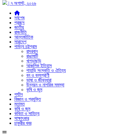
| ৭ অগাস্ট, ২০২৬
সর্বশেষ
প্রচ্ছদ
জাতীয়
রাজনীতি
আন্তর্জাতিক
সারাদেশ
পার্বত্য চট্টগ্রাম
বান্দরবান
রাঙামাটি
খাগড়াছড়ি
আঞ্চলিক ইতিহাস
পাহাড়ি সংস্কৃতি ও ঐতিহ্য
বন ও বন্যপ্রাণী
ভাষা ও জীবনধারা
উন্নয়ন ও নাগরিক সমস্যা
কৃষি ও জুম
পর্যটন
বিজ্ঞান ও প্রযুক্তি
মতামত
কৃষি ও জুম
কবিতা ও সাহিত্য
সাক্ষাৎকার
চাকুরীর খবর