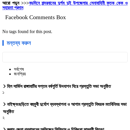
আরো পড়ুন >>>
বড়দিনে বান্দরবানের দুর্গম দুই উপজেলায় সেনাবাহিনী কৃতক কেক ও
সহায়তা প্রদান
Facebook Comments Box
No tags found for this post.
মন্তব্য করুন
সর্বশেষ
জনপ্রিয়
হিল সার্ভিস রাঙ্গামাটির সপ্তম বর্ষপূর্তি উদযাপন ঘিরে প্রস্তুতি সভা অনুষ্ঠিত
১
নাইক্ষ্যংছড়িতে বহুমুখী দুর্যোগ ব্যবস্থাপনা ও আগাম প্রস্তুতি বিষয়ক মতবিনিময় সভা
অনুষ্ঠিত
২
রুমায় জেলা প্রশাসনের অক্সিজেন সিলিন্ডার ও চিকিৎসা সামগ্রী বিতরণ