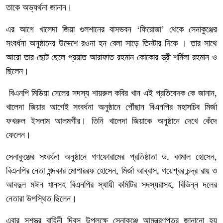
তাকে অভ্যর্থনা জানান।
এর আগে খালেদা জিয়া গুলশানের বাসভবন ‘ফিরোজা’ থেকে সেনাকুঞ্জের
সংবর্ধনা অনুষ্ঠানের উদ্দেশে রওনা হন বেলা সাড়ে তিনটার দিকে । তার সাথে
আরো তার ছোট ছেলে প্রয়াত আরাফাত রহমান কোকোর স্ত্রী শর্মিলা রহমান ও
ছিলেন।
বিএনপি মিডিয়া সেলের সদস্য শায়রুল কবির খান এই প্রতিবেদক কে জানান,
খালেদা জিয়ার আগেই সংবর্ধনা অনুষ্ঠানে পৌঁছান বিএনপির মহাসচিব মির্জা
ফখরুল ইসলাম আলমগীর। তিনি খালেদা জিয়াকে অনুষ্ঠানে দেখে কেঁদে
ফেলেন।
সেনাকুঞ্জের সংবর্ধনা অনুষ্ঠানে গণফোরামের প্রতিষ্ঠাতা ড. কামাল হোসেন,
বিএনপির নেতা খন্দকার মোশাররফ হোসেন, মির্জা আব্বাস, গয়েশ্বর চন্দ্র রায় ও
আবদুল মঈন খানসহ বিএনপির স্থায়ী কমিটির সদস্যরাসহ, বিভিন্ন দলের
নেতারা উপস্থিত ছিলেন।
এবার সশস্ত্র বাহিনী দিবস উপলক্ষে সেনাকুঞ্জে আমন্ত্রণপত্র জানানো হয়