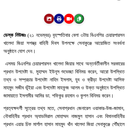
ডেস্ক নিউজঃ
(২১ নভেম্বর) বৃহস্পতিবার বেলা ৩টায় বিএনপির চেয়ারপারসন
খালেদা জিয়া সশস্ত্র বাহিনী দিবস উপলক্ষে সেনাকুঞ্জে আয়োজিত সংবর্ধনা
অনুষ্ঠানে যোগ দেন।
এসময় বিএনপির চেয়ারপারসন খালেদা জিয়ার সাথে অন্তর্বর্তীকালীন সরকারের
প্রধান উপদেষ্টা ড. মুহাম্মদ ইউনূস শুভেচ্ছা বিনিময় করেন, আরো উপস্থিত
তথ্য ও সম্প্রচার উপদেষ্টা নাহিদ ইসলাম, যুব ও ক্রীড়া উপদেষ্টা আসিফ
মাহমুদ সজীব ভূঁইয়া এবং উপদেষ্টা মাহফুজ আলম ও উক্ত অনুষ্ঠানে উপস্থিত
জামায়াতে ইসলামীর আমির ডা. শফিকুর রহমান ও কুশল বিনিময় করেন।
প্রত্যক্ষদর্শী সূত্রের তথ্য মতে, সেনাপ্রধান জেনারেল ওয়াকার-উজ-জামান,
নৌবাহিনীর প্রধান অ্যাডমিরাল মোহাম্মদ নাজমুল হাসান এবং বিমানবাহিনীর
প্রধান এয়ার চিফ মার্শাল হাসান মাহমুদ খাঁন খালেদা জিয়া সেনাকুঞ্জে পৌঁছালে