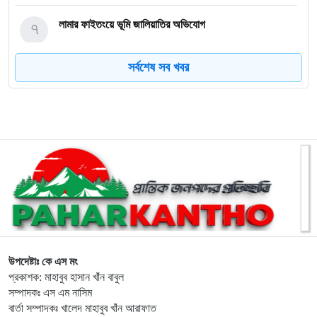
৭
লামার ফাইতংয়ে ভূমি জালিয়াতির অভিযোগ
সর্বশেষ সব খবর
৮
জুলাই গণঅভ্যুত্থান দিবসে শহীদের প্রতি রাঙ্গামাটি পার্বত্য জেলা
পরিষদের শ্রদ্ধাঞ্জলি
৯
নাইক্ষ্যংছড়ি উপজেলা প্রশাসনের উদ্যোগে ‘জুলাই গণ-অভ্যুত্থান
দিবস’ পালিত
১০
লামায় সংস্কারের চার মাসের মাথায় আবারও সেতু ধস
১১
জুলাই গণঅভ্যুত্থান দিবসে শহীদদের প্রতি শ্রদ্ধা জানালেন এমপি
দীপেন দেওয়ান
উপদেষ্টাঃ কে এস মং
প্রকাশক: মাহাবুব হাসান খাঁন বাবুল
সম্পাদকঃ এস এম নাসিম
১২
রামুর কচ্ছপিয়ায় ১১ বিজিবির অভিযানে ইয়াবা ও মদ উদ্ধার আটক–১
বার্তা সম্পাদকঃ খালেদ মাহাবুব খাঁন আরাফাত