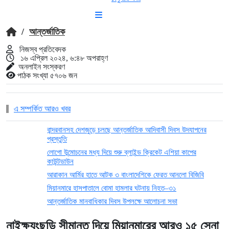
/
আন্তর্জাতিক
নিজস্ব প্রতিবেদক
১৬ এপ্রিল ২০২৪, ৬:৪৮ অপরাহ্ণ
অনলাইন সংস্করণ
পাঠক সংখ্যা ৫৭০৬ জন
এ সম্পর্কিত আরও খবর
বান্দরবানসহ দেশজুড়ে চলছে আন্তর্জাতিক আদিবাসী দিবস উদযাপনের
প্রস্তুতি
লোগো উন্মোচনের মধ্য দিয়ে শুরু ব্লাইন্ড ক্রিকেট এশিয়া কাপের
কাউন্টডাউন
আরাকান আর্মির হাতে আটক ৩ বাংলাদেশিকে ফেরত আনলো বিজিবি
মিয়ানমারে হাসপাতালে বোমা হামলার ঘটনায় নিহত–৩১
আন্তর্জাতিক মানবাধিকার দিবস উপলক্ষে আলোচনা সভা
নাইক্ষ্যংছড়ি সীমান্ত দিয়ে মিয়ানমারের আরও ১৫ সেনা