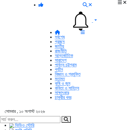
সর্বশেষ
প্রচ্ছদ
জাতীয়
রাজনীতি
আন্তর্জাতিক
সারাদেশ
পার্বত্য চট্টগ্রাম
পর্যটন
বিজ্ঞান ও প্রযুক্তি
মতামত
কৃষি ও জুম
কবিতা ও সাহিত্য
সাক্ষাৎকার
চাকুরীর খবর
সোমবার , ১০ অগাস্ট ২০২৬
ভিডিও স্টোরি