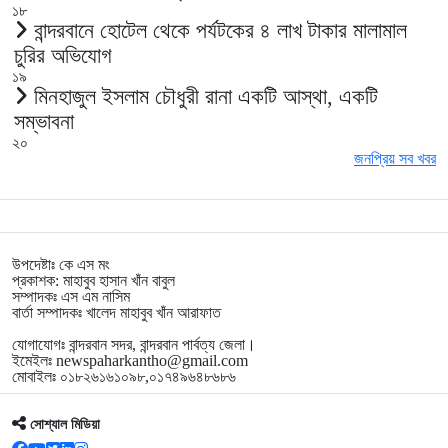
১৮
বান্দরবানে হোটেল থেকে পর্যটকের ৪ লাখ টাকার মালামাল
চুরির অভিযোগ
১৯
মিনহাজুল ইসলাম চৌধুরী রানা একটি আস্থা, একটি
সম্ভাবনা
২০
জনপ্রিয় সব খবর
উপদেষ্টাঃ কে এস মং
প্রকাশক: মাহাবুব হাসান খাঁন বাবুল
সম্পাদকঃ এস এম নাসিম
বার্তা সম্পাদকঃ খালেদ মাহাবুব খাঁন আরাফাত
যোগাযোগঃ বান্দরবান সদর, বান্দরবান পার্বত্য জেলা।
ইমেইলঃ newspaharkantho@gmail.com
মোবাইলঃ ০১৮২৬১৬১০৯৮,০১৭৪৯৬৪৮৬৮৬
সোশ্যাল মিডিয়া