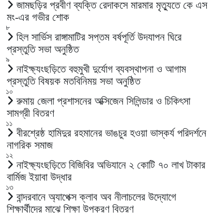
জামছড়ির প্রবীণ ব্যক্তি রেদাকসে মারমার মৃত্যুতে কে এস
মং-এর গভীর শোক
৮
হিল সার্ভিস রাঙ্গামাটির সপ্তম বর্ষপূর্তি উদযাপন ঘিরে
প্রস্তুতি সভা অনুষ্ঠিত
৯
নাইক্ষ্যংছড়িতে বহুমুখী দুর্যোগ ব্যবস্থাপনা ও আগাম
প্রস্তুতি বিষয়ক মতবিনিময় সভা অনুষ্ঠিত
১০
রুমায় জেলা প্রশাসনের অক্সিজেন সিলিন্ডার ও চিকিৎসা
সামগ্রী বিতরণ
১১
বীরশ্রেষ্ঠ হামিদুর রহমানের ভাঙচুর হওয়া ভাস্কর্য পরিদর্শনে
নাগরিক সমাজ
১২
নাইক্ষ্যংছড়িতে বিজিবির অভিযানে ২ কোটি ৭০ লাখ টাকার
বার্মিজ ইয়াবা উদ্ধার
১৩
বান্দরবানে অ্যাপেক্স ক্লাব অব নীলাচলের উদ্যোগে
শিক্ষার্থীদের মাঝে শিক্ষা উপকরণ বিতরণ