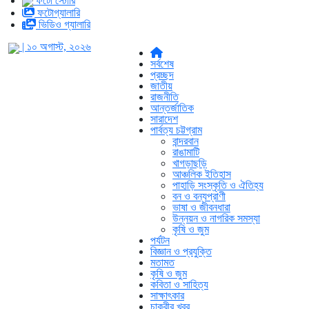
ফটো স্টোরি
ফটোগ্যালারি
ভিডিও গ্যালারি
| ১০ অগাস্ট, ২০২৬
সর্বশেষ
প্রচ্ছদ
জাতীয়
রাজনীতি
আন্তর্জাতিক
সারাদেশ
পার্বত্য চট্টগ্রাম
বান্দরবান
রাঙামাটি
খাগড়াছড়ি
আঞ্চলিক ইতিহাস
পাহাড়ি সংস্কৃতি ও ঐতিহ্য
বন ও বন্যপ্রাণী
ভাষা ও জীবনধারা
উন্নয়ন ও নাগরিক সমস্যা
কৃষি ও জুম
পর্যটন
বিজ্ঞান ও প্রযুক্তি
মতামত
কৃষি ও জুম
কবিতা ও সাহিত্য
সাক্ষাৎকার
চাকুরীর খবর