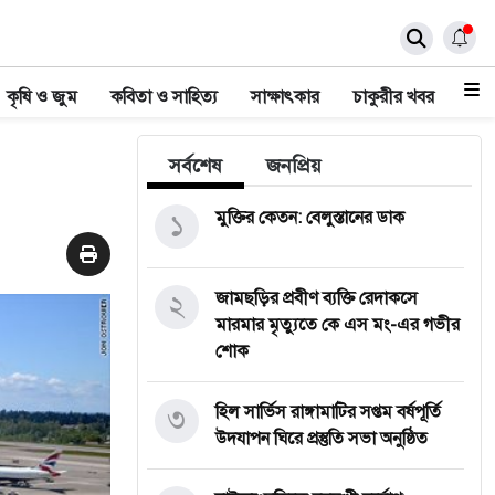
কৃষি ও জুম
কবিতা ও সাহিত্য
সাক্ষাৎকার
চাকুরীর খবর
সর্বশেষ
জনপ্রিয়
১
মুক্তির কেতন: বেলুস্তানের ডাক
২
জামছড়ির প্রবীণ ব্যক্তি রেদাকসে
মারমার মৃত্যুতে কে এস মং-এর গভীর
শোক
৩
হিল সার্ভিস রাঙ্গামাটির সপ্তম বর্ষপূর্তি
উদযাপন ঘিরে প্রস্তুতি সভা অনুষ্ঠিত