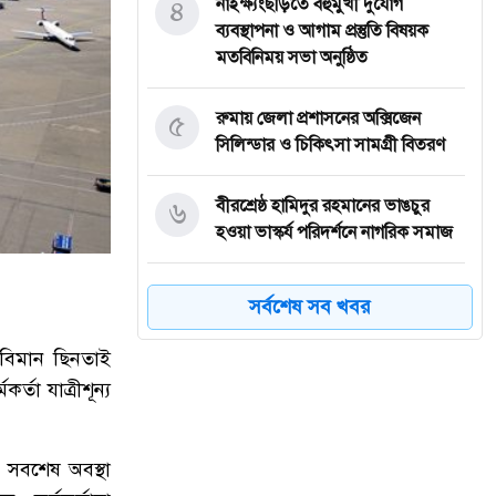
৪
নাইক্ষ্যংছড়িতে বহুমুখী দুর্যোগ
ব্যবস্থাপনা ও আগাম প্রস্তুতি বিষয়ক
মতবিনিময় সভা অনুষ্ঠিত
৫
রুমায় জেলা প্রশাসনের অক্সিজেন
সিলিন্ডার ও চিকিৎসা সামগ্রী বিতরণ
৬
বীরশ্রেষ্ঠ হামিদুর রহমানের ভাঙচুর
হওয়া ভাস্কর্য পরিদর্শনে নাগরিক সমাজ
৭
নাইক্ষ্যংছড়িতে বিজিবির অভিযানে ২
সর্বশেষ সব খবর
কোটি ৭০ লাখ টাকার বার্মিজ ইয়াবা
উদ্ধার
) বিমান ছিনতাই
তা যাত্রীশূন্য
৮
বান্দরবানে অ্যাপেক্স ক্লাব অব
নীলাচলের উদ্যোগে শিক্ষার্থীদের মাঝে
শিক্ষা উপকরণ বিতরণ
 সবশেষ অবস্থা