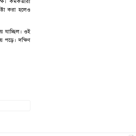
। কর্মকর্তারা
৯
জুলাই গণঅভ্যুত্থানের চেতনায়
ষ্টা করা হলেও
রাঙ্গামাটিতে ১১ দলীয় ঐক্যজোটের
মিছিল ও সমাবেশ
ে যাচ্ছিল। ওই
১০
লামার ফাইতংয়ে ভূমি জালিয়াতির
ে পড়ে। দক্ষিণ
অভিযোগ
১১
জুলাই গণঅভ্যুত্থান দিবসে শহীদের
প্রতি রাঙ্গামাটি পার্বত্য জেলা পরিষদের
শ্রদ্ধাঞ্জলি
১২
নাইক্ষ্যংছড়ি উপজেলা প্রশাসনের
উদ্যোগে ‘জুলাই গণ-অভ্যুত্থান দিবস’
পালিত
১৩
লামায় সংস্কারের চার মাসের মাথায়
আবারও সেতু ধস