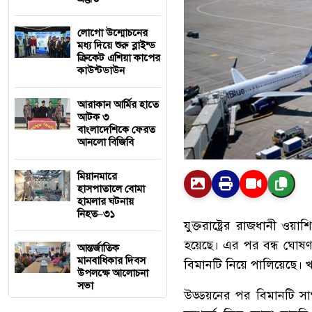
লোগো উন্মোচনের
মধ্য দিয়ে শুরু ব্লাইন্ড
ক্রিকেট এশিয়া কাপের
কাউন্টডাউন
আরাকান আর্মির হাতে
আটক ৩
বাংলাদেশিকে ফেরত
আনলো বিজিবি
মিয়ানমারে
হাসপাতালে বোমা
হামলার ঘটনায়
নিহত–৩১
যুক্তরাষ্ট্রের রাজধানী ও
হয়েছে। এর পর বন্ধ ঘোষণা 
আন্তর্জাতিক
মানবাধিকার দিবস
বিমানটি নিয়ে পালিয়েছে। 
উপলক্ষে আলোচনা
সভা
উড্ডয়নের পর বিমানটি সা