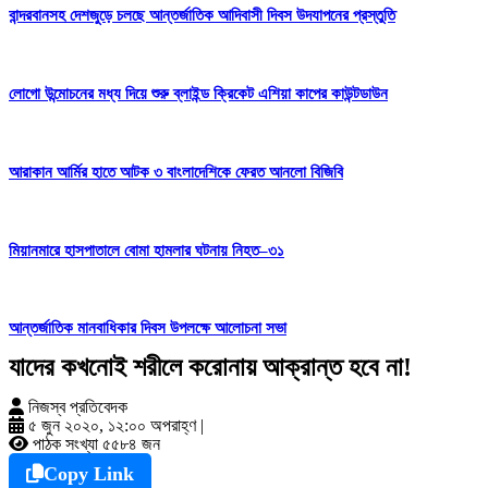
বান্দরবানসহ দেশজুড়ে চলছে আন্তর্জাতিক আদিবাসী দিবস উদযাপনের প্রস্তুতি
লোগো উন্মোচনের মধ্য দিয়ে শুরু ব্লাইন্ড ক্রিকেট এশিয়া কাপের কাউন্টডাউন
আরাকান আর্মির হাতে আটক ৩ বাংলাদেশিকে ফেরত আনলো বিজিবি
মিয়ানমারে হাসপাতালে বোমা হামলার ঘটনায় নিহত–৩১
আন্তর্জাতিক মানবাধিকার দিবস উপলক্ষে আলোচনা সভা
যাদের কখনোই শরীলে করোনায় আক্রান্ত হবে না!
নিজস্ব প্রতিবেদক
৫ জুন ২০২০, ১২:০০ অপরাহ্ণ
|
পাঠক সংখ্যা ৫৫৮৪ জন
Copy Link