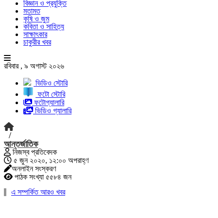
বিজ্ঞান ও প্রযুক্তি
মতামত
কৃষি ও জুম
কবিতা ও সাহিত্য
সাক্ষাৎকার
চাকুরীর খবর
রবিবার , ৯ অগাস্ট ২০২৬
ভিডিও স্টোরি
ফটো স্টোরি
ফটোগ্যালারি
ভিডিও গ্যালারি
/
আন্তর্জাতিক
নিজস্ব প্রতিবেদক
৫ জুন ২০২০, ১২:০০ অপরাহ্ণ
অনলাইন সংস্করণ
পাঠক সংখ্যা ৫৫৮৪ জন
এ সম্পর্কিত আরও খবর