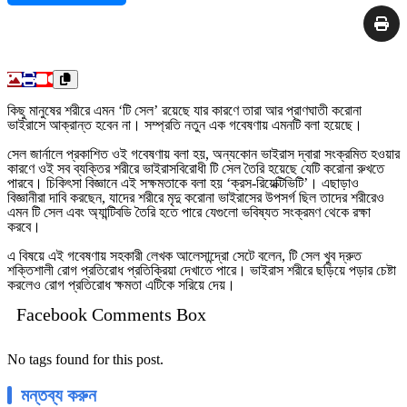
কিছু মানুষের শরীরে এমন ‘টি সেল’ রয়েছে যার কারণে তারা আর প্রাণঘাতী করোনা
ভাইরাসে আক্রান্ত হবেন না। সম্প্রতি নতুন এক গবেষণায় এমনটি বলা হয়েছে।
সেল জার্নালে প্রকাশিত ওই গবেষণায় বলা হয়, অন্যকোন ভাইরাস দ্বারা সংক্রমিত হওয়ার
কারণে ওই সব ব্যক্তির শরীরে ভাইরাসবিরোধী টি সেল তৈরি হয়েছে যেটি করোনা রুখতে
পারবে। চিকিৎসা বিজ্ঞানে এই সক্ষমতাকে বলা হয় ‘ক্রস-রিয়েক্টিভিটি’। এছাড়াও
বিজ্ঞানীরা দাবি করছেন, যাদের শরীরে মৃদু করোনা ভাইরাসের উপসর্গ ছিল তাদের শরীরেও
এমন টি সেল এবং অ্যান্টিবডি তৈরি হতে পারে যেগুলো ভবিষ্যত সংক্রমণ থেকে রক্ষা
করবে।
এ বিষয়ে এই গবেষণায় সহকারী লেখক আলেসান্দ্রো সেটে বলেন, টি সেল খুব দ্রুত
শক্তিশালী রোগ প্রতিরোধ প্রতিক্রিয়া দেখাতে পারে। ভাইরাস শরীরে ছড়িয়ে পড়ার চেষ্টা
করলেও রোগ প্রতিরোধ ক্ষমতা এটিকে সরিয়ে দেয়।
Facebook Comments Box
No tags found for this post.
মন্তব্য করুন