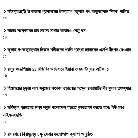
নাইক্ষ্যংছড়ি উপজেলা প্রশাসনের উদ্যোগে ‘জুলাই গণ-অভ্যুত্থান দিবস’ পালিত
১৩
লামায় সংস্কারের চার মাসের মাথায় আবারও সেতু ধস
১৪
জুলাই গণঅভ্যুত্থান দিবসে শহীদদের প্রতি শ্রদ্ধা জানালেন এমপি দীপেন দেওয়ান
১৫
রামুর কচ্ছপিয়ায় ১১ বিজিবির অভিযানে ইয়াবা ও মদ উদ্ধার আটক–১
১৬
হিমালয়ের চূড়ায় লাল-সবুজের পতাকা ওড়ানোর লক্ষ্যে রাঙামাটির বীর কুমার তঞ্চঙ্গ্যার
১৭
ভবিষ্যৎ প্রজন্মের জন্য সবুজ বাংলাদেশ গড়তে বৃক্ষরোপণ করতে হবে: ইউএনও
নাইক্ষ্যংছড়ি
১৮
বান্দরবানে বিনামূল্যে চক্ষু সেবার ফলোআপ ক্যাম্প অনুষ্ঠিত