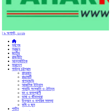
| ৯ অগাস্ট, ২০২৬
সর্বশেষ
প্রচ্ছদ
জাতীয়
রাজনীতি
আন্তর্জাতিক
সারাদেশ
পার্বত্য চট্টগ্রাম
বান্দরবান
রাঙামাটি
খাগড়াছড়ি
আঞ্চলিক ইতিহাস
পাহাড়ি সংস্কৃতি ও ঐতিহ্য
বন ও বন্যপ্রাণী
ভাষা ও জীবনধারা
উন্নয়ন ও নাগরিক সমস্যা
কৃষি ও জুম
পর্যটন