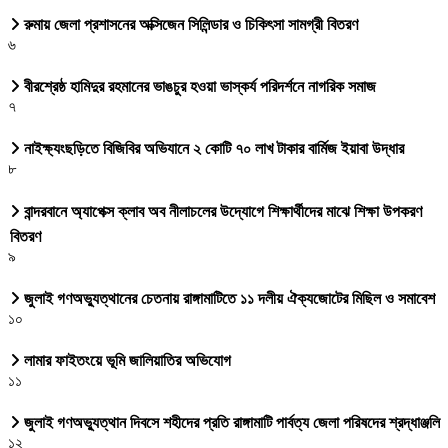
রুমায় জেলা প্রশাসনের অক্সিজেন সিলিন্ডার ও চিকিৎসা সামগ্রী বিতরণ
৬
বীরশ্রেষ্ঠ হামিদুর রহমানের ভাঙচুর হওয়া ভাস্কর্য পরিদর্শনে নাগরিক সমাজ
৭
নাইক্ষ্যংছড়িতে বিজিবির অভিযানে ২ কোটি ৭০ লাখ টাকার বার্মিজ ইয়াবা উদ্ধার
৮
বান্দরবানে অ্যাপেক্স ক্লাব অব নীলাচলের উদ্যোগে শিক্ষার্থীদের মাঝে শিক্ষা উপকরণ
বিতরণ
৯
জুলাই গণঅভ্যুত্থানের চেতনায় রাঙ্গামাটিতে ১১ দলীয় ঐক্যজোটের মিছিল ও সমাবেশ
১০
লামার ফাইতংয়ে ভূমি জালিয়াতির অভিযোগ
১১
জুলাই গণঅভ্যুত্থান দিবসে শহীদের প্রতি রাঙ্গামাটি পার্বত্য জেলা পরিষদের শ্রদ্ধাঞ্জলি
১২