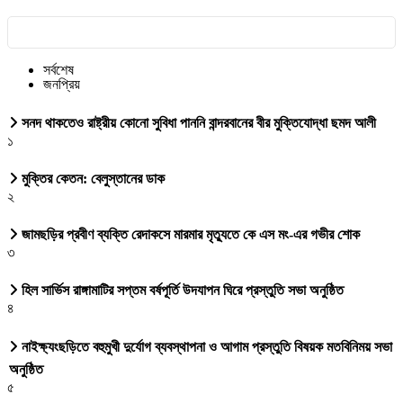
সর্বশেষ
জনপ্রিয়
সনদ থাকতেও রাষ্ট্রীয় কোনো সুবিধা পাননি বান্দরবানের বীর মুক্তিযোদ্ধা ছমদ আলী
১
মুক্তির কেতন: বেলুস্তানের ডাক
২
জামছড়ির প্রবীণ ব্যক্তি রেদাকসে মারমার মৃত্যুতে কে এস মং-এর গভীর শোক
৩
হিল সার্ভিস রাঙ্গামাটির সপ্তম বর্ষপূর্তি উদযাপন ঘিরে প্রস্তুতি সভা অনুষ্ঠিত
৪
নাইক্ষ্যংছড়িতে বহুমুখী দুর্যোগ ব্যবস্থাপনা ও আগাম প্রস্তুতি বিষয়ক মতবিনিময় সভা
অনুষ্ঠিত
৫