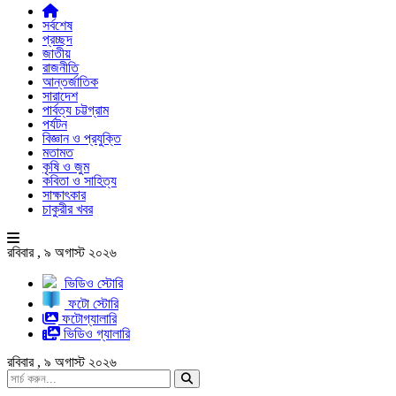
সর্বশেষ
প্রচ্ছদ
জাতীয়
রাজনীতি
আন্তর্জাতিক
সারাদেশ
পার্বত্য চট্টগ্রাম
পর্যটন
বিজ্ঞান ও প্রযুক্তি
মতামত
কৃষি ও জুম
কবিতা ও সাহিত্য
সাক্ষাৎকার
চাকুরীর খবর
রবিবার , ৯ অগাস্ট ২০২৬
ভিডিও স্টোরি
ফটো স্টোরি
ফটোগ্যালারি
ভিডিও গ্যালারি
রবিবার , ৯ অগাস্ট ২০২৬