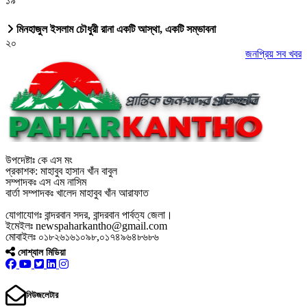
১৯
মিনহাজুল ইসলাম চৌধুরী রানা একটি আস্থা, একটি সম্ভাবনা
২০
জনপ্রিয় সব খবর
উপদেষ্টাঃ কে এস মং
প্রকাশক: মাহাবুব হাসান খাঁন বাবুল
সম্পাদকঃ এস এম নাসিম
বার্তা সম্পাদকঃ খালেদ মাহাবুব খাঁন আরাফাত
যোগাযোগঃ বান্দরবান সদর, বান্দরবান পার্বত্য জেলা।
ইমেইলঃ newspaharkantho@gmail.com
মোবাইলঃ ০১৮২৬১৬১০৯৮,০১৭৪৯৬৪৮৬৮৬
সোশ্যাল মিডিয়া
নিউজলেটার