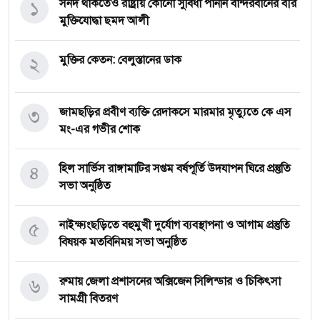
১
সনদ থাকতেও রাষ্ট্রীয় কোনো সুবিধা পাননি বান্দরবানের বীর
মুক্তিযোদ্ধা ছমদ আলী
২
মুক্তির কেতন: বেলুস্তানের ডাক
৩
জামছড়ির প্রবীণ ব্যক্তি রেদাকসে মারমার মৃত্যুতে কে এস
মং-এর গভীর শোক
৪
হিল সার্ভিস রাঙ্গামাটির সপ্তম বর্ষপূর্তি উদযাপন ঘিরে প্রস্তুতি
সভা অনুষ্ঠিত
৫
নাইক্ষ্যংছড়িতে বহুমুখী দুর্যোগ ব্যবস্থাপনা ও আগাম প্রস্তুতি
বিষয়ক মতবিনিময় সভা অনুষ্ঠিত
৬
রুমায় জেলা প্রশাসনের অক্সিজেন সিলিন্ডার ও চিকিৎসা
সামগ্রী বিতরণ