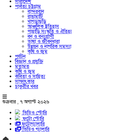
সারাদেশ
পার্বত্য চট্টগ্রাম
বান্দরবান
রাঙামাটি
খাগড়াছড়ি
আঞ্চলিক ইতিহাস
পাহাড়ি সংস্কৃতি ও ঐতিহ্য
বন ও বন্যপ্রাণী
ভাষা ও জীবনধারা
উন্নয়ন ও নাগরিক সমস্যা
কৃষি ও জুম
পর্যটন
বিজ্ঞান ও প্রযুক্তি
মতামত
কৃষি ও জুম
কবিতা ও সাহিত্য
সাক্ষাৎকার
চাকুরীর খবর
শুক্রবার , ৭ অগাস্ট ২০২৬
ভিডিও স্টোরি
ফটো স্টোরি
ফটোগ্যালারি
ভিডিও গ্যালারি