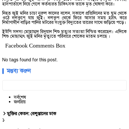
হাসপাতালে নিয়ে গেলে কর্তব্যরত চিকিৎসক তাকে মৃত ঘোষণা করে।
নিহত জুই মনির চাচা নুরুল কাদের বলেন, সকালে প্রতিদিনের মত ঘুম থেকে
ওঠে নলকুপে যায় জুঁই। নলকুপ থেকে ফিরে আসার সময় হঠাৎ করে
নির্মাণাধীন বাড়ির পানির মটরের সংযুক্ত বিদ্যুতের তারের সাথে জড়িয়ে পড়ে।
ইউপি সদস্য মোহাম্মদ রিদুয়ান শিশু মৃত্যুর সত্যতা নিশ্চিত করেছেন। এদিকে
শিশু মোছাম্মৎ জুঁই মনির মৃত্যুতে পরিবারে শোকের মাতম চলছে ।
Facebook Comments Box
No tags found for this post.
মন্তব্য করুন
সর্বশেষ
জনপ্রিয়
মুক্তির কেতন: বেলুস্তানের ডাক
১