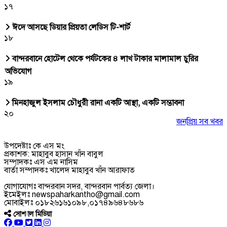
১৭
ঈদে আসছে ডিয়ার প্রিয়তা লেডিস টি-শার্ট
১৮
বান্দরবানে হোটেল থেকে পর্যটকের ৪ লাখ টাকার মালামাল চুরির
অভিযোগ
১৯
মিনহাজুল ইসলাম চৌধুরী রানা একটি আস্থা, একটি সম্ভাবনা
২০
জনপ্রিয় সব খবর
উপদেষ্টাঃ কে এস মং
প্রকাশক: মাহাবুব হাসান খাঁন বাবুল
সম্পাদকঃ এস এম নাসিম
বার্তা সম্পাদকঃ খালেদ মাহাবুব খাঁন আরাফাত
যোগাযোগঃ বান্দরবান সদর, বান্দরবান পার্বত্য জেলা।
ইমেইলঃ newspaharkantho@gmail.com
মোবাইলঃ ০১৮২৬১৬১০৯৮,০১৭৪৯৬৪৮৬৮৬
সোশ্যাল মিডিয়া