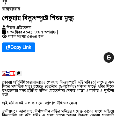
/
কক্সবাজার
পেকুয়ায় বিদ্যুৎস্পৃষ্টে শিশুর মৃত্যু
নিজস্ব প্রতিবেদক
৯ অক্টোবর ২০২১, ৪:৪৭ অপরাহ্ণ
|
পাঠক সংখ্যা ৫৪৬৪ জন
Copy Link
পেকুয়া প্রতিনিধিঃকক্সবাজারের পেকুয়ায় বিদ্যুতষ্পৃষ্টে জুঁই মনি (৫) নামের এক
শিশুর মর্মান্তিক মৃত্যু হয়েছে ।শুক্রবার (৮অক্টোবর) সকাল সাড়ে ৭টার দিকে
উপজেলার সদর ইউপির দক্ষিণ মেহেরনামা সৈকত পাড়া এলাকায় এ দূর্ঘটনা
ঘটে।
জুই মনি একই এলাকার মো.জালাল উদ্দিনের মেয়ে ।
স্থানীয়সুত্রে জানা যায়, নির্মাণাধীন বাড়ির মটরের সংযুক্ত তারের সাথে জড়িয়ে
বিদ্যুতষ্পৃষ্ট হয় জুঁই মনি। এ সময় তাকে অজ্ঞান অবস্থায় পেকুয়া সরকারী