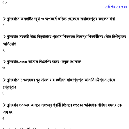
২০
সর্বশেষ সব খবর
বান্দরবানে অনলাইন জুয়া ও অপকর্মে জড়িত ছেলেকে ত্যাজ্যপুত্র করলেন বাবা
১
বান্দরবান সরকারী উচ্চ বিদ্যালায়ে প্রধান শিক্ষকের বিরুদ্ধে শিক্ষার্থীদের যৌন নিপীড়নের
অভিযোগ
২
বান্দরবান–৩০০ আসনে বিএনপির জন্য ‘সবুজ সংকেত’
৩
বান্দরবানে চাঞ্চল্যকর খুন মামলায় যাবজ্জীবন সাজাপ্রাপ্ত আসামি চট্টগ্রাম থেকে
গ্রেপ্তার
৪
বান্দরবান ৩০০নং আসনে স্বতন্ত্র প্রার্থী হিসেবে লড়বেন আঞ্চলিক পরিষদ সদস্য কে
এস মং
৫