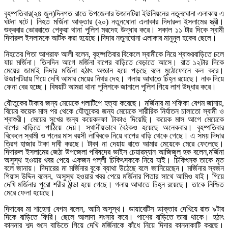
বৃহষ্পতিবার(২৪ জুন)দিনগত রাতে উপজেলার উজানটিয়া ইউনিয়নের নতুনঘোনা এলাকায় এ
ঘটনা ঘটে। নিহত মর্জিনা আক্তার (২০) নতুনঘোনা এলাকার দিদারুল ইসলামের স্ত্রী।
শুক্রবার ভোররাতে পেকুয়া থানা পুলিশ মরদেহ উদ্ধার করে। সকাল ১১ টার দিকে স্বামী
দিদারুল ইসলামকে আটক করা হয়েছে।দিদার নতুনঘোনা এলাকার মানুনুল হকের ছেলে।
নিহতের পিতা আশরাফ আলী বলেন, বৃহষ্পতিবার বিকেলে স্বামীকে নিয়ে শ্বাশুরবাড়িতে চলে
যায় মর্জিনা। তিনদিন আগে মর্জিনা বাপের বাড়িতে বেড়াতে আসে। রাত ১২টার দিকে
মেয়ের জামাই দিদার মর্জিনা হঠাৎ অজ্ঞান হয়ে পড়ছে বলে মুঠোফোনে কল করে।
উজানটিয়ায় গিয়ে দেখি আমার মেয়ের নিথর দেহ। গলায় আঘাতে চিহ্ন রয়েছে। নাক দিয়ে
ফেনা বের হচ্ছে। বিষয়টি আমরা থানা পুলিশকে জানালে পুলিশ গিয়ে লাশ উদ্ধার করে।
যৌতুকের টাকার জন্য মেয়েকে গলাটিপে হত্যা করেছে। মর্জিনার মা শফিকা বেগম জানায়,
বিয়ের কয়েক মাস পর থেকে যৌতুকের জন্য মেয়েকে শারীরিক নির্যাতন চালাতো স্বামী ও
শ্বাশুরী। মেয়ের সুখের জন্য কয়েকদফা টাকাও দিয়েছি। কয়েক মাস আগে মেয়েকে
বাপের বাড়িতে পাঠিয়ে দেয়। স্থানীয়ভাবে বৈঠকও হয়েছে অনেকবার। বৃহষ্পতিবার
বিকেলে স্বামী ও পনের মাস বয়সী লাবিবকে নিয়ে বাপের বাড়ি থেকে গেছে। এ সময় দিদার
ত্রিশ হাজার টাকা দাবী করছে। টাকা না দেয়ায় রাতে আমার মেয়েকে মেরে ফেলেছে।
দিদারুল ইসলামের জেঠা উপজেলা পরিষদের ভাইস চেয়ারম্যান আজিজুল হক বলেন,মর্জিনা
অসুস্থ হওয়ার খবর পেয়ে একজন পল্লী চিকিৎসককে নিয়ে যাই। চিকিৎসক তাকে মৃত
বলে জানায়। দিদারের মা মর্জিনার বুকে ব্যাথা উঠেছে বলে জানিয়েছেন। মর্জিনার স্বজন
গিয়াস উদ্দিন বলেন, অসুস্থ হওয়ার খবর পেয়ে মর্জিনার পিতার সাথে আমিও যাই। গিয়ে
দেখি মর্জিনার পুরো শরীর ঠান্ডা হয়ে গেছে। গলায় আঘাতে চিহ্ন রয়েছে। তাকে নিশ্চিত
মেরে ফেলা হয়েছে।
দিদারের মা শাহেনা বেগম বলেন, আমি অসুস্থ। ডায়াবেটিস ডাক্তার দেখিয়ে রাত ৯টার
দিকে বাড়িতে ফিরি। ছেলে আলাদা সংসার করে। পাশের বাড়িতে তারা থাকে। হঠাৎ
কান্নার শব্দ শুনে বাড়িতে গিয়ে দেখি মর্জিনাকে কাঁধে নিয়ে দিদার কান্নাকাটি করছে।