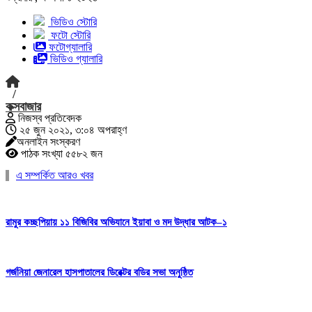
ভিডিও স্টোরি
ফটো স্টোরি
ফটোগ্যালারি
ভিডিও গ্যালারি
/
কক্সবাজার
নিজস্ব প্রতিবেদক
২৫ জুন ২০২১, ৩:০৪ অপরাহ্ণ
অনলাইন সংস্করণ
পাঠক সংখ্যা ৫৫৮২ জন
এ সম্পর্কিত আরও খবর
রামুর কচ্ছপিয়ায় ১১ বিজিবির অভিযানে ইয়াবা ও মদ উদ্ধার আটক–১
গর্জনিয়া জেনারেল হাসপাতালের ডিরেক্টর বডির সভা অনুষ্ঠিত