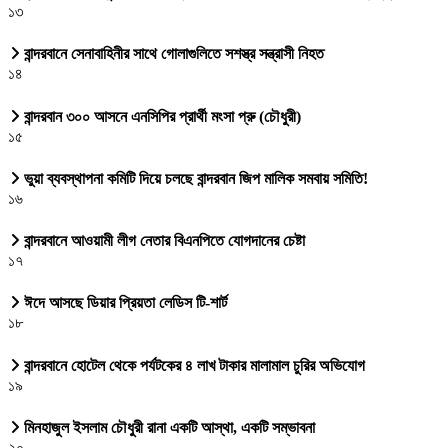
১৩
বান্দরবানে সেনাবাহিনীর সাথে গোলাগুলিতে সশস্ত্র সন্ত্রাসী নিহত
১৪
বান্দরবান ৩০০ আসনে এনসিপির প্রার্থী মংসা প্রু (চৌধুরী)
১৫
ভুয়া ব্যবস্থাপনা কমিটি দিয়ে চলছে বান্দরবান জিপ মালিক সমবায় সমিতি!
১৬
বান্দরবানে আওয়ামী লীগ নেতার বিএনপিতে যোগদানের চেষ্টা
১৭
ঈদে আসছে ডিয়ার প্রিয়তা লেডিস টি-শার্ট
১৮
বান্দরবানে হোটেল থেকে পর্যটকের ৪ লাখ টাকার মালামাল চুরির অভিযোগ
১৯
মিনহাজুল ইসলাম চৌধুরী রানা একটি আস্থা, একটি সম্ভাবনা
২০