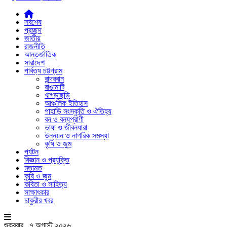
সর্বশেষ
প্রচ্ছদ
জাতীয়
রাজনীতি
আন্তর্জাতিক
সারাদেশ
পার্বত্য চট্টগ্রাম
বান্দরবান
রাঙামাটি
খাগড়াছড়ি
আঞ্চলিক ইতিহাস
পাহাড়ি সংস্কৃতি ও ঐতিহ্য
বন ও বন্যপ্রাণী
ভাষা ও জীবনধারা
উন্নয়ন ও নাগরিক সমস্যা
কৃষি ও জুম
পর্যটন
বিজ্ঞান ও প্রযুক্তি
মতামত
কৃষি ও জুম
কবিতা ও সাহিত্য
সাক্ষাৎকার
চাকুরীর খবর
শুক্রবার , ৭ অগাস্ট ২০২৬