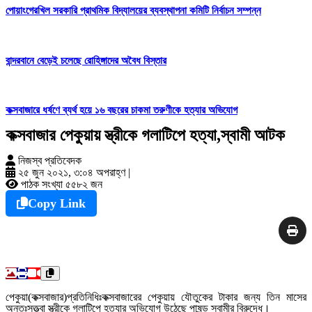
পোয়াংগেরখিল সরকারি প্রাথমিক বিদ্যালয়ের ব্যবস্থাপনা কমিটি নির্বাচন সম্পন্ন
বান্দরবানে বেড়েই চলেছে রোহিঙ্গাদের অবৈধ বিস্তার
কক্সবাজারে ধর্ষণে ব্যর্থ হয়ে ১৬ বছরের চাকমা তরুণীকে হত্যার অভিযোগ
কক্সবাজার পেকুয়ায় স্ত্রীকে গলাটিপে হত্যা,স্বামী আটক
নিজস্ব প্রতিবেদক
২৫ জুন ২০২১, ৩:০৪ অপরাহ্ণ
|
পাঠক সংখ্যা ৫৫৮২ জন
Copy Link
পেকুয়া(কক্সবাজার)প্রতিনিধিঃকক্সবাজারের পেকুয়ায় যৌতুকের টাকার জন্য তিন মাসের
অন্তঃসত্ত্বা স্ত্রীকে গলাটিপে হত্যার অভিযোগ উঠেছে পাষন্ড স্বামীর বিরুদ্ধে।