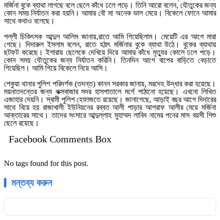
মর্জিনা বুকে ব্যাথা লাগছে বলে ছেলে কাঁধে ঢলে পড়ে। তিনি আরো বলেন, যৌতুকের জন্য
কোন সময় নির্যাতন করা হয়নি। আমার বৌ মা অনেক ভাল মেয়ে। বিকেলে ফোনে আমার
সাথে কথাও বলেছে।
পল্লী চিকিৎসক আব্দুল আলিম জানায়,রাতে আমি গিয়েছিলাম। মেয়েটি এর আগে মারা
গেছে। দিদারুল ইসলাম বলেন, রাতে হঠাৎ মর্জিনার বুকে ব্যাথা উঠে। বুকের ব্যাথায়
ছটফট করেছে। ইশারায় ছেলেকে দেখিয়ে দিয়ে আমার কাঁধে মৃত্যুর কোলে ঢলে পড়ে।
কোন সময় যৌতুকের জন্য নির্যাতন করিনি। তিনদিন আগে বাপের বাড়িতে বেড়াতে
গিয়েছিল। আমি গিয়ে বিকেলে নিয়ে আসি।
পেকুয়া থানার পুলিশ পরিদর্শক (তদন্ত) কানন সরকার জানায়, মরদেহ উদ্ধার করা হয়েছে।
ময়নাতদন্তের জন্য কক্সবাজার সদর হাসপাতালে মর্গে পাঠানো হয়েছে। এখনো লিখিত
এজাহার দেয়নি। স্বামী পুলিশ হেফাজতে রয়েছে। জানাগেছে, আড়াই বছর আগে দিদারের
সাথে বিয়ে হয় রাজাখালী ইউনিয়নের রব্বত আলী পাড়ার আশরাফ আলীর মেয়ে মর্জিনা
আক্তারের সাথে। তাদের সংসারে আব্দুল্লাহ মুহাম্মদ লাবিব নামের পনের মাস বয়সী শিশু
ছেলে রয়েছে।
Facebook Comments Box
No tags found for this post.
মন্তব্য করুন