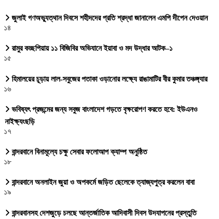
জুলাই গণঅভ্যুত্থান দিবসে শহীদদের প্রতি শ্রদ্ধা জানালেন এমপি দীপেন দেওয়ান
১৪
রামুর কচ্ছপিয়ায় ১১ বিজিবির অভিযানে ইয়াবা ও মদ উদ্ধার আটক–১
১৫
হিমালয়ের চূড়ায় লাল-সবুজের পতাকা ওড়ানোর লক্ষ্যে রাঙামাটির বীর কুমার তঞ্চঙ্গ্যার
১৬
ভবিষ্যৎ প্রজন্মের জন্য সবুজ বাংলাদেশ গড়তে বৃক্ষরোপণ করতে হবে: ইউএনও
নাইক্ষ্যংছড়ি
১৭
বান্দরবানে বিনামূল্যে চক্ষু সেবার ফলোআপ ক্যাম্প অনুষ্ঠিত
১৮
বান্দরবানে অনলাইন জুয়া ও অপকর্মে জড়িত ছেলেকে ত্যাজ্যপুত্র করলেন বাবা
১৯
বান্দরবানসহ দেশজুড়ে চলছে আন্তর্জাতিক আদিবাসী দিবস উদযাপনের প্রস্তুতি