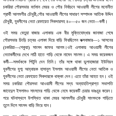
চকরিয়া পৌরসভার বর্তমান মেয়র ও পৌর নির্বাচনে আওয়ামী লীগের মনোনীত
প্রার্থী আলমগীর চৌধুরী,পৌর আওয়ামী লীগের সাধারণ সম্পাদক আতিক উদ্দিন
চৌধুরী, যুবলীগের নেতা রেফায়েত সিকদারসহ ৪০—৫০ জন নেতা—কর্মী।
ওই সময় বেতুয়া বাজার এলাকায় এক বীর মুক্তিযোদ্ধার জানাজা শেষে
পৌরসভার চিংড়ি চত্বর এলাকা দিয়ে বাড়ি ফিরছিলেন কক্সবাজার—১ আসনের
(চকরিয়া—পেকুয়া) সাংসদ জাফর আলম।ওই এলাকায় আওয়ামী লীগের
নেতাকর্মীদের দেখে লাঠি হাতে গাড়ি থেকে নামেন সাংসদ। এ সময় কয়েকজন
কর্মী—সমর্থককে পিটুনি দেন তিনি। তাঁর সঙ্গে থাকা ডুলাহাজারা ইউনিয়ন
যুবলীগের যুগ্ম আহ্বায়ক হাসানুল ইসলাম আওয়ামী লীগের নেতা আতিক ও
যুবলীগের নেতা রেফায়েত সিকদারকে ধাক্কা দেন। এতে তাঁরা আহত হন। ওই
সময় চকরিয়া পৌরসভা আওয়ামী লীগের সদ্য অব্যাহতিপ্রাপ্ত সভাপতি
জাহেদুল ইসলামও সাংসদের গাড়ি থেকে নেমে কয়েকটি চেয়ার ভাঙচুর করেন।
পরে ঘটনাস্থলে উপস্থিত থাকা মেয়র আলমগীর চৌধুরী সাংসদকে গাড়িতে
তুলে দিলে সাংসদ বাড়ি ফিরে যান।