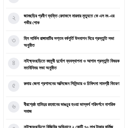
২
জামছড়ির প্রবীণ ব্যক্তি রেদাকসে মারমার মৃত্যুতে কে এস মং-এর
গভীর শোক
৩
হিল সার্ভিস রাঙ্গামাটির সপ্তম বর্ষপূর্তি উদযাপন ঘিরে প্রস্তুতি সভা
অনুষ্ঠিত
৪
নাইক্ষ্যংছড়িতে বহুমুখী দুর্যোগ ব্যবস্থাপনা ও আগাম প্রস্তুতি বিষয়ক
মতবিনিময় সভা অনুষ্ঠিত
৫
রুমায় জেলা প্রশাসনের অক্সিজেন সিলিন্ডার ও চিকিৎসা সামগ্রী বিতরণ
৬
বীরশ্রেষ্ঠ হামিদুর রহমানের ভাঙচুর হওয়া ভাস্কর্য পরিদর্শনে নাগরিক
সমাজ
নাইক্ষ্যংছড়িতে বিজিবির অভিযানে ২ কোটি ৭০ লাখ টাকার বার্মিজ