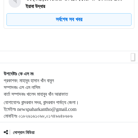
৭
ইয়াবা উদ্ধার
সর্বশেষ সব খবর
৮
বান্দরবানে অ্যাপেক্স ক্লাব অব নীলাচলের উদ্যোগে শিক্ষার্থীদের মাঝে
শিক্ষা উপকরণ বিতরণ
৯
জুলাই গণঅভ্যুত্থানের চেতনায় রাঙ্গামাটিতে ১১ দলীয় ঐক্যজোটের
মিছিল ও সমাবেশ
১০
লামার ফাইতংয়ে ভূমি জালিয়াতির অভিযোগ
উপদেষ্টাঃ কে এস মং
প্রকাশক: মাহাবুব হাসান খাঁন বাবুল
সম্পাদকঃ এস এম নাসিম
বার্তা সম্পাদকঃ খালেদ মাহাবুব খাঁন আরাফাত
১১
জুলাই গণঅভ্যুত্থান দিবসে শহীদের প্রতি রাঙ্গামাটি পার্বত্য জেলা
পরিষদের শ্রদ্ধাঞ্জলি
যোগাযোগঃ বান্দরবান সদর, বান্দরবান পার্বত্য জেলা।
ইমেইলঃ newspaharkantho@gmail.com
মোবাইলঃ ০১৮২৬১৬১০৯৮,০১৭৪৯৬৪৮৬৮৬
১২
নাইক্ষ্যংছড়ি উপজেলা প্রশাসনের উদ্যোগে ‘জুলাই গণ-অভ্যুত্থান
দিবস’ পালিত
সোশ্যাল মিডিয়া