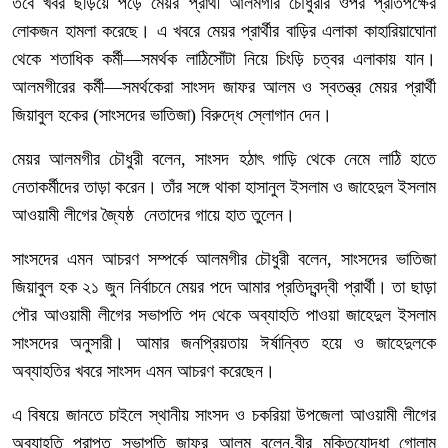
তবে খবর ছড়িয়ে পড়ে মেয়র প্রার্থী আলমগীর চৌধুরীর ওপর প্রতিপক্ষের
লোকজন হামলা করেছে। এ খবরে মেয়র প্রার্থীর বাড়ির এলাকা কাহারিয়াঘোনা
থেকে শতাধিক কর্মী—সমর্থক লাঠিসোঁটা নিয়ে চিংড়ি চত্বর এলাকায় যান।
আলমগীরের কর্মী—সমর্থকেরা সাংসদ জাফর আলম ও স্বতন্ত্র মেয়র প্রার্থী
জিয়াবুল হকের (সাংসদের ভাতিজা) বিরুদ্ধে স্লোগান দেন।
মেয়র আলমগীর চৌধুরী বলেন, সাংসদ হঠাৎ গাড়ি থেকে নেমে লাঠি হাতে
নেতাকর্মীদের তাড়া করেন। তাঁর সঙ্গে থাকা হাসানুল ইসলাম ও জাহেদুল ইসলাম
আওয়ামী লীগের জ্যৈষ্ঠ নেতাদের গায়ে হাত তুলেন।
সাংসদের এমন আচরণ সম্পর্কে আলমগীর চৌধুরী বলেন, সাংসদের ভাতিজা
জিয়াবুল হক ২১ জুন নির্বাচনে মেয়র পদে আমার প্রতিদ্বন্দ্বী প্রার্থী। তা ছাড়া
পৌর আওয়ামী লীগের সভাপতি পদ থেকে অব্যাহতি পাওয়া জাহেদুল ইসলাম
সাংসদের অনুসারী। আমার জনপ্রিয়তায় ঈর্ষান্বিত হয়ে ও জাহেদুলকে
অব্যাহতির খবরে সাংসদ এমন আচরণ করেছেন।
এ বিষয়ে জানতে চাইলে স্থানীয় সাংসদ ও চকরিয়া উপজেলা আওয়ামী লীগের
অব্যাহতি প্রাপ্ত সভাপতি জাফর আলম বলেন,বীর মুক্তিযোদ্ধা গোলাম