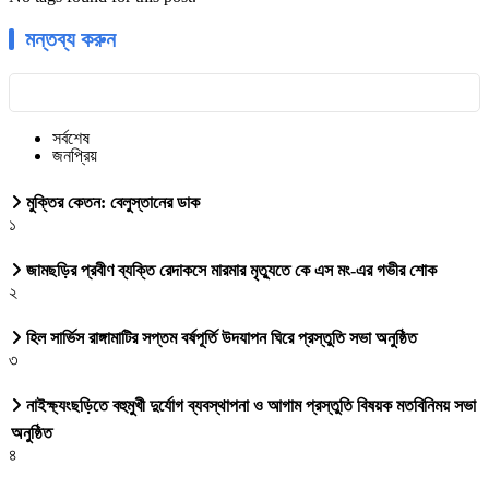
মন্তব্য করুন
সর্বশেষ
জনপ্রিয়
মুক্তির কেতন: বেলুস্তানের ডাক
১
জামছড়ির প্রবীণ ব্যক্তি রেদাকসে মারমার মৃত্যুতে কে এস মং-এর গভীর শোক
২
হিল সার্ভিস রাঙ্গামাটির সপ্তম বর্ষপূর্তি উদযাপন ঘিরে প্রস্তুতি সভা অনুষ্ঠিত
৩
নাইক্ষ্যংছড়িতে বহুমুখী দুর্যোগ ব্যবস্থাপনা ও আগাম প্রস্তুতি বিষয়ক মতবিনিময় সভা
অনুষ্ঠিত
৪