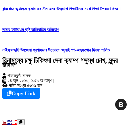
বান্দরবানে অ্যাপেক্স ক্লাব অব নীলাচলের উদ্যোগে শিক্ষার্থীদের মাঝে শিক্ষা উপকরণ বিতরণ
লামার ফাইতংয়ে ভূমি জালিয়াতির অভিযোগ
নাইক্ষ্যংছড়ি উপজেলা প্রশাসনের উদ্যোগে ‘জুলাই গণ-অভ্যুত্থান দিবস’ পালিত
বিনামূল্যে চক্ষু চিকিৎসা সেবা ক্যাম্প “সুস্থ চোখ, সুন্দর
জীবন”
পাহাড়কন্ঠ ডেস্ক
২৪ জুন ২০২৬, ২:৫৯ অপরাহ্ণ
|
পাঠক সংখ্যা ৫৩২৯ জন
Copy Link