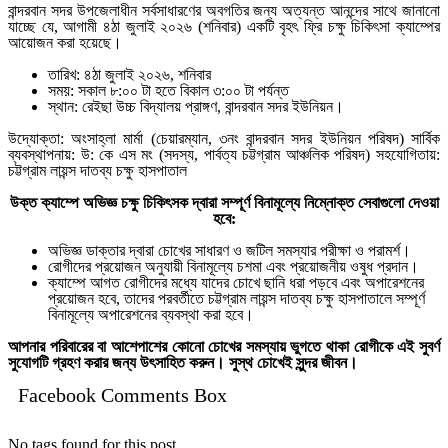
বান্দরবান সদর উপজেলাধীন সর্বসাধারণের অবগতির জন্য অত্যন্ত আনন্দের সাথে জানানো
যাচ্ছে যে, আগামী ৪ঠা জুলাই ২০২৬ (শনিবার) একটি বৃহৎ ফ্রি চক্ষু চিকিৎসা ক্যাম্পের
আয়োজন করা হয়েছে।
তারিখ: ৪ঠা জুলাই ২০২৬, শনিবার
সময়: সকাল ৮:০০ টা হতে বিকাল ৩:০০ টা পর্যন্ত
স্থান: রেইছা উচ্চ বিদ্যালয় প্রাঙ্গণ, বান্দরবান সদর ইউনিয়ন।
উদ্যোক্তা: অংসাহ্লা মার্মা (চেয়ারম্যান, ৩নং বান্দরবান সদর ইউনিয়ন পরিষদ) সার্বিক
ব্যবস্থাপনায়: উ: কে এস মং (সদস্য, পার্বত্য চট্টগ্রাম আঞ্চলিক পরিষদ) সহযোগিতায়:
চট্টগ্রাম লায়ন্স দাতব্য চক্ষু হাসপাতাল
উক্ত ক্যাম্পে অভিজ্ঞ চক্ষু চিকিৎসক দ্বারা সম্পূর্ণ বিনামূল্যে নিম্নোক্ত সেবাগুলো দেওয়া
হবে:
অভিজ্ঞ ডাক্তার দ্বারা চোখের সাধারণ ও জটিল সমস্যার পরীক্ষা ও পরামর্শ।
রোগীদের প্রয়োজন অনুযায়ী বিনামূল্যে চশমা এবং প্রয়োজনীয় ওষুধ প্রদান।
ক্যাম্পে আগত রোগীদের মধ্যে যাদের চোখে ছানি ধরা পড়বে এবং অপারেশনের
প্রয়োজন হবে, তাদের পরবর্তীতে চট্টগ্রাম লায়ন্স দাতব্য চক্ষু হাসপাতালে সম্পূর্ণ
বিনামূল্যে অপারেশনের ব্যবস্থা করা হবে।
আপনার পরিবারের বা আশেপাশের কোনো চোখের সমস্যায় ভুগতে থাকা রোগীকে এই সুবর্ণ
সুযোগটি গ্রহণ করার জন্য উৎসাহিত করুন। সুস্থ চোখেই সুন্দর জীবন।
Facebook Comments Box
No tags found for this post.