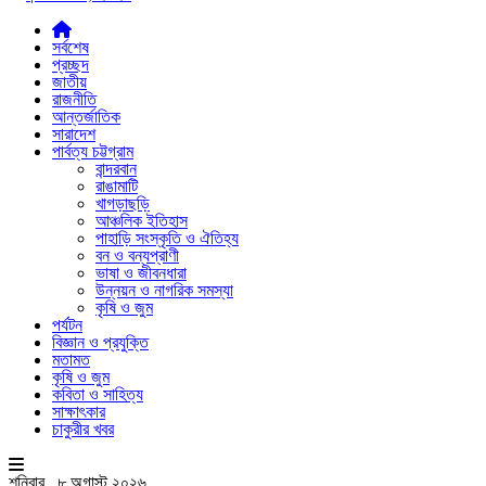
সর্বশেষ
প্রচ্ছদ
জাতীয়
রাজনীতি
আন্তর্জাতিক
সারাদেশ
পার্বত্য চট্টগ্রাম
বান্দরবান
রাঙামাটি
খাগড়াছড়ি
আঞ্চলিক ইতিহাস
পাহাড়ি সংস্কৃতি ও ঐতিহ্য
বন ও বন্যপ্রাণী
ভাষা ও জীবনধারা
উন্নয়ন ও নাগরিক সমস্যা
কৃষি ও জুম
পর্যটন
বিজ্ঞান ও প্রযুক্তি
মতামত
কৃষি ও জুম
কবিতা ও সাহিত্য
সাক্ষাৎকার
চাকুরীর খবর
শনিবার , ৮ অগাস্ট ২০২৬