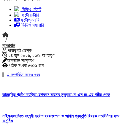
ভিডিও স্টোরি
ফটো স্টোরি
ফটোগ্যালারি
ভিডিও গ্যালারি
/
বান্দরবান
পাহাড়কন্ঠ ডেস্ক
২৪ জুন ২০২৬, ২:৫৯ অপরাহ্ণ
অনলাইন সংস্করণ
পাঠক সংখ্যা ৫৩২৯ জন
এ সম্পর্কিত আরও খবর
জামছড়ির প্রবীণ ব্যক্তি রেদাকসে মারমার মৃত্যুতে কে এস মং-এর গভীর শোক
নাইক্ষ্যংছড়িতে বহুমুখী দুর্যোগ ব্যবস্থাপনা ও আগাম প্রস্তুতি বিষয়ক মতবিনিময় সভা
অনুষ্ঠিত