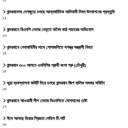
বান্দরবানসহ দেশজুড়ে চলছে আন্তর্জাতিক আদিবাসী দিবস উদযাপনের প্রস্তুতি
১২
বান্দরবানে বিএনপি নেতার নেতৃতে অবৈধ কাঠ পাচারের অভিযোগ
১৩
বান্দরবানে সেনাবাহিনীর সাথে গোলাগুলিতে সশস্ত্র সন্ত্রাসী নিহত
১৪
বান্দরবান ৩০০ আসনে এনসিপির প্রার্থী মংসা প্রু (চৌধুরী)
১৫
ভুয়া ব্যবস্থাপনা কমিটি দিয়ে চলছে বান্দরবান জিপ মালিক সমবায় সমিতি!
১৬
বান্দরবানে আওয়ামী লীগ নেতার বিএনপিতে যোগদানের চেষ্টা
১৭
ঈদে আসছে ডিয়ার প্রিয়তা লেডিস টি-শার্ট
১৮