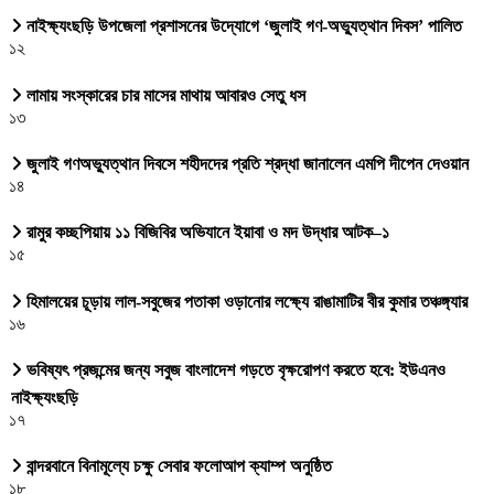
নাইক্ষ্যংছড়ি উপজেলা প্রশাসনের উদ্যোগে ‘জুলাই গণ-অভ্যুত্থান দিবস’ পালিত
১২
লামায় সংস্কারের চার মাসের মাথায় আবারও সেতু ধস
১৩
জুলাই গণঅভ্যুত্থান দিবসে শহীদদের প্রতি শ্রদ্ধা জানালেন এমপি দীপেন দেওয়ান
১৪
রামুর কচ্ছপিয়ায় ১১ বিজিবির অভিযানে ইয়াবা ও মদ উদ্ধার আটক–১
১৫
হিমালয়ের চূড়ায় লাল-সবুজের পতাকা ওড়ানোর লক্ষ্যে রাঙামাটির বীর কুমার তঞ্চঙ্গ্যার
১৬
ভবিষ্যৎ প্রজন্মের জন্য সবুজ বাংলাদেশ গড়তে বৃক্ষরোপণ করতে হবে: ইউএনও
নাইক্ষ্যংছড়ি
১৭
বান্দরবানে বিনামূল্যে চক্ষু সেবার ফলোআপ ক্যাম্প অনুষ্ঠিত
১৮