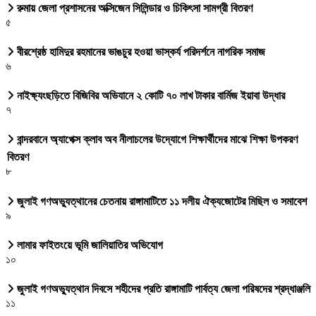
রুমায় জেলা প্রশাসনের অক্সিজেন সিলিন্ডার ও চিকিৎসা সামগ্রী বিতরণ
৫
বীরশ্রেষ্ঠ হামিদুর রহমানের ভাঙচুর হওয়া ভাস্কর্য পরিদর্শনে নাগরিক সমাজ
৬
নাইক্ষ্যংছড়িতে বিজিবির অভিযানে ২ কোটি ৭০ লাখ টাকার বার্মিজ ইয়াবা উদ্ধার
৭
বান্দরবানে অ্যাপেক্স ক্লাব অব নীলাচলের উদ্যোগে শিক্ষার্থীদের মাঝে শিক্ষা উপকরণ
বিতরণ
৮
জুলাই গণঅভ্যুত্থানের চেতনায় রাঙ্গামাটিতে ১১ দলীয় ঐক্যজোটের মিছিল ও সমাবেশ
৯
লামার ফাইতংয়ে ভূমি জালিয়াতির অভিযোগ
১০
জুলাই গণঅভ্যুত্থান দিবসে শহীদের প্রতি রাঙ্গামাটি পার্বত্য জেলা পরিষদের শ্রদ্ধাঞ্জলি
১১