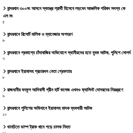
বান্দরবান ৩০০নং আসনে স্বতন্ত্র প্রার্থী হিসেবে লড়বেন আঞ্চলিক পরিষদ সদস্য কে
এস মং
৫
বান্দরবানে রিসোর্ট মালিক ও ম্যানেজার অপহরণ
৬
বান্দরবানে প্রকাশ্যে চাঁদাবাজির অভিযোগে স্থানীয়দের হতে যুবক আটক, পুলিশে সোপর্দ
৭
বান্দরবানে ইয়াবাসহ প্রচারদল নেতা গ্রেফতার
৮
রাজধানীর বনফুল আদিবাসী গ্রীন হার্ট কলেজ এখনও ফ্যাসিস্ট দোসরদের নিয়ন্ত্রণে
৯
বান্দরবানে পুলিশের অভিযানে ইয়াবাসহ মাদক ব্যবসায়ী আটক
১০
থানচিতে ডাম্প ট্রাক খাদে পড়ে চালক নিহত
১১