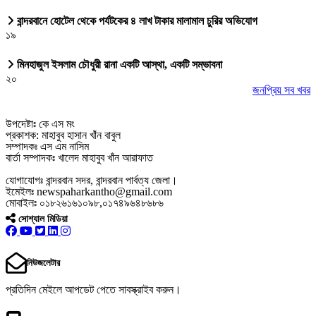
বান্দরবানে হোটেল থেকে পর্যটকের ৪ লাখ টাকার মালামাল চুরির অভিযোগ
১৯
মিনহাজুল ইসলাম চৌধুরী রানা একটি আস্থা, একটি সম্ভাবনা
২০
জনপ্রিয় সব খবর
উপদেষ্টাঃ কে এস মং
প্রকাশক: মাহাবুব হাসান খাঁন বাবুল
সম্পাদকঃ এস এম নাসিম
বার্তা সম্পাদকঃ খালেদ মাহাবুব খাঁন আরাফাত
যোগাযোগঃ বান্দরবান সদর, বান্দরবান পার্বত্য জেলা।
ইমেইলঃ newspaharkantho@gmail.com
মোবাইলঃ ০১৮২৬১৬১০৯৮,০১৭৪৯৬৪৮৬৮৬
সোশ্যাল মিডিয়া
নিউজলেটার
প্রতিদিন মেইলে আপডেট পেতে সাবস্ক্রাইব করুন।