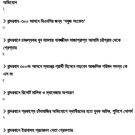
অভিযোগ
২
বান্দরবান–৩০০ আসনে বিএনপির জন্য ‘সবুজ সংকেত’
৩
বান্দরবানে চাঞ্চল্যকর খুন মামলায় যাবজ্জীবন সাজাপ্রাপ্ত আসামি চট্টগ্রাম থেকে
গ্রেপ্তার
৪
বান্দরবান ৩০০নং আসনে স্বতন্ত্র প্রার্থী হিসেবে লড়বেন আঞ্চলিক পরিষদ সদস্য কে
এস মং
৫
বান্দরবানে রিসোর্ট মালিক ও ম্যানেজার অপহরণ
৬
বান্দরবানে প্রকাশ্যে চাঁদাবাজির অভিযোগে স্থানীয়দের হতে যুবক আটক, পুলিশে সোপর্দ
৭
বান্দরবানে ইয়াবাসহ প্রচারদল নেতা গ্রেফতার