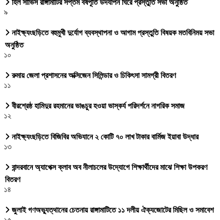
হিল সার্ভিস রাঙ্গামাটির সপ্তম বর্ষপূর্তি উদযাপন ঘিরে প্রস্তুতি সভা অনুষ্ঠিত
৯
নাইক্ষ্যংছড়িতে বহুমুখী দুর্যোগ ব্যবস্থাপনা ও আগাম প্রস্তুতি বিষয়ক মতবিনিময় সভা
অনুষ্ঠিত
১০
রুমায় জেলা প্রশাসনের অক্সিজেন সিলিন্ডার ও চিকিৎসা সামগ্রী বিতরণ
১১
বীরশ্রেষ্ঠ হামিদুর রহমানের ভাঙচুর হওয়া ভাস্কর্য পরিদর্শনে নাগরিক সমাজ
১২
নাইক্ষ্যংছড়িতে বিজিবির অভিযানে ২ কোটি ৭০ লাখ টাকার বার্মিজ ইয়াবা উদ্ধার
১৩
বান্দরবানে অ্যাপেক্স ক্লাব অব নীলাচলের উদ্যোগে শিক্ষার্থীদের মাঝে শিক্ষা উপকরণ
বিতরণ
১৪
জুলাই গণঅভ্যুত্থানের চেতনায় রাঙ্গামাটিতে ১১ দলীয় ঐক্যজোটের মিছিল ও সমাবেশ
১৫