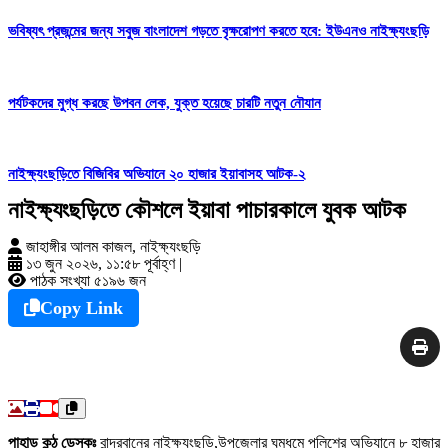
ভবিষ্যৎ প্রজন্মের জন্য সবুজ বাংলাদেশ গড়তে বৃক্ষরোপণ করতে হবে: ইউএনও নাইক্ষ্যংছড়ি
পর্যটকদের মুগ্ধ করছে উপবন লেক, যুক্ত হয়েছে চারটি নতুন নৌযান
নাইক্ষ্যংছড়িতে বিজিবির অভিযানে ২০ হাজার ইয়াবাসহ আটক-২
নাইক্ষ্যংছড়িতে কৌশলে ইয়াবা পাচারকালে যুবক আটক
জাহাঙ্গীর আলম কাজল, নাইক্ষ্যংছড়ি
১৩ জুন ২০২৬, ১১:৫৮ পূর্বাহ্ণ
|
পাঠক সংখ্যা ৫১৯৬ জন
Copy Link
পাহাড় কন্ঠ ডেস্কঃ
বান্দরবানের নাইক্ষ্যংছড়ি,উপজেলার ঘুমধুমে পুলিশের অভিযানে ৮ হাজার