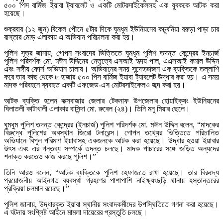
৫০০ পিস বার্মিজ ইয়াবা ট্যাবলেট ও একটি মোটরসাইকেলসহ এক যুবককে আটক করা
হয়েছে।
শুক্রবার (১২ জুন) বিকেল পৌনে ৫টার দিকে ঘুমধুম ইউনিয়নের কচুবনিয়া বরুড়া পাড়া চার
রাস্তার মোড় এলাকায় এ অভিযান পরিচালনা করা হয়।
পুলিশ সূত্র জানায়, গোপন সংবাদের ভিত্তিতে ঘুমধুম পুলিশ তদন্ত কেন্দ্রের ইনচার্জ
পুলিশ পরিদর্শক মো. মঈন উদ্দিনের নেতৃত্বে এসআই হৃদয় পাল, এএসআই কমাল উদ্দিন
এবং সঙ্গীয় ফোর্স অভিযান চালায়। অভিযানের সময় সন্দেহভাজন এক ব্যক্তিকে তল্লাশি
করে তার কাছ থেকে ৮ হাজার ৫০০ পিস বার্মিজ ইয়াবা ট্যাবলেট উদ্ধার করা হয়। এ সময়
মাদক পরিবহনে ব্যবহৃত একটি এফজেড-এস মোটরসাইকেলও জব্দ করা হয়।
আটক ব্যক্তি হলেন কক্সবাজার জেলার টেকনাফ উপজেলার হোয়াইক্যং ইউনিয়নের
ঘিলাতলী কাটাখালী এলাকার বাসিন্দা মো. রুবেল (২৪)। তিনি মনু মিয়ার ছেলে।
ঘুমধুম পুলিশ তদন্ত কেন্দ্রের (ইনচার্জ) পুলিশ পরিদর্শক মো. মঈন উদ্দিন বলেন, “মাদকের
বিরুদ্ধে পুলিশের অবস্থান জিরো টলারেন্স। গোপন তথ্যের ভিত্তিতে পরিচালিত
অভিযানে বিপুল পরিমাণ ইয়াবাসহ একজনকে আটক করা হয়েছে। উদ্ধার হওয়া ইয়াবার
উৎস এবং এর গন্তব্য সম্পর্কে তদন্ত চলছে। মাদক পাচারের সঙ্গে জড়িত অন্যদের
শনাক্ত করতেও কাজ করছে পুলিশ।”
তিনি আরও বলেন, “আটক ব্যক্তিকে পুলিশ হেফাজতে রাখা হয়েছে। তার বিরুদ্ধে
প্রয়োজনীয় আইনগত ব্যবস্থা গ্রহণের পাশাপাশি নাইক্ষ্যংছড়ি থানায় হস্তান্তরের
প্রক্রিয়া চলমান রয়েছে।”
পুলিশ জানায়, উদ্ধারকৃত ইয়াবা স্থানীয় সংবাদকর্মীদের উপস্থিতিতে গণনা করা হয়েছে।
এ ঘটনায় সংশ্লিষ্ট আইনে মামলা দায়েরের প্রস্তুতি চলছে।