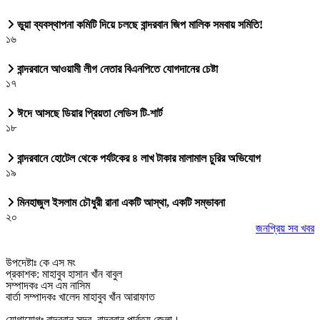
ভুয়া ব্যবস্থাপনা কমিটি দিয়ে চলছে বান্দরবান জিপ মালিক সমবায় সমিতি!
১৬
বান্দরবানে আওয়ামী লীগ নেতার বিএনপিতে যোগদানের চেষ্টা
১৭
ঈদে আসছে ডিয়ার প্রিয়তা লেডিস টি-শার্ট
১৮
বান্দরবানে হোটেল থেকে পর্যটকের ৪ লাখ টাকার মালামাল চুরির অভিযোগ
১৯
মিনহাজুল ইসলাম চৌধুরী রানা একটি আস্থা, একটি সম্ভাবনা
২০
জনপ্রিয় সব খবর
উপদেষ্টাঃ কে এস মং
প্রকাশক: মাহাবুব হাসান খাঁন বাবুল
সম্পাদকঃ এস এম নাসিম
বার্তা সম্পাদকঃ খালেদ মাহাবুব খাঁন আরাফাত
যোগাযোগঃ বান্দরবান সদর, বান্দরবান পার্বত্য জেলা।