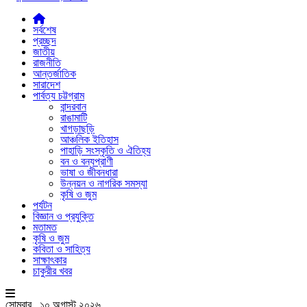
সর্বশেষ
প্রচ্ছদ
জাতীয়
রাজনীতি
আন্তর্জাতিক
সারাদেশ
পার্বত্য চট্টগ্রাম
বান্দরবান
রাঙামাটি
খাগড়াছড়ি
আঞ্চলিক ইতিহাস
পাহাড়ি সংস্কৃতি ও ঐতিহ্য
বন ও বন্যপ্রাণী
ভাষা ও জীবনধারা
উন্নয়ন ও নাগরিক সমস্যা
কৃষি ও জুম
পর্যটন
বিজ্ঞান ও প্রযুক্তি
মতামত
কৃষি ও জুম
কবিতা ও সাহিত্য
সাক্ষাৎকার
চাকুরীর খবর
সোমবার , ১০ অগাস্ট ২০২৬