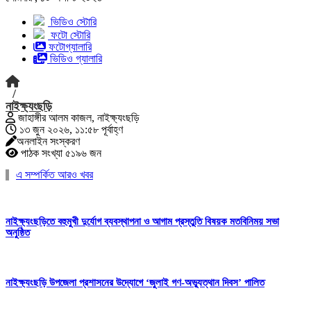
ভিডিও স্টোরি
ফটো স্টোরি
ফটোগ্যালারি
ভিডিও গ্যালারি
/
নাইক্ষ্যংছড়ি
জাহাঙ্গীর আলম কাজল, নাইক্ষ্যংছড়ি
১৩ জুন ২০২৬, ১১:৫৮ পূর্বাহ্ণ
অনলাইন সংস্করণ
পাঠক সংখ্যা ৫১৯৬ জন
এ সম্পর্কিত আরও খবর
নাইক্ষ্যংছড়িতে বহুমুখী দুর্যোগ ব্যবস্থাপনা ও আগাম প্রস্তুতি বিষয়ক মতবিনিময় সভা
অনুষ্ঠিত
নাইক্ষ্যংছড়ি উপজেলা প্রশাসনের উদ্যোগে ‘জুলাই গণ-অভ্যুত্থান দিবস’ পালিত