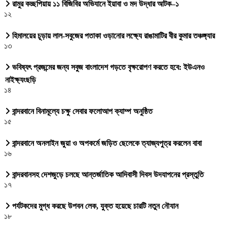
রামুর কচ্ছপিয়ায় ১১ বিজিবির অভিযানে ইয়াবা ও মদ উদ্ধার আটক–১
১২
হিমালয়ের চূড়ায় লাল-সবুজের পতাকা ওড়ানোর লক্ষ্যে রাঙামাটির বীর কুমার তঞ্চঙ্গ্যার
১৩
ভবিষ্যৎ প্রজন্মের জন্য সবুজ বাংলাদেশ গড়তে বৃক্ষরোপণ করতে হবে: ইউএনও
নাইক্ষ্যংছড়ি
১৪
বান্দরবানে বিনামূল্যে চক্ষু সেবার ফলোআপ ক্যাম্প অনুষ্ঠিত
১৫
বান্দরবানে অনলাইন জুয়া ও অপকর্মে জড়িত ছেলেকে ত্যাজ্যপুত্র করলেন বাবা
১৬
বান্দরবানসহ দেশজুড়ে চলছে আন্তর্জাতিক আদিবাসী দিবস উদযাপনের প্রস্তুতি
১৭
পর্যটকদের মুগ্ধ করছে উপবন লেক, যুক্ত হয়েছে চারটি নতুন নৌযান
১৮