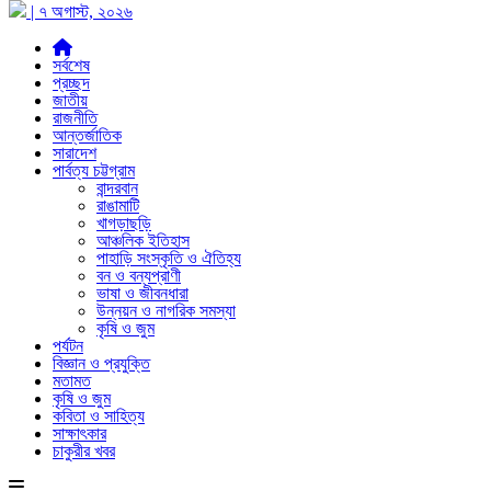
| ৭ অগাস্ট, ২০২৬
সর্বশেষ
প্রচ্ছদ
জাতীয়
রাজনীতি
আন্তর্জাতিক
সারাদেশ
পার্বত্য চট্টগ্রাম
বান্দরবান
রাঙামাটি
খাগড়াছড়ি
আঞ্চলিক ইতিহাস
পাহাড়ি সংস্কৃতি ও ঐতিহ্য
বন ও বন্যপ্রাণী
ভাষা ও জীবনধারা
উন্নয়ন ও নাগরিক সমস্যা
কৃষি ও জুম
পর্যটন
বিজ্ঞান ও প্রযুক্তি
মতামত
কৃষি ও জুম
কবিতা ও সাহিত্য
সাক্ষাৎকার
চাকুরীর খবর