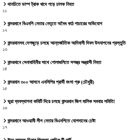
থানচিতে ডাম্প ট্রাক খাদে পড়ে চালক নিহত
১১
বান্দরবানে বিএনপি নেতার নেতৃতে অবৈধ কাঠ পাচারের অভিযোগ
১২
বান্দরবানসহ দেশজুড়ে চলছে আন্তর্জাতিক আদিবাসী দিবস উদযাপনের প্রস্তুতি
১৩
বান্দরবানে সেনাবাহিনীর সাথে গোলাগুলিতে সশস্ত্র সন্ত্রাসী নিহত
১৪
বান্দরবান ৩০০ আসনে এনসিপির প্রার্থী মংসা প্রু (চৌধুরী)
১৫
ভুয়া ব্যবস্থাপনা কমিটি দিয়ে চলছে বান্দরবান জিপ মালিক সমবায় সমিতি!
১৬
বান্দরবানে আওয়ামী লীগ নেতার বিএনপিতে যোগদানের চেষ্টা
১৭