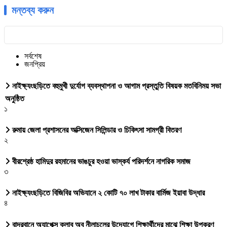
মন্তব্য করুন
সর্বশেষ
জনপ্রিয়
নাইক্ষ্যংছড়িতে বহুমুখী দুর্যোগ ব্যবস্থাপনা ও আগাম প্রস্তুতি বিষয়ক মতবিনিময় সভা
অনুষ্ঠিত
১
রুমায় জেলা প্রশাসনের অক্সিজেন সিলিন্ডার ও চিকিৎসা সামগ্রী বিতরণ
২
বীরশ্রেষ্ঠ হামিদুর রহমানের ভাঙচুর হওয়া ভাস্কর্য পরিদর্শনে নাগরিক সমাজ
৩
নাইক্ষ্যংছড়িতে বিজিবির অভিযানে ২ কোটি ৭০ লাখ টাকার বার্মিজ ইয়াবা উদ্ধার
৪
বান্দরবানে অ্যাপেক্স ক্লাব অব নীলাচলের উদ্যোগে শিক্ষার্থীদের মাঝে শিক্ষা উপকরণ