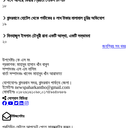
ঈদে আসছে ডিয়ার প্রিয়তা লেডিস টি-শার্ট
১৮
বান্দরবানে হোটেল থেকে পর্যটকের ৪ লাখ টাকার মালামাল চুরির অভিযোগ
১৯
মিনহাজুল ইসলাম চৌধুরী রানা একটি আস্থা, একটি সম্ভাবনা
২০
জনপ্রিয় সব খবর
উপদেষ্টাঃ কে এস মং
প্রকাশক: মাহাবুব হাসান খাঁন বাবুল
সম্পাদকঃ এস এম নাসিম
বার্তা সম্পাদকঃ খালেদ মাহাবুব খাঁন আরাফাত
যোগাযোগঃ বান্দরবান সদর, বান্দরবান পার্বত্য জেলা।
ইমেইলঃ newspaharkantho@gmail.com
মোবাইলঃ ০১৮২৬১৬১০৯৮,০১৭৪৯৬৪৮৬৮৬
সোশ্যাল মিডিয়া
নিউজলেটার
প্রতিদিন মেইলে আপডেট পেতে সাবস্ক্রাইব করুন।