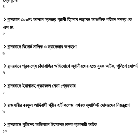
গ্রেপ্তার
৪
বান্দরবান ৩০০নং আসনে স্বতন্ত্র প্রার্থী হিসেবে লড়বেন আঞ্চলিক পরিষদ সদস্য কে
এস মং
৫
বান্দরবানে রিসোর্ট মালিক ও ম্যানেজার অপহরণ
৬
বান্দরবানে প্রকাশ্যে চাঁদাবাজির অভিযোগে স্থানীয়দের হতে যুবক আটক, পুলিশে সোপর্দ
৭
বান্দরবানে ইয়াবাসহ প্রচারদল নেতা গ্রেফতার
৮
রাজধানীর বনফুল আদিবাসী গ্রীন হার্ট কলেজ এখনও ফ্যাসিস্ট দোসরদের নিয়ন্ত্রণে
৯
বান্দরবানে পুলিশের অভিযানে ইয়াবাসহ মাদক ব্যবসায়ী আটক
১০