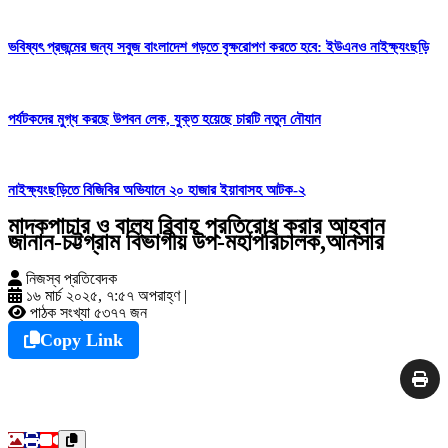
ভবিষ্যৎ প্রজন্মের জন্য সবুজ বাংলাদেশ গড়তে বৃক্ষরোপণ করতে হবে: ইউএনও নাইক্ষ্যংছড়ি
পর্যটকদের মুগ্ধ করছে উপবন লেক, যুক্ত হয়েছে চারটি নতুন নৌযান
নাইক্ষ্যংছড়িতে বিজিবির অভিযানে ২০ হাজার ইয়াবাসহ আটক-২
মাদকপাচার ও বাল্য বিবাহ প্রতিরোধ করার আহ্বান
জানান-চট্টগ্রাম বিভাগীয় উপ-মহাপরিচালক,আনসার
নিজস্ব প্রতিবেদক
১৬ মার্চ ২০২৫, ৭:৫৭ অপরাহ্ণ
|
পাঠক সংখ্যা ৫৩৭৭ জন
Copy Link