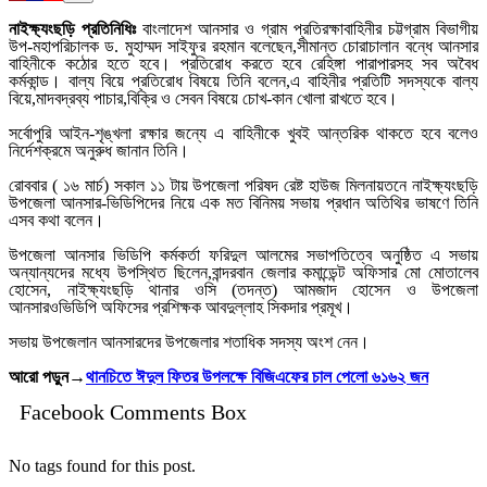
নাইক্ষ্যংছড়ি প্রতিনিধিঃ
বাংলাদেশ আনসার ও গ্রাম প্রতিরক্ষাবাহিনীর চট্টগ্রাম বিভাগীয়
উপ-মহাপরিচালক ড. মুহাম্মদ সাইফুর রহমান বলেছেন,সীমান্ত চোরাচালান বন্ধে আনসার
বাহিনীকে কঠোর হতে হবে। প্রতিরোধ করতে হবে রেহিঙ্গা পারাপারসহ সব অবৈধ
কর্মকান্ড। বাল্য বিয়ে প্রতিরোধ বিষয়ে তিনি বলেন,এ বাহিনীর প্রতিটি সদস্যকে বাল্য
বিয়ে,মাদবদ্রব্য পাচার,বিক্রি ও সেবন বিষয়ে চোখ-কান খোলা রাখতে হবে।
সর্বোপুরি আইন-শৃঙ্খলা রক্ষার জন্যে এ বাহিনীকে খুবই আন্তরিক থাকতে হবে বলেও
নির্দেশক্রমে অনুরুধ জানান তিনি।
রোববার ( ১৬ মার্চ) সকাল ১১ টায় উপজেলা পরিষদ রেষ্ট হাউজ মিলনায়তনে নাইক্ষ্যংছড়ি
উপজেলা আনসার-ভিডিপিদের নিয়ে এক মত বিনিময় সভায় প্রধান অতিথির ভাষণে তিনি
এসব কথা বলেন।
উপজেলা আনসার ভিডিপি কর্মকর্তা ফরিদুল আলমের সভাপতিত্বে অনুষ্ঠিত এ সভায়
অন্যান্যদের মধ্যে উপস্থিত ছিলেন,বান্দরবান জেলার কমান্ডেন্ট অফিসার মো মোতালেব
হোসেন, নাইক্ষ্যংছড়ি থানার ওসি (তদন্ত) আমজাদ হোসেন ও উপজেলা
আনসারওভিডিপি অফিসের প্রশিক্ষক আবদুল্লাহ সিকদার প্রমূখ।
সভায় উপজেলান আনসারদের উপজেলার শতাধিক সদস্য অংশ নেন।
আরো পড়ুন→
থানচিতে ঈদুল ফিতর উপলক্ষে বিজিএফের চাল পেলো ৬১৬২ জন
Facebook Comments Box
No tags found for this post.