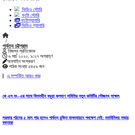
ভিডিও স্টোরি
ফটো স্টোরি
ফটোগ্যালারি
ভিডিও গ্যালারি
/
পার্বত্য চট্টগ্রাম
নিজস্ব প্রতিবেদক
৬ মার্চ ২০২০, ৯:২৭ অপরাহ্ণ
অনলাইন সংস্করণ
পাঠক সংখ্যা ৫৪৫৯ জন
এ সম্পর্কিত আরও খবর
কে এস মং–এর সাথে বিত্তহীন বড়ুয়া কল্যাণ সমিতির নতুন কমিটির সৌজন্য সাক্ষাৎ
সরকার গঠনের ৫ মাস পার হলেও পার্বত্য চুক্তি বাস্তবায়নে পদক্ষেপ নেই: মতবিনিময় সভায়
বক্তারা