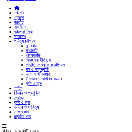
সর্বশেষ
প্রচ্ছদ
জাতীয়
রাজনীতি
আন্তর্জাতিক
সারাদেশ
পার্বত্য চট্টগ্রাম
বান্দরবান
রাঙামাটি
খাগড়াছড়ি
আঞ্চলিক ইতিহাস
পাহাড়ি সংস্কৃতি ও ঐতিহ্য
বন ও বন্যপ্রাণী
ভাষা ও জীবনধারা
উন্নয়ন ও নাগরিক সমস্যা
কৃষি ও জুম
পর্যটন
বিজ্ঞান ও প্রযুক্তি
মতামত
কৃষি ও জুম
কবিতা ও সাহিত্য
সাক্ষাৎকার
চাকুরীর খবর
রবিবার , ৯ অগাস্ট ২০২৬