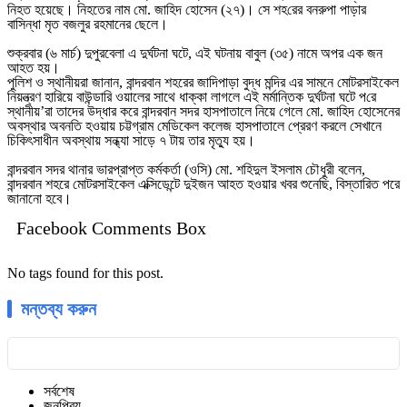
নিহত হয়েছে। নিহতের নাম মো. জাহিদ হোসেন (২৭)। সে শহ‌রের বনরুপা পাড়ার
বা‌সিন্ধা মৃত বজলুর রহমানের ছেলে।
শুক্রবার (৬ মার্চ) দুপুরবেলা এ দুর্ঘটনা ঘটে, এই ঘটনায় বাবুল (৩৫) নামে অপর এক জন
আহত হয়।
পুলিশ ও স্থানীয়রা জানান, বান্দরবান শহরের জাদিপাড়া বুদ্ধ মন্দির এর সামনে মোটরসাইকেল
নিয়ন্ত্রণ হারিয়ে বাউন্ডারি ওয়ালের সাথে ধাক্কা লাগলে এই মর্মান্তিক দুর্ঘটনা ঘটে প‌রে
স্থানীয়’রা তাদের উদ্ধার করে বান্দরবান সদর হাসপাতালে নিয়ে গেলে মো. জাহিদ হোসেনের
অবস্থার অবনতি হওয়ায় চট্টগ্রাম মেডিকেল কলেজ হাসপাতালে প্রেরণ করলে সেখানে
চিকিৎসাধীন অবস্থায় সন্ধ্যা সাড়ে ৭ টায় তার মৃত্যু হয়।
বান্দরবান সদর থানার ভারপ্রাপ্ত কর্মকর্তা (ওসি) মো. শহিদুল ইসলাম চৌধুরী বলেন,
বান্দরবান শহরে মোটরসাইকেল এক্সিডেন্টে দুইজন আহত হওয়ার খবর শুনেছি, বিস্তারিত পরে
জানানো হবে।
Facebook Comments Box
No tags found for this post.
মন্তব্য করুন
সর্বশেষ
জনপ্রিয়