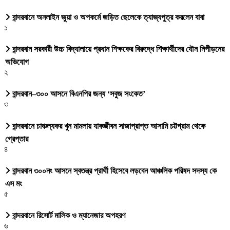
বান্দরবানে অনলাইন জুয়া ও অপকর্মে জড়িত ছেলেকে ত্যাজ্যপুত্র করলেন বাবা
১
বান্দরবান সরকারী উচ্চ বিদ্যালায়ে প্রধান শিক্ষকের বিরুদ্ধে শিক্ষার্থীদের যৌন নিপীড়নের
অভিযোগ
২
বান্দরবান–৩০০ আসনে বিএনপির জন্য ‘সবুজ সংকেত’
৩
বান্দরবানে চাঞ্চল্যকর খুন মামলায় যাবজ্জীবন সাজাপ্রাপ্ত আসামি চট্টগ্রাম থেকে
গ্রেপ্তার
৪
বান্দরবান ৩০০নং আসনে স্বতন্ত্র প্রার্থী হিসেবে লড়বেন আঞ্চলিক পরিষদ সদস্য কে
এস মং
৫
বান্দরবানে রিসোর্ট মালিক ও ম্যানেজার অপহরণ
৬