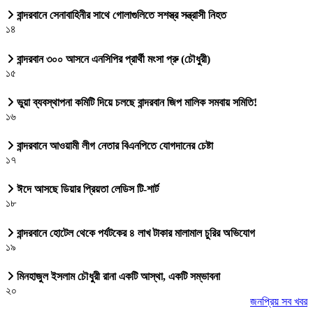
বান্দরবানে সেনাবাহিনীর সাথে গোলাগুলিতে সশস্ত্র সন্ত্রাসী নিহত
১৪
বান্দরবান ৩০০ আসনে এনসিপির প্রার্থী মংসা প্রু (চৌধুরী)
১৫
ভুয়া ব্যবস্থাপনা কমিটি দিয়ে চলছে বান্দরবান জিপ মালিক সমবায় সমিতি!
১৬
বান্দরবানে আওয়ামী লীগ নেতার বিএনপিতে যোগদানের চেষ্টা
১৭
ঈদে আসছে ডিয়ার প্রিয়তা লেডিস টি-শার্ট
১৮
বান্দরবানে হোটেল থেকে পর্যটকের ৪ লাখ টাকার মালামাল চুরির অভিযোগ
১৯
মিনহাজুল ইসলাম চৌধুরী রানা একটি আস্থা, একটি সম্ভাবনা
২০
জনপ্রিয় সব খবর