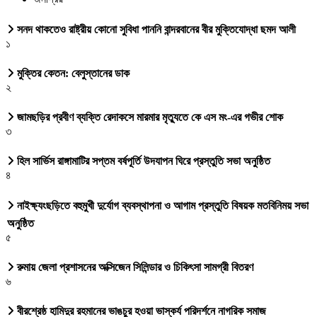
সনদ থাকতেও রাষ্ট্রীয় কোনো সুবিধা পাননি বান্দরবানের বীর মুক্তিযোদ্ধা ছমদ আলী
১
মুক্তির কেতন: বেলুস্তানের ডাক
২
জামছড়ির প্রবীণ ব্যক্তি রেদাকসে মারমার মৃত্যুতে কে এস মং-এর গভীর শোক
৩
হিল সার্ভিস রাঙ্গামাটির সপ্তম বর্ষপূর্তি উদযাপন ঘিরে প্রস্তুতি সভা অনুষ্ঠিত
৪
নাইক্ষ্যংছড়িতে বহুমুখী দুর্যোগ ব্যবস্থাপনা ও আগাম প্রস্তুতি বিষয়ক মতবিনিময় সভা
অনুষ্ঠিত
৫
রুমায় জেলা প্রশাসনের অক্সিজেন সিলিন্ডার ও চিকিৎসা সামগ্রী বিতরণ
৬
বীরশ্রেষ্ঠ হামিদুর রহমানের ভাঙচুর হওয়া ভাস্কর্য পরিদর্শনে নাগরিক সমাজ