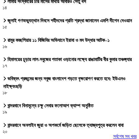
লামায় সংস্কারের চার মাসের মাথায় আবারও সেতু ধস
১৪
জুলাই গণঅভ্যুত্থান দিবসে শহীদদের প্রতি শ্রদ্ধা জানালেন এমপি দীপেন দেওয়ান
১৫
রামুর কচ্ছপিয়ায় ১১ বিজিবির অভিযানে ইয়াবা ও মদ উদ্ধার আটক–১
১৬
হিমালয়ের চূড়ায় লাল-সবুজের পতাকা ওড়ানোর লক্ষ্যে রাঙামাটির বীর কুমার তঞ্চঙ্গ্যার
১৭
ভবিষ্যৎ প্রজন্মের জন্য সবুজ বাংলাদেশ গড়তে বৃক্ষরোপণ করতে হবে: ইউএনও
নাইক্ষ্যংছড়ি
১৮
বান্দরবানে বিনামূল্যে চক্ষু সেবার ফলোআপ ক্যাম্প অনুষ্ঠিত
১৯
বান্দরবানে অনলাইন জুয়া ও অপকর্মে জড়িত ছেলেকে ত্যাজ্যপুত্র করলেন বাবা
২০
সর্বশেষ সব খবর