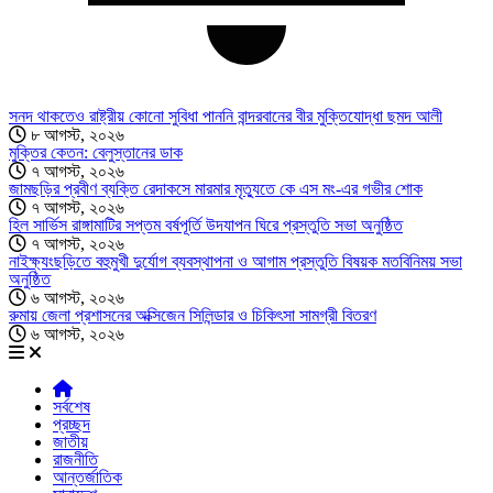
সনদ থাকতেও রাষ্ট্রীয় কোনো সুবিধা পাননি বান্দরবানের বীর মুক্তিযোদ্ধা ছমদ আলী
৮ আগস্ট, ২০২৬
মুক্তির কেতন: বেলুস্তানের ডাক
৭ আগস্ট, ২০২৬
জামছড়ির প্রবীণ ব্যক্তি রেদাকসে মারমার মৃত্যুতে কে এস মং-এর গভীর শোক
৭ আগস্ট, ২০২৬
হিল সার্ভিস রাঙ্গামাটির সপ্তম বর্ষপূর্তি উদযাপন ঘিরে প্রস্তুতি সভা অনুষ্ঠিত
৭ আগস্ট, ২০২৬
নাইক্ষ্যংছড়িতে বহুমুখী দুর্যোগ ব্যবস্থাপনা ও আগাম প্রস্তুতি বিষয়ক মতবিনিময় সভা
অনুষ্ঠিত
৬ আগস্ট, ২০২৬
রুমায় জেলা প্রশাসনের অক্সিজেন সিলিন্ডার ও চিকিৎসা সামগ্রী বিতরণ
৬ আগস্ট, ২০২৬
সর্বশেষ
প্রচ্ছদ
জাতীয়
রাজনীতি
আন্তর্জাতিক