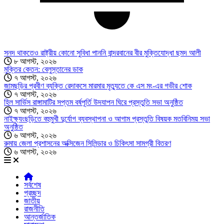
সনদ থাকতেও রাষ্ট্রীয় কোনো সুবিধা পাননি বান্দরবানের বীর মুক্তিযোদ্ধা ছমদ আলী
৮ আগস্ট, ২০২৬
মুক্তির কেতন: বেলুস্তানের ডাক
৭ আগস্ট, ২০২৬
জামছড়ির প্রবীণ ব্যক্তি রেদাকসে মারমার মৃত্যুতে কে এস মং-এর গভীর শোক
৭ আগস্ট, ২০২৬
হিল সার্ভিস রাঙ্গামাটির সপ্তম বর্ষপূর্তি উদযাপন ঘিরে প্রস্তুতি সভা অনুষ্ঠিত
৭ আগস্ট, ২০২৬
নাইক্ষ্যংছড়িতে বহুমুখী দুর্যোগ ব্যবস্থাপনা ও আগাম প্রস্তুতি বিষয়ক মতবিনিময় সভা
অনুষ্ঠিত
৬ আগস্ট, ২০২৬
রুমায় জেলা প্রশাসনের অক্সিজেন সিলিন্ডার ও চিকিৎসা সামগ্রী বিতরণ
৬ আগস্ট, ২০২৬
সর্বশেষ
প্রচ্ছদ
জাতীয়
রাজনীতি
আন্তর্জাতিক