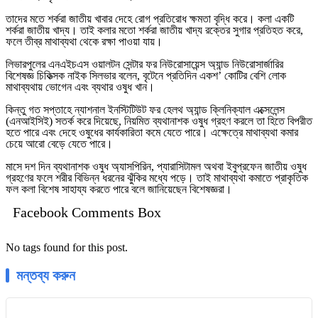
তাদের মতে শর্করা জাতীয় খাবার দেহে রোগ প্রতিরোধ ক্ষমতা বৃদ্ধি করে। কলা একটি
শর্করা জাতীয় খাদ্য। তাই কলার মতো শর্করা জাতীয় খাদ্য রক্তের সুগার প্রতিহত করে,
ফলে তীব্র মাথাব্যথা থেকে রক্ষা পাওয়া যায়।
লিভারপুলের এনএইচএস ওয়ালটন সেন্টার ফর নিউরোসায়েন্স অ্যান্ড নিউরোসার্জারির
বিশেষজ্ঞ চিকিত্সক নাইক সিলভার বলেন, বৃটেনে প্রতিদিন একশ’ কোটির বেশি লোক
মাথাব্যথায় ভোগেন এবং ব্যথার ওষুধ খান।
কিন্তু গত সপ্তাহে ন্যাশনাল ইনস্টিটিউট ফর হেলথ অ্যান্ড ক্লিনিক্যাল এক্সেলেন্স
(এনআইসিই) সতর্ক করে দিয়েছে, নিয়মিত ব্যথানাশক ওষুধ গ্রহণ করলে তা হিতে বিপরীত
হতে পারে এবং দেহে ওষুধের কার্যকারিতা কমে যেতে পারে। এক্ষেত্রে মাথাব্যথা কমার
চেয়ে আরো বেড়ে যেতে পারে।
মাসে দশ দিন ব্যথানাশক ওষুধ অ্যাসপিরিন, প্যারাসিটামল অথবা ইবুপ্রফেন জাতীয় ওষুধ
গ্রহণের ফলে শরীর বিভিন্ন ধরনের ঝুঁকির মধ্যে পড়ে। তাই মাথাব্যথা কমাতে প্রাকৃতিক
ফল কলা বিশেষ সাহায্য করতে পারে বলে জানিয়েছেন বিশেষজ্ঞরা।
Facebook Comments Box
No tags found for this post.
মন্তব্য করুন