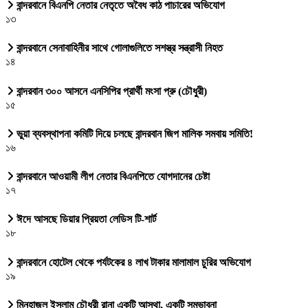
বান্দরবানে বিএনপি নেতার নেতৃতে অবৈধ কাঠ পাচারের অভিযোগ
১৩
বান্দরবানে সেনাবাহিনীর সাথে গোলাগুলিতে সশস্ত্র সন্ত্রাসী নিহত
১৪
বান্দরবান ৩০০ আসনে এনসিপির প্রার্থী মংসা প্রু (চৌধুরী)
১৫
ভুয়া ব্যবস্থাপনা কমিটি দিয়ে চলছে বান্দরবান জিপ মালিক সমবায় সমিতি!
১৬
বান্দরবানে আওয়ামী লীগ নেতার বিএনপিতে যোগদানের চেষ্টা
১৭
ঈদে আসছে ডিয়ার প্রিয়তা লেডিস টি-শার্ট
১৮
বান্দরবানে হোটেল থেকে পর্যটকের ৪ লাখ টাকার মালামাল চুরির অভিযোগ
১৯
মিনহাজুল ইসলাম চৌধুরী রানা একটি আস্থা, একটি সম্ভাবনা