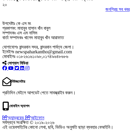
২০
জনপ্রিয় সব খবর
উপদেষ্টাঃ কে এস মং
প্রকাশক: মাহাবুব হাসান খাঁন বাবুল
সম্পাদকঃ এস এম নাসিম
বার্তা সম্পাদকঃ খালেদ মাহাবুব খাঁন আরাফাত
যোগাযোগঃ বান্দরবান সদর, বান্দরবান পার্বত্য জেলা।
ইমেইলঃ newspaharkantho@gmail.com
মোবাইলঃ ০১৮২৬১৬১০৯৮,০১৭৪৯৬৪৮৬৮৬
সোশ্যাল মিডিয়া
নিউজলেটার
প্রতিদিন মেইলে আপডেট পেতে সাবস্ক্রাইব করুন।
মোবাইল অ্যাপস
অ্যান্ড্রয়েড
আইফোন
সর্বস্বত্ব সংরক্ষিত © ২০১৯-২০২৬
এই ওয়েবসাইটের কোনো লেখা, ছবি, ভিডিও অনুমতি ছাড়া ব্যবহার বেআইনি।