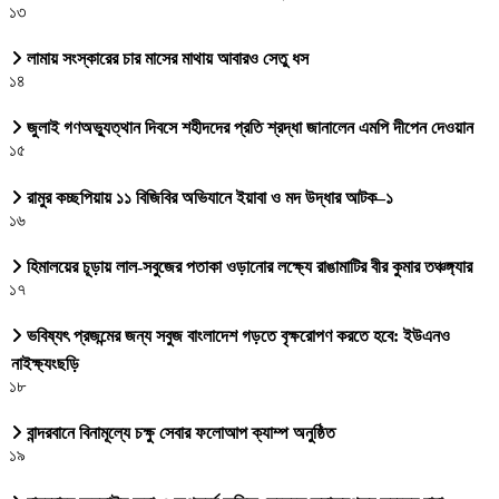
১৩
লামায় সংস্কারের চার মাসের মাথায় আবারও সেতু ধস
১৪
জুলাই গণঅভ্যুত্থান দিবসে শহীদদের প্রতি শ্রদ্ধা জানালেন এমপি দীপেন দেওয়ান
১৫
রামুর কচ্ছপিয়ায় ১১ বিজিবির অভিযানে ইয়াবা ও মদ উদ্ধার আটক–১
১৬
হিমালয়ের চূড়ায় লাল-সবুজের পতাকা ওড়ানোর লক্ষ্যে রাঙামাটির বীর কুমার তঞ্চঙ্গ্যার
১৭
ভবিষ্যৎ প্রজন্মের জন্য সবুজ বাংলাদেশ গড়তে বৃক্ষরোপণ করতে হবে: ইউএনও
নাইক্ষ্যংছড়ি
১৮
বান্দরবানে বিনামূল্যে চক্ষু সেবার ফলোআপ ক্যাম্প অনুষ্ঠিত
১৯