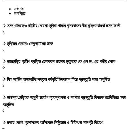
সর্বশেষ
জনপ্রিয়
সনদ থাকতেও রাষ্ট্রীয় কোনো সুবিধা পাননি বান্দরবানের বীর মুক্তিযোদ্ধা ছমদ আলী
১
মুক্তির কেতন: বেলুস্তানের ডাক
২
জামছড়ির প্রবীণ ব্যক্তি রেদাকসে মারমার মৃত্যুতে কে এস মং-এর গভীর শোক
৩
হিল সার্ভিস রাঙ্গামাটির সপ্তম বর্ষপূর্তি উদযাপন ঘিরে প্রস্তুতি সভা অনুষ্ঠিত
৪
নাইক্ষ্যংছড়িতে বহুমুখী দুর্যোগ ব্যবস্থাপনা ও আগাম প্রস্তুতি বিষয়ক মতবিনিময় সভা
অনুষ্ঠিত
৫
রুমায় জেলা প্রশাসনের অক্সিজেন সিলিন্ডার ও চিকিৎসা সামগ্রী বিতরণ
৬