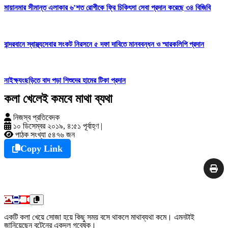
মায়ানমার সীমান্ত এলাকার ৬’শত রোগীকে ফ্রি চিকিৎসা সেবা প্রদান করেছে ৩৪ বিজিবি
বান্দরবানে স্বাস্থ্যসেবার সংকট নিরসনে ৫ দফা দাবিতে মানববন্ধন ও স্মারকলিপি প্রদান
নাইক্ষ্যংছড়িতে বাদ পড়া শিশুদের হামের টিকা প্রদান
কলা খেলেই কমবে মাথা ব্যথা
নিজস্ব প্রতিবেদক
১০ ডিসেম্বর ২০১৯, ৪:৫১ পূর্বাহ্ণ
|
পাঠক সংখ্যা ৫৪৭৬ জন
Copy Link
একটি কলা খেয়ে সোজা হয়ে কিছু সময় বসে থাকলে মাথাব্যথা কমে। এমনটাই
জানিয়েছেন বৃটেনের একদল গবেষক।