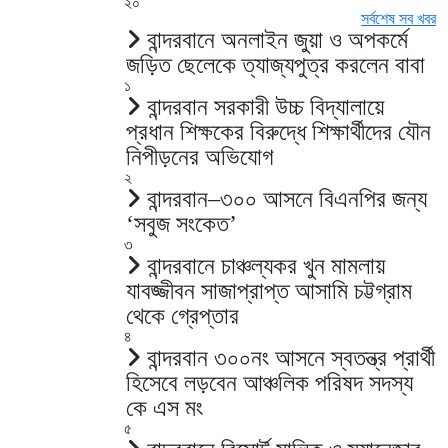
২০
সর্বশেষ সব খবর
বান্দরবানে অনলাইন জুয়া ও অপকর্মে
জড়িত ছেলেকে ত্যাজ্যপুত্র করলেন বাবা
১
বান্দরবান সরকারী উচ্চ বিদ্যালায়ে
প্রধান শিক্ষকের বিরুদ্ধে শিক্ষার্থীদের যৌন
নিপীড়নের অভিযোগ
২
বান্দরবান–৩০০ আসনে বিএনপির জন্য
‘সবুজ সংকেত’
৩
বান্দরবানে চাঞ্চল্যকর খুন মামলায়
যাবজ্জীবন সাজাপ্রাপ্ত আসামি চট্টগ্রাম
থেকে গ্রেপ্তার
৪
বান্দরবান ৩০০নং আসনে স্বতন্ত্র প্রার্থী
হিসেবে লড়বেন আঞ্চলিক পরিষদ সদস্য
কে এস মং
৫