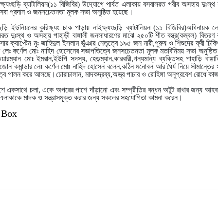
াইক্ষ্যংছড়ি ব্যাটালিয়ন(১১ বিজিবির) উদ্যোগে পার্বত এলাকায় বসবাসরত গরীব অসহায় দুঃস্থ শ
া সেবা প্রদান ও জনসচেতনতা মূলক সভা অনুষ্ঠিত হয়েছে।
োছড়ি ইউনিয়নের কুরিক্ষ্যং চাক পাড়ায় নাইক্ষ্যংছড়ি ব্যাটালিয়ন (১১ বিজিবির)অধিনায়ক লে
াসরত দুঃস্থ ও অসহায় পাহাড়ী বাঙ্গালী জনসাধারণের মাঝে ২৫০টি শীত বস্ত্র(কম্বল) বিত
সার ক্যাপ্টেন মুঃ জাহিদুল ইসলাম ভূঁঞার নেতৃত্বে ১৯৫ জন নারী,পুরুষ ও শিশুদের ফ্রী চিকি
লেঃ কর্ণেল মোঃ নাহিদ হোসেনের সভাপতিত্বে জনসচেতনতা মূলক মতবিনিময় সভা অনুষ্ঠ
রম্যান মোঃ ইমরান,ইউপি সদস্য, হেড়ম্যান,কারবারী,গন্যমান্য ব্যক্তিসহ পাহাড়ি বাঙাল
 কমান্ডার লেঃ কর্ণেল মোঃ নাহিদ হোসেন বলেন,কঠিন মনোবল আর ধৈর্য নিয়ে সীমান্তের সুর
ায়িত্ব পালন করে আসছে।চোরাচালান, মাদকদ্রব্য,অস্ত্র পাচার ও রোহিঙ্গা অনুপ্রবেশ রোধে ক
িলেমিশে একসাথে চলা, একে অপরের পাশে দাঁড়ানো এবং সম্প্রীতির বন্ধন অটুট রাখার জন্য আ
গ্র এলাকাকে মাদক ও সন্ত্রাসমূক্ত করার জন্য সকলের সহযোগিতা কামনা করেন।
 Box