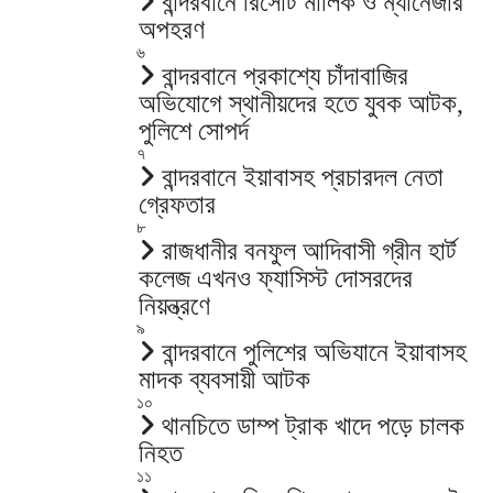
বান্দরবানে রিসোর্ট মালিক ও ম্যানেজার
অপহরণ
৬
বান্দরবানে প্রকাশ্যে চাঁদাবাজির
অভিযোগে স্থানীয়দের হতে যুবক আটক,
পুলিশে সোপর্দ
৭
বান্দরবানে ইয়াবাসহ প্রচারদল নেতা
গ্রেফতার
৮
রাজধানীর বনফুল আদিবাসী গ্রীন হার্ট
কলেজ এখনও ফ্যাসিস্ট দোসরদের
নিয়ন্ত্রণে
৯
বান্দরবানে পুলিশের অভিযানে ইয়াবাসহ
মাদক ব্যবসায়ী আটক
১০
থানচিতে ডাম্প ট্রাক খাদে পড়ে চালক
নিহত
১১