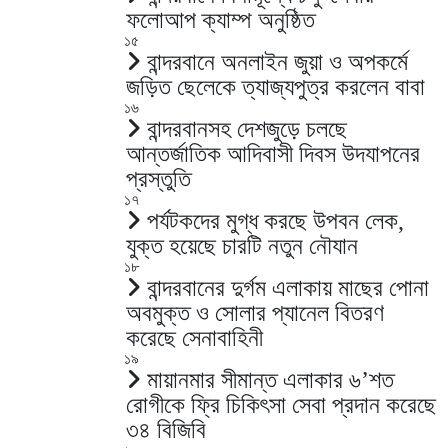
ফলোআপ ক্যাম্প অনুষ্ঠিত
১৫
বান্দরবানে অনলাইন জুয়া ও অপকর্মে
জড়িত ছেলেকে ত্যাজ্যপুত্র করলেন বাবা
১৬
বান্দরবানসহ দেশজুড়ে চলছে
আন্তর্জাতিক আদিবাসী দিবস উদযাপনের
প্রস্তুতি
১৭
পর্যটকদের মুগ্ধ করছে উপবন লেক,
যুক্ত হয়েছে চারটি নতুন নৌযান
১৮
বান্দরবানের দুর্গম এলাকায় মাছের পোনা
অবমুক্ত ও সোলার প্যানেল বিতরণ
করেছে সেনাবাহিনী
১৯
মায়ানমার সীমান্ত এলাকার ৬’শত
রোগীকে ফ্রি চিকিৎসা সেবা প্রদান করেছে
৩৪ বিজিবি