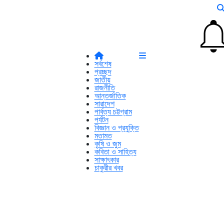
সর্বশেষ
প্রচ্ছদ
জাতীয়
রাজনীতি
আন্তর্জাতিক
সারাদেশ
পার্বত্য চট্টগ্রাম
পর্যটন
বিজ্ঞান ও প্রযুক্তি
মতামত
কৃষি ও জুম
কবিতা ও সাহিত্য
সাক্ষাৎকার
চাকুরীর খবর