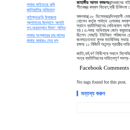
জাহাঙ্গীর আলম কাজলঃ
বান্দরবানের ন
লামার ফাইতংয়ে ভূমি
শীতবস্ত্র কম্বল বিতরণ,ফ্রী চিকিৎস
জালিয়াতির অভিযোগ
মঙ্গলবার(২৮ ডিসেম্বর)দিনব্যাপী দ
নাইক্ষ্যংছড়ি উপজেলা
হোসেন কর্তৃক পার্বত্য এলাকায় বসব
প্রশাসনের উদ্যোগে ‘জুলাই
স্থানে ব্যাটালিয়ানের মেডিক্যাল অফি
গণ-অভ্যুত্থান দিবস’ পালিত
হয়।এ-সময় অধিনায়ক জোন কমান্ডার 
ছিলেন দোছড়ি ইউনিয়ন পরিষদের চেয়া
লামায় সংস্কারের চার মাসের
জনসচেতনতা মূলক মতবিনিময় সভায় জোন
মাথায় আবারও সেতু ধস
রক্ষায় ১১ বিজিবি অতন্দ্র প্রহরীর দ
জাতি,ধর্ম,বর্ণ নির্বিশেষে সকলে ম
অত্র ব্যাটালিয়নের দায়িত্বপূর্ণ সম
Facebook Comments
No tags found for this post.
মন্তব্য করুন