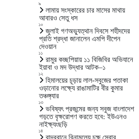
৯
লামায় সংস্কারের চার মাসের মাথায়
আবারও সেতু ধস
১০
জুলাই গণঅভ্যুত্থান দিবসে শহীদদের
প্রতি শ্রদ্ধা জানালেন এমপি দীপেন
দেওয়ান
১১
রামুর কচ্ছপিয়ায় ১১ বিজিবির অভিযানে
ইয়াবা ও মদ উদ্ধার আটক–১
১২
হিমালয়ের চূড়ায় লাল-সবুজের পতাকা
ওড়ানোর লক্ষ্যে রাঙামাটির বীর কুমার
তঞ্চঙ্গ্যার
১৩
ভবিষ্যৎ প্রজন্মের জন্য সবুজ বাংলাদেশ
গড়তে বৃক্ষরোপণ করতে হবে: ইউএনও
নাইক্ষ্যংছড়ি
১৪
বান্দরবানে বিনামূল্যে চক্ষু সেবার