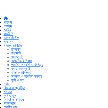
সর্বশেষ
প্রচ্ছদ
জাতীয়
রাজনীতি
আন্তর্জাতিক
সারাদেশ
পার্বত্য চট্টগ্রাম
বান্দরবান
রাঙামাটি
খাগড়াছড়ি
আঞ্চলিক ইতিহাস
পাহাড়ি সংস্কৃতি ও ঐতিহ্য
বন ও বন্যপ্রাণী
ভাষা ও জীবনধারা
উন্নয়ন ও নাগরিক সমস্যা
কৃষি ও জুম
পর্যটন
বিজ্ঞান ও প্রযুক্তি
মতামত
কৃষি ও জুম
কবিতা ও সাহিত্য
সাক্ষাৎকার
চাকুরীর খবর