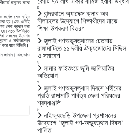
কোটি ৭০ লাখ টাকার বার্মিজ ইয়াবা উদ্ধার
ীতার্ত মানুষের মাঝে
৪
বান্দরবানে অ্যাপেক্স ক্লাব অব
ঃ কর্নেল মোঃ নাহিদ
নীলাচলের উদ্যোগে শিক্ষার্থীদের মাঝে
রণ করা হয়।এবং একিই
ৎসা সেবা প্রদান করা
শিক্ষা উপকরণ বিতরণ
িত হয়।এতে উপস্থিত
৫
িরা সকলের উদ্দেশ্য
জুলাই গণঅভ্যুত্থানের চেতনায়
ক্ষা ও সার্বভৌমত্ব
াজ করে যাবে বিজিবি।
রাঙ্গামাটিতে ১১ দলীয় ঐক্যজোটের মিছিল
ও সমাবেশ
হবান জানান। এছাড়াও
৬
লামার ফাইতংয়ে ভূমি জালিয়াতির
অভিযোগ
৭
জুলাই গণঅভ্যুত্থান দিবসে শহীদের
প্রতি রাঙ্গামাটি পার্বত্য জেলা পরিষদের
শ্রদ্ধাঞ্জলি
৮
নাইক্ষ্যংছড়ি উপজেলা প্রশাসনের
উদ্যোগে ‘জুলাই গণ-অভ্যুত্থান দিবস’
পালিত