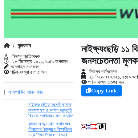
/
বান্দরবান
নাইক্ষ্যংছড়ি ১১ ব
নিজস্ব প্রতিবেদক
জনসচেতনতা মূলক 
২৮ ডিসেম্বর ২০২১, ৯:৫৯ অপরাহ্ণ
অনলাইন সংস্করণ
নিজস্ব প্রতিবেদক
পাঠক সংখ্যা ৫৩৭৫ জন
২৮ ডিসেম্বর ২০২১, ৯:৫৯ অপ
পাঠক সংখ্যা ৫৩৭৫ জন
Copy Link
এ সম্পর্কিত আরও খবর
নাইক্ষ্যংছড়িতে বহুমুখী দুর্যোগ
ব্যবস্থাপনা ও আগাম প্রস্তুতি
বিষয়ক মতবিনিময় সভা অনুষ্ঠিত
বান্দরবানে অ্যাপেক্স ক্লাব অব
নীলাচলের উদ্যোগে শিক্ষার্থীদের
মাঝে শিক্ষা উপকরণ বিতরণ