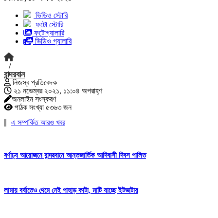
ভিডিও স্টোরি
ফটো স্টোরি
ফটোগ্যালারি
ভিডিও গ্যালারি
/
বান্দরবান
নিজস্ব প্রতিবেদক
২১ নভেম্বর ২০২১, ১১:০৪ অপরাহ্ণ
অনলাইন সংস্করণ
পাঠক সংখ্যা ৫৩৬৩ জন
এ সম্পর্কিত আরও খবর
বর্ণাঢ্য আয়োজনে বান্দরবানে আন্তজার্তিক আদিবাসী দিবস পালিত
লামায় বর্ষাতেও থেমে নেই পাহাড় কাটা, মাটি যাচ্ছে ইটভাটায়