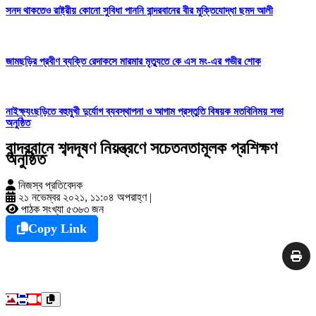
সনদ থাকতেও রাষ্ট্রীয় কোনো সুবিধা পাননি বান্দরবানের বীর মুক্তিযোদ্ধা ছমদ আলী
জামছড়ির প্রবীণ ব্যক্তি রেদাকসে মারমার মৃত্যুতে কে এস মং-এর গভীর শোক
নাইক্ষ্যংছড়িতে বহুমুখী দুর্যোগ ব্যবস্থাপনা ও আগাম প্রস্তুতি বিষয়ক মতবিনিময় সভা
অনুষ্ঠিত
বান্দরবানে শব্দদূষণ নিয়ন্ত্রণে সচেতনতামূলক প্রশিক্ষণ
অনুষ্ঠিত
নিজস্ব প্রতিবেদক
২১ নভেম্বর ২০২১, ১১:০৪ অপরাহ্ণ
|
পাঠক সংখ্যা ৫৩৬৩ জন
Copy Link