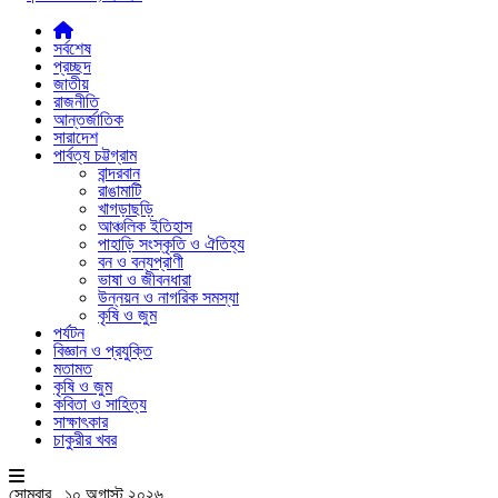
সর্বশেষ
প্রচ্ছদ
জাতীয়
রাজনীতি
আন্তর্জাতিক
সারাদেশ
পার্বত্য চট্টগ্রাম
বান্দরবান
রাঙামাটি
খাগড়াছড়ি
আঞ্চলিক ইতিহাস
পাহাড়ি সংস্কৃতি ও ঐতিহ্য
বন ও বন্যপ্রাণী
ভাষা ও জীবনধারা
উন্নয়ন ও নাগরিক সমস্যা
কৃষি ও জুম
পর্যটন
বিজ্ঞান ও প্রযুক্তি
মতামত
কৃষি ও জুম
কবিতা ও সাহিত্য
সাক্ষাৎকার
চাকুরীর খবর
সোমবার , ১০ অগাস্ট ২০২৬