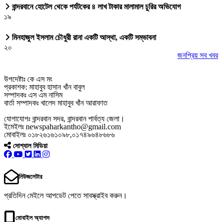
বান্দরবানে হোটেল থেকে পর্যটকের ৪ লাখ টাকার মালামাল চুরির অভিযোগ
১৯
মিনহাজুল ইসলাম চৌধুরী রানা একটি আস্থা, একটি সম্ভাবনা
২০
জনপ্রিয় সব খবর
উপদেষ্টাঃ কে এস মং
প্রকাশক: মাহাবুব হাসান খাঁন বাবুল
সম্পাদকঃ এস এম নাসিম
বার্তা সম্পাদকঃ খালেদ মাহাবুব খাঁন আরাফাত
যোগাযোগঃ বান্দরবান সদর, বান্দরবান পার্বত্য জেলা।
ইমেইলঃ newspaharkantho@gmail.com
মোবাইলঃ ০১৮২৬১৬১০৯৮,০১৭৪৯৬৪৮৬৮৬
সোশ্যাল মিডিয়া
নিউজলেটার
প্রতিদিন মেইলে আপডেট পেতে সাবস্ক্রাইব করুন।
মোবাইল অ্যাপস