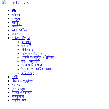
| ৭ অগাস্ট, ২০২৬
সর্বশেষ
প্রচ্ছদ
জাতীয়
রাজনীতি
আন্তর্জাতিক
সারাদেশ
পার্বত্য চট্টগ্রাম
বান্দরবান
রাঙামাটি
খাগড়াছড়ি
আঞ্চলিক ইতিহাস
পাহাড়ি সংস্কৃতি ও ঐতিহ্য
বন ও বন্যপ্রাণী
ভাষা ও জীবনধারা
উন্নয়ন ও নাগরিক সমস্যা
কৃষি ও জুম
পর্যটন
বিজ্ঞান ও প্রযুক্তি
মতামত
কৃষি ও জুম
কবিতা ও সাহিত্য
সাক্ষাৎকার
চাকুরীর খবর