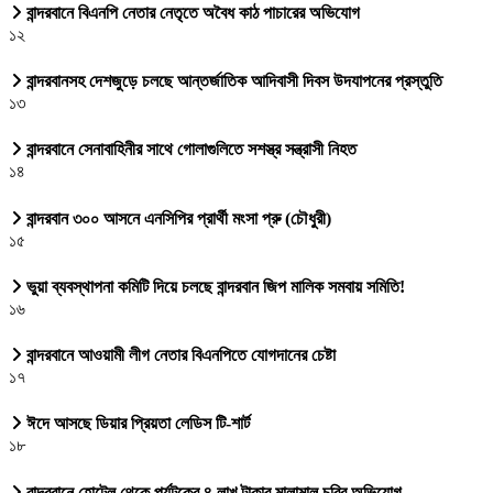
বান্দরবানে বিএনপি নেতার নেতৃতে অবৈধ কাঠ পাচারের অভিযোগ
১২
বান্দরবানসহ দেশজুড়ে চলছে আন্তর্জাতিক আদিবাসী দিবস উদযাপনের প্রস্তুতি
১৩
বান্দরবানে সেনাবাহিনীর সাথে গোলাগুলিতে সশস্ত্র সন্ত্রাসী নিহত
১৪
বান্দরবান ৩০০ আসনে এনসিপির প্রার্থী মংসা প্রু (চৌধুরী)
১৫
ভুয়া ব্যবস্থাপনা কমিটি দিয়ে চলছে বান্দরবান জিপ মালিক সমবায় সমিতি!
১৬
বান্দরবানে আওয়ামী লীগ নেতার বিএনপিতে যোগদানের চেষ্টা
১৭
ঈদে আসছে ডিয়ার প্রিয়তা লেডিস টি-শার্ট
১৮
বান্দরবানে হোটেল থেকে পর্যটকের ৪ লাখ টাকার মালামাল চুরির অভিযোগ