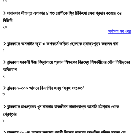
১৯
মায়ানমার সীমান্ত এলাকার ৬’শত রোগীকে ফ্রি চিকিৎসা সেবা প্রদান করেছে ৩৪
বিজিবি
২০
সর্বশেষ সব খবর
বান্দরবানে অনলাইন জুয়া ও অপকর্মে জড়িত ছেলেকে ত্যাজ্যপুত্র করলেন বাবা
১
বান্দরবান সরকারী উচ্চ বিদ্যালায়ে প্রধান শিক্ষকের বিরুদ্ধে শিক্ষার্থীদের যৌন নিপীড়নের
অভিযোগ
২
বান্দরবান–৩০০ আসনে বিএনপির জন্য ‘সবুজ সংকেত’
৩
বান্দরবানে চাঞ্চল্যকর খুন মামলায় যাবজ্জীবন সাজাপ্রাপ্ত আসামি চট্টগ্রাম থেকে
গ্রেপ্তার
৪
বান্দরবান ৩০০নং আসনে স্বতন্ত্র প্রার্থী হিসেবে লড়বেন আঞ্চলিক পরিষদ সদস্য কে