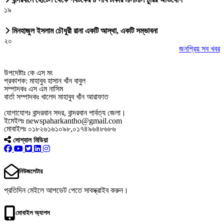
১৯
মিনহাজুল ইসলাম চৌধুরী রানা একটি আস্থা, একটি সম্ভাবনা
২০
জনপ্রিয় সব খবর
উপদেষ্টাঃ কে এস মং
প্রকাশক: মাহাবুব হাসান খাঁন বাবুল
সম্পাদকঃ এস এম নাসিম
বার্তা সম্পাদকঃ খালেদ মাহাবুব খাঁন আরাফাত
যোগাযোগঃ বান্দরবান সদর, বান্দরবান পার্বত্য জেলা।
ইমেইলঃ newspaharkantho@gmail.com
মোবাইলঃ ০১৮২৬১৬১০৯৮,০১৭৪৯৬৪৮৬৮৬
সোশ্যাল মিডিয়া
নিউজলেটার
প্রতিদিন মেইলে আপডেট পেতে সাবস্ক্রাইব করুন।
মোবাইল অ্যাপস