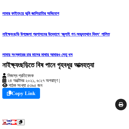
লামার ফাইতংয়ে ভূমি জালিয়াতির অভিযোগ
নাইক্ষ্যংছড়ি উপজেলা প্রশাসনের উদ্যোগে ‘জুলাই গণ-অভ্যুত্থান দিবস’ পালিত
লামায় সংস্কারের চার মাসের মাথায় আবারও সেতু ধস
নাইক্ষ্যংছড়িতে বিষ পানে গৃহবধূর আত্মহত্যা
নিজস্ব প্রতিবেদক
২৪ অক্টোবর ২০২১, ৬:২৭ অপরাহ্ণ
|
পাঠক সংখ্যা ৫৩৯৫ জন
Copy Link