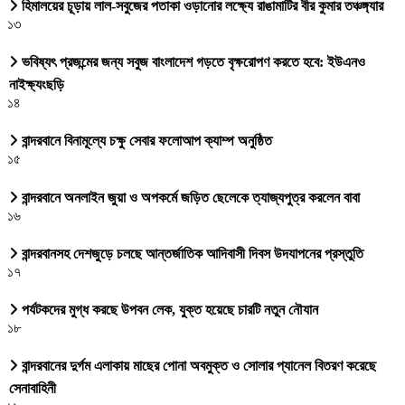
হিমালয়ের চূড়ায় লাল-সবুজের পতাকা ওড়ানোর লক্ষ্যে রাঙামাটির বীর কুমার তঞ্চঙ্গ্যার
১৩
ভবিষ্যৎ প্রজন্মের জন্য সবুজ বাংলাদেশ গড়তে বৃক্ষরোপণ করতে হবে: ইউএনও
নাইক্ষ্যংছড়ি
১৪
বান্দরবানে বিনামূল্যে চক্ষু সেবার ফলোআপ ক্যাম্প অনুষ্ঠিত
১৫
বান্দরবানে অনলাইন জুয়া ও অপকর্মে জড়িত ছেলেকে ত্যাজ্যপুত্র করলেন বাবা
১৬
বান্দরবানসহ দেশজুড়ে চলছে আন্তর্জাতিক আদিবাসী দিবস উদযাপনের প্রস্তুতি
১৭
পর্যটকদের মুগ্ধ করছে উপবন লেক, যুক্ত হয়েছে চারটি নতুন নৌযান
১৮
বান্দরবানের দুর্গম এলাকায় মাছের পোনা অবমুক্ত ও সোলার প্যানেল বিতরণ করেছে
সেনাবাহিনী