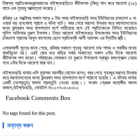
নিজস্ব প্রতিবেদকঃবান্দরবানের নাইক্ষ্যংছড়িতে কীটনাশক (বিষ) পান করে আয়েশা (২৫)
নামে এক গৃহবধূ আত্মহত্যা করেছে।
রবিবার ২৪ অক্টোবর সকাল সাড়ে ৮ টায় সময় নাইক্ষ্যংছড়ি সদর ইউনিয়নের চাকঢালা ৬ নং
ওয়ার্ড বড় ছনখোলা গ্রামে এ ঘটনা ঘটে। খবর পেয়ে মরদেহ উদ্ধার করে ময়নাতদন্তের
জন্য বান্দরবান সদর হাসপাতাল মর্গে পাঠিয়েছে বলে এই প্রতিবেদকে নিশ্চিত করেছেন
পুলিশ অফিসার নুরুল ইসলাম। নিহত আয়েশা নাইক্ষ্যংছড় উপজেলার সদর ইউনিয়নের
চাকঢালা গ্রামের আবুল কাসেমের ছেলে প্রতিবন্ধী আলী আহম্মদ এর দ্বিতীয় স্ত্রী।
এলাকাবাসী সূত্রে জানা গেছে, রবিবার সকালে গৃহবধূ আয়েশা তার শাশুর ও স্বামীর মধ্যে
বাকবিতন্ডা হয়। এরই জের ধরে বাড়ির সবার অজান্তে সকাল ৮টার দিকে আয়েশা
কীটনাশক পান করেন। পরিবারের লোকজন তা বুঝতে উপজেলা স্বাস্থ্য কমপ্লেক্সে নেয়ার
পথে ৮টার দিকে আয়েশা মারা যান।
নাইক্ষ্যংছড়ি থানার ওসি মুহাম্মদ আলমীর হোসেন বলেন, খবর পেয়ে গৃহবধূর মরদেহ উদ্ধার
করে ময়নাতদন্তের জন্য বান্দরবান সদর হাসপাতাল মর্গে পাঠানো হয়েছে। এ ঘটনায় থানায়
একটি (অপমৃত্যু) মামলা প্রস্তুতি নেওয়া হচ্ছে।। সংবাদ প্রেরক জাহাঙ্গীর আলম
কাজল,নাইক্ষ্যংছড়ি, মোবাইল নং০১৭৭০৫২৯৩২২
Facebook Comments Box
No tags found for this post.
মন্তব্য করুন