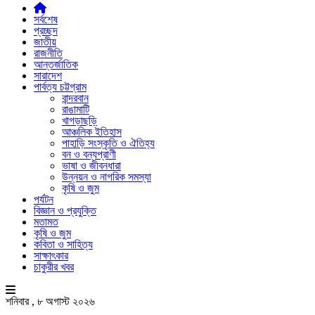
সর্বশেষ
প্রচ্ছদ
জাতীয়
রাজনীতি
আন্তর্জাতিক
সারাদেশ
পার্বত্য চট্টগ্রাম
বান্দরবান
রাঙামাটি
খাগড়াছড়ি
আঞ্চলিক ইতিহাস
পাহাড়ি সংস্কৃতি ও ঐতিহ্য
বন ও বন্যপ্রাণী
ভাষা ও জীবনধারা
উন্নয়ন ও নাগরিক সমস্যা
কৃষি ও জুম
পর্যটন
বিজ্ঞান ও প্রযুক্তি
মতামত
কৃষি ও জুম
কবিতা ও সাহিত্য
সাক্ষাৎকার
চাকুরীর খবর
শনিবার , ৮ অগাস্ট ২০২৬