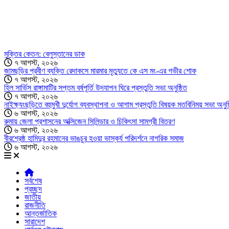
মুক্তির কেতন: বেলুস্তানের ডাক
৭ আগস্ট, ২০২৬
জামছড়ির প্রবীণ ব্যক্তি রেদাকসে মারমার মৃত্যুতে কে এস মং-এর গভীর শোক
৭ আগস্ট, ২০২৬
হিল সার্ভিস রাঙ্গামাটির সপ্তম বর্ষপূর্তি উদযাপন ঘিরে প্রস্তুতি সভা অনুষ্ঠিত
৭ আগস্ট, ২০২৬
নাইক্ষ্যংছড়িতে বহুমুখী দুর্যোগ ব্যবস্থাপনা ও আগাম প্রস্তুতি বিষয়ক মতবিনিময় সভা অনুষ্
৬ আগস্ট, ২০২৬
রুমায় জেলা প্রশাসনের অক্সিজেন সিলিন্ডার ও চিকিৎসা সামগ্রী বিতরণ
৬ আগস্ট, ২০২৬
বীরশ্রেষ্ঠ হামিদুর রহমানের ভাঙচুর হওয়া ভাস্কর্য পরিদর্শনে নাগরিক সমাজ
৬ আগস্ট, ২০২৬
সর্বশেষ
প্রচ্ছদ
জাতীয়
রাজনীতি
আন্তর্জাতিক
সারাদেশ