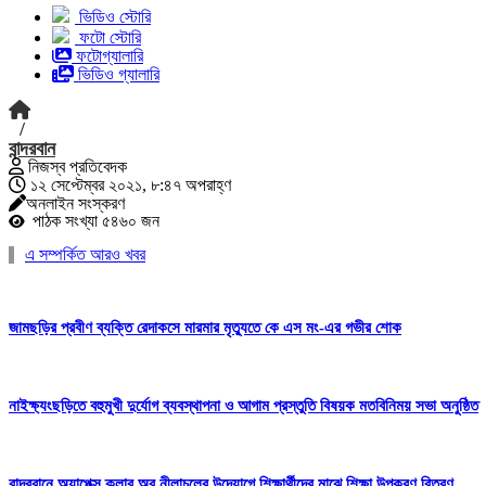
ভিডিও স্টোরি
ফটো স্টোরি
ফটোগ্যালারি
ভিডিও গ্যালারি
/
বান্দরবান
নিজস্ব প্রতিবেদক
১২ সেপ্টেম্বর ২০২১, ৮:৪৭ অপরাহ্ণ
অনলাইন সংস্করণ
পাঠক সংখ্যা ৫৪৬০ জন
এ সম্পর্কিত আরও খবর
জামছড়ির প্রবীণ ব্যক্তি রেদাকসে মারমার মৃত্যুতে কে এস মং-এর গভীর শোক
নাইক্ষ্যংছড়িতে বহুমুখী দুর্যোগ ব্যবস্থাপনা ও আগাম প্রস্তুতি বিষয়ক মতবিনিময় সভা অনুষ্ঠিত
বান্দরবানে অ্যাপেক্স ক্লাব অব নীলাচলের উদ্যোগে শিক্ষার্থীদের মাঝে শিক্ষা উপকরণ বিতরণ