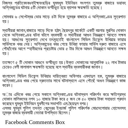
নিজস্ব প্রতিবেদকঃনাইক্ষ্যংছড়ির ঘুমমধুম ইউনিয়ন সংলগ্ন তুমব্রু বাজারে ভয়াবহ
অগ্নিকান্ডের ঘটনায় ৫টি দোকান ভস্মীভূত হয়ে ব্যাপক ক্ষয়ক্ষতি হয়েছে।
সোমবার ৬ সেপ্টেম্বর ভোর সাড়ে ৪টা দিকে তুমব্রু বাজারে এ অগ্নিকাণ্ডের সুত্রপাত
হয়।
স্থানীয়রা জানান,বাজারে সাড়ে দিকে হঠাৎ ছৈয়দনুর মার্কেটে একটি বয়লার মুরগির দোকান
থেকে অগ্নিকাণ্ডের ঘটনা ঘটলে ব্যবসায়ী ও স্থানীয়রা আগুন নিয়ন্ত্রণে আনতে সক্ষম
হয়। আগুনের সুত্রপাত দেখে তৎমূহর্তেই বাংলাদেশ সিভিল ডিফেন্স উখিয়ার ফায়ার
সার্ভিসকে খবর দেয়। অগ্নিকান্ডের খবর পেয়ে উখিয়া ফায়ার সার্ভিস দ্রুত বাজারে এসে
পৌছাঁনোর আগে স্হানীয়দের প্রচেষ্টায় ভোর ৫ টার দিকে আগুন নিয়ন্ত্রণে আনতে সক্ষম
হয়।
ততক্ষণে ৫ টি দোকান আগুনে ভস্মীভূত হয়।উক্ত দোকানের আনুমানিক ২২ লাখ টাকার
চেয়েও বেশী মালামাল ক্ষয়ক্ষতি হয়েছে বলে স্থানীয় ব্যবসায়ীকরা জানান।
বাংলাদেশ সিভিল ডিফেন্স উখিয়ার দায়িত্বরত অফিসার এমদাদুল হক, তুমব্রু বাজারে
অগ্নিকাণ্ডের খবর পেয়ে দ্রুততার সাথে ঘটনাস্থলে এসে পৌছেঁ অগুন নিয়ন্ত্রণে কাজ
করেন।
অার এদিকে খবর পেয়ে সকালে অগ্নিকাণ্ডের ঘটনাস্থল পরিদর্শন করে ক্ষতিগ্রস্থ
দোকান মালিকদের নগদ ১০ হাজার টাকা করে ৫ জন কে ৫০ হাজার টাকা সহায়তা প্রদান
করেছেন ঘুমধুম ইউনিয়ন যুবলীগের সভাপতি এম.ছৈয়দুল বশর।
এসময় ঘুমধুম পুলিশ তদন্ত কেন্দ্রের ইনচার্জ পুলিশ পরিদর্শক মোঃদেলোয়ার হোসেনসহ
তুমব্রু বাজার ব্যবসায়ী নেতারা উপস্থিত ছিলেন।
Facebook Comments Box