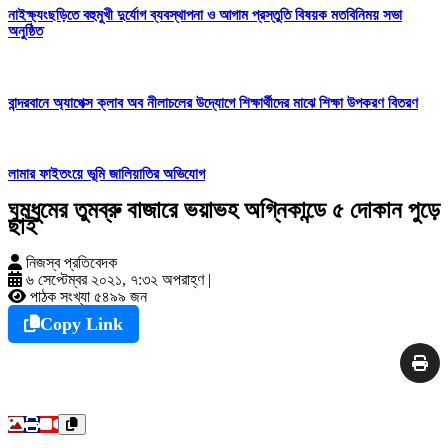
নাইক্ষ্যংছড়িতে বহুমুখী দুর্যোগ ব্যবস্থাপনা ও আগাম প্রস্তুতি বিষয়ক মতবিনিময় সভা
অনুষ্ঠিত
বান্দরবানে অ্যাপেক্স ক্লাব অব নীলাচলের উদ্যোগে শিক্ষার্থীদের মাঝে শিক্ষা উপকরণ বিতরণ
লামার ফাইতংয়ে ভূমি জালিয়াতির অভিযোগ
ঘুমধুমের তুমব্রু বাজারে ভয়াভহ অগ্নিকান্ডে ৫ দোকান পুড়ে
ছাই
নিজস্ব প্রতিবেদক
৬ সেপ্টেম্বর ২০২১, ৭:৩২ অপরাহ্ণ
|
পাঠক সংখ্যা ৫৪৯৯ জন
Copy Link