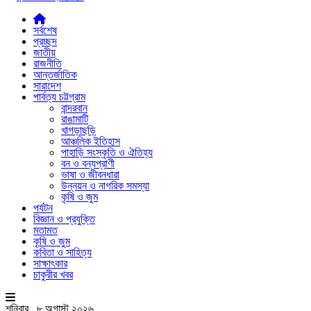
সর্বশেষ
প্রচ্ছদ
জাতীয়
রাজনীতি
আন্তর্জাতিক
সারাদেশ
পার্বত্য চট্টগ্রাম
বান্দরবান
রাঙামাটি
খাগড়াছড়ি
আঞ্চলিক ইতিহাস
পাহাড়ি সংস্কৃতি ও ঐতিহ্য
বন ও বন্যপ্রাণী
ভাষা ও জীবনধারা
উন্নয়ন ও নাগরিক সমস্যা
কৃষি ও জুম
পর্যটন
বিজ্ঞান ও প্রযুক্তি
মতামত
কৃষি ও জুম
কবিতা ও সাহিত্য
সাক্ষাৎকার
চাকুরীর খবর
শনিবার , ৮ অগাস্ট ২০২৬