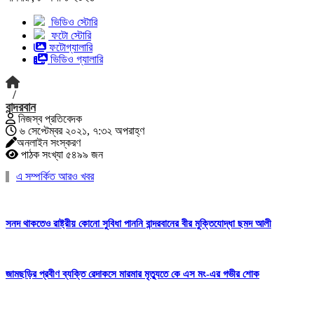
ভিডিও স্টোরি
ফটো স্টোরি
ফটোগ্যালারি
ভিডিও গ্যালারি
/
বান্দরবান
নিজস্ব প্রতিবেদক
৬ সেপ্টেম্বর ২০২১, ৭:৩২ অপরাহ্ণ
অনলাইন সংস্করণ
পাঠক সংখ্যা ৫৪৯৯ জন
এ সম্পর্কিত আরও খবর
সনদ থাকতেও রাষ্ট্রীয় কোনো সুবিধা পাননি বান্দরবানের বীর মুক্তিযোদ্ধা ছমদ আলী
জামছড়ির প্রবীণ ব্যক্তি রেদাকসে মারমার মৃত্যুতে কে এস মং-এর গভীর শোক