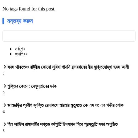
No tags found for this post.
মন্তব্য করুন
সর্বশেষ
জনপ্রিয়
সনদ থাকতেও রাষ্ট্রীয় কোনো সুবিধা পাননি বান্দরবানের বীর মুক্তিযোদ্ধা ছমদ আলী
১
মুক্তির কেতন: বেলুস্তানের ডাক
২
জামছড়ির প্রবীণ ব্যক্তি রেদাকসে মারমার মৃত্যুতে কে এস মং-এর গভীর শোক
৩
হিল সার্ভিস রাঙ্গামাটির সপ্তম বর্ষপূর্তি উদযাপন ঘিরে প্রস্তুতি সভা অনুষ্ঠিত
৪