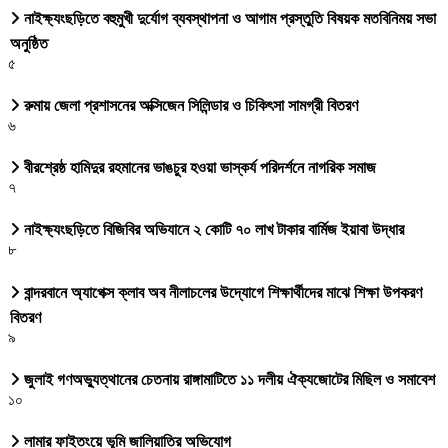
নাইক্ষ্যংছড়িতে বহুমুখী দুর্যোগ ব্যবস্থাপনা ও আগাম প্রস্তুতি বিষয়ক মতবিনিময় সভা
অনুষ্ঠিত
৫
রুমায় জেলা প্রশাসনের অক্সিজেন সিলিন্ডার ও চিকিৎসা সামগ্রী বিতরণ
৬
বীরশ্রেষ্ঠ হামিদুর রহমানের ভাঙচুর হওয়া ভাস্কর্য পরিদর্শনে নাগরিক সমাজ
৭
নাইক্ষ্যংছড়িতে বিজিবির অভিযানে ২ কোটি ৭০ লাখ টাকার বার্মিজ ইয়াবা উদ্ধার
৮
বান্দরবানে অ্যাপেক্স ক্লাব অব নীলাচলের উদ্যোগে শিক্ষার্থীদের মাঝে শিক্ষা উপকরণ
বিতরণ
৯
জুলাই গণঅভ্যুত্থানের চেতনায় রাঙ্গামাটিতে ১১ দলীয় ঐক্যজোটের মিছিল ও সমাবেশ
১০
লামার ফাইতংয়ে ভূমি জালিয়াতির অভিযোগ