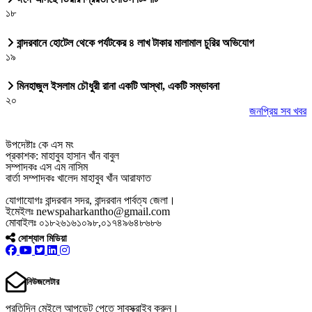
১৮
বান্দরবানে হোটেল থেকে পর্যটকের ৪ লাখ টাকার মালামাল চুরির অভিযোগ
১৯
মিনহাজুল ইসলাম চৌধুরী রানা একটি আস্থা, একটি সম্ভাবনা
২০
জনপ্রিয় সব খবর
উপদেষ্টাঃ কে এস মং
প্রকাশক: মাহাবুব হাসান খাঁন বাবুল
সম্পাদকঃ এস এম নাসিম
বার্তা সম্পাদকঃ খালেদ মাহাবুব খাঁন আরাফাত
যোগাযোগঃ বান্দরবান সদর, বান্দরবান পার্বত্য জেলা।
ইমেইলঃ newspaharkantho@gmail.com
মোবাইলঃ ০১৮২৬১৬১০৯৮,০১৭৪৯৬৪৮৬৮৬
সোশ্যাল মিডিয়া
নিউজলেটার
প্রতিদিন মেইলে আপডেট পেতে সাবস্ক্রাইব করুন।