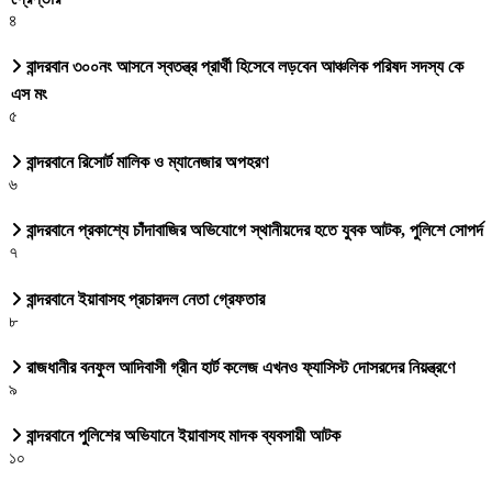
৪
বান্দরবান ৩০০নং আসনে স্বতন্ত্র প্রার্থী হিসেবে লড়বেন আঞ্চলিক পরিষদ সদস্য কে
এস মং
৫
বান্দরবানে রিসোর্ট মালিক ও ম্যানেজার অপহরণ
৬
বান্দরবানে প্রকাশ্যে চাঁদাবাজির অভিযোগে স্থানীয়দের হতে যুবক আটক, পুলিশে সোপর্দ
৭
বান্দরবানে ইয়াবাসহ প্রচারদল নেতা গ্রেফতার
৮
রাজধানীর বনফুল আদিবাসী গ্রীন হার্ট কলেজ এখনও ফ্যাসিস্ট দোসরদের নিয়ন্ত্রণে
৯
বান্দরবানে পুলিশের অভিযানে ইয়াবাসহ মাদক ব্যবসায়ী আটক
১০