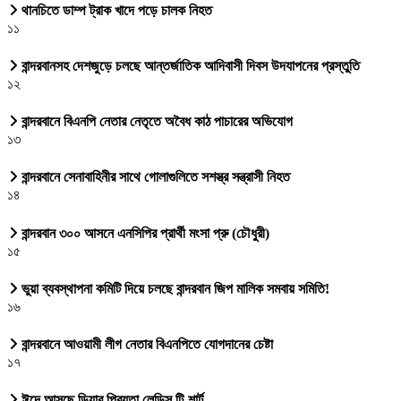
থানচিতে ডাম্প ট্রাক খাদে পড়ে চালক নিহত
১১
বান্দরবানসহ দেশজুড়ে চলছে আন্তর্জাতিক আদিবাসী দিবস উদযাপনের প্রস্তুতি
১২
বান্দরবানে বিএনপি নেতার নেতৃতে অবৈধ কাঠ পাচারের অভিযোগ
১৩
বান্দরবানে সেনাবাহিনীর সাথে গোলাগুলিতে সশস্ত্র সন্ত্রাসী নিহত
১৪
বান্দরবান ৩০০ আসনে এনসিপির প্রার্থী মংসা প্রু (চৌধুরী)
১৫
ভুয়া ব্যবস্থাপনা কমিটি দিয়ে চলছে বান্দরবান জিপ মালিক সমবায় সমিতি!
১৬
বান্দরবানে আওয়ামী লীগ নেতার বিএনপিতে যোগদানের চেষ্টা
১৭
ঈদে আসছে ডিয়ার প্রিয়তা লেডিস টি-শার্ট