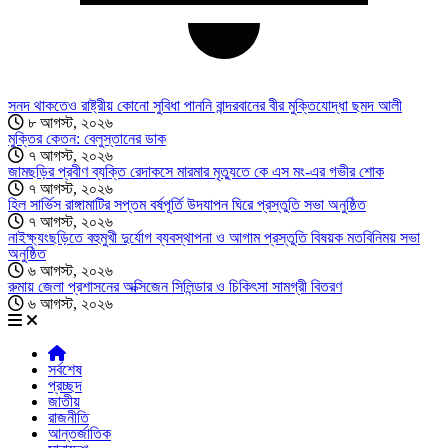
সনদ থাকতেও রাষ্ট্রীয় কোনো সুবিধা পাননি বান্দরবানের বীর মুক্তিযোদ্ধা ছমদ আলী
৮ আগস্ট, ২০২৬
মুক্তির কেতন: বেলুস্তানের ডাক
৭ আগস্ট, ২০২৬
জামছড়ির প্রবীণ ব্যক্তি রেদাকসে মারমার মৃত্যুতে কে এস মং-এর গভীর শোক
৭ আগস্ট, ২০২৬
হিল সার্ভিস রাঙ্গামাটির সপ্তম বর্ষপূর্তি উদযাপন ঘিরে প্রস্তুতি সভা অনুষ্ঠিত
৭ আগস্ট, ২০২৬
নাইক্ষ্যংছড়িতে বহুমুখী দুর্যোগ ব্যবস্থাপনা ও আগাম প্রস্তুতি বিষয়ক মতবিনিময় সভা
অনুষ্ঠিত
৬ আগস্ট, ২০২৬
রুমায় জেলা প্রশাসনের অক্সিজেন সিলিন্ডার ও চিকিৎসা সামগ্রী বিতরণ
৬ আগস্ট, ২০২৬
সর্বশেষ
প্রচ্ছদ
জাতীয়
রাজনীতি
আন্তর্জাতিক