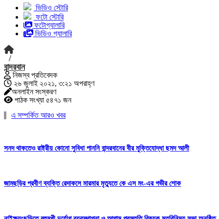
ভিডিও স্টোরি
ফটো স্টোরি
ফটোগ্যালারি
ভিডিও গ্যালারি
/
বান্দরবান
নিজস্ব প্রতিবেদক
২৬ জুলাই ২০২১, ৩:২১ অপরাহ্ণ
অনলাইন সংস্করণ
পাঠক সংখ্যা ৫৪৭১ জন
এ সম্পর্কিত আরও খবর
সনদ থাকতেও রাষ্ট্রীয় কোনো সুবিধা পাননি বান্দরবানের বীর মুক্তিযোদ্ধা ছমদ আলী
জামছড়ির প্রবীণ ব্যক্তি রেদাকসে মারমার মৃত্যুতে কে এস মং-এর গভীর শোক
নাইক্ষ্যংছড়িতে বহুমুখী দুর্যোগ ব্যবস্থাপনা ও আগাম প্রস্তুতি বিষয়ক মতবিনিময় সভা অনুষ্ঠিত