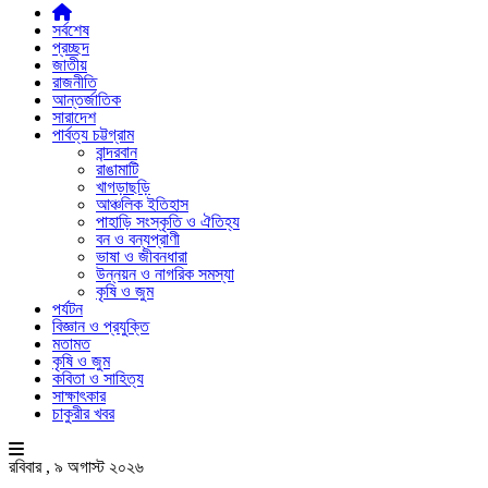
সর্বশেষ
প্রচ্ছদ
জাতীয়
রাজনীতি
আন্তর্জাতিক
সারাদেশ
পার্বত্য চট্টগ্রাম
বান্দরবান
রাঙামাটি
খাগড়াছড়ি
আঞ্চলিক ইতিহাস
পাহাড়ি সংস্কৃতি ও ঐতিহ্য
বন ও বন্যপ্রাণী
ভাষা ও জীবনধারা
উন্নয়ন ও নাগরিক সমস্যা
কৃষি ও জুম
পর্যটন
বিজ্ঞান ও প্রযুক্তি
মতামত
কৃষি ও জুম
কবিতা ও সাহিত্য
সাক্ষাৎকার
চাকুরীর খবর
রবিবার , ৯ অগাস্ট ২০২৬