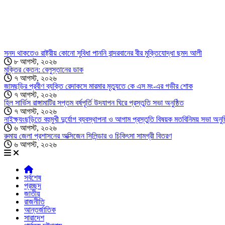
সনদ থাকতেও রাষ্ট্রীয় কোনো সুবিধা পাননি বান্দরবানের বীর মুক্তিযোদ্ধা ছমদ আলী
৮ আগস্ট, ২০২৬
মুক্তির কেতন: বেলুস্তানের ডাক
৭ আগস্ট, ২০২৬
জামছড়ির প্রবীণ ব্যক্তি রেদাকসে মারমার মৃত্যুতে কে এস মং-এর গভীর শোক
৭ আগস্ট, ২০২৬
হিল সার্ভিস রাঙ্গামাটির সপ্তম বর্ষপূর্তি উদযাপন ঘিরে প্রস্তুতি সভা অনুষ্ঠিত
৭ আগস্ট, ২০২৬
নাইক্ষ্যংছড়িতে বহুমুখী দুর্যোগ ব্যবস্থাপনা ও আগাম প্রস্তুতি বিষয়ক মতবিনিময় সভা অনুষ্
৬ আগস্ট, ২০২৬
রুমায় জেলা প্রশাসনের অক্সিজেন সিলিন্ডার ও চিকিৎসা সামগ্রী বিতরণ
৬ আগস্ট, ২০২৬
সর্বশেষ
প্রচ্ছদ
জাতীয়
রাজনীতি
আন্তর্জাতিক
সারাদেশ