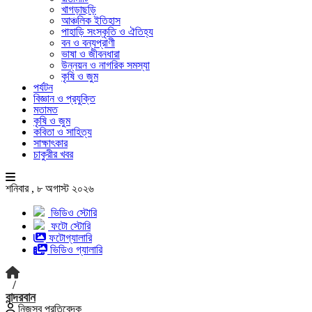
খাগড়াছড়ি
আঞ্চলিক ইতিহাস
পাহাড়ি সংস্কৃতি ও ঐতিহ্য
বন ও বন্যপ্রাণী
ভাষা ও জীবনধারা
উন্নয়ন ও নাগরিক সমস্যা
কৃষি ও জুম
পর্যটন
বিজ্ঞান ও প্রযুক্তি
মতামত
কৃষি ও জুম
কবিতা ও সাহিত্য
সাক্ষাৎকার
চাকুরীর খবর
শনিবার , ৮ অগাস্ট ২০২৬
ভিডিও স্টোরি
ফটো স্টোরি
ফটোগ্যালারি
ভিডিও গ্যালারি
/
বান্দরবান
নিজস্ব প্রতিবেদক