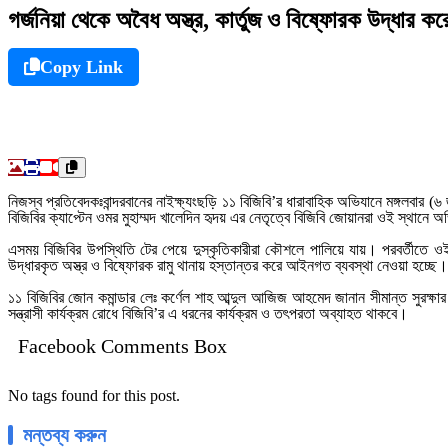
গর্জনিয়া থেকে অবৈধ অস্ত্র, কার্তুজ ও বিষ্ফোরক উদ্ধার কর
Copy Link
নিজস্ব প্রতিবেদকঃবান্দরবানের নাইক্ষ্যংছড়ি ১১ বিজিবি’র ধারাবাহিক অভিযানে মঙ্গলবার
বিজিবির ক্যাপ্টেন ওমর মুহাম্মদ খালেদিন হৃদয় এর নেতৃত্বে বিজিবি জোয়ানরা ওই স্থানে 
এসময় বিজিবির উপস্থিতি টের পেয়ে দুস্কৃতিকারীরা কৌশলে পালিয়ে যায়। পরবর্তীতে ওই 
উদ্ধারকৃত অস্ত্র ও বিষ্ফোরক রামু থানায় হস্তান্তর করে আইনগত ব্যবস্থা নেওয়া হচ্ছে।
১১ বিজিবির জোন কমান্ডার লেঃ কর্ণেল শাহ আব্দুল আজিজ আহমেদ জানান সীমান্ত সুরক্ষা
সন্ত্রাসী কার্যক্রম রোধে বিজিবি’র এ ধরনের কার্যক্রম ও তৎপরতা অব্যাহত থাকবে।
Facebook Comments Box
No tags found for this post.
মন্তব্য করুন