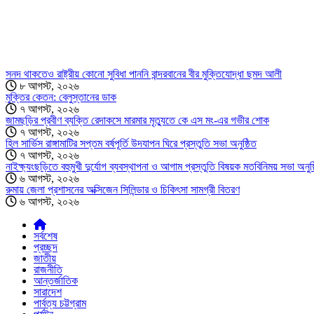
সনদ থাকতেও রাষ্ট্রীয় কোনো সুবিধা পাননি বান্দরবানের বীর মুক্তিযোদ্ধা ছমদ আলী
৮ আগস্ট, ২০২৬
মুক্তির কেতন: বেলুস্তানের ডাক
৭ আগস্ট, ২০২৬
জামছড়ির প্রবীণ ব্যক্তি রেদাকসে মারমার মৃত্যুতে কে এস মং-এর গভীর শোক
৭ আগস্ট, ২০২৬
হিল সার্ভিস রাঙ্গামাটির সপ্তম বর্ষপূর্তি উদযাপন ঘিরে প্রস্তুতি সভা অনুষ্ঠিত
৭ আগস্ট, ২০২৬
নাইক্ষ্যংছড়িতে বহুমুখী দুর্যোগ ব্যবস্থাপনা ও আগাম প্রস্তুতি বিষয়ক মতবিনিময় সভা অনুষ্
৬ আগস্ট, ২০২৬
রুমায় জেলা প্রশাসনের অক্সিজেন সিলিন্ডার ও চিকিৎসা সামগ্রী বিতরণ
৬ আগস্ট, ২০২৬
সর্বশেষ
প্রচ্ছদ
জাতীয়
রাজনীতি
আন্তর্জাতিক
সারাদেশ
পার্বত্য চট্টগ্রাম