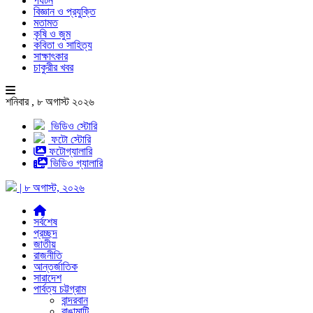
পর্যটন
বিজ্ঞান ও প্রযুক্তি
মতামত
কৃষি ও জুম
কবিতা ও সাহিত্য
সাক্ষাৎকার
চাকুরীর খবর
শনিবার , ৮ অগাস্ট ২০২৬
ভিডিও স্টোরি
ফটো স্টোরি
ফটোগ্যালারি
ভিডিও গ্যালারি
| ৮ অগাস্ট, ২০২৬
সর্বশেষ
প্রচ্ছদ
জাতীয়
রাজনীতি
আন্তর্জাতিক
সারাদেশ
পার্বত্য চট্টগ্রাম
বান্দরবান
রাঙামাটি