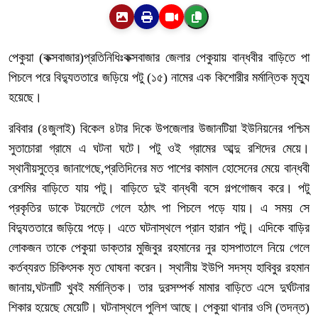
পেকুয়া (কক্সবাজার)প্রতিনিধিঃকক্সবাজার জেলার পেকুয়ায় বান্ধবীর বাড়িতে পা
পিচলে পরে বিদ্যুততারে জড়িয়ে পটু (১৫) নামের এক কিশোরীর মর্মান্তিক মৃত্যু
হয়েছে।
রবিবার (৪জুলাই) বিকেল ৪টার দিকে উপজেলার উজানটিয়া ইউনিয়নের পশ্চিম
সুতাচোরা গ্রামে এ ঘটনা ঘটে। পটু ওই গ্রামের আব্দু রশিদের মেয়ে।
স্থানীয়সুত্রে জানাগেছে,প্রতিদিনের মত পাশের কামাল হোসেনের মেয়ে বান্ধবী
রেশমির বাড়িতে যায় পটু। বাড়িতে দুই বান্ধবী বসে গল্পগোজব করে। পটু
প্রকৃতির ডাকে টয়লেটে গেলে হঠাৎ পা পিচলে পড়ে যায়। এ সময় সে
বিদ্যুততারে জড়িয়ে পড়ে। এতে ঘটনাস্থলে প্রান হারান পটু। এদিকে বাড়ির
লোকজন তাকে পেকুয়া ডাক্তার মুজিবুর রহমানের নুর হাসপাতালে নিয়ে গেলে
কর্তব্যরত চিকিৎসক মৃত ঘোষনা করেন। স্থানীয় ইউপি সদস্য হাবিবুর রহমান
জানায়,ঘটনাটি খুবই মর্মান্তিক। তার দুরসম্পর্ক মামার বাড়িতে এসে দুর্ঘটনার
শিকার হয়েছে মেয়েটি। ঘটনাস্থলে পুলিশ আছে। পেকুয়া থানার ওসি (তদন্ত)