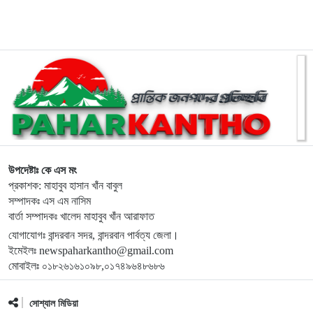
৯
হিমালয়ের চূড়ায় লাল-সবুজের পতাকা ওড়ানোর লক্ষ্যে রাঙামাটির বীর
কুমার তঞ্চঙ্গ্যার
১০
ভবিষ্যৎ প্রজন্মের জন্য সবুজ বাংলাদেশ গড়তে বৃক্ষরোপণ করতে হবে:
ইউএনও নাইক্ষ্যংছড়ি
১১
বান্দরবানে বিনামূল্যে চক্ষু সেবার ফলোআপ ক্যাম্প অনুষ্ঠিত
উপদেষ্টাঃ কে এস মং
প্রকাশক: মাহাবুব হাসান খাঁন বাবুল
১২
বান্দরবানে অনলাইন জুয়া ও অপকর্মে জড়িত ছেলেকে ত্যাজ্যপুত্র
সম্পাদকঃ এস এম নাসিম
বার্তা সম্পাদকঃ খালেদ মাহাবুব খাঁন আরাফাত
করলেন বাবা
যোগাযোগঃ বান্দরবান সদর, বান্দরবান পার্বত্য জেলা।
ইমেইলঃ newspaharkantho@gmail.com
১৩
বান্দরবানসহ দেশজুড়ে চলছে আন্তর্জাতিক আদিবাসী দিবস উদযাপনের
মোবাইলঃ ০১৮২৬১৬১০৯৮,০১৭৪৯৬৪৮৬৮৬
প্রস্তুতি
সোশ্যাল মিডিয়া
পর্যটকদের মুগ্ধ করছে উপবন লেক, যুক্ত হয়েছে চারটি নতুন নৌযান