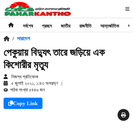
সর্বশেষ
প্রচ্ছদ
জাতীয়
রাজনীতি
আন্তর্জাতিক
সা
/
সারাদেশ
পেকুয়ায় বিদ্যুৎ তারে জড়িয়ে এক
কিশোরীর মৃত্যু
নিজস্ব প্রতিবেদক
৫ জুলাই ২০২১, ১:৪৩ অপরাহ্ণ
|
পাঠক সংখ্যা ৫৪৪৬ জন
Copy Link