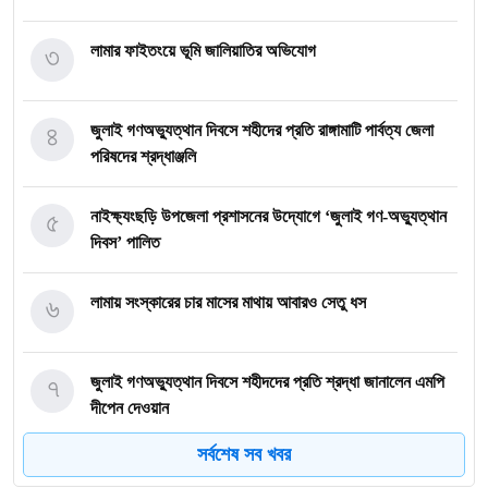
৩
লামার ফাইতংয়ে ভূমি জালিয়াতির অভিযোগ
৪
জুলাই গণঅভ্যুত্থান দিবসে শহীদের প্রতি রাঙ্গামাটি পার্বত্য জেলা
পরিষদের শ্রদ্ধাঞ্জলি
৫
নাইক্ষ্যংছড়ি উপজেলা প্রশাসনের উদ্যোগে ‘জুলাই গণ-অভ্যুত্থান
দিবস’ পালিত
৬
লামায় সংস্কারের চার মাসের মাথায় আবারও সেতু ধস
৭
জুলাই গণঅভ্যুত্থান দিবসে শহীদদের প্রতি শ্রদ্ধা জানালেন এমপি
দীপেন দেওয়ান
সর্বশেষ সব খবর
৮
রামুর কচ্ছপিয়ায় ১১ বিজিবির অভিযানে ইয়াবা ও মদ উদ্ধার আটক–১