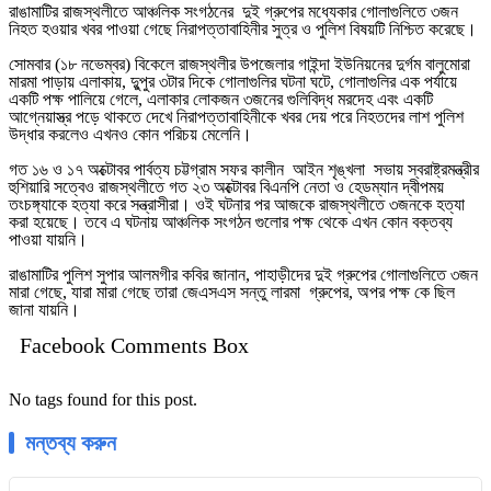
রাঙামাটির রাজস্থলীতে আঞ্চলিক সংগঠনের দুই গ্রুপের মধ্যেকার গোলাগুলিতে ৩জন
নিহত হওয়ার খবর পাওয়া গেছে নিরাপত্তাবাহিনীর সুত্র ও পুলিশ বিষয়টি নিশ্চিত করেছে।
সোমবার (১৮ নভেম্বর) বিকেলে রাজস্থলীর উপজেলার গাইন্দা ইউনিয়নের দুর্গম বালুমোরা
মারমা পাড়ায় এলাকায়, দুুপুর ৩টার দিকে গোলাগুলির ঘটনা ঘটে, গোলাগুলির এক পর্যায়ে
একটি পক্ষ পালিয়ে গেলে, এলাকার লোকজন ৩জনের গুলিবিদ্ধ মরদেহ এবং একটি
আগ্নেয়াস্ত্র পড়ে থাকতে দেখে নিরাপত্তাবাহিনীকে খবর দেয় পরে নিহতদের লাশ পুলিশ
উদ্ধার করলেও এখনও কোন পরিচয় মেলেনি।
গত ১৬ ও ১৭ অক্টোবর পার্বত্য চট্টগ্রাম সফর কালীন আইন শৃঙ্খলা সভায় স্বরাষ্ট্রমন্ত্রীর
হুশিয়ারি সত্বেও রাজস্থলীতে গত ২৩ অক্টোবর বিএনপি নেতা ও হেডম্যান দ্বীপময়
তংচঙ্গ্যাকে হত্যা করে সন্ত্রাসীরা। ওই ঘটনার পর আজকে রাজস্থলীতে ৩জনকে হত্যা
করা হয়েছে। তবে এ ঘটনায় আঞ্চলিক সংগঠন গুলোর পক্ষ থেকে এখন কোন বক্তব্য
পাওয়া যায়নি।
রাঙামাটির পুলিশ সুপার আলমগীর কবির জানান, পাহাড়ীদের দুই গ্রুপের গোলাগুলিতে ৩জন
মারা গেছে, যারা মারা গেছে তারা জেএসএস সন্তু লারমা গ্রুপের, অপর পক্ষ কে ছিল
জানা যায়নি।
Facebook Comments Box
No tags found for this post.
মন্তব্য করুন