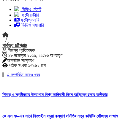
ভিডিও স্টোরি
ফটো স্টোরি
ফটোগ্যালারি
ভিডিও গ্যালারি
/
পার্বত্য চট্টগ্রাম
নিজস্ব প্রতিবেদক
১৮ নভেম্বর ২০১৯, ১১:২৩ অপরাহ্ণ
অনলাইন সংস্করণ
পাঠক সংখ্যা ১৭৯৬২ জন
এ সম্পর্কিত আরও খবর
শিকড় ও স্বকীয়তার উদযাপনে বিশ্ব আদিবাসী দিবস অস্তিত্ব রক্ষার অঙ্গীকার
কে এস মং–এর সাথে বিত্তহীন বড়ুয়া কল্যাণ সমিতির নতুন কমিটির সৌজন্য সাক্ষাৎ