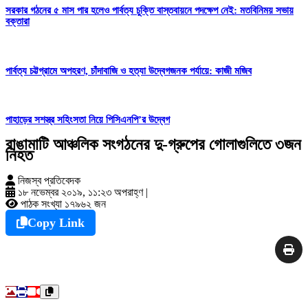
সরকার গঠনের ৫ মাস পার হলেও পার্বত্য চুক্তি বাস্তবায়নে পদক্ষেপ নেই: মতবিনিময় সভায়
বক্তারা
পার্বত্য চট্টগ্রামে অপহরণ, চাঁদাবাজি ও হত্যা উদ্বেগজনক পর্যায়ে: কাজী মজিব
পাহাড়ের সশস্ত্র সহিংসতা নিয়ে পিসিএনপি’র উদ্বেগ
রাঙামাটি আঞ্চলিক সংগঠনের দু-গ্রুপের গোলাগুলিতে ৩জন
নিহত
নিজস্ব প্রতিবেদক
১৮ নভেম্বর ২০১৯, ১১:২৩ অপরাহ্ণ
|
পাঠক সংখ্যা ১৭৯৬২ জন
Copy Link