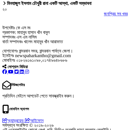
মিনহাজুল ইসলাম চৌধুরী রানা একটি আস্থা, একটি সম্ভাবনা
২০
জনপ্রিয় সব খবর
উপদেষ্টাঃ কে এস মং
প্রকাশক: মাহাবুব হাসান খাঁন বাবুল
সম্পাদকঃ এস এম নাসিম
বার্তা সম্পাদকঃ খালেদ মাহাবুব খাঁন আরাফাত
যোগাযোগঃ বান্দরবান সদর, বান্দরবান পার্বত্য জেলা।
ইমেইলঃ newspaharkantho@gmail.com
মোবাইলঃ ০১৮২৬১৬১০৯৮,০১৭৪৯৬৪৮৬৮৬
সোশ্যাল মিডিয়া
নিউজলেটার
প্রতিদিন মেইলে আপডেট পেতে সাবস্ক্রাইব করুন।
মোবাইল অ্যাপস
অ্যান্ড্রয়েড
আইফোন
সর্বস্বত্ব সংরক্ষিত © ২০১৯-২০২৬
এই ওয়েবসাইটের কোনো লেখা, ছবি, ভিডিও অনুমতি ছাড়া ব্যবহার বেআইনি।