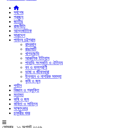
সর্বশেষ
প্রচ্ছদ
জাতীয়
রাজনীতি
আন্তর্জাতিক
সারাদেশ
পার্বত্য চট্টগ্রাম
বান্দরবান
রাঙামাটি
খাগড়াছড়ি
আঞ্চলিক ইতিহাস
পাহাড়ি সংস্কৃতি ও ঐতিহ্য
বন ও বন্যপ্রাণী
ভাষা ও জীবনধারা
উন্নয়ন ও নাগরিক সমস্যা
কৃষি ও জুম
পর্যটন
বিজ্ঞান ও প্রযুক্তি
মতামত
কৃষি ও জুম
কবিতা ও সাহিত্য
সাক্ষাৎকার
চাকুরীর খবর
সোমবার , ১০ অগাস্ট ২০২৬