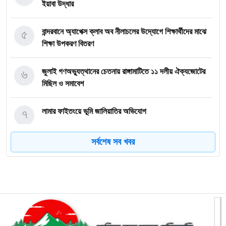
ইয়াবা উদ্ধার
৫
বান্দরবানে অ্যাপেক্স ক্লাব অব নীলাচলের উদ্যোগে শিক্ষার্থীদের মাঝে
শিক্ষা উপকরণ বিতরণ
৬
জুলাই গণঅভ্যুত্থানের চেতনায় রাঙ্গামাটিতে ১১ দলীয় ঐক্যজোটের
মিছিল ও সমাবেশ
৭
লামার ফাইতংয়ে ভূমি জালিয়াতির অভিযোগ
সর্বশেষ সব খবর
৮
জুলাই গণঅভ্যুত্থান দিবসে শহীদের প্রতি রাঙ্গামাটি পার্বত্য জেলা
পরিষদের শ্রদ্ধাঞ্জলি
৯
নাইক্ষ্যংছড়ি উপজেলা প্রশাসনের উদ্যোগে ‘জুলাই গণ-অভ্যুত্থান
দিবস’ পালিত