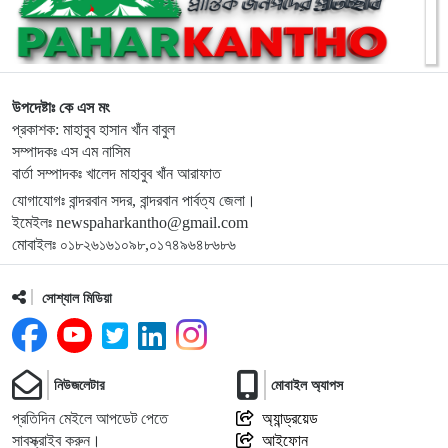
১০
লামায় সংস্কারের চার মাসের মাথায় আবারও সেতু ধস
১১
জুলাই গণঅভ্যুত্থান দিবসে শহীদদের প্রতি শ্রদ্ধা জানালেন এমপি
দীপেন দেওয়ান
উপদেষ্টাঃ কে এস মং
প্রকাশক: মাহাবুব হাসান খাঁন বাবুল
সম্পাদকঃ এস এম নাসিম
১২
রামুর কচ্ছপিয়ায় ১১ বিজিবির অভিযানে ইয়াবা ও মদ উদ্ধার আটক–১
বার্তা সম্পাদকঃ খালেদ মাহাবুব খাঁন আরাফাত
যোগাযোগঃ বান্দরবান সদর, বান্দরবান পার্বত্য জেলা।
ইমেইলঃ newspaharkantho@gmail.com
১৩
হিমালয়ের চূড়ায় লাল-সবুজের পতাকা ওড়ানোর লক্ষ্যে রাঙামাটির বীর
মোবাইলঃ ০১৮২৬১৬১০৯৮,০১৭৪৯৬৪৮৬৮৬
কুমার তঞ্চঙ্গ্যার
সোশ্যাল মিডিয়া
১৪
ভবিষ্যৎ প্রজন্মের জন্য সবুজ বাংলাদেশ গড়তে বৃক্ষরোপণ করতে হবে:
ইউএনও নাইক্ষ্যংছড়ি
নিউজলেটার
মোবাইল অ্যাপস
১৫
বান্দরবানে বিনামূল্যে চক্ষু সেবার ফলোআপ ক্যাম্প অনুষ্ঠিত
প্রতিদিন মেইলে আপডেট পেতে
অ্যান্ড্রয়েড
সাবস্ক্রাইব করুন।
আইফোন