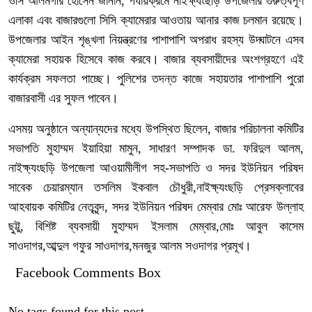
ওসি আলমগীর হোসেন জানান, পর্যায়ক্রমে নাইক্ষ্যংছড়ি উপজেলার গুরুত্বপূর্ণ
এলাকা এবং বাজারগুলো সিসি ক্যামেরার আওতায় আনার কাজ চলমান রয়েছে।
উপজেলার আইন শৃঙ্খলা নিয়ন্ত্রণের পাশাপাশি অপরাধ রহস্য উদ্ঘাটনে এসব
ক্যামেরা সহায়ক হিসেবে কাজ করবে। বাজার ব্যবসায়ীদের অংশগ্রহণে এই
কার্যক্রম সফলতা পাচ্ছে। পুলিশের তদন্ত কাজে সহায়তার পাশাপাশি পুরো
বাজারবাসী এর সুফল পাবেন।
এসময় অনুষ্ঠানে অন্যান্যদের মধ্যে উপস্থিত ছিলেন, বাজার পরিচালনা কমিটির
সভাপতি মুহাম্মদ ইয়াহিয়া মামুন, সাধারণ সম্পাদক ডা. ফরিদুল আলম,
নাইক্ষ্যংছড়ি উপজেলা আওয়ামীলীগ সহ-সভাপতি ও সদর ইউনিয়ন পরিষদ
সাবেক চেয়ারম্যান তসলিম ইকবাল চৌধুরী,নাইক্ষ্যংছড়ি প্রেসক্লাবের
আহবায়ক কমিটির নেতৃবৃন্দ, সদর ইউনিয়ন পরিষদ মেম্বার মোঃ আরেফ উল্লাহ
ছুট্টু, বিশিষ্ট ব্যবসায়ী মুহাম্মদ ইসলাম মেম্বার,মোঃ আবুল কাসেম
সাওদাগর,আব্দুল গফুর সাওদাগর,মনজুর আলম সওদাগর প্রমূখ।
Facebook Comments Box
No tags found for this post.