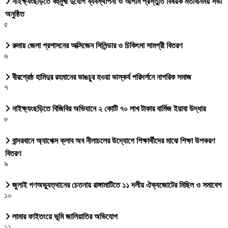
নাইক্ষ্যংছড়িতে বহুমুখী দুর্যোগ ব্যবস্থাপনা ও আগাম প্রস্তুতি বিষয়ক মতবিনিময় সভা
অনুষ্ঠিত
৫
রুমায় জেলা প্রশাসনের অক্সিজেন সিলিন্ডার ও চিকিৎসা সামগ্রী বিতরণ
৬
বীরশ্রেষ্ঠ হামিদুর রহমানের ভাঙচুর হওয়া ভাস্কর্য পরিদর্শনে নাগরিক সমাজ
৭
নাইক্ষ্যংছড়িতে বিজিবির অভিযানে ২ কোটি ৭০ লাখ টাকার বার্মিজ ইয়াবা উদ্ধার
৮
বান্দরবানে অ্যাপেক্স ক্লাব অব নীলাচলের উদ্যোগে শিক্ষার্থীদের মাঝে শিক্ষা উপকরণ
বিতরণ
৯
জুলাই গণঅভ্যুত্থানের চেতনায় রাঙ্গামাটিতে ১১ দলীয় ঐক্যজোটের মিছিল ও সমাবেশ
১০
লামার ফাইতংয়ে ভূমি জালিয়াতির অভিযোগ
১১