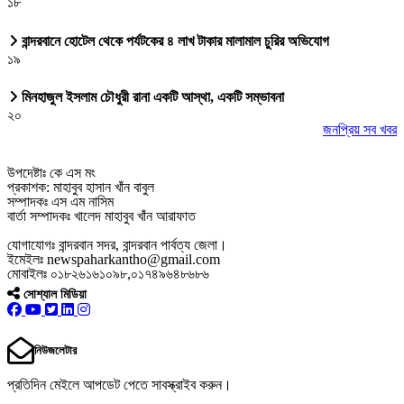
১৮
বান্দরবানে হোটেল থেকে পর্যটকের ৪ লাখ টাকার মালামাল চুরির অভিযোগ
১৯
মিনহাজুল ইসলাম চৌধুরী রানা একটি আস্থা, একটি সম্ভাবনা
২০
জনপ্রিয় সব খবর
উপদেষ্টাঃ কে এস মং
প্রকাশক: মাহাবুব হাসান খাঁন বাবুল
সম্পাদকঃ এস এম নাসিম
বার্তা সম্পাদকঃ খালেদ মাহাবুব খাঁন আরাফাত
যোগাযোগঃ বান্দরবান সদর, বান্দরবান পার্বত্য জেলা।
ইমেইলঃ newspaharkantho@gmail.com
মোবাইলঃ ০১৮২৬১৬১০৯৮,০১৭৪৯৬৪৮৬৮৬
সোশ্যাল মিডিয়া
নিউজলেটার
প্রতিদিন মেইলে আপডেট পেতে সাবস্ক্রাইব করুন।