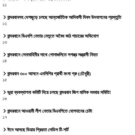
১১
বান্দরবানসহ দেশজুড়ে চলছে আন্তর্জাতিক আদিবাসী দিবস উদযাপনের প্রস্তুতি
১২
বান্দরবানে বিএনপি নেতার নেতৃতে অবৈধ কাঠ পাচারের অভিযোগ
১৩
বান্দরবানে সেনাবাহিনীর সাথে গোলাগুলিতে সশস্ত্র সন্ত্রাসী নিহত
১৪
বান্দরবান ৩০০ আসনে এনসিপির প্রার্থী মংসা প্রু (চৌধুরী)
১৫
ভুয়া ব্যবস্থাপনা কমিটি দিয়ে চলছে বান্দরবান জিপ মালিক সমবায় সমিতি!
১৬
বান্দরবানে আওয়ামী লীগ নেতার বিএনপিতে যোগদানের চেষ্টা
১৭
ঈদে আসছে ডিয়ার প্রিয়তা লেডিস টি-শার্ট