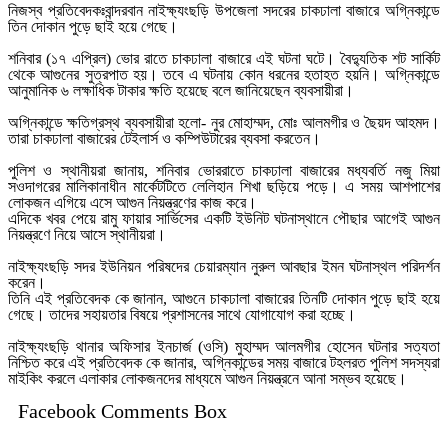
নিজস্ব প্রতিবেদকঃ
বান্দরবান নাইক্ষ্যংছড়ি উপজেলা সদরের চাকঢালা বাজারে অগ্নিকান্ডে
তিন দোকান পুড়ে ছাই হয়ে গেছে।
শনিবার (১৭ এপ্রিল) ভোর রাতে চাকঢালা বাজারে এই ঘটনা ঘটে। বৈদ্যুতিক শট সার্কিট
থেকে আগুনের সুত্রপাত হয়। তবে এ ঘটনায় কোন ধরনের হতাহত হয়নি। অগ্নিকান্ডে
আনুমানিক ৬ লক্ষাধিক টাকার ক্ষতি হয়েছে বলে জানিয়েছেন ব্যবসায়ীরা।
অগ্নিকান্ডে ক্ষতিগ্রস্থ ব্যবসায়ীরা হলো- নুর মোহাম্মদ, মোঃ আলমগীর ও ছৈয়দ আহমদ।
তারা চাকঢালা বাজারের টেইলার্স ও কম্পিউটারের ব্যবসা করতেন।
পুলিশ ও স্থানীয়রা জানায়, শনিবার ভোররাতে চাকঢালা বাজারের মধ্যবর্তি নজু মিয়া
সওদাগরের মালিকানাধীন মার্কেটটিতে লেলিহান শিখা ছড়িয়ে পড়ে। এ সময় আশপাশের
লোকজন এগিয়ে এসে আগুন নিয়ন্ত্রণের কাজ করে।
এদিকে খবর পেয়ে রামু ফায়ার সার্ভিসের একটি ইউনিট ঘটনাস্থানে পৌছার আগেই আগুন
নিয়ন্ত্রণে নিয়ে আসে স্থানীয়রা।
নাইক্ষ্যংছড়ি সদর ইউনিয়ন পরিষদের চেয়ারম্যান নুরুল আবছার ইমন ঘটনাস্থল পরিদর্শন
করেন।
তিনি এই প্রতিবেদক কে জানান, আগুনে চাকঢালা বাজারের তিনটি দোকান পুড়ে ছাই হয়ে
গেছে। তাদের সহায়তার বিষয়ে প্রশাসনের সাথে যোগাযোগ করা হচ্ছে।
নাইক্ষ্যংছড়ি থানার অফিসার ইনচার্জ (ওসি) মুহাম্মদ আলমগীর হোসেন ঘটনার সত্যতা
নিশ্চিত করে এই প্রতিবেদক কে জানার, অগ্নিকান্ডের সময় বাজারে টহলরত পুলিশ সদস্যরা
মাইকিং করলে এলাকার লোকজনদের মাধ্যমে আগুন নিয়ন্ত্রনে আনা সম্ভব হয়েছে।
Facebook Comments Box