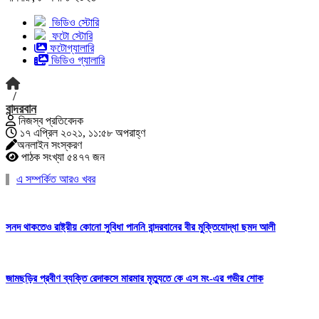
ভিডিও স্টোরি
ফটো স্টোরি
ফটোগ্যালারি
ভিডিও গ্যালারি
/
বান্দরবান
নিজস্ব প্রতিবেদক
১৭ এপ্রিল ২০২১, ১১:৫৮ অপরাহ্ণ
অনলাইন সংস্করণ
পাঠক সংখ্যা ৫৪৭৭ জন
এ সম্পর্কিত আরও খবর
সনদ থাকতেও রাষ্ট্রীয় কোনো সুবিধা পাননি বান্দরবানের বীর মুক্তিযোদ্ধা ছমদ আলী
জামছড়ির প্রবীণ ব্যক্তি রেদাকসে মারমার মৃত্যুতে কে এস মং-এর গভীর শোক