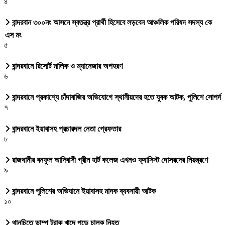
৪
বান্দরবান ৩০০নং আসনে স্বতন্ত্র প্রার্থী হিসেবে লড়বেন আঞ্চলিক পরিষদ সদস্য কে
এস মং
৫
বান্দরবানে রিসোর্ট মালিক ও ম্যানেজার অপহরণ
৬
বান্দরবানে প্রকাশ্যে চাঁদাবাজির অভিযোগে স্থানীয়দের হতে যুবক আটক, পুলিশে সোপর্দ
৭
বান্দরবানে ইয়াবাসহ প্রচারদল নেতা গ্রেফতার
৮
রাজধানীর বনফুল আদিবাসী গ্রীন হার্ট কলেজ এখনও ফ্যাসিস্ট দোসরদের নিয়ন্ত্রণে
৯
বান্দরবানে পুলিশের অভিযানে ইয়াবাসহ মাদক ব্যবসায়ী আটক
১০
থানচিতে ডাম্প ট্রাক খাদে পড়ে চালক নিহত