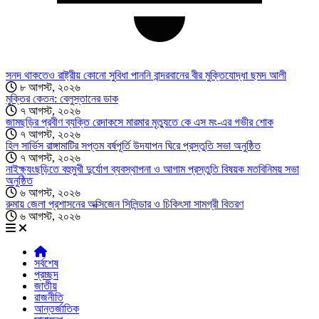
সনদ থাকতেও রাষ্ট্রীয় কোনো সুবিধা পাননি বান্দরবানের বীর মুক্তিযোদ্ধা ছমদ আলী
৮ আগস্ট, ২০২৬
মুক্তির কেতন: বেলুস্তানের ডাক
৭ আগস্ট, ২০২৬
জামছড়ির প্রবীণ ব্যক্তি রেদাকসে মারমার মৃত্যুতে কে এস মং-এর গভীর শোক
৭ আগস্ট, ২০২৬
হিল সার্ভিস রাঙ্গামাটির সপ্তম বর্ষপূর্তি উদযাপন ঘিরে প্রস্তুতি সভা অনুষ্ঠিত
৭ আগস্ট, ২০২৬
নাইক্ষ্যংছড়িতে বহুমুখী দুর্যোগ ব্যবস্থাপনা ও আগাম প্রস্তুতি বিষয়ক মতবিনিময় সভা
অনুষ্ঠিত
৬ আগস্ট, ২০২৬
রুমায় জেলা প্রশাসনের অক্সিজেন সিলিন্ডার ও চিকিৎসা সামগ্রী বিতরণ
৬ আগস্ট, ২০২৬
সর্বশেষ
প্রচ্ছদ
জাতীয়
রাজনীতি
আন্তর্জাতিক