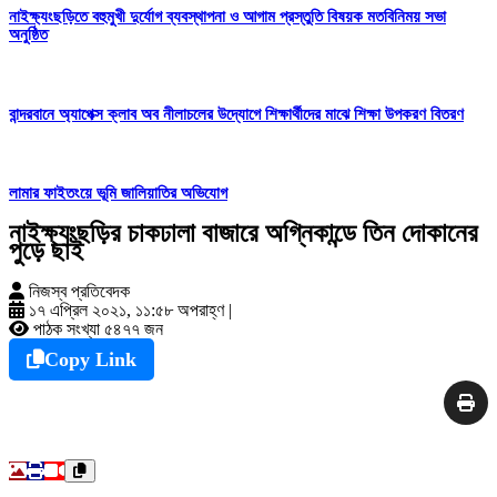
নাইক্ষ্যংছড়িতে বহুমুখী দুর্যোগ ব্যবস্থাপনা ও আগাম প্রস্তুতি বিষয়ক মতবিনিময় সভা
অনুষ্ঠিত
বান্দরবানে অ্যাপেক্স ক্লাব অব নীলাচলের উদ্যোগে শিক্ষার্থীদের মাঝে শিক্ষা উপকরণ বিতরণ
লামার ফাইতংয়ে ভূমি জালিয়াতির অভিযোগ
নাইক্ষ্যংছড়ির চাকঢালা বাজারে অগ্নিকান্ডে তিন দোকানের
পুড়ে ছাই
নিজস্ব প্রতিবেদক
১৭ এপ্রিল ২০২১, ১১:৫৮ অপরাহ্ণ
|
পাঠক সংখ্যা ৫৪৭৭ জন
Copy Link