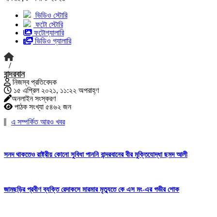
ভিডিও স্টোরি
ফটো স্টোরি
ফটোগ্যালারি
ভিডিও গ্যালারি
/
বান্দরবান
নিজস্ব প্রতিবেদক
১৫ এপ্রিল ২০২১, ১১:২২ অপরাহ্ণ
অনলাইন সংস্করণ
পাঠক সংখ্যা ৫৪৬২ জন
এ সম্পর্কিত আরও খবর
সনদ থাকতেও রাষ্ট্রীয় কোনো সুবিধা পাননি বান্দরবানের বীর মুক্তিযোদ্ধা ছমদ আলী
জামছড়ির প্রবীণ ব্যক্তি রেদাকসে মারমার মৃত্যুতে কে এস মং-এর গভীর শোক