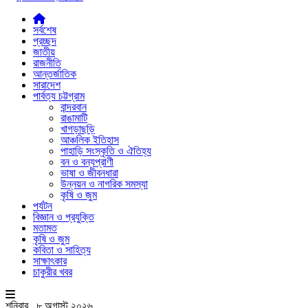
সর্বশেষ
প্রচ্ছদ
জাতীয়
রাজনীতি
আন্তর্জাতিক
সারাদেশ
পার্বত্য চট্টগ্রাম
বান্দরবান
রাঙামাটি
খাগড়াছড়ি
আঞ্চলিক ইতিহাস
পাহাড়ি সংস্কৃতি ও ঐতিহ্য
বন ও বন্যপ্রাণী
ভাষা ও জীবনধারা
উন্নয়ন ও নাগরিক সমস্যা
কৃষি ও জুম
পর্যটন
বিজ্ঞান ও প্রযুক্তি
মতামত
কৃষি ও জুম
কবিতা ও সাহিত্য
সাক্ষাৎকার
চাকুরীর খবর
শনিবার , ৮ অগাস্ট ২০২৬