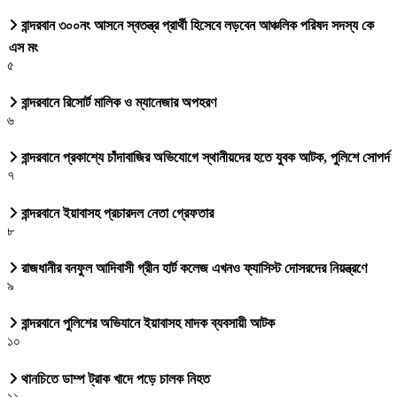
বান্দরবান ৩০০নং আসনে স্বতন্ত্র প্রার্থী হিসেবে লড়বেন আঞ্চলিক পরিষদ সদস্য কে
এস মং
৫
বান্দরবানে রিসোর্ট মালিক ও ম্যানেজার অপহরণ
৬
বান্দরবানে প্রকাশ্যে চাঁদাবাজির অভিযোগে স্থানীয়দের হতে যুবক আটক, পুলিশে সোপর্দ
৭
বান্দরবানে ইয়াবাসহ প্রচারদল নেতা গ্রেফতার
৮
রাজধানীর বনফুল আদিবাসী গ্রীন হার্ট কলেজ এখনও ফ্যাসিস্ট দোসরদের নিয়ন্ত্রণে
৯
বান্দরবানে পুলিশের অভিযানে ইয়াবাসহ মাদক ব্যবসায়ী আটক
১০
থানচিতে ডাম্প ট্রাক খাদে পড়ে চালক নিহত
১১