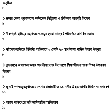
অনুষ্ঠিত
৫
রুমায় জেলা প্রশাসনের অক্সিজেন সিলিন্ডার ও চিকিৎসা সামগ্রী বিতরণ
৬
বীরশ্রেষ্ঠ হামিদুর রহমানের ভাঙচুর হওয়া ভাস্কর্য পরিদর্শনে নাগরিক সমাজ
৭
নাইক্ষ্যংছড়িতে বিজিবির অভিযানে ২ কোটি ৭০ লাখ টাকার বার্মিজ ইয়াবা উদ্ধার
৮
বান্দরবানে অ্যাপেক্স ক্লাব অব নীলাচলের উদ্যোগে শিক্ষার্থীদের মাঝে শিক্ষা উপকরণ
বিতরণ
৯
জুলাই গণঅভ্যুত্থানের চেতনায় রাঙ্গামাটিতে ১১ দলীয় ঐক্যজোটের মিছিল ও সমাবেশ
১০
লামার ফাইতংয়ে ভূমি জালিয়াতির অভিযোগ
১১