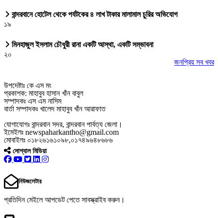
বান্দরবানে হোটেল থেকে পর্যটকের ৪ লাখ টাকার মালামাল চুরির অভিযোগ
১৯
মিনহাজুল ইসলাম চৌধুরী রানা একটি আস্থা, একটি সম্ভাবনা
২০
জনপ্রিয় সব খবর
উপদেষ্টাঃ কে এস মং
প্রকাশক: মাহাবুব হাসান খাঁন বাবুল
সম্পাদকঃ এস এম নাসিম
বার্তা সম্পাদকঃ খালেদ মাহাবুব খাঁন আরাফাত
যোগাযোগঃ বান্দরবান সদর, বান্দরবান পার্বত্য জেলা।
ইমেইলঃ newspaharkantho@gmail.com
মোবাইলঃ ০১৮২৬১৬১০৯৮,০১৭৪৯৬৪৮৬৮৬
সোশ্যাল মিডিয়া
নিউজলেটার
প্রতিদিন মেইলে আপডেট পেতে সাবস্ক্রাইব করুন।