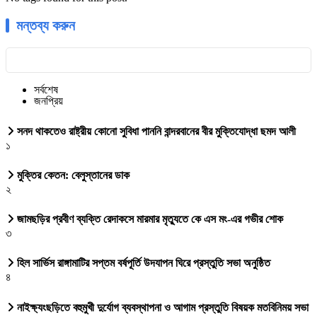
মন্তব্য করুন
সর্বশেষ
জনপ্রিয়
সনদ থাকতেও রাষ্ট্রীয় কোনো সুবিধা পাননি বান্দরবানের বীর মুক্তিযোদ্ধা ছমদ আলী
১
মুক্তির কেতন: বেলুস্তানের ডাক
২
জামছড়ির প্রবীণ ব্যক্তি রেদাকসে মারমার মৃত্যুতে কে এস মং-এর গভীর শোক
৩
হিল সার্ভিস রাঙ্গামাটির সপ্তম বর্ষপূর্তি উদযাপন ঘিরে প্রস্তুতি সভা অনুষ্ঠিত
৪
নাইক্ষ্যংছড়িতে বহুমুখী দুর্যোগ ব্যবস্থাপনা ও আগাম প্রস্তুতি বিষয়ক মতবিনিময় সভা