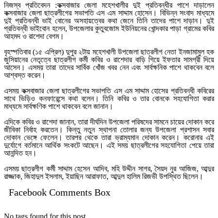
নিজস্ব প্রতিবেদন :কক্সবাজার জেলা মহেশখালীর দুই প্রতিবন্ধীর পাশে দাড়ালেন
কক্সবাজার জেলা ছাত্রলীগের সভাপতি এস এম সাদ্দাম হোসেন। বিভিন্ন সংবাদ মাধ্যমে
দুই প্রতিবন্ধী ভাই বোনের অসহায়ত্বের কথা জেনে তিনি তাদের পাশে দাড়ান। দুই
প্রতিবন্ধী ভাইবোন হলেন, উপজেলার কুতুবজোম ইউনিয়নের খোন্দকার পাড়া গ্রামের কবির
আহমদ ও রাশেদা বেগম।
বৃহস্পতিবার (১৫ এপ্রিল) দুপুর ২টায় মহেশখালী উপজেলা ছাত্রলীগ নেতা ইনজামামুল হক
জুসিয়ানের নেতৃত্বে ছাত্রলীগ কর্মী কবির ও রাশেদার বাড়ি গিয়ে ইফতার সামগ্রী দিয়ে
আসেন। এসময় তারা তাদের সার্বিক খোঁজ খবর নেন এবং সার্বক্ষনিক পাশে থাকবেন বলে
আশ্বস্ত করেন।
এসময় কক্সবাজার জেলা ছাত্রলীগের সভাপতি এস এম সাদ্দাম হোসের প্রতিবন্ধী কবিরের
সাথে ভিড়িও কনফারেন্সে কথা বলেন। তিনি কবির ও তার বোনকে সহযোগিতা করার
মাধ্যমে সার্বক্ষণিক পাশে থাকবেন বলে জানান।
এদিকে কবির ও রাশেদা জানান, তারা দীর্ঘদিন উপজেলা পরিষদের সামনে চায়ের দোকান করে
জীবিকা নির্বাহ করতেন। কিন্তু নতুন স্থাপনা তোলার জন্য উপজেলা প্রশাসন সবার
দোকান ভেঙ্গে ফেলেন। তারপর থেকে তারা ভ্রাম্যমান দোকান করেন। করোনার এই
দুর্যোগে বর্তমানে আর্থিক সংকটে আছেন। এই সময় ছাত্রলীগের সহযোগিতা পেয়ে তারা
আনন্দিত হন।
এসময় ছাত্রলীগ কর্মী সাদ্দাম হেসেন আদিব, মহি উদ্দীন সাগর, সৈয়দ নুর আজিজ, আব্দুর
রাজ্জাক, জিহাদুল ইসলাম, ইয়াছিন আরাফাত, আব্দুল হালিম রিজভী উপস্থিত ছিলেন।
Facebook Comments Box
No tags found for this post.