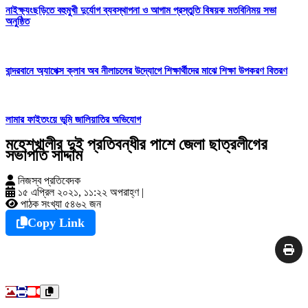
নাইক্ষ্যংছড়িতে বহুমুখী দুর্যোগ ব্যবস্থাপনা ও আগাম প্রস্তুতি বিষয়ক মতবিনিময় সভা
অনুষ্ঠিত
বান্দরবানে অ্যাপেক্স ক্লাব অব নীলাচলের উদ্যোগে শিক্ষার্থীদের মাঝে শিক্ষা উপকরণ বিতরণ
লামার ফাইতংয়ে ভূমি জালিয়াতির অভিযোগ
মহেশখালীর দুই প্রতিবন্ধীর পাশে জেলা ছাত্রলীগের
সভাপতি সাদ্দাম
নিজস্ব প্রতিবেদক
১৫ এপ্রিল ২০২১, ১১:২২ অপরাহ্ণ
|
পাঠক সংখ্যা ৫৪৬২ জন
Copy Link