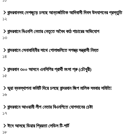
বান্দরবানসহ দেশজুড়ে চলছে আন্তর্জাতিক আদিবাসী দিবস উদযাপনের প্রস্তুতি
১২
বান্দরবানে বিএনপি নেতার নেতৃতে অবৈধ কাঠ পাচারের অভিযোগ
১৩
বান্দরবানে সেনাবাহিনীর সাথে গোলাগুলিতে সশস্ত্র সন্ত্রাসী নিহত
১৪
বান্দরবান ৩০০ আসনে এনসিপির প্রার্থী মংসা প্রু (চৌধুরী)
১৫
ভুয়া ব্যবস্থাপনা কমিটি দিয়ে চলছে বান্দরবান জিপ মালিক সমবায় সমিতি!
১৬
বান্দরবানে আওয়ামী লীগ নেতার বিএনপিতে যোগদানের চেষ্টা
১৭
ঈদে আসছে ডিয়ার প্রিয়তা লেডিস টি-শার্ট
১৮