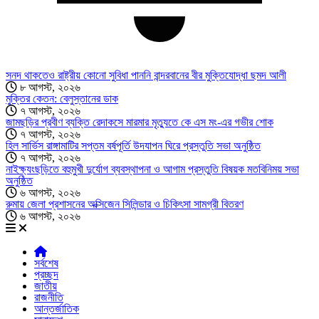
সনদ থাকতেও রাষ্ট্রীয় কোনো সুবিধা পাননি বান্দরবানের বীর মুক্তিযোদ্ধা ছমদ আলী
৮ আগস্ট, ২০২৬
মুক্তির কেতন: বেলুস্তানের ডাক
৭ আগস্ট, ২০২৬
জামছড়ির প্রবীণ ব্যক্তি রেদাকসে মারমার মৃত্যুতে কে এস মং-এর গভীর শোক
৭ আগস্ট, ২০২৬
হিল সার্ভিস রাঙ্গামাটির সপ্তম বর্ষপূর্তি উদযাপন ঘিরে প্রস্তুতি সভা অনুষ্ঠিত
৭ আগস্ট, ২০২৬
নাইক্ষ্যংছড়িতে বহুমুখী দুর্যোগ ব্যবস্থাপনা ও আগাম প্রস্তুতি বিষয়ক মতবিনিময় সভা
অনুষ্ঠিত
৬ আগস্ট, ২০২৬
রুমায় জেলা প্রশাসনের অক্সিজেন সিলিন্ডার ও চিকিৎসা সামগ্রী বিতরণ
৬ আগস্ট, ২০২৬
সর্বশেষ
প্রচ্ছদ
জাতীয়
রাজনীতি
আন্তর্জাতিক