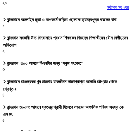
২০
সর্বশেষ সব খবর
বান্দরবানে অনলাইন জুয়া ও অপকর্মে জড়িত ছেলেকে ত্যাজ্যপুত্র করলেন বাবা
১
বান্দরবান সরকারী উচ্চ বিদ্যালায়ে প্রধান শিক্ষকের বিরুদ্ধে শিক্ষার্থীদের যৌন নিপীড়নের
অভিযোগ
২
বান্দরবান–৩০০ আসনে বিএনপির জন্য ‘সবুজ সংকেত’
৩
বান্দরবানে চাঞ্চল্যকর খুন মামলায় যাবজ্জীবন সাজাপ্রাপ্ত আসামি চট্টগ্রাম থেকে
গ্রেপ্তার
৪
বান্দরবান ৩০০নং আসনে স্বতন্ত্র প্রার্থী হিসেবে লড়বেন আঞ্চলিক পরিষদ সদস্য কে
এস মং
৫