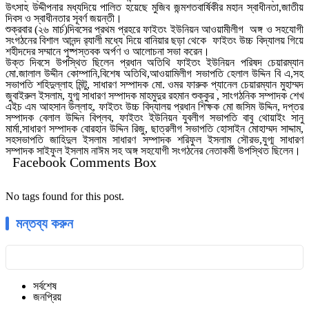
উৎসাহ উদ্দীপনার মধ্যদিয়ে পালিত হয়েছে মুজিব জন্মশতবার্ষিকীর মহান স্বাধীনতা,জাতীয়
দিবস ও স্বাধীনতার সূবর্ণ জয়ন্তী।
শুক্রবার (২৬ মার্চ)দিবসের প্রথম প্রহরে ফাইতং ইউনিয়ন আওয়ামীলীগ অঙ্গ ও সহযোগী
সংগঠনের বিশাল আনন্দ র‍্যালী মধ্যে দিয়ে বানিয়ার ছড়া থেকে ফাইতং উচ্চ বিদ্যালয় গিয়ে
শহীদদের সম্মানে পুষ্পস্তবক অর্পণ ও আলোচনা সভা করেন।
উক্ত দিবসে উপস্থিত ছিলেন প্রধান অতিথি ফাইতং ইউনিয়ন পরিষদ চেয়ারম্যান
মো.জালাল উদ্দীন কোম্পানি,বিশেষ অতিথি,আওয়ামিলীগ সভাপতি হেলাল উদ্দিন বি এ,সহ
সভাপতি শহিদুল্লাহ মিন্টু, সাধারণ সম্পাদক মো. ওমর ফারুক প্যানেল চেয়ারম্যান মুহাম্মদ
জুবাইরুল ইসলাম, যুগ্ম সাধারণ সম্পাদক মাহমুদুর রহমান শুক্কুর , সাংগঠনিক সম্পাদক শেখ
এইচ এম আহসান উল্লাহ, ফাইতং উচ্চ বিদ্যালয় প্রধান শিক্ষক মো জসিম উদ্দিন, দপ্তর
সম্পাদক বেলাল উদ্দিন বিপ্লব, ফাইতং ইউনিয়ন যুবলীগ সভাপতি বাবু থোয়াইং সানু
মার্মা,সাধারণ সম্পাদক বোরহান উদ্দিন রিজু, ছাত্রলীগ সভাপতি হোসাইন মোহাম্মদ সাদ্দাম,
সহসভাপতি জাহিদুল ইসলাম সাধারণ সম্পাদক শরিফুল ইসলাম সৌরভ,যুগ্ম সাধারণ
সম্পাদক সাইফুল ইসলাম নাঈম সহ অঙ্গ সহযোগী সংগঠনের নেতাকর্মী উপস্থিত ছিলেন।
Facebook Comments Box
No tags found for this post.
মন্তব্য করুন
সর্বশেষ
জনপ্রিয়