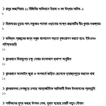
রামুর কচ্ছপিয়ায় ১১ বিজিবির অভিযানে ইয়াবা ও মদ উদ্ধার আটক–১
৮
হিমালয়ের চূড়ায় লাল-সবুজের পতাকা ওড়ানোর লক্ষ্যে রাঙামাটির বীর কুমার তঞ্চঙ্গ্যার
৯
ভবিষ্যৎ প্রজন্মের জন্য সবুজ বাংলাদেশ গড়তে বৃক্ষরোপণ করতে হবে: ইউএনও
নাইক্ষ্যংছড়ি
১০
বান্দরবানে বিনামূল্যে চক্ষু সেবার ফলোআপ ক্যাম্প অনুষ্ঠিত
১১
বান্দরবানে অনলাইন জুয়া ও অপকর্মে জড়িত ছেলেকে ত্যাজ্যপুত্র করলেন বাবা
১২
বান্দরবানসহ দেশজুড়ে চলছে আন্তর্জাতিক আদিবাসী দিবস উদযাপনের প্রস্তুতি
১৩
পর্যটকদের মুগ্ধ করছে উপবন লেক, যুক্ত হয়েছে চারটি নতুন নৌযান