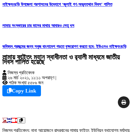
নাইক্ষ্যংছড়ি উপজেলা প্রশাসনের উদ্যোগে ‘জুলাই গণ-অভ্যুত্থান দিবস’ পালিত
লামায় সংস্কারের চার মাসের মাথায় আবারও সেতু ধস
ভবিষ্যৎ প্রজন্মের জন্য সবুজ বাংলাদেশ গড়তে বৃক্ষরোপণ করতে হবে: ইউএনও নাইক্ষ্যংছড়ি
লামায় ফাইতং মহান স্বাধীনতা ও র‍্যালী মাধ্যমে জাতীয়
দিবস পালিত হয়েছে
নিজস্ব প্রতিবেদক
২৬ মার্চ ২০২১, ১১:১১ অপরাহ্ণ
|
পাঠক সংখ্যা ৫৫৮৬ জন
Copy Link
নিজস্ব প্রতিবেদন: নানা আয়োজনে বান্দরবানের লামায় ফাইতং ইউনিয়ন যথাযোগ্য মর্যাদায়