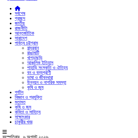
সর্বশেষ
প্রচ্ছদ
জাতীয়
রাজনীতি
আন্তর্জাতিক
সারাদেশ
পার্বত্য চট্টগ্রাম
বান্দরবান
রাঙামাটি
খাগড়াছড়ি
আঞ্চলিক ইতিহাস
পাহাড়ি সংস্কৃতি ও ঐতিহ্য
বন ও বন্যপ্রাণী
ভাষা ও জীবনধারা
উন্নয়ন ও নাগরিক সমস্যা
কৃষি ও জুম
পর্যটন
বিজ্ঞান ও প্রযুক্তি
মতামত
কৃষি ও জুম
কবিতা ও সাহিত্য
সাক্ষাৎকার
চাকুরীর খবর
বৃহস্পতিবার , ৬ অগাস্ট ২০২৬