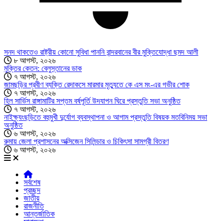
সনদ থাকতেও রাষ্ট্রীয় কোনো সুবিধা পাননি বান্দরবানের বীর মুক্তিযোদ্ধা ছমদ আলী
৮ আগস্ট, ২০২৬
মুক্তির কেতন: বেলুস্তানের ডাক
৭ আগস্ট, ২০২৬
জামছড়ির প্রবীণ ব্যক্তি রেদাকসে মারমার মৃত্যুতে কে এস মং-এর গভীর শোক
৭ আগস্ট, ২০২৬
হিল সার্ভিস রাঙ্গামাটির সপ্তম বর্ষপূর্তি উদযাপন ঘিরে প্রস্তুতি সভা অনুষ্ঠিত
৭ আগস্ট, ২০২৬
নাইক্ষ্যংছড়িতে বহুমুখী দুর্যোগ ব্যবস্থাপনা ও আগাম প্রস্তুতি বিষয়ক মতবিনিময় সভা
অনুষ্ঠিত
৬ আগস্ট, ২০২৬
রুমায় জেলা প্রশাসনের অক্সিজেন সিলিন্ডার ও চিকিৎসা সামগ্রী বিতরণ
৬ আগস্ট, ২০২৬
সর্বশেষ
প্রচ্ছদ
জাতীয়
রাজনীতি
আন্তর্জাতিক