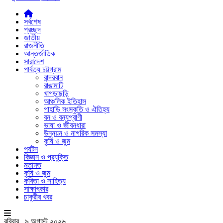
সর্বশেষ
প্রচ্ছদ
জাতীয়
রাজনীতি
আন্তর্জাতিক
সারাদেশ
পার্বত্য চট্টগ্রাম
বান্দরবান
রাঙামাটি
খাগড়াছড়ি
আঞ্চলিক ইতিহাস
পাহাড়ি সংস্কৃতি ও ঐতিহ্য
বন ও বন্যপ্রাণী
ভাষা ও জীবনধারা
উন্নয়ন ও নাগরিক সমস্যা
কৃষি ও জুম
পর্যটন
বিজ্ঞান ও প্রযুক্তি
মতামত
কৃষি ও জুম
কবিতা ও সাহিত্য
সাক্ষাৎকার
চাকুরীর খবর
রবিবার , ৯ অগাস্ট ২০২৬