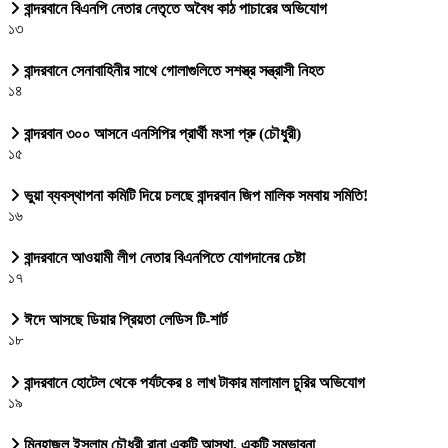
বান্দরবানে বিএনপি নেতার নেতৃতে অবৈধ কাঠ পাচারের অভিযোগ
১৩
বান্দরবানে সেনাবাহিনীর সাথে গোলাগুলিতে সশস্ত্র সন্ত্রাসী নিহত
১৪
বান্দরবান ৩০০ আসনে এনসিপির প্রার্থী মংসা প্রু (চৌধুরী)
১৫
ভুয়া ব্যবস্থাপনা কমিটি দিয়ে চলছে বান্দরবান জিপ মালিক সমবায় সমিতি!
১৬
বান্দরবানে আওয়ামী লীগ নেতার বিএনপিতে যোগদানের চেষ্টা
১৭
ঈদে আসছে ডিয়ার প্রিয়তা লেডিস টি-শার্ট
১৮
বান্দরবানে হোটেল থেকে পর্যটকের ৪ লাখ টাকার মালামাল চুরির অভিযোগ
১৯
মিনহাজুল ইসলাম চৌধুরী রানা একটি আস্থা, একটি সম্ভাবনা