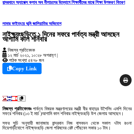
বান্দরবানে অ্যাপেক্স ক্লাব অব নীলাচলের উদ্যোগে শিক্ষার্থীদের মাঝে শিক্ষা উপকরণ বিতরণ
লামার ফাইতংয়ে ভূমি জালিয়াতির অভিযোগ
নাইক্ষ্যংছড়িতে ১ দিনের সফরে পার্বত্য মন্ত্রী আসছেন
আগামি কাল শনিবার
নিজস্ব প্রতিবেদক
১২ মার্চ ২০২১, ১০:২৮ অপরাহ্ণ
|
পাঠক সংখ্যা ৫৪৭৮ জন
Copy Link
নিজস্ব প্রতিবেদকঃ
পার্বত্য বিষয়ক মন্ত্রণালয়ের মন্ত্রী বীর বাহাদুর উশৈসিং এমপি দিনের
সফরে শনিবার (১৩ ই মার্চ )আগামি কাল শনিবার নাইক্ষ্যংছড়ি উপ জেলায় আসছেন।
সফর সুচি অনুযায়ী জানাজায় বান্দরবান নিজ বাসবভন থেকে সকাল ৭টায রওনা
দিয়েগাড়ীযোগে নাইক্ষ্যংছড়ি জেলা পরিষদের রেষ্ট পৌঁছবেন সকার ১০ টায।