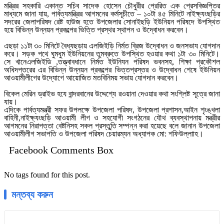
মন্ত্রির সহকারি একান্ত সচিব সাদেক হোসেন চৌধুরীর প্রেরিত এক প্রেসবিজ্ঞপ্তির
মাধ্যমে জানা যায়, পার্বত্যমন্ত্রির আগমনের কর্মসূচীতে – ১০টা ৪৫ মিনিটে নাইক্ষ্যংছড়ির
সদরের জেলাপরিষদ রেষ্ট হাউজ হতে উপজেলার সোনাইছড়ি ইউনিয়ন পরিষদে উপস্থিত
হয়ে বিভিন্ন উন্নয়ন প্রকল্পের ভিত্তি প্রস্থর স্থাপন ও উদ্বোধন করবেন।
এছড়া ১১টা ৩০ মিনিটে বৈধ্যছড়ায় এলজিইড়ি নির্মত ব্রিজ উদ্বোধন ও জনসভায যোগদান
করে। সড়ক পথে ঘুমধুম ইউনিয়নের তুমব্রুতে উপস্থিত হওয়ার কথা ১টা ৩০ মিনিটে।
সে খানেএলজিইডি ,তত্ত্বাবধানে নির্মত ইউনিযন পরিষদ ভবনসহ, শিক্ষা প্রকৌশল
অধিদপ্তরের এর বিভিন্ন উন্নয়ন প্রকল্পের ভিত্তপ্রস্তর ও উদ্বোধন শেষে ইউনিয়ন
আওয়ামীলীগের উদ্যোগে আয়োজিত মতবিনিময় সভায় যোগদান করবেন।
বিকেল মেরিন ড্রাইভ হযে বান্দরবানের উদ্দেশ্যে রওয়ানা দেওয়ার কথা সংশ্লিষ্ট সূত্রে জানা
যায়।
এদিকে পার্বত্যমন্ত্রী সফর উপলক্ষে উপজেলা পরিষদ, উপজেলা প্রশাসন,আইন শৃংঙ্খলা
বাহিনী,নাইক্ষ্যংছড়ি আওয়ামী লীগ ও সহযোগী সংগঠনের যৌথ ব্যবস্থাপনায় মন্ত্রীর
আগমনের নিরাপত্তা বেষ্টনিসহ সকল প্রস্তুুতি সম্পন্ন করা হয়েছে বলে জানান উপজেলা
আওয়ামীলীগ সভাপতি ও উপজেলা পরিষদ চেয়ারম্যন অধ্যাপক মো: শফিউল্লাাহ।
Facebook Comments Box
No tags found for this post.
মন্তব্য করুন