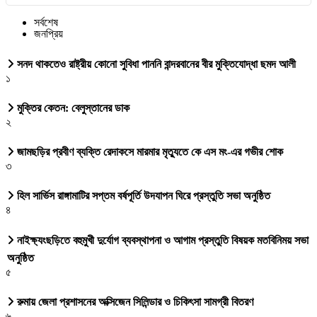
সর্বশেষ
জনপ্রিয়
সনদ থাকতেও রাষ্ট্রীয় কোনো সুবিধা পাননি বান্দরবানের বীর মুক্তিযোদ্ধা ছমদ আলী
১
মুক্তির কেতন: বেলুস্তানের ডাক
২
জামছড়ির প্রবীণ ব্যক্তি রেদাকসে মারমার মৃত্যুতে কে এস মং-এর গভীর শোক
৩
হিল সার্ভিস রাঙ্গামাটির সপ্তম বর্ষপূর্তি উদযাপন ঘিরে প্রস্তুতি সভা অনুষ্ঠিত
৪
নাইক্ষ্যংছড়িতে বহুমুখী দুর্যোগ ব্যবস্থাপনা ও আগাম প্রস্তুতি বিষয়ক মতবিনিময় সভা
অনুষ্ঠিত
৫
রুমায় জেলা প্রশাসনের অক্সিজেন সিলিন্ডার ও চিকিৎসা সামগ্রী বিতরণ
৬