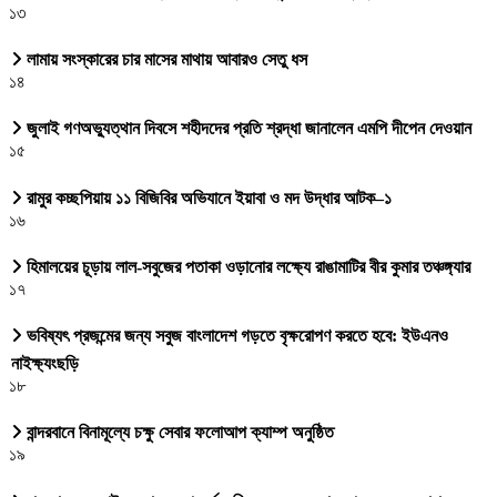
১৩
লামায় সংস্কারের চার মাসের মাথায় আবারও সেতু ধস
১৪
জুলাই গণঅভ্যুত্থান দিবসে শহীদদের প্রতি শ্রদ্ধা জানালেন এমপি দীপেন দেওয়ান
১৫
রামুর কচ্ছপিয়ায় ১১ বিজিবির অভিযানে ইয়াবা ও মদ উদ্ধার আটক–১
১৬
হিমালয়ের চূড়ায় লাল-সবুজের পতাকা ওড়ানোর লক্ষ্যে রাঙামাটির বীর কুমার তঞ্চঙ্গ্যার
১৭
ভবিষ্যৎ প্রজন্মের জন্য সবুজ বাংলাদেশ গড়তে বৃক্ষরোপণ করতে হবে: ইউএনও
নাইক্ষ্যংছড়ি
১৮
বান্দরবানে বিনামূল্যে চক্ষু সেবার ফলোআপ ক্যাম্প অনুষ্ঠিত
১৯