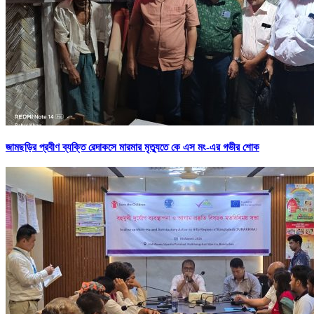
জামছড়ির প্রবীণ ব্যক্তি রেদাকসে মারমার মৃত্যুতে কে এস মং-এর গভীর শোক