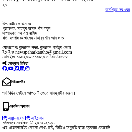
২০
জনপ্রিয় সব খবর
উপদেষ্টাঃ কে এস মং
প্রকাশক: মাহাবুব হাসান খাঁন বাবুল
সম্পাদকঃ এস এম নাসিম
বার্তা সম্পাদকঃ খালেদ মাহাবুব খাঁন আরাফাত
যোগাযোগঃ বান্দরবান সদর, বান্দরবান পার্বত্য জেলা।
ইমেইলঃ newspaharkantho@gmail.com
মোবাইলঃ ০১৮২৬১৬১০৯৮,০১৭৪৯৬৪৮৬৮৬
সোশ্যাল মিডিয়া
নিউজলেটার
প্রতিদিন মেইলে আপডেট পেতে সাবস্ক্রাইব করুন।
মোবাইল অ্যাপস
অ্যান্ড্রয়েড
আইফোন
সর্বস্বত্ব সংরক্ষিত © ২০১৯-২০২৬
এই ওয়েবসাইটের কোনো লেখা, ছবি, ভিডিও অনুমতি ছাড়া ব্যবহার বেআইনি।