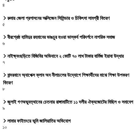
৪
রুমায় জেলা প্রশাসনের অক্সিজেন সিলিন্ডার ও চিকিৎসা সামগ্রী বিতরণ
৫
বীরশ্রেষ্ঠ হামিদুর রহমানের ভাঙচুর হওয়া ভাস্কর্য পরিদর্শনে নাগরিক সমাজ
৬
নাইক্ষ্যংছড়িতে বিজিবির অভিযানে ২ কোটি ৭০ লাখ টাকার বার্মিজ ইয়াবা উদ্ধার
৭
বান্দরবানে অ্যাপেক্স ক্লাব অব নীলাচলের উদ্যোগে শিক্ষার্থীদের মাঝে শিক্ষা উপকরণ
বিতরণ
৮
জুলাই গণঅভ্যুত্থানের চেতনায় রাঙ্গামাটিতে ১১ দলীয় ঐক্যজোটের মিছিল ও সমাবেশ
৯
লামার ফাইতংয়ে ভূমি জালিয়াতির অভিযোগ
১০