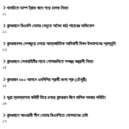
থানচিতে ডাম্প ট্রাক খাদে পড়ে চালক নিহত
১১
বান্দরবানে বিএনপি নেতার নেতৃতে অবৈধ কাঠ পাচারের অভিযোগ
১২
বান্দরবানসহ দেশজুড়ে চলছে আন্তর্জাতিক আদিবাসী দিবস উদযাপনের প্রস্তুতি
১৩
বান্দরবানে সেনাবাহিনীর সাথে গোলাগুলিতে সশস্ত্র সন্ত্রাসী নিহত
১৪
বান্দরবান ৩০০ আসনে এনসিপির প্রার্থী মংসা প্রু (চৌধুরী)
১৫
ভুয়া ব্যবস্থাপনা কমিটি দিয়ে চলছে বান্দরবান জিপ মালিক সমবায় সমিতি!
১৬
বান্দরবানে আওয়ামী লীগ নেতার বিএনপিতে যোগদানের চেষ্টা
১৭