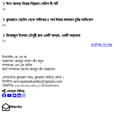
ঈদে আসছে ডিয়ার প্রিয়তা লেডিস টি-শার্ট
১৮
বান্দরবানে হোটেল থেকে পর্যটকের ৪ লাখ টাকার মালামাল চুরির অভিযোগ
১৯
মিনহাজুল ইসলাম চৌধুরী রানা একটি আস্থা, একটি সম্ভাবনা
২০
জনপ্রিয় সব খবর
উপদেষ্টাঃ কে এস মং
প্রকাশক: মাহাবুব হাসান খাঁন বাবুল
সম্পাদকঃ এস এম নাসিম
বার্তা সম্পাদকঃ খালেদ মাহাবুব খাঁন আরাফাত
যোগাযোগঃ বান্দরবান সদর, বান্দরবান পার্বত্য জেলা।
ইমেইলঃ newspaharkantho@gmail.com
মোবাইলঃ ০১৮২৬১৬১০৯৮,০১৭৪৯৬৪৮৬৮৬
সোশ্যাল মিডিয়া
নিউজলেটার