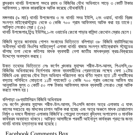
বান্দরবান থানচি উপজেলা সদরে র‍্যাব ও বিজিবির যৌথ অভিযানে সাড়ে ৩ কোটি টাকার
আফিমসহ ১ মাদক কারবারিকে আটক করেছে যৌথবাহিনী।
মঙ্গলবার (৯ মার্চ) থানচি উপজেলার ৩ নং থানচি সদর ইউপি, ২নং ওয়ার্ড, থানচি ব্রিজ
সংলগ্ন মাইক্রোস্ট্যান্ড থেকে ৩ কেজি ৭০০ গ্রাম আফিমসহ আটক করা হয় তাকে।
আটকৃত লেংরাও ম্রো। (১৯)
থানচি উপজেলার,তিন্দু ইউপির,১-নং ওয়ার্ডের রেংবো পাড়ার বাসিন্দা রেংথোন ম্রোর ছেলে।
বিজিবি সুত্রে জানাযায় গোপন সংবাদের ভিত্তিতে বলিপাড়া ৩৮ বিজিবি ব্যাটালিয়নের
অধীনস্থ থানচি বিওপির দায়িত্বপূর্ণ এলাকা থানচি বাজার সংলগ্ন মাইক্রোবাস স্ট্যান্ডের
বটগাছ তলা থেকে কতিপয় মাদক ব্যবসায়ী নেশা জাতীয় মাদকদ্রব্য ক্রয়-বিক্রয়ের
উদ্দেশ্যে অবস্থান করছে।
উক্ত তথ্যের ভিত্তিতে লেঃ কর্ণেল খন্দকার মুহাম্মদ শরীফ-উল-আলম, পিএসসি,৩৮
বিজিবির অধিনায়কের নির্দেশনায় মাদক ব্যবসায়ীদের গ্রেফতারের লক্ষ্যে বেলা ১২টায়
বিজিবি এবং র‌্যাবের যৌথ টহল অভিযান পরিচালনা করে বর্ণিত স্থান হতে ১টি প্লাষ্টিকের
বস্তায় পলিথিনে মোড়ানো ১১টি প্যাকেটে ৩ কেজি ৭০০ গ্রাম ওজনের আফিম যার
আনুমানিক মুল্য ৩ কোটি ৫০ লক্ষ টাকার আফিমসহ মাদক ব্যবসায়ী লেংরাও ম্রো আটক
করতে সক্ষম হয়।
বলিপাড়া ৩৮ব্যাটালিয়ন বিজিবি অধিনায়ক
লেঃ কর্ণেল খন্দকার মুহাম্মদ শরীফ-উল-আলম, পিএসসি জানান অত্র এলাকায় এ যাবৎ
কালের সবচেয়ে বড় মাদকের চালান আটক করা হয়েছ এবং অত্র অঞ্চলে মাদক চোরাচালান
নির্মূল ও দমনে সীমান্ত এলাকায় বিজিবি’র গোয়েন্দা তৎপরতা বৃদ্ধিসহ অপারেশন ও মানবিক
কার্যক্রম অব্যাহত থাকবে। আটকৃত আসামীকে পরবর্তী আইনানুগ কার্যক্রম গ্রহণের জন্য
থানচি থানায় হস্তান্তর করা হয়েছে।
Facebook Comments Box