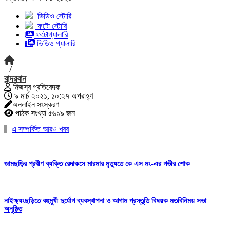
ভিডিও স্টোরি
ফটো স্টোরি
ফটোগ্যালারি
ভিডিও গ্যালারি
/
বান্দরবান
নিজস্ব প্রতিবেদক
৯ মার্চ ২০২১, ১০:২৭ অপরাহ্ণ
অনলাইন সংস্করণ
পাঠক সংখ্যা ৫৬১৯ জন
এ সম্পর্কিত আরও খবর
জামছড়ির প্রবীণ ব্যক্তি রেদাকসে মারমার মৃত্যুতে কে এস মং-এর গভীর শোক
নাইক্ষ্যংছড়িতে বহুমুখী দুর্যোগ ব্যবস্থাপনা ও আগাম প্রস্তুতি বিষয়ক মতবিনিময় সভা
অনুষ্ঠিত