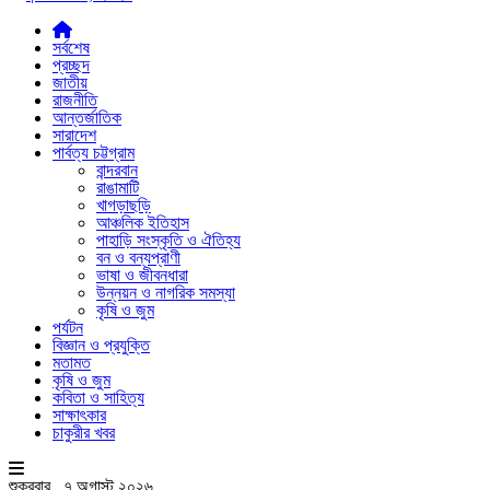
সর্বশেষ
প্রচ্ছদ
জাতীয়
রাজনীতি
আন্তর্জাতিক
সারাদেশ
পার্বত্য চট্টগ্রাম
বান্দরবান
রাঙামাটি
খাগড়াছড়ি
আঞ্চলিক ইতিহাস
পাহাড়ি সংস্কৃতি ও ঐতিহ্য
বন ও বন্যপ্রাণী
ভাষা ও জীবনধারা
উন্নয়ন ও নাগরিক সমস্যা
কৃষি ও জুম
পর্যটন
বিজ্ঞান ও প্রযুক্তি
মতামত
কৃষি ও জুম
কবিতা ও সাহিত্য
সাক্ষাৎকার
চাকুরীর খবর
শুক্রবার , ৭ অগাস্ট ২০২৬