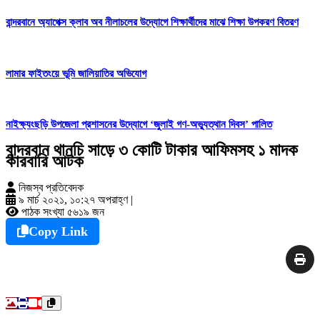
বান্দরবানে অ্যাপেক্স ক্লাব অব নীলাচলের উদ্যোগে শিক্ষার্থীদের মাঝে শিক্ষা উপকরণ বিতরণ
লামার ফাইতংয়ে ভূমি জালিয়াতির অভিযোগ
নাইক্ষ্যংছড়ি উপজেলা প্রশাসনের উদ্যোগে ‘জুলাই গণ-অভ্যুত্থান দিবস’ পালিত
বান্দরবান থানচি সাড়ে ৩ কোটি টাকার আফিমসহ ১ মাদক
কারবারি আটক
নিজস্ব প্রতিবেদক
৯ মার্চ ২০২১, ১০:২৭ অপরাহ্ণ
|
পাঠক সংখ্যা ৫৬১৯ জন
Copy Link