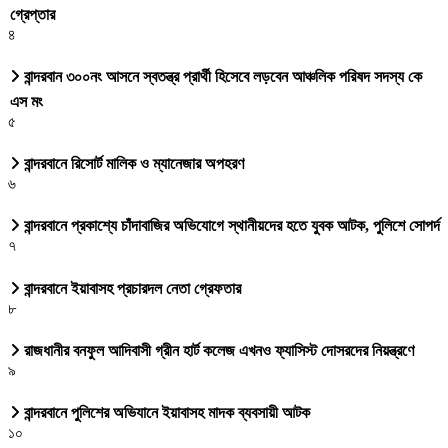
গ্রেপ্তার
৪
বান্দরবান ৩০০নং আসনে স্বতন্ত্র প্রার্থী হিসেবে লড়বেন আঞ্চলিক পরিষদ সদস্য কে
এস মং
৫
বান্দরবানে রিসোর্ট মালিক ও ম্যানেজার অপহরণ
৬
বান্দরবানে প্রকাশ্যে চাঁদাবাজির অভিযোগে স্থানীয়দের হতে যুবক আটক, পুলিশে সোপর্দ
৭
বান্দরবানে ইয়াবাসহ প্রচারদল নেতা গ্রেফতার
৮
রাজধানীর বনফুল আদিবাসী গ্রীন হার্ট কলেজ এখনও ফ্যাসিস্ট দোসরদের নিয়ন্ত্রণে
৯
বান্দরবানে পুলিশের অভিযানে ইয়াবাসহ মাদক ব্যবসায়ী আটক
১০