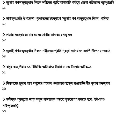
জুলাই গণঅভ্যুত্থান দিবসে শহীদের প্রতি রাঙ্গামাটি পার্বত্য জেলা পরিষদের শ্রদ্ধাঞ্জলি
১১
নাইক্ষ্যংছড়ি উপজেলা প্রশাসনের উদ্যোগে ‘জুলাই গণ-অভ্যুত্থান দিবস’ পালিত
১২
লামায় সংস্কারের চার মাসের মাথায় আবারও সেতু ধস
১৩
জুলাই গণঅভ্যুত্থান দিবসে শহীদদের প্রতি শ্রদ্ধা জানালেন এমপি দীপেন দেওয়ান
১৪
রামুর কচ্ছপিয়ায় ১১ বিজিবির অভিযানে ইয়াবা ও মদ উদ্ধার আটক–১
১৫
হিমালয়ের চূড়ায় লাল-সবুজের পতাকা ওড়ানোর লক্ষ্যে রাঙামাটির বীর কুমার তঞ্চঙ্গ্যার
১৬
ভবিষ্যৎ প্রজন্মের জন্য সবুজ বাংলাদেশ গড়তে বৃক্ষরোপণ করতে হবে: ইউএনও
নাইক্ষ্যংছড়ি
১৭