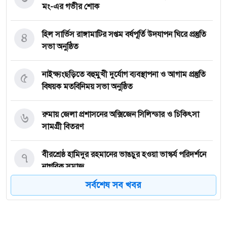
মং-এর গভীর শোক
৪
হিল সার্ভিস রাঙ্গামাটির সপ্তম বর্ষপূর্তি উদযাপন ঘিরে প্রস্তুতি
সভা অনুষ্ঠিত
৫
নাইক্ষ্যংছড়িতে বহুমুখী দুর্যোগ ব্যবস্থাপনা ও আগাম প্রস্তুতি
বিষয়ক মতবিনিময় সভা অনুষ্ঠিত
৬
রুমায় জেলা প্রশাসনের অক্সিজেন সিলিন্ডার ও চিকিৎসা
সামগ্রী বিতরণ
৭
বীরশ্রেষ্ঠ হামিদুর রহমানের ভাঙচুর হওয়া ভাস্কর্য পরিদর্শনে
নাগরিক সমাজ
সর্বশেষ সব খবর
৮
নাইক্ষ্যংছড়িতে বিজিবির অভিযানে ২ কোটি ৭০ লাখ টাকার
বার্মিজ ইয়াবা উদ্ধার