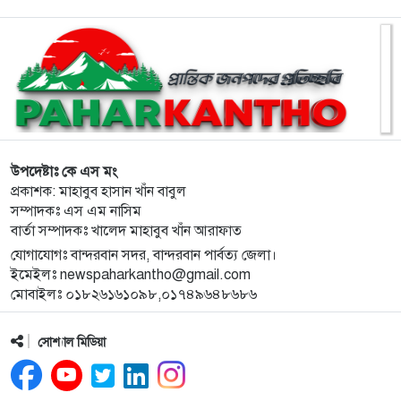
৯
বান্দরবানে অ্যাপেক্স ক্লাব অব নীলাচলের উদ্যোগে
শিক্ষার্থীদের মাঝে শিক্ষা উপকরণ বিতরণ
১০
জুলাই গণঅভ্যুত্থানের চেতনায় রাঙ্গামাটিতে ১১ দলীয়
ঐক্যজোটের মিছিল ও সমাবেশ
১১
লামার ফাইতংয়ে ভূমি জালিয়াতির অভিযোগ
উপদেষ্টাঃ কে এস মং
প্রকাশক: মাহাবুব হাসান খাঁন বাবুল
সম্পাদকঃ এস এম নাসিম
১২
জুলাই গণঅভ্যুত্থান দিবসে শহীদের প্রতি রাঙ্গামাটি পার্বত্য
বার্তা সম্পাদকঃ খালেদ মাহাবুব খাঁন আরাফাত
জেলা পরিষদের শ্রদ্ধাঞ্জলি
যোগাযোগঃ বান্দরবান সদর, বান্দরবান পার্বত্য জেলা।
ইমেইলঃ newspaharkantho@gmail.com
১৩
নাইক্ষ্যংছড়ি উপজেলা প্রশাসনের উদ্যোগে ‘জুলাই গণ-
মোবাইলঃ ০১৮২৬১৬১০৯৮,০১৭৪৯৬৪৮৬৮৬
অভ্যুত্থান দিবস’ পালিত
সোশ্যাল মিডিয়া
১৪
লামায় সংস্কারের চার মাসের মাথায় আবারও সেতু ধস