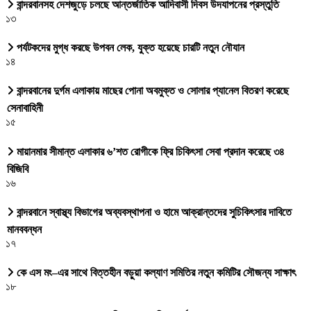
বান্দরবানসহ দেশজুড়ে চলছে আন্তর্জাতিক আদিবাসী দিবস উদযাপনের প্রস্তুতি
১৩
পর্যটকদের মুগ্ধ করছে উপবন লেক, যুক্ত হয়েছে চারটি নতুন নৌযান
১৪
বান্দরবানের দুর্গম এলাকায় মাছের পোনা অবমুক্ত ও সোলার প্যানেল বিতরণ করেছে
সেনাবাহিনী
১৫
মায়ানমার সীমান্ত এলাকার ৬’শত রোগীকে ফ্রি চিকিৎসা সেবা প্রদান করেছে ৩৪
বিজিবি
১৬
বান্দরবানে স্বাস্থ্য বিভাগের অব্যবস্থাপনা ও হামে আক্রান্তদের সুচিকিৎসার দাবিতে
মানববন্ধন
১৭
কে এস মং–এর সাথে বিত্তহীন বড়ুয়া কল্যাণ সমিতির নতুন কমিটির সৌজন্য সাক্ষাৎ
১৮