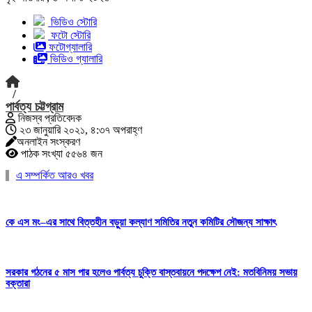
ভিডিও স্টোরি
ফটো স্টোরি
ফটোগ্যালারি
ভিডিও গ্যালারি
/
পার্বত্য চট্টগ্রাম
নিজস্ব প্রতিবেদক
২৩ জানুয়ারি ২০২১, ৪:৩৭ অপরাহ্ণ
অনলাইন সংস্করণ
পাঠক সংখ্যা ৫৫৬৪ জন
এ সম্পর্কিত আরও খবর
কে এস মং–এর সাথে বিত্তহীন বড়ুয়া কল্যাণ সমিতির নতুন কমিটির সৌজন্য সাক্ষাৎ
সরকার গঠনের ৫ মাস পার হলেও পার্বত্য চুক্তি বাস্তবায়নে পদক্ষেপ নেই: মতবিনিময় সভায়
বক্তারা