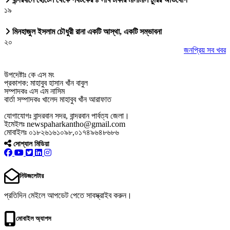
১৯
মিনহাজুল ইসলাম চৌধুরী রানা একটি আস্থা, একটি সম্ভাবনা
২০
জনপ্রিয় সব খবর
উপদেষ্টাঃ কে এস মং
প্রকাশক: মাহাবুব হাসান খাঁন বাবুল
সম্পাদকঃ এস এম নাসিম
বার্তা সম্পাদকঃ খালেদ মাহাবুব খাঁন আরাফাত
যোগাযোগঃ বান্দরবান সদর, বান্দরবান পার্বত্য জেলা।
ইমেইলঃ newspaharkantho@gmail.com
মোবাইলঃ ০১৮২৬১৬১০৯৮,০১৭৪৯৬৪৮৬৮৬
সোশ্যাল মিডিয়া
নিউজলেটার
প্রতিদিন মেইলে আপডেট পেতে সাবস্ক্রাইব করুন।
মোবাইল অ্যাপস