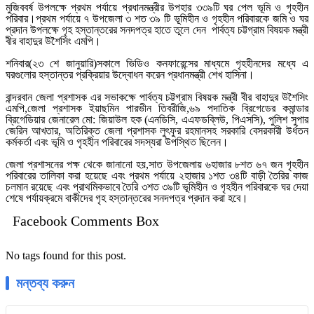
মুজিববর্ষ উপলক্ষে প্রথম পর্যায়ে প্রধানমন্ত্রীর উপহার ৩৩৯টি ঘর পেল ভূমি ও গৃহহীন
পরিবার।প্রথম পর্যায়ে ৭ উপজেলা ৩ শত ৩৯ টি ভূমিহীন ও গৃহহীন পরিবারকে জমি ও ঘর
প্রদান উপলক্ষে গৃহ হস্তান্তরের সনদপত্র হাতে তুলে দেন পার্বত্য চট্টগ্রাম বিষয়ক মন্ত্রী
বীর বাহাদুর উশৈসিং এমপি।
শনিবার(২৩ শে জানুয়ারি)সকালে ভিডিও কনফারেন্সের মাধ্যমে গৃহহীনদের মধ্যে এ
ঘরগুলোর হস্তান্তর প্রক্রিয়ার উদ্বোধন করেন প্রধানমন্ত্রী শেখ হাসিনা।
বান্দরবান জেলা প্রশাসক এর সভাকক্ষে পার্বত্য চট্টগ্রাম বিষয়ক মন্ত্রী বীর বাহাদুর উশৈসিং
এমপি,জেলা প্রশাসক ইয়াছমিন পারভীন তিবরীজি,৬৯ পদাতিক ব্রিগেডের কমান্ডার
ব্রিগেডিয়ার জেনারেল মো: জিয়াউল হক (এনডিসি, এএফডব্লিউ, পিএসসি), পুলিশ সুপার
জেরিন আখতার, অতিরিক্ত জেলা প্রশাসক লুৎফুর রহমানসহ সরকারি বেসরকারী উর্ধতন
কর্মকর্তা এবং ভূমি ও গৃহহীন পরিবারের সদস্যরা উপস্থিত ছিলেন।
জেলা প্রশাসনের পক্ষ থেকে জানানো হয়,সাত উপজেলায় ৬হাজার ৮শত ৬৭ জন গৃহহীন
পরিবারের তালিকা করা হয়েছে এবং প্রথম পর্যায়ে ২হাজার ১শত ৩৪টি বাড়ী তৈরির কাজ
চলমান রয়েছে এবং প্রাথমিকভাবে তৈরি ৩শত ৩৯টি ভূমিহীন ও গৃহহীন পরিবারকে ঘর দেয়া
শেষে পর্যায়ক্রমে বাকীদের গৃহ হস্তান্তরের সনদপত্র প্রদান করা হবে।
Facebook Comments Box
No tags found for this post.
মন্তব্য করুন