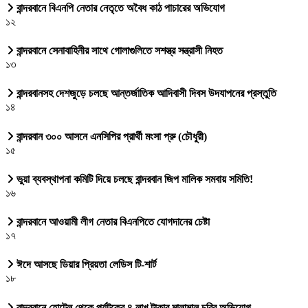
বান্দরবানে বিএনপি নেতার নেতৃতে অবৈধ কাঠ পাচারের অভিযোগ
১২
বান্দরবানে সেনাবাহিনীর সাথে গোলাগুলিতে সশস্ত্র সন্ত্রাসী নিহত
১৩
বান্দরবানসহ দেশজুড়ে চলছে আন্তর্জাতিক আদিবাসী দিবস উদযাপনের প্রস্তুতি
১৪
বান্দরবান ৩০০ আসনে এনসিপির প্রার্থী মংসা প্রু (চৌধুরী)
১৫
ভুয়া ব্যবস্থাপনা কমিটি দিয়ে চলছে বান্দরবান জিপ মালিক সমবায় সমিতি!
১৬
বান্দরবানে আওয়ামী লীগ নেতার বিএনপিতে যোগদানের চেষ্টা
১৭
ঈদে আসছে ডিয়ার প্রিয়তা লেডিস টি-শার্ট
১৮
বান্দরবানে হোটেল থেকে পর্যটকের ৪ লাখ টাকার মালামাল চুরির অভিযোগ