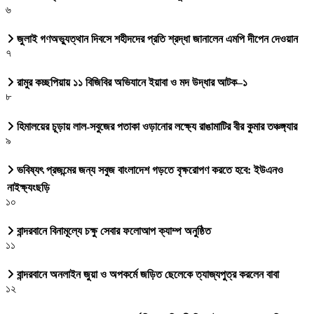
৬
জুলাই গণঅভ্যুত্থান দিবসে শহীদদের প্রতি শ্রদ্ধা জানালেন এমপি দীপেন দেওয়ান
৭
রামুর কচ্ছপিয়ায় ১১ বিজিবির অভিযানে ইয়াবা ও মদ উদ্ধার আটক–১
৮
হিমালয়ের চূড়ায় লাল-সবুজের পতাকা ওড়ানোর লক্ষ্যে রাঙামাটির বীর কুমার তঞ্চঙ্গ্যার
৯
ভবিষ্যৎ প্রজন্মের জন্য সবুজ বাংলাদেশ গড়তে বৃক্ষরোপণ করতে হবে: ইউএনও
নাইক্ষ্যংছড়ি
১০
বান্দরবানে বিনামূল্যে চক্ষু সেবার ফলোআপ ক্যাম্প অনুষ্ঠিত
১১
বান্দরবানে অনলাইন জুয়া ও অপকর্মে জড়িত ছেলেকে ত্যাজ্যপুত্র করলেন বাবা
১২