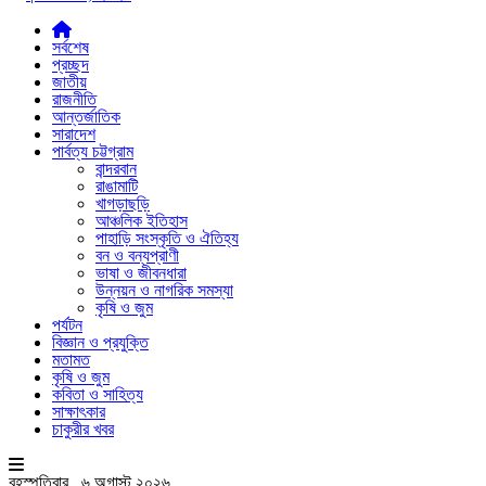
সর্বশেষ
প্রচ্ছদ
জাতীয়
রাজনীতি
আন্তর্জাতিক
সারাদেশ
পার্বত্য চট্টগ্রাম
বান্দরবান
রাঙামাটি
খাগড়াছড়ি
আঞ্চলিক ইতিহাস
পাহাড়ি সংস্কৃতি ও ঐতিহ্য
বন ও বন্যপ্রাণী
ভাষা ও জীবনধারা
উন্নয়ন ও নাগরিক সমস্যা
কৃষি ও জুম
পর্যটন
বিজ্ঞান ও প্রযুক্তি
মতামত
কৃষি ও জুম
কবিতা ও সাহিত্য
সাক্ষাৎকার
চাকুরীর খবর
বৃহস্পতিবার , ৬ অগাস্ট ২০২৬