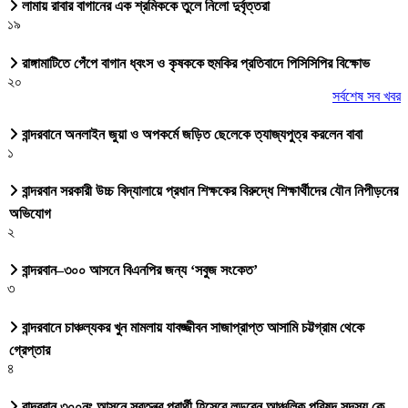
লামায় রাবার বাগানের এক শ্রমিককে তুলে নিলো দুর্বৃত্তরা
১৯
রাঙ্গামাটিতে পেঁপে বাগান ধ্বংস ও কৃষককে হুমকির প্রতিবাদে পিসিসিপির বিক্ষোভ
২০
সর্বশেষ সব খবর
বান্দরবানে অনলাইন জুয়া ও অপকর্মে জড়িত ছেলেকে ত্যাজ্যপুত্র করলেন বাবা
১
বান্দরবান সরকারী উচ্চ বিদ্যালায়ে প্রধান শিক্ষকের বিরুদ্ধে শিক্ষার্থীদের যৌন নিপীড়নের
অভিযোগ
২
বান্দরবান–৩০০ আসনে বিএনপির জন্য ‘সবুজ সংকেত’
৩
বান্দরবানে চাঞ্চল্যকর খুন মামলায় যাবজ্জীবন সাজাপ্রাপ্ত আসামি চট্টগ্রাম থেকে
গ্রেপ্তার
৪
বান্দরবান ৩০০নং আসনে স্বতন্ত্র প্রার্থী হিসেবে লড়বেন আঞ্চলিক পরিষদ সদস্য কে