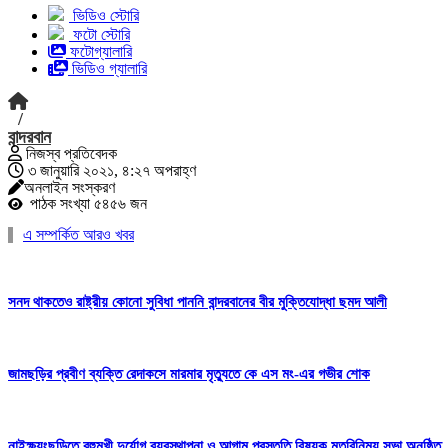
ভিডিও স্টোরি
ফটো স্টোরি
ফটোগ্যালারি
ভিডিও গ্যালারি
/
বান্দরবান
নিজস্ব প্রতিবেদক
৩ জানুয়ারি ২০২১, ৪:২৭ অপরাহ্ণ
অনলাইন সংস্করণ
পাঠক সংখ্যা ৫৪৫৬ জন
এ সম্পর্কিত আরও খবর
সনদ থাকতেও রাষ্ট্রীয় কোনো সুবিধা পাননি বান্দরবানের বীর মুক্তিযোদ্ধা ছমদ আলী
জামছড়ির প্রবীণ ব্যক্তি রেদাকসে মারমার মৃত্যুতে কে এস মং-এর গভীর শোক
নাইক্ষ্যংছড়িতে বহুমুখী দুর্যোগ ব্যবস্থাপনা ও আগাম প্রস্তুতি বিষয়ক মতবিনিময় সভা অনুষ্ঠিত