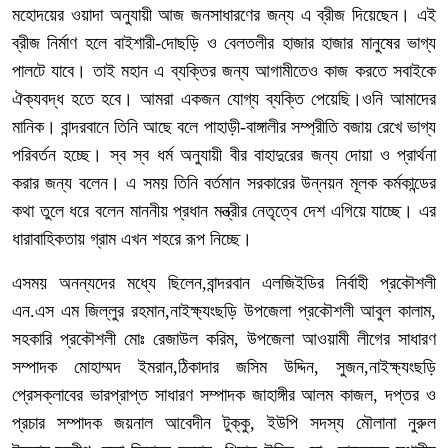
মহোদয়ের ওয়াদা অনুযায়ী আজ জনসাধারণের জন্য এ ব্রীজ দিয়েছেন। এই
ব্রীজ নির্মাণ হলে বাইশারী-দোছড়ি ও বেলতলীর হাজার হাজার মানুষের ভাগ্য
পালটে যাবে। তাই মহান এ ব্যক্তির জন্য আগামীতেও কাজ করতে সবাইকে
ঐক্যবদ্ধ হতে হবে। আমরা একজন যোগ্য ব্যক্তি পেয়েছি।ওনি আমাদের
মানিক। বান্দরবানে তিনি আছে বলে পাহাড়ী-বাঙ্গালীর সম্প্রীতি বজায় রেখে ভাগ্য
পরিবর্তন হচ্ছে। স্ব স্ব ধর্ম অনুযায়ী বীর বাহাদুরের জন্য দোয়া ও প্রার্থনা
করার জন্য বলেন। এ সময় তিনি বর্তমান সরকারের উন্নয়ন মূলক কর্মকান্ডের
কথা তুলে ধরে বলেন মাননীয় প্রধান মন্ত্রীর নেতৃত্বে দেশ এগিয়ে যাচ্ছে। এর
ধারাবাহিকতায় গ্রাম এখন শহরে রূপ নিচ্ছে।
এসময় অনন্যদের মধ্যে ছিলেন,বান্দরবান এলজিইডির নির্বাহী প্রকৌশলী
এন.এস এম জিল্লুর রহমান,নাইক্ষ্যংছড়ি উপজেলা প্রকৌশলী আবুল কালাম,
সহকারি প্রকৌশলী মোঃ রেজাউল করিম, উপজেলা আওয়ামী লীগের সাধারণ
সম্পাদক মোহাম্মদ ইমরান,ঠিকাদার জসিম উদ্দিন, সুজন,নাইক্ষ্যংছড়ি
প্রেসক্লাবের ভারপ্রাপ্ত সাধারণ সম্পাদক জাহাঙ্গীর আলম কাজল, দপ্তর ও
প্রচার সম্পাদক জয়নাল আবেদীন টুক্কু, ইউপি সদস্য মৌলানা নুরুল