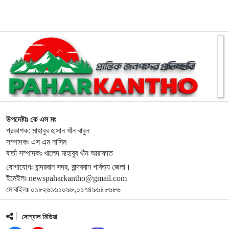
৯
হিল সার্ভিস রাঙ্গামাটির সপ্তম বর্ষপূর্তি উদযাপন ঘিরে প্রস্তুতি সভা
অনুষ্ঠিত
১০
নাইক্ষ্যংছড়িতে বহুমুখী দুর্যোগ ব্যবস্থাপনা ও আগাম প্রস্তুতি বিষয়ক
মতবিনিময় সভা অনুষ্ঠিত
১১
রুমায় জেলা প্রশাসনের অক্সিজেন সিলিন্ডার ও চিকিৎসা সামগ্রী বিতরণ
উপদেষ্টাঃ কে এস মং
প্রকাশক: মাহাবুব হাসান খাঁন বাবুল
১২
বীরশ্রেষ্ঠ হামিদুর রহমানের ভাঙচুর হওয়া ভাস্কর্য পরিদর্শনে নাগরিক
সম্পাদকঃ এস এম নাসিম
বার্তা সম্পাদকঃ খালেদ মাহাবুব খাঁন আরাফাত
সমাজ
যোগাযোগঃ বান্দরবান সদর, বান্দরবান পার্বত্য জেলা।
ইমেইলঃ newspaharkantho@gmail.com
১৩
নাইক্ষ্যংছড়িতে বিজিবির অভিযানে ২ কোটি ৭০ লাখ টাকার বার্মিজ
মোবাইলঃ ০১৮২৬১৬১০৯৮,০১৭৪৯৬৪৮৬৮৬
ইয়াবা উদ্ধার
সোশ্যাল মিডিয়া
১৪
বান্দরবানে অ্যাপেক্স ক্লাব অব নীলাচলের উদ্যোগে শিক্ষার্থীদের মাঝে