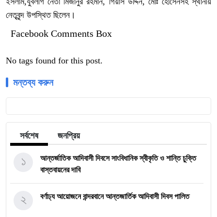
ইসলাম,যুবলীগ নেতা মিজানুর রহমান, গিয়াস উদ্দিন, মোঃ হোসেনসহ স্থানীয়
নেতৃবৃন্দ উপস্থিত ছিলেন।
Facebook Comments Box
No tags found for this post.
মন্তব্য করুন
সর্বশেষ
জনপ্রিয়
১
আন্তর্জাতিক আদিবাসী দিবসে সাংবিধানিক স্বীকৃতি ও শান্তি চুক্তি
বাস্তবায়নের দাবি
২
বর্ণাঢ্য আয়োজনে বান্দরবানে আন্তজার্তিক আদিবাসী দিবস পালিত