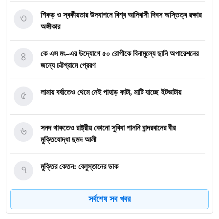
৩
শিকড় ও স্বকীয়তার উদযাপনে বিশ্ব আদিবাসী দিবস অস্তিত্ব রক্ষার
অঙ্গীকার
৪
কে এস মং–এর উদ্যোগে ৫০ রোগীকে বিনামূল্যে ছানি অপারেশনের
জন্যে চট্টগ্রামে প্রেরণ
৫
লামায় বর্ষাতেও থেমে নেই পাহাড় কাটা, মাটি যাচ্ছে ইটভাটায়
৬
সনদ থাকতেও রাষ্ট্রীয় কোনো সুবিধা পাননি বান্দরবানের বীর
মুক্তিযোদ্ধা ছমদ আলী
৭
মুক্তির কেতন: বেলুস্তানের ডাক
সর্বশেষ সব খবর
৮
জামছড়ির প্রবীণ ব্যক্তি রেদাকসে মারমার মৃত্যুতে কে এস মং-এর
গভীর শোক