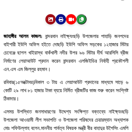
জাহাঙ্গীর আলম কাজল:
বান্দরবান নাইক্ষ্যংছড়ি উপজেলার পাহাড়ি জনপদের
বাইশারী ইউপি অফিস হইতে দোছড়ি ইউপি অফিস সড়কের ১২হাজার মিটার
চেনেঞ্জে ছাগল খাইয়াস্থ বাকঁখালী নদীর উপর ৯৬ মিটার দীর্ঘ আরসিসি ব্রীজ
নির্মাণের লেয়াআউট প্রদান করেন বান্দরবান এলজিইডির নির্বাহী প্রকৌশলী
এন.এস এম জিল্লুর রহমান।
রবিবার(১৫অক্টোবর)বিকাল ৩ টায় এ লেয়াআউট প্রদানের মাধ্যমে সাড়ে ৬
কোটি ২৯ লাখ ৮১ হাজার টাকা ব্যয়ে নির্মিত ব্রীজটির কাজ শুরু করেন সংশ্লিষ্ট
ঠিকাদার।
এসময় উপস্থিত জনসাধারণের উদ্দেশ্য সংক্ষিপ্ত বক্তব্যে নাইক্ষ্যংছড়ি
উপজেলা আওয়ামী লীগ সভাপতি ও উপজেলা পরিষদের চেয়ারম্যান অধ্যাপক
মোঃ শফিউল্লাহ বলেন.মাননীয় পার্বত্য বিষয়ক মন্ত্রী বীর বাহাদুর উশৈসিং এমপি