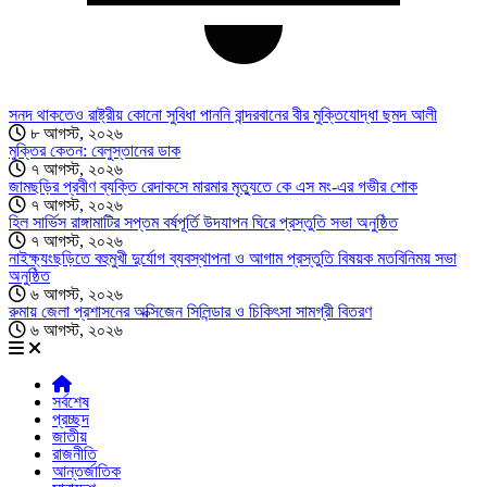
সনদ থাকতেও রাষ্ট্রীয় কোনো সুবিধা পাননি বান্দরবানের বীর মুক্তিযোদ্ধা ছমদ আলী
৮ আগস্ট, ২০২৬
মুক্তির কেতন: বেলুস্তানের ডাক
৭ আগস্ট, ২০২৬
জামছড়ির প্রবীণ ব্যক্তি রেদাকসে মারমার মৃত্যুতে কে এস মং-এর গভীর শোক
৭ আগস্ট, ২০২৬
হিল সার্ভিস রাঙ্গামাটির সপ্তম বর্ষপূর্তি উদযাপন ঘিরে প্রস্তুতি সভা অনুষ্ঠিত
৭ আগস্ট, ২০২৬
নাইক্ষ্যংছড়িতে বহুমুখী দুর্যোগ ব্যবস্থাপনা ও আগাম প্রস্তুতি বিষয়ক মতবিনিময় সভা
অনুষ্ঠিত
৬ আগস্ট, ২০২৬
রুমায় জেলা প্রশাসনের অক্সিজেন সিলিন্ডার ও চিকিৎসা সামগ্রী বিতরণ
৬ আগস্ট, ২০২৬
সর্বশেষ
প্রচ্ছদ
জাতীয়
রাজনীতি
আন্তর্জাতিক