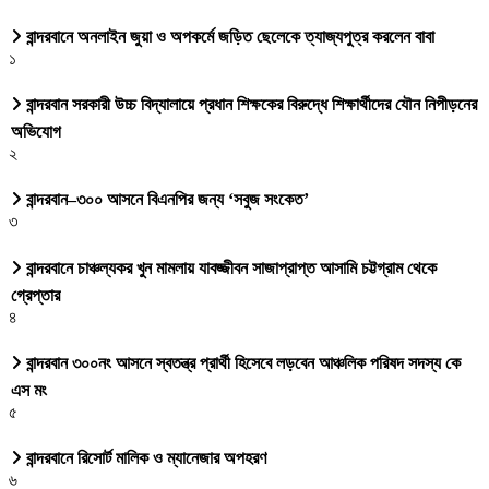
বান্দরবানে অনলাইন জুয়া ও অপকর্মে জড়িত ছেলেকে ত্যাজ্যপুত্র করলেন বাবা
১
বান্দরবান সরকারী উচ্চ বিদ্যালায়ে প্রধান শিক্ষকের বিরুদ্ধে শিক্ষার্থীদের যৌন নিপীড়নের
অভিযোগ
২
বান্দরবান–৩০০ আসনে বিএনপির জন্য ‘সবুজ সংকেত’
৩
বান্দরবানে চাঞ্চল্যকর খুন মামলায় যাবজ্জীবন সাজাপ্রাপ্ত আসামি চট্টগ্রাম থেকে
গ্রেপ্তার
৪
বান্দরবান ৩০০নং আসনে স্বতন্ত্র প্রার্থী হিসেবে লড়বেন আঞ্চলিক পরিষদ সদস্য কে
এস মং
৫
বান্দরবানে রিসোর্ট মালিক ও ম্যানেজার অপহরণ
৬