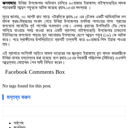
কক্সবাজার
: উখিয়া উপজেলায় অভিযান চালিয়ে ৬০হাজার ইয়াবাসহ নাইক্ষ্যংছড়ির মাদক
পাচারকারী আব্দুল গফুরকে আটক করেছে র‍্যাব-১৫এর সদস্যরা ।
সুত্র জানায়, ৩১ আগষ্ট রাত সাড়ে ৭টারদিকে র‌্যাব-১৫ এর চৌকষ একটি আভিযানিক দল
মাদক ক্রয়-বিক্রয়ের সংবাদ পেয়ে উখিয়া উপজেলার হলদিয়া পালংয়ের পালং গ্রামের
বাগঘোনা মার্কেটের পূর্ব পার্শ্বের অবস্থান নেয়। এসময় র‌্যাবের উপস্থিতি টের পেয়ে
পালিয়ে যাওয়ার সময় ধাওয়া করে একটি ব্যাগসহ নাইক্ষ্যংছড়ি উপজেলার চাকঢালা
ইউনিয়নের বাগঘোনা পাড়ার মৃত আনোয়ার ইসলামের ছেলে আব্দুল গফুর (১৯) কে আটক
করে। পরে স্বাক্ষীদের উপস্থিতিতে ব্যাগটি তল্লাশী করে ৬০হাজার পিস ইয়াবা পাওয়া
যায়।
এই ব্যাপারে সংশ্লিষ্ট আইনে মামলা দায়েরের পর জব্দকৃত ইয়াবাসহ ধৃত মাদক কারবারীকে
উখিয়া থানায় হস্তান্তর করা হয়েছে বলে র‌্যাব-১৫এর সহকারী পরিচালক (মিডিয়া) এএসপি
আব্দুল্লাহ মোহাম্মদ শেখ সাদী নিশ্চিত করেন।
Facebook Comments Box
No tags found for this post.
মন্তব্য করুন
সর্বশেষ
জনপ্রিয়