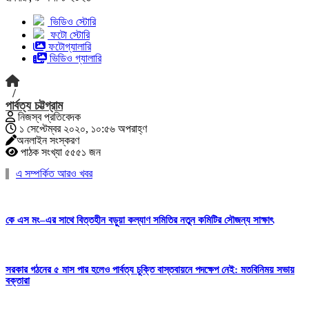
ভিডিও স্টোরি
ফটো স্টোরি
ফটোগ্যালারি
ভিডিও গ্যালারি
/
পার্বত্য চট্টগ্রাম
নিজস্ব প্রতিবেদক
১ সেপ্টেম্বর ২০২০, ১০:৫৬ অপরাহ্ণ
অনলাইন সংস্করণ
পাঠক সংখ্যা ৫৫৫১ জন
এ সম্পর্কিত আরও খবর
কে এস মং–এর সাথে বিত্তহীন বড়ুয়া কল্যাণ সমিতির নতুন কমিটির সৌজন্য সাক্ষাৎ
সরকার গঠনের ৫ মাস পার হলেও পার্বত্য চুক্তি বাস্তবায়নে পদক্ষেপ নেই: মতবিনিময় সভায়
বক্তারা