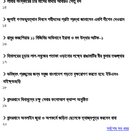
লামায় সংস্কারের চার মাসের মাথায় আবারও সেতু ধস
১৪
জুলাই গণঅভ্যুত্থান দিবসে শহীদদের প্রতি শ্রদ্ধা জানালেন এমপি দীপেন দেওয়ান
১৫
রামুর কচ্ছপিয়ায় ১১ বিজিবির অভিযানে ইয়াবা ও মদ উদ্ধার আটক–১
১৬
হিমালয়ের চূড়ায় লাল-সবুজের পতাকা ওড়ানোর লক্ষ্যে রাঙামাটির বীর কুমার তঞ্চঙ্গ্যার
১৭
ভবিষ্যৎ প্রজন্মের জন্য সবুজ বাংলাদেশ গড়তে বৃক্ষরোপণ করতে হবে: ইউএনও
নাইক্ষ্যংছড়ি
১৮
বান্দরবানে বিনামূল্যে চক্ষু সেবার ফলোআপ ক্যাম্প অনুষ্ঠিত
১৯
বান্দরবানে অনলাইন জুয়া ও অপকর্মে জড়িত ছেলেকে ত্যাজ্যপুত্র করলেন বাবা
২০
সর্বশেষ সব খবর