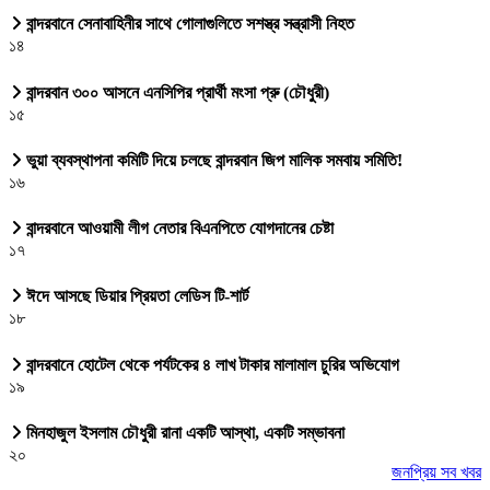
বান্দরবানে সেনাবাহিনীর সাথে গোলাগুলিতে সশস্ত্র সন্ত্রাসী নিহত
১৪
বান্দরবান ৩০০ আসনে এনসিপির প্রার্থী মংসা প্রু (চৌধুরী)
১৫
ভুয়া ব্যবস্থাপনা কমিটি দিয়ে চলছে বান্দরবান জিপ মালিক সমবায় সমিতি!
১৬
বান্দরবানে আওয়ামী লীগ নেতার বিএনপিতে যোগদানের চেষ্টা
১৭
ঈদে আসছে ডিয়ার প্রিয়তা লেডিস টি-শার্ট
১৮
বান্দরবানে হোটেল থেকে পর্যটকের ৪ লাখ টাকার মালামাল চুরির অভিযোগ
১৯
মিনহাজুল ইসলাম চৌধুরী রানা একটি আস্থা, একটি সম্ভাবনা
২০
জনপ্রিয় সব খবর