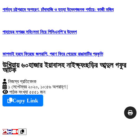
পার্বত্য চট্টগ্রামে অপহরণ, চাঁদাবাজি ও হত্যা উদ্বেগজনক পর্যায়ে: কাজী মজিব
পাহাড়ের সশস্ত্র সহিংসতা নিয়ে পিসিএনপি’র উদ্বেগ
কাপ্তাই হ্রদে ফিরেছে জলরাশি, প্রাণ ফিরে পেয়েছে রাঙামাটির প্রকৃতি
উখিয়ায় ৬০হাজার ইয়াবাসহ নাইক্ষ্যংছড়ির আব্দুল গফুর
আটক
নিজস্ব প্রতিবেদক
১ সেপ্টেম্বর ২০২০, ১০:৫৬ অপরাহ্ণ
|
পাঠক সংখ্যা ৫৫৫১ জন
Copy Link