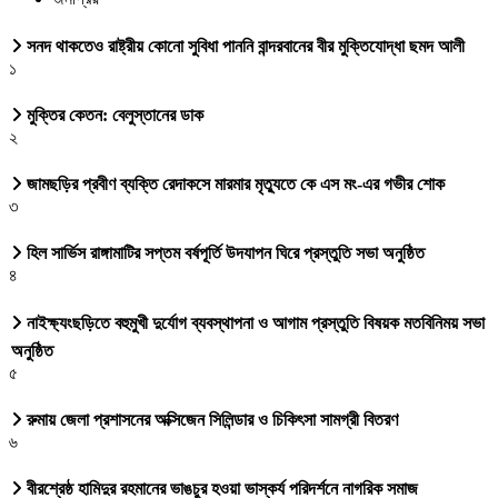
সনদ থাকতেও রাষ্ট্রীয় কোনো সুবিধা পাননি বান্দরবানের বীর মুক্তিযোদ্ধা ছমদ আলী
১
মুক্তির কেতন: বেলুস্তানের ডাক
২
জামছড়ির প্রবীণ ব্যক্তি রেদাকসে মারমার মৃত্যুতে কে এস মং-এর গভীর শোক
৩
হিল সার্ভিস রাঙ্গামাটির সপ্তম বর্ষপূর্তি উদযাপন ঘিরে প্রস্তুতি সভা অনুষ্ঠিত
৪
নাইক্ষ্যংছড়িতে বহুমুখী দুর্যোগ ব্যবস্থাপনা ও আগাম প্রস্তুতি বিষয়ক মতবিনিময় সভা
অনুষ্ঠিত
৫
রুমায় জেলা প্রশাসনের অক্সিজেন সিলিন্ডার ও চিকিৎসা সামগ্রী বিতরণ
৬
বীরশ্রেষ্ঠ হামিদুর রহমানের ভাঙচুর হওয়া ভাস্কর্য পরিদর্শনে নাগরিক সমাজ