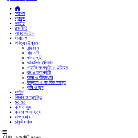
সর্বশেষ
প্রচ্ছদ
জাতীয়
রাজনীতি
আন্তর্জাতিক
সারাদেশ
পার্বত্য চট্টগ্রাম
বান্দরবান
রাঙামাটি
খাগড়াছড়ি
আঞ্চলিক ইতিহাস
পাহাড়ি সংস্কৃতি ও ঐতিহ্য
বন ও বন্যপ্রাণী
ভাষা ও জীবনধারা
উন্নয়ন ও নাগরিক সমস্যা
কৃষি ও জুম
পর্যটন
বিজ্ঞান ও প্রযুক্তি
মতামত
কৃষি ও জুম
কবিতা ও সাহিত্য
সাক্ষাৎকার
চাকুরীর খবর
রবিবার , ৯ অগাস্ট ২০২৬