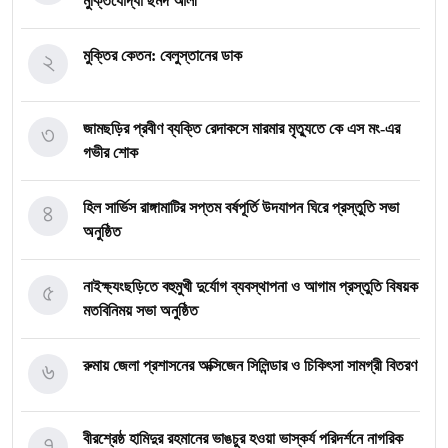
মুক্তিযোদ্ধা ছমদ আলী
২
মুক্তির কেতন: বেলুস্তানের ডাক
৩
জামছড়ির প্রবীণ ব্যক্তি রেদাকসে মারমার মৃত্যুতে কে এস মং-এর
গভীর শোক
৪
হিল সার্ভিস রাঙ্গামাটির সপ্তম বর্ষপূর্তি উদযাপন ঘিরে প্রস্তুতি সভা
অনুষ্ঠিত
৫
নাইক্ষ্যংছড়িতে বহুমুখী দুর্যোগ ব্যবস্থাপনা ও আগাম প্রস্তুতি বিষয়ক
মতবিনিময় সভা অনুষ্ঠিত
৬
রুমায় জেলা প্রশাসনের অক্সিজেন সিলিন্ডার ও চিকিৎসা সামগ্রী বিতরণ
৭
বীরশ্রেষ্ঠ হামিদুর রহমানের ভাঙচুর হওয়া ভাস্কর্য পরিদর্শনে নাগরিক