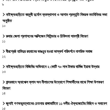
৯
নাইক্ষ্যংছড়িতে বহুমুখী দুর্যোগ ব্যবস্থাপনা ও আগাম প্রস্তুতি বিষয়ক মতবিনিময় সভা
অনুষ্ঠিত
১০
রুমায় জেলা প্রশাসনের অক্সিজেন সিলিন্ডার ও চিকিৎসা সামগ্রী বিতরণ
১১
বীরশ্রেষ্ঠ হামিদুর রহমানের ভাঙচুর হওয়া ভাস্কর্য পরিদর্শনে নাগরিক সমাজ
১২
নাইক্ষ্যংছড়িতে বিজিবির অভিযানে ২ কোটি ৭০ লাখ টাকার বার্মিজ ইয়াবা উদ্ধার
১৩
বান্দরবানে অ্যাপেক্স ক্লাব অব নীলাচলের উদ্যোগে শিক্ষার্থীদের মাঝে শিক্ষা উপকরণ
বিতরণ
১৪
জুলাই গণঅভ্যুত্থানের চেতনায় রাঙ্গামাটিতে ১১ দলীয় ঐক্যজোটের মিছিল ও সমাবেশ
১৫