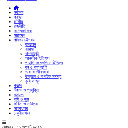
সর্বশেষ
প্রচ্ছদ
জাতীয়
রাজনীতি
আন্তর্জাতিক
সারাদেশ
পার্বত্য চট্টগ্রাম
বান্দরবান
রাঙামাটি
খাগড়াছড়ি
আঞ্চলিক ইতিহাস
পাহাড়ি সংস্কৃতি ও ঐতিহ্য
বন ও বন্যপ্রাণী
ভাষা ও জীবনধারা
উন্নয়ন ও নাগরিক সমস্যা
কৃষি ও জুম
পর্যটন
বিজ্ঞান ও প্রযুক্তি
মতামত
কৃষি ও জুম
কবিতা ও সাহিত্য
সাক্ষাৎকার
চাকুরীর খবর
সোমবার , ১০ অগাস্ট ২০২৬