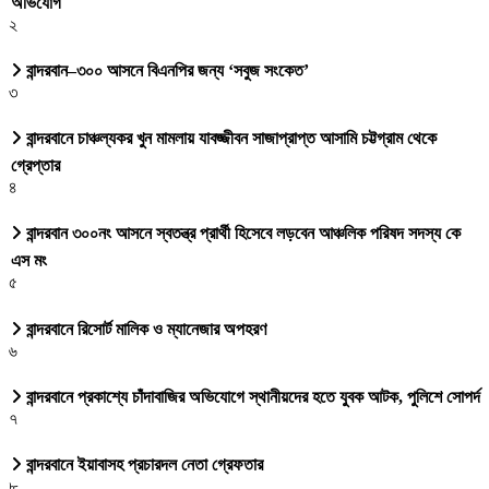
অভিযোগ
২
বান্দরবান–৩০০ আসনে বিএনপির জন্য ‘সবুজ সংকেত’
৩
বান্দরবানে চাঞ্চল্যকর খুন মামলায় যাবজ্জীবন সাজাপ্রাপ্ত আসামি চট্টগ্রাম থেকে
গ্রেপ্তার
৪
বান্দরবান ৩০০নং আসনে স্বতন্ত্র প্রার্থী হিসেবে লড়বেন আঞ্চলিক পরিষদ সদস্য কে
এস মং
৫
বান্দরবানে রিসোর্ট মালিক ও ম্যানেজার অপহরণ
৬
বান্দরবানে প্রকাশ্যে চাঁদাবাজির অভিযোগে স্থানীয়দের হতে যুবক আটক, পুলিশে সোপর্দ
৭
বান্দরবানে ইয়াবাসহ প্রচারদল নেতা গ্রেফতার
৮