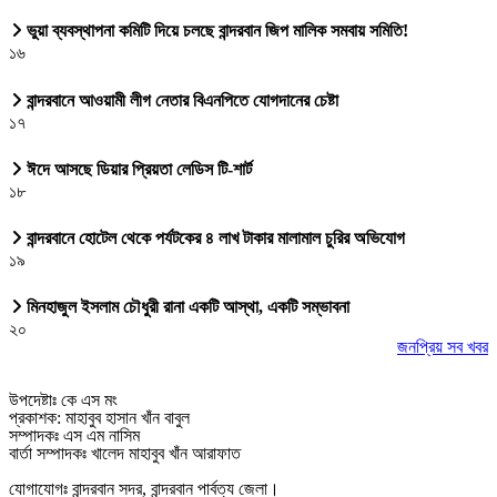
ভুয়া ব্যবস্থাপনা কমিটি দিয়ে চলছে বান্দরবান জিপ মালিক সমবায় সমিতি!
১৬
বান্দরবানে আওয়ামী লীগ নেতার বিএনপিতে যোগদানের চেষ্টা
১৭
ঈদে আসছে ডিয়ার প্রিয়তা লেডিস টি-শার্ট
১৮
বান্দরবানে হোটেল থেকে পর্যটকের ৪ লাখ টাকার মালামাল চুরির অভিযোগ
১৯
মিনহাজুল ইসলাম চৌধুরী রানা একটি আস্থা, একটি সম্ভাবনা
২০
জনপ্রিয় সব খবর
উপদেষ্টাঃ কে এস মং
প্রকাশক: মাহাবুব হাসান খাঁন বাবুল
সম্পাদকঃ এস এম নাসিম
বার্তা সম্পাদকঃ খালেদ মাহাবুব খাঁন আরাফাত
যোগাযোগঃ বান্দরবান সদর, বান্দরবান পার্বত্য জেলা।