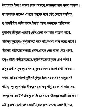
উত্তপ্ত কিরণে আলো ঢাকা পড়েছে,অবরুদ্ধ আজ মুক্ত আকাশ।
ঘন কুয়াশার মাঝেও এখানে মানুষের মনে নেই কোনো স্বস্তি,
ভূ-রাজনীতির জটিল ছকে,বিপন্ন আজ জনপদের অস্তিত্ব।
কুয়াশার তীব্রতা এতটাই বেশি,চেনা পথ আজ অচেনা লাগে,
সামান্য দূরত্বেও দৃশ্যমানতা কমে যায়,সংশয় আর ভয়ের দাগে।
সীমানার কাঁটাতার,ক্ষমতার লোভ,কেড়ে নেয় সহজ বেঁচে থাকা,
তবুও মাটির গভীরে রয়েছে,স্বাধিকারের রক্তিম রেখা আঁকা।
মানুষ এখানে মৃদুস্বরে বলছে,বুকের ভেতর চেপে রাখা ক্ষোভে—
কখন ভোরের আলো ফুটবে?মুক্তি মিলবে কোন সে অনুভবে?
পাহাড় স্তব্ধ,পাহাড় নীরব,সে তো শুধু পাথুরে কোনো কায়া নয়,
সহস্র বছরের ইতিহাস বুকে নিয়ে,সে এক জীবন্ত লড়াইয়ের জয়।
এই কুয়াশা কেটে যাবে একদিন,স্তব্ধতা ভেঙে আসবেই গান,