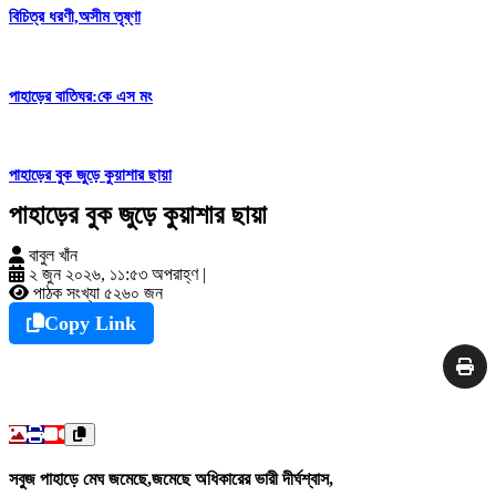
বিচিত্র ধরণী,অসীম তৃষ্ণা
পাহাড়ের বাতিঘর:কে এস মং
পাহাড়ের বুক জুড়ে কুয়াশার ছায়া
পাহাড়ের বুক জুড়ে কুয়াশার ছায়া
বাবুল খাঁন
২ জুন ২০২৬, ১১:৫৩ অপরাহ্ণ
|
পাঠক সংখ্যা ৫২৬০ জন
Copy Link
সবুজ পাহাড়ে মেঘ জমেছে,জমেছে অধিকারের ভারী দীর্ঘশ্বাস,