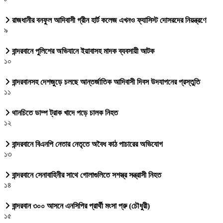
রাজধানীর বনফুল আদিবাসী গ্রীন হার্ট কলেজ এখনও ফ্যাসিস্ট দোসরদের নিয়ন্ত্রণে
৯
বান্দরবানে পুলিশের অভিযানে ইয়াবাসহ মাদক ব্যবসায়ী আটক
১০
বান্দরবানসহ দেশজুড়ে চলছে আন্তর্জাতিক আদিবাসী দিবস উদযাপনের প্রস্তুতি
১১
থানচিতে ডাম্প ট্রাক খাদে পড়ে চালক নিহত
১২
বান্দরবানে বিএনপি নেতার নেতৃতে অবৈধ কাঠ পাচারের অভিযোগ
১৩
বান্দরবানে সেনাবাহিনীর সাথে গোলাগুলিতে সশস্ত্র সন্ত্রাসী নিহত
১৪
বান্দরবান ৩০০ আসনে এনসিপির প্রার্থী মংসা প্রু (চৌধুরী)
১৫