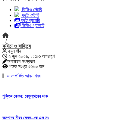
ভিডিও স্টোরি
ফটো স্টোরি
ফটোগ্যালারি
ভিডিও গ্যালারি
/
কবিতা ও সাহিত্য
বাবুল খাঁন
২ জুন ২০২৬, ১১:৫৩ অপরাহ্ণ
অনলাইন সংস্করণ
পাঠক সংখ্যা ৫২৬০ জন
এ সম্পর্কিত আরও খবর
মুক্তির কেতন: বেলুস্তানের ডাক
জনপদের নীরব সেবক–কে এস মং