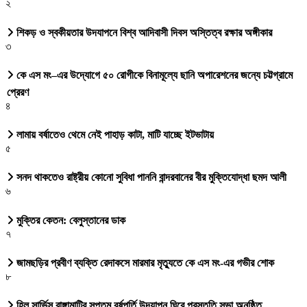
২
শিকড় ও স্বকীয়তার উদযাপনে বিশ্ব আদিবাসী দিবস অস্তিত্ব রক্ষার অঙ্গীকার
৩
কে এস মং–এর উদ্যোগে ৫০ রোগীকে বিনামূল্যে ছানি অপারেশনের জন্যে চট্টগ্রামে
প্রেরণ
৪
লামায় বর্ষাতেও থেমে নেই পাহাড় কাটা, মাটি যাচ্ছে ইটভাটায়
৫
সনদ থাকতেও রাষ্ট্রীয় কোনো সুবিধা পাননি বান্দরবানের বীর মুক্তিযোদ্ধা ছমদ আলী
৬
মুক্তির কেতন: বেলুস্তানের ডাক
৭
জামছড়ির প্রবীণ ব্যক্তি রেদাকসে মারমার মৃত্যুতে কে এস মং-এর গভীর শোক
৮
হিল সার্ভিস রাঙ্গামাটির সপ্তম বর্ষপূর্তি উদযাপন ঘিরে প্রস্তুতি সভা অনুষ্ঠিত