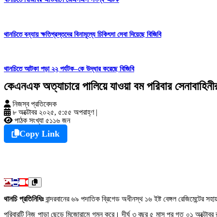
থানচিতে বন্যায় ক্ষতিগ্রস্তদের বিনামূল্যে চিকিৎসা সেবা দিয়েছে বিজিবি
থানচিতে আটকা পড়া ২২ পর্যটক–কে উদ্ধার করেছে বিজিবি
কেএনএফ অত্যাচারে পালিয়ে যাওয়া বম পরিবার সেনাবাহিনীর 
নিজস্ব প্রতিবেদক
৮ অক্টোবর ২০২৫, ৫:৫৫ অপরাহ্ণ
|
পাঠক সংখ্যা ৫১১৬ জন
Copy Link
থানচি প্রতিনিধিঃ
বান্দরবানের ৬৯ পদাতিক ব্রিগেড অধীনস্থ ১৬ ইষ্ট বেঙ্গল রেজিমেন্টের
পরিবারটি নিজ পাড়া ছেড়ে মিজোরামে গমন করে। দীর্ঘ ৩ বছর ৫ মাস পর গত ০১ অক্টোবর রাঙ