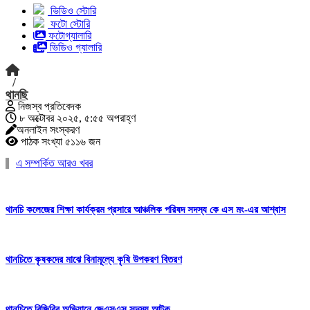
ভিডিও স্টোরি
ফটো স্টোরি
ফটোগ্যালারি
ভিডিও গ্যালারি
/
থানছি
নিজস্ব প্রতিবেদক
৮ অক্টোবর ২০২৫, ৫:৫৫ অপরাহ্ণ
অনলাইন সংস্করণ
পাঠক সংখ্যা ৫১১৬ জন
এ সম্পর্কিত আরও খবর
থানচি কলেজের শিক্ষা কার্যক্রম প্রসারে আঞ্চলিক পরিষদ সদস্য কে এস মং-এর আশ্বাস
থানচিতে কৃষকদের মাঝে বিনামূল্যে কৃষি উপকরণ বিতরণ
থানচিতে বিজিবির অভিযানে জেএসএস সদস্য আটক