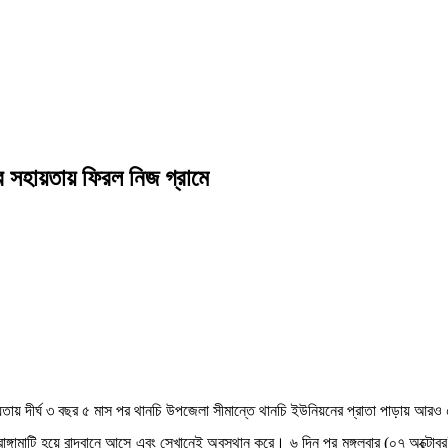
সহায়তায় ফিরল নিজ গ্রামে
 সহায়তায় দীর্ঘ ৩ বছর ৫ মাস পর থানচি উপজেলা সীমান্তে থানচি ইউনিয়নের প্রাতা পাড়ায় 
্গামাটি হয়ে বান্দবানে আসে এবং সেখানেই অবস্থান করে। ৬ দিন পর মঙ্গলবার (০৭ অক্টোবর) 