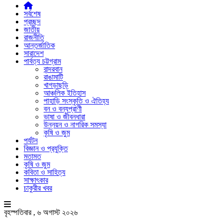
সর্বশেষ
প্রচ্ছদ
জাতীয়
রাজনীতি
আন্তর্জাতিক
সারাদেশ
পার্বত্য চট্টগ্রাম
বান্দরবান
রাঙামাটি
খাগড়াছড়ি
আঞ্চলিক ইতিহাস
পাহাড়ি সংস্কৃতি ও ঐতিহ্য
বন ও বন্যপ্রাণী
ভাষা ও জীবনধারা
উন্নয়ন ও নাগরিক সমস্যা
কৃষি ও জুম
পর্যটন
বিজ্ঞান ও প্রযুক্তি
মতামত
কৃষি ও জুম
কবিতা ও সাহিত্য
সাক্ষাৎকার
চাকুরীর খবর
বৃহস্পতিবার , ৬ অগাস্ট ২০২৬