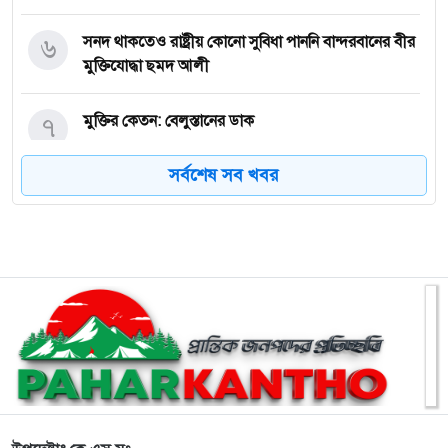
৬
সনদ থাকতেও রাষ্ট্রীয় কোনো সুবিধা পাননি বান্দরবানের বীর
মুক্তিযোদ্ধা ছমদ আলী
৭
মুক্তির কেতন: বেলুস্তানের ডাক
সর্বশেষ সব খবর
৮
জামছড়ির প্রবীণ ব্যক্তি রেদাকসে মারমার মৃত্যুতে কে এস
মং-এর গভীর শোক
৯
হিল সার্ভিস রাঙ্গামাটির সপ্তম বর্ষপূর্তি উদযাপন ঘিরে প্রস্তুতি
সভা অনুষ্ঠিত
১০
নাইক্ষ্যংছড়িতে বহুমুখী দুর্যোগ ব্যবস্থাপনা ও আগাম প্রস্তুতি
বিষয়ক মতবিনিময় সভা অনুষ্ঠিত
১১
রুমায় জেলা প্রশাসনের অক্সিজেন সিলিন্ডার ও চিকিৎসা