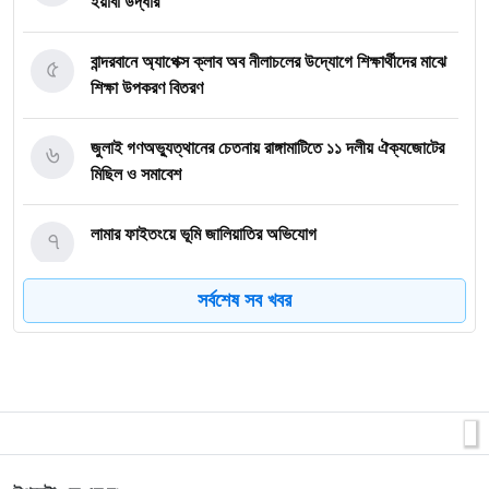
ইয়াবা উদ্ধার
৫
বান্দরবানে অ্যাপেক্স ক্লাব অব নীলাচলের উদ্যোগে শিক্ষার্থীদের মাঝে
শিক্ষা উপকরণ বিতরণ
৬
জুলাই গণঅভ্যুত্থানের চেতনায় রাঙ্গামাটিতে ১১ দলীয় ঐক্যজোটের
মিছিল ও সমাবেশ
৭
লামার ফাইতংয়ে ভূমি জালিয়াতির অভিযোগ
সর্বশেষ সব খবর
৮
জুলাই গণঅভ্যুত্থান দিবসে শহীদের প্রতি রাঙ্গামাটি পার্বত্য জেলা
পরিষদের শ্রদ্ধাঞ্জলি
৯
নাইক্ষ্যংছড়ি উপজেলা প্রশাসনের উদ্যোগে ‘জুলাই গণ-অভ্যুত্থান
দিবস’ পালিত
লামায় সংস্কারের চার মাসের মাথায় আবারও সেতু ধস